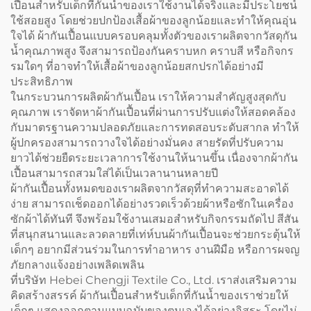
เปื้อนสำหรับเด็กที่กันน้ำของเราใช้งานได้จริงและมีประโยชน์
ใช้สอยสูง โดยช่วยปกป้องเสื้อผ้าของลูกน้อยและทำให้คุณอุ่น
ใจได้ ผ้ากันเปื้อนแบบครอบคลุมทั้งตัวของเราผลิตจากวัสดุกัน
น้ำคุณภาพสูง จึงสามารถป้องกันคราบหก คราบสี หรือกิจกร
รมใดๆ ที่อาจทำให้เสื้อผ้าของลูกน้อยสกปรกได้อย่างมี
ประสิทธิภาพ
ในกระบวนการผลิตผ้ากันเปื้อน เราให้ความสำคัญสูงสุดกับ
คุณภาพ เราจัดหาผ้ากันเปื้อนที่ผ่านการปรับแต่งให้สอดคล้อง
กับมาตรฐานความปลอดภัยและการทดสอบระดับสากล ทำให้
ผู้ปกครองสามารถวางใจได้อย่างมั่นคง สายรัดที่ปรับความ
ยาวได้ช่วยยืดระยะเวลาการใช้งานให้นานขึ้น เนื่องจากผ้ากัน
เปื้อนสามารถสวมใส่ได้เป็นเวลานานหลายปี
ผ้ากันเปื้อนทั้งหมดของเราผลิตจากวัสดุที่ทำความสะอาดได้
ง่าย สามารถเช็ดออกได้อย่างรวดเร็วด้วยผ้าหรือซักในเครื่อง
ซักผ้าได้ทันที จึงพร้อมใช้งานเสมอสำหรับกิจกรรมถัดไป สีสัน
ที่สนุกสนานและลวดลายที่เท่ห์บนผ้ากันเปื้อนจะช่วยกระตุ้นให้
เด็กๆ อยากมีส่วนร่วมในการทำอาหาร งานฝีมือ หรือการผจญ
ภัยกลางแจ้งอย่างเพลิดเพลิน
ที่บริษัท Hebei Chengji Textile Co., Ltd. เราส่งเสริมความ
คิดสร้างสรรค์ ผ้ากันเปื้อนสำหรับเด็กที่กันน้ำของเราช่วยให้
เด็กๆ แสดงออกตามแบบฉบับของตนเองได้อย่างอิสระ โดยไม่