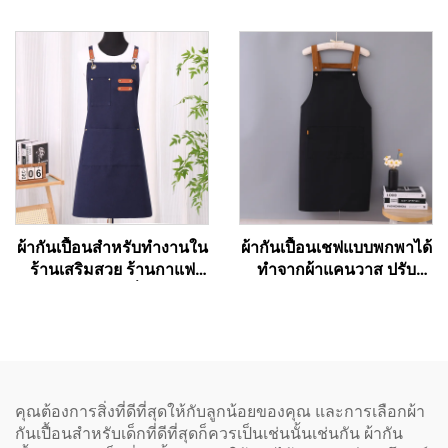
สำหรับร้านอาหาร เชฟ
บาร์บีคิวแบบผ้าแคนวาส
พนักงานเสิร์ฟ ผ้ากันเปื้อน
พร้อมกระเป๋า
ครัวพื้นฐานราคาถูกสำหรับ
วันหยุด แบบติดอก ผลิตจาก
วัสดุอินทรีย์ ใช้สำหรับวาด
ภาพ
ผ้ากันเปื้อนสำหรับทำงานใน
ผ้ากันเปื้อนเชฟแบบพกพาได้
ร้านเสริมสวย ร้านกาแฟ
ทำจากผ้าแคนวาส ปรับ
และร้านเบเกอรี่ สำหรับ
ความยาวได้ ห่วงคล้องไหล่
ศิลปิน ช่างทำผม บาริสต้า
รูปตัว H (H-shoulder) สี
ทำจากโพลีเอสเตอร์ผสมฝ้าย
กาแฟเข้ม รับสั่งทำตามแบบ
คุณภาพสูง แบบไขว้หลัง
และพิมพ์โลโก้ได้แบบ
(Cross Back)
ขายส่ง
คุณต้องการสิ่งที่ดีที่สุดให้กับลูกน้อยของคุณ และการเลือกผ้า
กันเปื้อนสำหรับเด็กที่ดีที่สุดก็ควรเป็นเช่นนั้นเช่นกัน ผ้ากัน