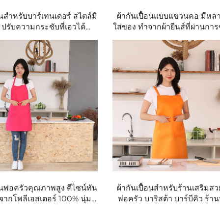
้อนสำหรับบาร์เทนเดอร์ สไตล์มิ
ผ้ากันเปื้อนแบบแขวนคอ มีหล
 ปรับความกระชับที่เอวได้
ใส่ของ ทำจากผ้ายีนส์ที่ผ่านการ
 มีช่องใส่ของที่ปลอดภัยและ
ใช้ในร้านอาหาร บาร์บีคิว แล
ัวแบบถอดออกได้ ใช้ได้ทั้งชาย
กาแฟ
ง สีน้ำเงิน ทำจากผ้ายีนส์
้อนพ่อครัวคุณภาพสูง ดีไซน์ทัน
ผ้ากันเปื้อนสำหรับร้านเสริมสว
จากโพลีเอสเตอร์ 100% นุ่ม
พ่อครัว บาริสต้า บาร์บีคิว ร้
ขนาดได้ ผ้ากันเปื้อนสำหรับ
และร้านเสริมความงาม ทำ