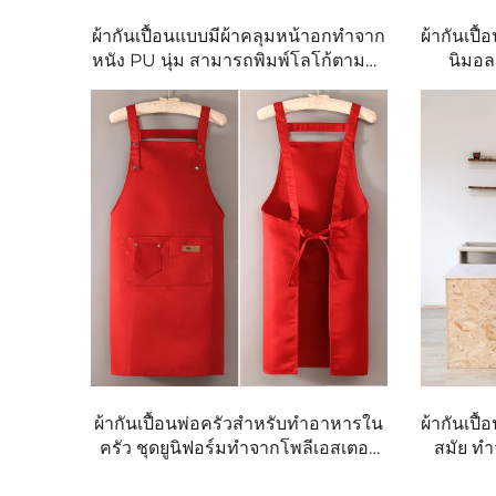
ผ้ากันเปื้อนแบบมีผ้าคลุมหน้าอกทำจาก
ผ้ากันเปื
หนัง PU นุ่ม สามารถพิมพ์โลโก้ตามสั่ง
นิมอล
ได้ ผ่านกระบวนการซับลิเมชัน ล้าง
รวดเร็ว
ทำความสะอาดได้ ใช้ในร้านทำเล็บ
ผ้าเช็ดต
ร้านตัดผม ร้านดอกไม้ และร้านบาร์เท
และหญิ
นเดอร์ รวมถึงงานทำความสะอาดและ
บาร์บีคิว
ผ้ากันเปื้อนพ่อครัวสำหรับทำอาหารใน
ผ้ากันเปื
ครัว ชุดยูนิฟอร์มทำจากโพลีเอสเตอร์
สมัย ทำ
100% พร้อมพิมพ์โลโก้ตามแบบที่
นวล ปรับ