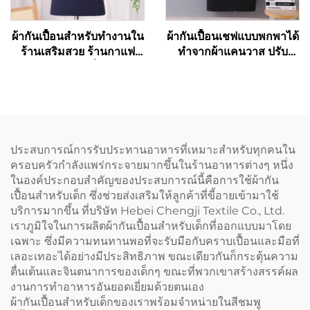
ผ้ากันเปื้อนสำหรับทำงานใน
ผ้ากันเปื้อนเชฟแบบพกพาได้
ร้านเสริมสวย ร้านกาแฟ
ทำจากผ้าแคนวาส ปรับ
และร้านเบเกอรี่ สำหรับ
ความยาวได้ ห่วงคล้องไหล่
ศิลปิน ช่างทำผม บาริสต้า
รูปตัว H (H-shoulder) สี
ทำจากโพลีเอสเตอร์ผสมฝ้าย
กาแฟเข้ม รับสั่งทำตามแบบ
คุณภาพสูง แบบไขว้หลัง
และพิมพ์โลโก้ได้แบบ
(Cross Back)
ขายส่ง
ประสบการณ์การรับประทานอาหารที่เหมาะสำหรับทุกคนใน
ครอบครัวกำลังแพร่กระจายมากขึ้นในร้านอาหารต่างๆ หนึ่ง
ในองค์ประกอบสำคัญของประสบการณ์นี้คือการใช้ผ้ากัน
เปื้อนสำหรับเด็ก ซึ่งช่วยส่งเสริมให้ลูกค้าที่ขี้อายเข้ามาใช้
บริการมากขึ้น ที่บริษัท Hebei Chengji Textile Co., Ltd.
เราภูมิใจในการผลิตผ้ากันเปื้อนสำหรับเด็กที่ออกแบบมาโดย
เฉพาะ ซึ่งมีความทนทานพอที่จะรับมือกับคราบเปื้อนและมือที่
เลอะเทอะได้อย่างมีประสิทธิภาพ ขณะเดียวกันก็กระตุ้นความ
ตื่นเต้นและจินตนาการของเด็กๆ ขณะที่พวกเขาสร้างสรรค์ผล
งานการทำอาหารอันยอดเยี่ยมด้วยตนเอง
ผ้ากันเปื้อนสำหรับเด็กของเราพร้อมจำหน่ายในสีชมพู