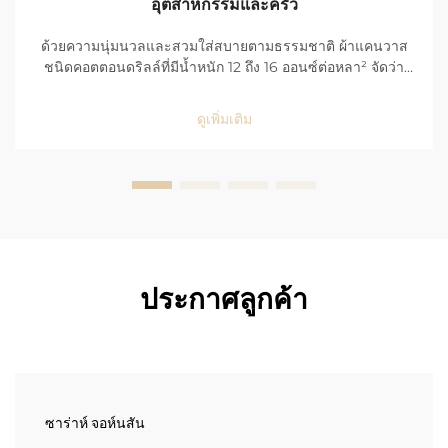
อุตสาหกรรมและครัว
ด้วยความนุ่มนวลและสวมใส่สบายตามธรรมชาติ ผ้าแคนวาส
ชนิดคอตตอนดริลล์ที่มีน้ำหนัก 12 ถึง 16 ออนซ์ต่อหลา² จัดว่า
เหมาะอย่างยิ่งสำหรับสภาพแวดล้อมที่รุนแรง เช่น พื้นโรงงานที่
มีการใช้งานหนักและครัวของร้านอาหาร ด้วยโครงสร้างการ
ดูเพิ่มเติม
ทอที่สม่ำเสมอและมีความหนาแน่นสูง ผ้าแคนวาส...
ประกาศลูกค้า
ซาร่าห์ จอห์นสัน