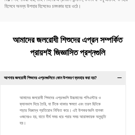
হিসেবে অনন্য উপহার হিসেবেও চমৎকার হয়ে ওঠে।
আমাদের জলরোধী শিশুদের এপ্রন সম্পর্কিত
প্রায়শই জিজ্ঞাসিত প্রশ্নগুলি
আপনার জলরোধী শিশুদের এপ্রনগুলিতে কোন উপকরণ ব্যবহার করা হয়?
আমাদের জলরোধী শিশুদের এপ্রনগুলি উচ্চমানের পলিএস্টার ও
ক্যানভাস দিয়ে তৈরি, যা টিকে থাকার ক্ষমতা এবং তরল ছিটকে
পড়ার বিরুদ্ধে প্রতিরোধ নিশ্চিত করে। এই উপকরণগুলি হালকা
ওজনেরও হয়, যাতে দীর্ঘ সময় ধরে পরার সময় আরামদায়ক অনুভূতি
হয়।