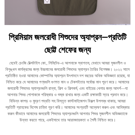
প্রিমিয়াম জলরোধী শিশুদের অ্যাপ্রন—প্রতিটি
ছোট্ট শেফের জন্য
হেবেই চেংজি টেক্সটাইল কো., লিমিটেড-এ আপনাকে স্বাগতম, যেখানে আমরা সৃজনশীল ও
বিশৃঙ্খল কার্যক্রমের জন্য উচ্চমানের জলরোধী শিশুদের অ্যাপ্রন তৈরির বিশেষজ্ঞ। ২০২২ সালে
প্রতিষ্ঠিত হওয়া আমাদের কোম্পানির অ্যাপ্রন উৎপাদনে দশ বছরের অধিক অভিজ্ঞতা রয়েছে, যা
নিশ্চিত করে যে আমাদের পণ্যগুলি গুণগত মান ও টেকসইতার সর্বোচ্চ মান পূরণ করে। আমাদের
জলরোধী শিশুদের অ্যাপ্রনগুলি রান্না, শিল্প ও শিল্পকর্ম, এবং বাইরের খেলার জন্য আদর্শ—যা
আপনার শিশুর পোশাককে পরিষ্কার ও শুষ্ক রাখার জন্য একটি রক্ষাকারী স্তর প্রদান করে।
বিভিন্ন কাপড় ও মুদ্রণ পদ্ধতি সহ বিস্তৃত কাস্টমাইজেশন বিকল্প উপলব্ধ থাকায়, আমরা
প্রতিটি গ্রাহকের বিশেষ চাহিদা পূরণ করি। আমাদের সংগ্রহটি অন্বেষণ করুন এবং আবিষ্কার
করুন কীভাবে আমাদের জলরোধী শিশুদের অ্যাপ্রনগুলি আপনার শিশুর সৃজনশীল অভিজ্ঞতাকে
উন্নত করতে পারে, একইসাথে তার আরামদায়কতা ও শৈলী নিশ্চিত করে।