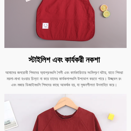
স্টাইলিশ এবং কার্যকরী নকশা
আমাদের জলরোধী শিশুদের অ্যাপ্রনগুলি শৈলী এবং কার্যকারিতার সংমিশ্রণ ঘটায়, যাতে শিশুরা
ময়লা-মাখা হওয়ার চিন্তা না করে তাদের কার্যকলাপগুলি উপভোগ করতে পারে। উজ্জ্বল রং
এবং মজার ডিজাইনগুলি শিশুদের কাছে আকর্ষক হয়, যা সৃজনশীলতা উৎসাহিত করে।