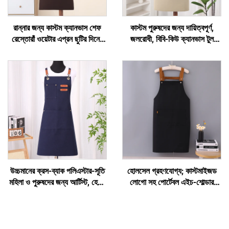
রান্নার জন্য কাস্টম ক্যানভাস শেফ
কাস্টম পুরুষদের জন্য দায়িত্বপূর্ণ,
রেস্তোরাঁ ওয়েটার এপ্রন ছুটির দিনের
জলরোধী, বিবি-কিউ ক্যানভাস টুল
জন্য মৌলিক বিব সস্তা জৈব পেইন্টিং
ওয়ার্ক অ্যাপ্রন পকেটসহ
রান্নাঘর এপ্রন
উচ্চমানের ক্রস-ব্যাক পলিএস্টার-সূতি
হোলসেল গ্রহণযোগ্য; কাস্টমাইজড
মহিলা ও পুরুষদের জন্য আর্টিস্ট, হেয়ার
লোগো সহ পোর্টেবল এইচ-শোল্ডার
স্যালন, বারিস্টা, কফি শপ ও বেকারির
এক্সটেন্ডেড ক্যানভাস শেফ ডার্ক কফি
কাজের অ্যাপ্রন
রঙের অ্যাডজাস্টেবল অ্যাপ্রন