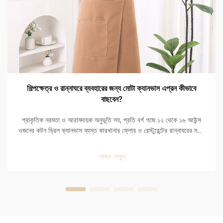
শিল্পক্ষেত্র ও রান্নাঘরে ব্যবহারের জন্য মোটা ক্যানভাস এপ্রন কীভাবে
বাছবেন?
প্রাকৃতিক নরমতা ও আরামদায়ক অনুভূতি সহ, প্রতি বর্গ গজে ১২ থেকে ১৬ আউন্স
ওজনের কটন ড্রিল ক্যানভাস ব্যস্ত কারখানার ফ্লোর ও রেস্টুরেন্টের রান্নাঘরের মতো
কঠিন পরিবেশের জন্য আদর্শ। সমানভাবে বণ্টিত ও উচ্চ-ঘনত্বযুক্ত বুনন সহ,
ক্যানভাস...
আরও দেখুন