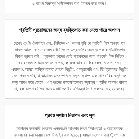
ও দাগের বিরুদ্ধে শৈলীসম্পন্ন বাধা হিসেবে কাজ করে।
প্রতিটি প্রয়োজনের জন্য ব্যক্তিগত করা যেতে পারে অপশন
হেবেই চেংজি টেক্সটাইল কো., লিমিটেড-এ, আমরা বুঝি যে প্রতিটি শিশু অনন্য, যার
কারণে আমরা আমাদের জলরোধী শিশুদের এপ্রনগুলির জন্য ব্যাপক কাস্টমাইজেশন
বিকল্প প্রদান করি। গ্রাহকরা তাদের ছোট্ট সন্তানদের জন্য পারফেক্ট ফিট নিশ্চিত
করার জন্য বিভিন্ন ধরনের কাপড়, রং এবং আকার থেকে বেছে নিতে পারেন।
এছাড়াও, আমরা ব্যক্তিগতকৃত লোগো প্রিন্টিং, এমব্রয়ডারি এবং হিট ট্রান্সফার প্রিন্টিং
সেবা প্রদান করি, যা আমাদের এপ্রনগুলিকে স্কুল, ক্যাম্প এবং পারিবারিক অনুষ্ঠানের
জন্য আদর্শ করে তোলে। এই ধরনের কাস্টমাইজেশন শুধুমাত্র পণ্যটির আকর্ষণ বাড়ায়
না, বরং আপনার শিশুর জন্য একটি স্মরণীয় অভিজ্ঞতা তৈরি করতেও সাহায্য করে।
প্রথম স্থানে নিরাপদ এবং সুখ
আমাদের জলরোধী শিশুদের এপ্রনগুলি আপনার শিশুর নিরাপত্তা ও আরামদায়ক
ব্যবহারের কথা মাথায় রেখে ডিজাইন করা হয়েছে। সামঞ্জস্যযোগ্য গলা স্ট্র্যাপ এবং