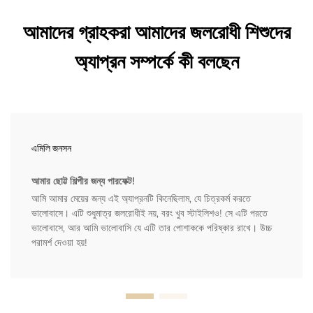
আমাদের গ্রাহকরা আমাদের জলরোধী শিশুদের
অ্যাপ্রন সম্পর্কে কী বলছেন
এমিলি জনসন
আমার ছোট্ট শিল্পীর জন্য পারফেক্ট!
আমি আমার মেয়ের জন্য এই অ্যাপ্রনটি কিনেছিলাম, যে চিত্রকর্ম করতে
ভালোবাসে। এটি শুধুমাত্র জলরোধীই নয়, বরং খুব স্টাইলিশও! সে এটি পরতে
ভালোবাসে, আর আমি ভালোবাসি যে এটি তার পোশাককে পরিষ্কার রাখে। উচ্চ
পরামর্শ দেওয়া হয়!