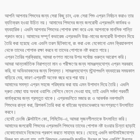
আপনি আপনার শিশুদের জন্য সেরা কিছু চান, এবং সেরা শিশু এপ্রন নির্বাচন করাও তার
ব্যতিক্রম হওয়া উচিত নয়। আমাদের শিশুদের জন্য জলরোধী এপ্রনগুলি কার্যকর ও
ব্যবহারিক। এগুলি আপনার শিশুদের পোশাক রক্ষা করে এবং আপনাকে মানসিক শান্তি
প্রদান করে। আমাদের সম্পূর্ণ কভারেজ এপ্রনগুলি উচ্চ-মানের জলরোধী উপাদান দিয়ে
তৈরি করা হয়েছে এবং এগুলি তরল ছিটকানো, রং করা এবং যেকোনো এমন ক্রিয়াকলাপ
থেকে তাদের পোশাক রক্ষা করবে যা তাদের পোশাকে নষ্ট করতে পারে।
এপ্রন তৈরির প্রক্রিয়ায়, আমরা গুণগত মানের উপর সর্বোচ্চ গুরুত্ব আরোপ করি।
আমরা আন্তর্জাতিক নিরাপত্তা মান ও পরীক্ষণের জন্য সামঞ্জস্যযোগ্য এপ্রন সরবরাহ
করি, যা অভিভাবকদের জন্য বিশ্বস্ত। সামঞ্জস্যযোগ্য স্ট্র্যাপগুলি ব্যবহারের সময়কাল
বাড়িয়ে দেয়, কারণ এপ্রনটি অনেক বছর ধরে পরা যায়।
আমাদের সমস্ত এপ্রন সহজে পরিষ্কার করা যায় এমন উপাদান দিয়ে তৈরি। এগুলি
দ্রুত মোছা যায় অথবা ওয়াশিং মেশিনে ফেলে দেওয়া যায়, তাই এগুলি সর্বদা পরবর্তী
কার্যক্রমের জন্য প্রস্তুত থাকে। এপ্রনগুলিতে মজার রং ও আকর্ষক নকশাগুলি
শিশুদের রান্না করা, শিল্পকর্ম তৈরি করা বা বাইরের অ্যাডভেঞ্চারে অংশগ্রহণে উৎসাহিত
করবে।
হেবেই চেংজি টেক্সটাইল কো., লিমিটেড-এ, আমরা সৃজনশীলতাকে উৎসাহিত করি।
আমাদের জলরোধী শিশুদের এপ্রনগুলি শিশুদের তাদের পোশাক নষ্ট হওয়ার চিন্তা ছাড়াই
যেকোনোভাবে নিজেদের প্রকাশ করতে সাহায্য করে। যেহেতু এগুলি কাস্টমাইজযোগ্য
বিকল্প সহ পাওয়া যায়, তাই শিশুদের এপ্রনগুলি জন্মদিন, উৎসব বা ‘শুধু এমনিই’ উপহার