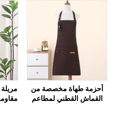
أحزمة طهاة مخصصة من
مريلة
القماش القطني لمطاعم
مقاومة
ونُدُل الأعياد الأساسية
الشوا
رخيصة عضوية للرسم في
ال
المطبخ