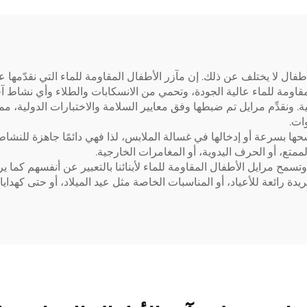
المقهى ومحلات الق
والمخابز
طفال لا يختلف عن ذلك. إن مآزر الأطفال المقاومة للماء التي نقدّمها
قاومة للماء عالية الجودة، وتحمي من الانسكابات والطلاء وأي نشاط آخر
ونقدِّم مرايل تم ضبطها وفق معايير السلامة والاختبارات الدولية، مما يج
ات.
 بسرعة أو إدخالها في غسالة الملابس، لذا فهي دائمًا جاهزة للنشاط 
تع، أو الحرف اليدوية، أو المغامرات الخارجية.
سمح مرايل الأطفال المقاومة للماء لأبنائنا بالتعبير عن أنفسهم كما ي
يدة رائعة للأعياد، أو المناسبات الخاصة مثل عيد الميلاد، أو حتى كهدايا