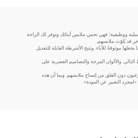
هوة
بالجملة مع إمكانية إضافة
شعار مخصص
 عملية ووظيفية؛ فهي تحمي ملابس أبنائك وتوفر لك الراحة
 قد يُلوّث ملابسهم.
علها موثوقةً للآباء. وتتيح الأشرطة القابلة للتعديل
التالي. والألوان المرحة والتصاميم العصرية على
رغبون دون القلق من إتساخ ملابسهم. وبما أن هذه
 «لمجرد التعبير عن المودة».