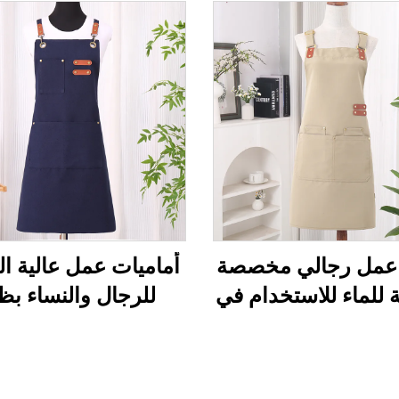
 عمل رجالي مخصصة
أماميات عمل عالية ا
 للماء للاستخدام في
للرجال والنساء بظ
ء، مصنوعة من قماش
متقاطع من البوليس
كانفاس مع جيوب
والقطن، للأطباق الف
وصالونات التجميل و