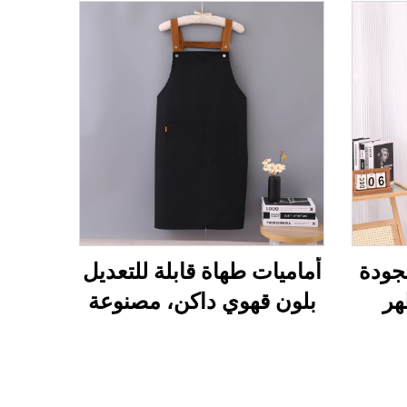
لجودة
أماميات طهاة قابلة للتعديل
هر
بلون قهوي داكن، مصنوعة
تر
من قماش كانفاس ممتد
نية
بحمالات على شكل حرف
عمال
H، قابلة للحمل، وتُباع