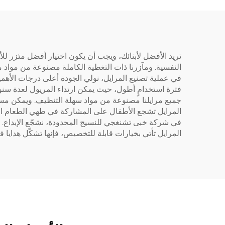
تريد الأفضل لأبنائك، ويجب أن يكون اختيار أفضل مئزر للأ
النفسية. ومآزرنا ذات التغطية الكاملة مصنوعة من مواد م
في عملية تصنيع المرايل، نولي الجودة أعلى درجات الأهمية. 
فترة استخدامٍ أطول، حيث يمكن ارتداء المريول لعدة سنو
جميع مرايلنا مصنوعة من مواد سهلة التنظيف. ويمكن مسحها
المرايل تشجع الأطفال على المشاركة في طهي الطعام المم
في شركة خبى تشنغجي للنسيج المحدودة، نشجّع الإبداع. وت
المرايل تأتي بخيارات قابلة للتخصيص، فإنها تشكّل هدايا فر