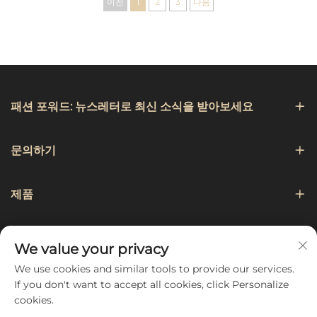
이전
1
2
3
다음
앞치마(여성용), 레스토랑
서버용 앞치마
패션 포워드: 뉴스레터로 최신 소식을 받아보세요
문의하기
제품
항해
We value your privacy
We use cookies and similar tools to provide our services.
팔로우하기
If you don't want to accept all cookies, click Personalize
cookies.