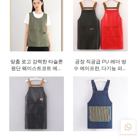
업용 상업용 카페 레스토
점 작업복 네일아트 디저
랑 셰프 면직 웨이터 의류
트 커피 밀크티 전문점용
맞춤 로고 강력한 타슬론
공장 직공급 PU 레더 방
원단 웨이스트코트 에이
수 에이프런, 다기능 피크
프런 오일 방지 방수 내화
닉·바비큐·베이킹·오일 방
성 주방 가정용 조절식 허
지 작업용 에이프런
리 베스트 스타일 에이프
런