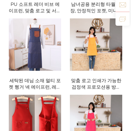
PU 소프트 레더 비브 에
남녀공용 분리형 타월 내
이프런, 맞춤 로고 및 서브
장, 안정적인 포켓, 미니멀
리메이션 인쇄 가능, 세탁
리스트 스타일, 빠른 조절
가능한 발목욕·이발소·플
이 가능한 허리 스트랩, 블
라워숍·바텐더용 에이프
루 데님 바텐더 에이프런
런, 청소 및 바비큐 용도로
사용 가능
세탁된 데님 소재 멀티 포
맞춤 로고 인쇄가 가능한
켓 헹거 넥 에이프런, 레스
검정색 프로모션용 방수
토랑·바비큐·카페용 작업
폴리에스터 주방 요리 셰
용 에이프런
프 앞치마(포켓 2개 포함)