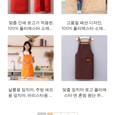
맞춤 인쇄 로고가 적용된
고품질 패션 디자인,
100% 폴리에스터 소재의
100% 폴리에스터 소재의
유니폼 주방 요리 셰프 앞
부드러운 셰프 앞치마, 조
치마(네일 테크, 살롱, 이
절 가능한 사이즈의 주방
발사, 웨이트리스 업무용)
앞치마, 빈백(Blank) 요리
용 앞치마
살롱용 앞치마, 주방 셰프
맞춤 앞치마 로고 폴리에
용 앞치마, 바리스타용 앞
스터·면 혼방 원단 주방
치마, 바비큐용 앞치마, 바
청소 셰프 요리 레스토랑
용 앞치마, 헤어드레서용
앞치마(성인용)
앞치마, 폴리에스터 주방