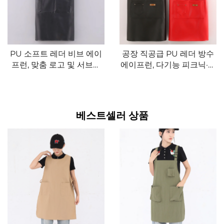
PU 소프트 레더 비브 에이
공장 직공급 PU 레더 방수
프런, 맞춤 로고 및 서브리
에이프런, 다기능 피크닉·바
메이션 인쇄 가능, 세탁 가
비큐·베이킹·오일 방지 작업
능한 발목욕·이발소·플라워
용 에이프런
숍·바텐더용 에이프런, 청소
및 바비큐 용도로 사용 가능
베스트셀러 상품