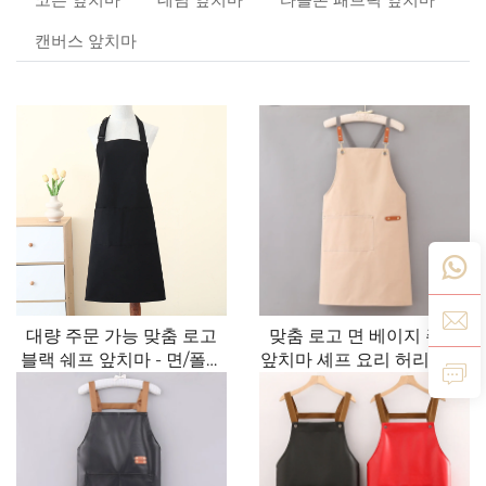
캔버스 앞치마
대량 주문 가능 맞춤 로고
맞춤 로고 면 베이지 주방
블랙 쉐프 앞치마 - 면/폴리
앞치마 셰프 요리 허리 앞치
에스터 혼방, 통기성과 냉각
마(카페·레스토랑용)
효과, 조절 가능한 스트랩과
포켓 포함, 카페, 바비큐, 음
식 서비스 및 청소용