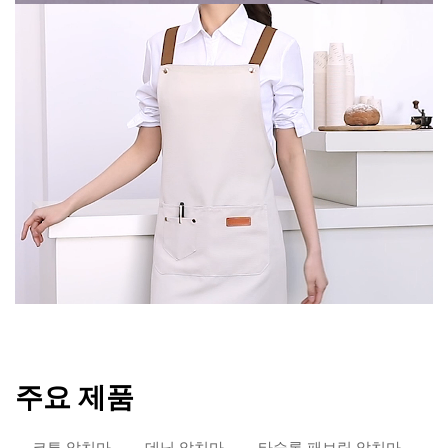
주요 제품
코튼 앞치마
데님 앞치마
타슬론 패브릭 앞치마