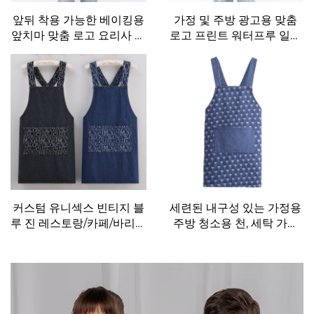
앞뒤 착용 가능한 베이킹용
가정 및 주방 광고용 맞춤
앞치마 맞춤 로고 요리사 타
로고 프린트 워터프루 일자
슬론 원단 일본식 요리 앞치
복 앞치마 도매
마
커스텀 유니섹스 빈티지 블
세련된 내구성 있는 가정용
루 진 레스토랑/카페/바리스
주방 청소용 천, 세탁 가능
타/바텐더용 데님 앞치마
하고 스타일리시한 민소매
데님 워싱 앞치마