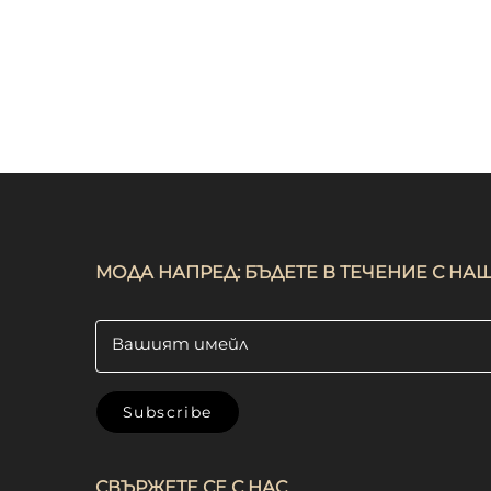
униформа за маникюр, салон,
мека,
бръснар, сервитьорки
кухнен
пре
МОДА НАПРЕД: БЪДЕТЕ В ТЕЧЕНИЕ С Н
Вашият имейл
Subscribe
СВЪРЖЕТЕ СЕ С НАС