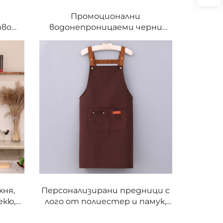
а
Промоционални
тво
водонепроницаеми черни
рата,
кухненски престилки за
кю и
готвачи от полиестер с
а
печатно лого и две джоба
хня,
Персонализирани предници с
екю,
лого от полиестер и памук,
стер,
кухненска предница за