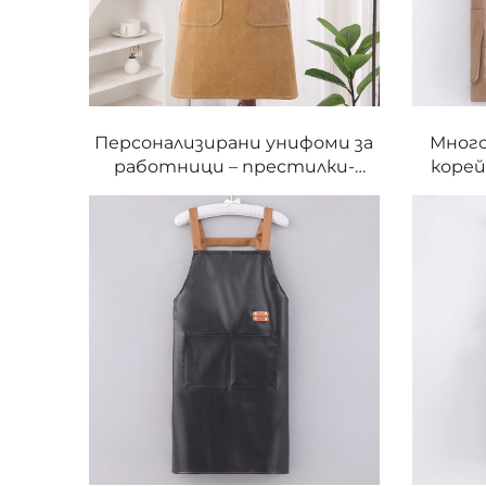
Персонализирани унифоми за
Много
работници – престилки-
корей
предници от платно за мъже
прес
и жени за кухня, барбекю,
тъкан
барове, търговски заведения,
мъже 
кафенета, ресторанти,
хра
готвачи и сервитьори от
работ
памук
десер