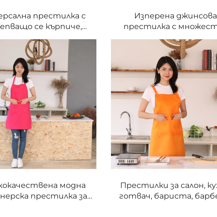
ерсална престилка с
Изперена джинсов
епващо се кърпиче,
престилка с множес
игурни джобове,
джобове, за висене на в
листичен стил, бързо
за ресторанти, барбе
лиращ се кръстосан
кафенета, работн
лан, синя джинсова
престилка
естилка за барман
кокачествена модна
Престилки за салон, ку
нерска престилка за
готвач, бариста, барб
и от 100% полиестер,
бар, фризьор, от полие