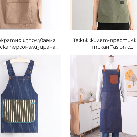
кратно използваема
Тежък жилет-престилк
ска персонализирана
тъкан Taslon с
тилка-предница от
персонализиран лого
 Taslon без ръкави за
маслостоек,
и жени, подходяща за
водонепроницаем 
нителни магазини,
огнеустойчив модел за 
но облекло, маникюр,
и домакинство с регули
ти, кафе, мляко и чай
талия