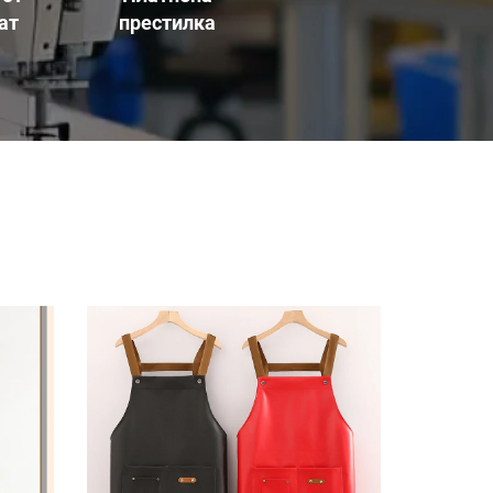
ат
престилка