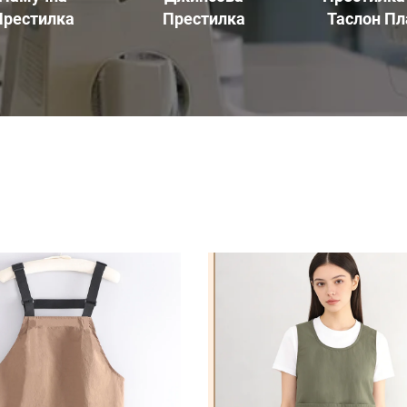
Престилка
Престилка
Таслон Пл