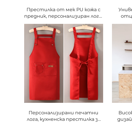
Престилка от мек PU кожа с
Унив
предник, персонализиран лого,
отц
сублимационна печатна
с
технология, пералня-
минима
пригодна, за педикюр,
регу
бръснарски салони,
ко
цветарски магазини и
пр
бармани, подходяща за
почистване и барбекю
Персонализирани печатни
Висо
лога, кухненска престилка за
дизай
готвачи от 100% полиестер,
готвач