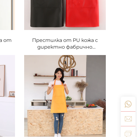
а от
Престилка от PU кожа с
директно фабрично
,
доставка, водонепроницаема,
многофункционална, за
и
пикници, барбекю, готвене и
кухня
печене, маслостойка работна
руема
престилка