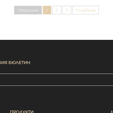
 с регулируем размер,
кухненски престилки за 
ска престилка, празна
сервитьори в рестор
Предишна
1
2
3
Следваща
стилка за готвене
АШИЯ БЮЛЕТИН
ПРОДУКТИ