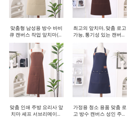
맞춤형 남성용 방수 바비
최고의 앞치마, 맞춤 로고
큐 캔버스 작업 앞치마(포
가능, 통기성 있는 캔버스
켓 포함)
재질 레스토랑 앞치마, 방
수 캔버스 원단 셰프 조리
용 앞치마
맞춤 인쇄 주방 요리사 앞
가정용 청소 용품 맞춤 로
치마 셰프 서브리메이션
고 방수 캔버스 성인 주방
방수 로고 성인 캔버스 앞
청소 및 요리용 레스토랑
치마
셰프 앞치마