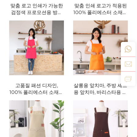
맞춤 로고 인쇄가 가능한
맞춤 인쇄 로고가 적용된
검정색 프로모션용 방수
100% 폴리에스터 소재의
폴리에스터 주방 요리 셰
유니폼 주방 요리 셰프 앞
프 앞치마(포켓 2개 포함)
치마(네일 테크, 살롱, 이
발사, 웨이트리스 업무용)
고품질 패션 디자인,
살롱용 앞치마, 주방 셰프
100% 폴리에스터 소재의
용 앞치마, 바리스타용 앞
부드러운 셰프 앞치마, 조
치마, 바비큐용 앞치마, 바
절 가능한 사이즈의 주방
용 앞치마, 헤어드레서용
앞치마, 빈백(Blank) 요리
앞치마, 폴리에스터 주방
용 앞치마
앞치마(여성용), 레스토랑
서버용 앞치마