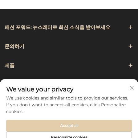
패션 포워드: 뉴스레터로 최신 소식을 받아보세요
문의하기
제품
항해
We value your privacy
We use cookies and similar tools to provide our services.
팔로우하기
If you don't want to accept all cookies, click Personalize
cookies.
Accept all
Copyright © 2026 by Hebei Chengji Textile Co., Ltd -
개인정
Personalize cookies