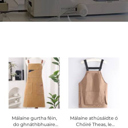
Málaíne gurtha féin,
Málaíne athúsáidte ó
do ghnáthbhuaire
Chóiré Theas, le