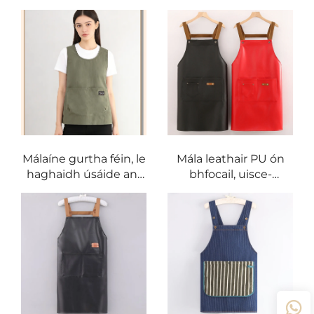
agus do bhuaire,
haghaidh úsáide féin,
déanta as canavas,
déanta as tásalón, gan
leathchrois do chistin,
lámhainní, leathchrois
do báir, do bhar, do
do bhuaireadh, do
obair thráchtála, do
mhná agus do bhfear,
chaifé, do rialtas, do
do siopa bia, do obair,
cheif, do chotain agus
do nail art, do
do chuid éadaí an
dhessert, do chaife
fhuiseoga
agus do thé milis
Málaíne gurtha féin, le
Mála leathair PU ón
haghaidh úsáide an-
bhfocail, uisce-
ghnóthach, déanta as
díobhthach, iolrach,
tásalón, leathchrois a
do phicnic, do bhácús,
chosnaíonn ola, uisce
do bhainne, agus do
agus tine, le haghaidh
oibriú: mála leathair a
cistin agus bhaile, leis
chosnaíonn ola
an mbun a
fhreastalaítear go
héasca, le stíl na
mbaistí