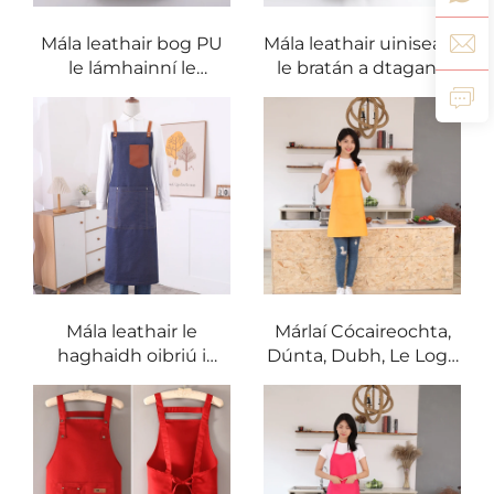
Mála leathair bog PU
Mála leathair uiniseacs
le lámhainní le
le bratán a dtagann
haghaidh úsáide i
ón mála, le poicéid
mbáis, i siopaí
sláintiúla, le stíl
fioraíochta, i siopaí
míniúil, le sreang
frisheoil, agus i siopaí
chuirteach ar an
bárdanóirí; mála
mbaile, agus le dath
leathair le haghaidh
gorm leathair: mála
glanadh agus úsáide i
leathair do
mbácús
bhardanóirí
Mála leathair le
Márlaí Cócaireochta,
haghaidh oibriú i
Dúnta, Dubh, Le Loga
bparlóirí, i mbácús, i
Saincheaptha,
gcócaireacht agus i
Poliastar, Le Dá
siopaí caife: mála leis
Phocas
na poicéid éagsúla
agus le ceannach ar