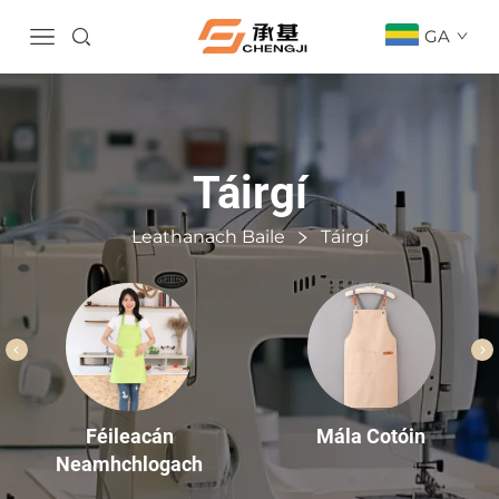
GA
Táirgí
Leathanach Baile
Táirgí
Mála Cotóin
Féileacán
Neamhchlogach