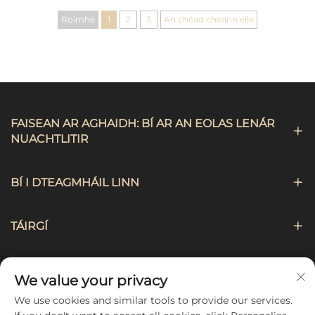
Márlaí Cuisne do
choton do ghailearí,
Roimhe
1
2
3
An chéad cheann eile
Mhná, Rialtas Bia
do ghlantóirí, do
chéimeoirí, agus do
bharraistí, do
ghaotháin
FAISEAN AR AGHAIDH: BÍ AR AN EOLAS LENÁR
NUACHTLITIR
BÍ I DTEAGMHÁIL LINN
TÁIRGÍ
LOINGSEOIREACHT
We value your privacy
We use cookies and similar tools to provide our services.
LEAN AR AGHAIDH LINN