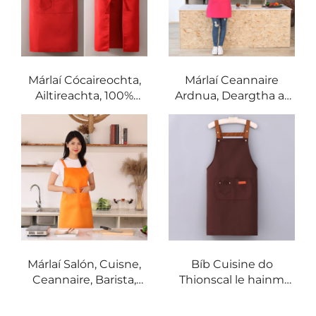
an gceann
Márlaí Cócaireochta,
Márlaí Ceannaire
Ailtireachta, 100%
Ardnua, Deargtha ar
Poliastar, Le Loga
Bhunaithe 100%
Saincheaptha, Do
Poliastar, Cothrom le
Oibrí Néal, Salón,
Súil, Márlaí Cuisne
Barabair, Agus
Leathnaithe, Márlaí
Waitress
Cócaireochta Gan
Priontáil
Márlaí Salón, Cuisne,
Bíb Cuisine do
Ceannaire, Barista,
Thionscal le hainm
Bbq, Márlaí Bar,
príobháideach: Bíb ó
Fionnóirí, Poliastar,
pholaitheir agus ó