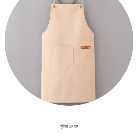
সূতির এপ্রন