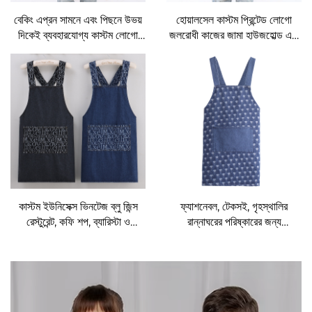
বেকিং এপ্রন সামনে এবং পিছনে উভয়
হোয়ালসেল কাস্টম প্রিন্টেড লোগো
দিকেই ব্যবহারযোগ্য কাস্টম লোগো
জলরোধী কাজের জামা হাউজহোল্ড এবং
শেফ টাসলন ফেব্রিক জাপানিজ রান্নার
রান্নাঘরের বিজ্ঞাপনের জন্য এপ্রন
এপ্রন
কাস্টম ইউনিসেক্স ভিনটেজ ব্লু জিন্স
ফ্যাশনেবল, টেকসই, গৃহস্থালির
রেস্টুরেন্ট, কফি শপ, ব্যারিস্টা ও
রান্নাঘরের পরিষ্কারের জন্য
বারটেন্ডার ডেনিম এপ্রন
ব্যবহারযোগ্য, ধোয়াযোগ্য, স্টাইলিশ,
স্লিভলেস ডেনিম ওয়াশড এপ্রন