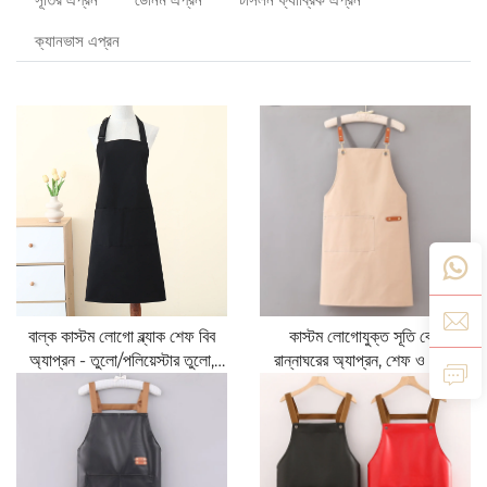
ক্যানভাস এপ্রন
বাল্ক কাস্টম লোগো ব্ল্যাক শেফ বিব
কাস্টম লোগোযুক্ত সূতি বেজ
অ্যাপ্রন - তুলো/পলিয়েস্টার তুলো,
রান্নাঘরের অ্যাপ্রন, শেফ ও রান্না
শ্বাস-প্রশ্বাসের জন্য উপযুক্ত, ঠান্ডা
করার জন্য ক্যাফে ও রেস্তোরাঁর
ধরনের, সমন্বয়যোগ্য পকেটসহ, ক্যাফে,
কোমরের অ্যাপ্রন
বিবি, খাদ্য পরিষেবা এবং পরিষ্কারের
জন্য