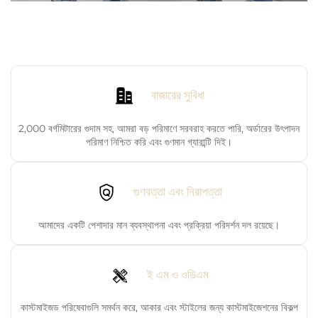
বাজারের সুবিধা
2,000 বর্গমিটারের গুদাম সহ, আমরা বড় পরিমাণে সরবরাহ করতে পারি, অর্ডারের উৎপাদন
পরিমাণ নিশ্চিত করি এবং গুণমান গ্যারান্টি দিই।
গুণবত্তা এবং নিরাপত্তা
আমাদের একটি পেশাদার মান ব্যবস্থাপনা এবং প্রক্রিয়া পরিদর্শন দল রয়েছে।
ই এম ও ওডিএম
কাস্টমাইজড পরিষেবাগুলি সমর্থন করে, আকার এবং স্টাইলের জন্য কাস্টমাইজেশনের বিকল্প