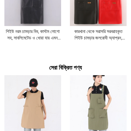
পিইউ নরম চামড়ার বিব, কাস্টম লোগো
কারখানা থেকে সরাসরি সরবরাহকৃত
সহ, সাবলিমেটেড ও ধোয়া যায় এমন,
পিইউ চামড়ার জলরোধী অ্যাপ্রন,
ফুট বাথ, বার্বারশপ, ফ্লাওয়ার শপ,
বহুকাজী পিকনিক, বারবিকিউ, বেকিং ও
বারটেন্ডারদের জন্য অ্যাপ্রন—পরিষ্কার
তেল-প্রতিরোধী কাজের অ্যাপ্রন
করা ও বারবিকিউ ব্যবহারের জন্য
সেরা বিক্রিত পণ্য