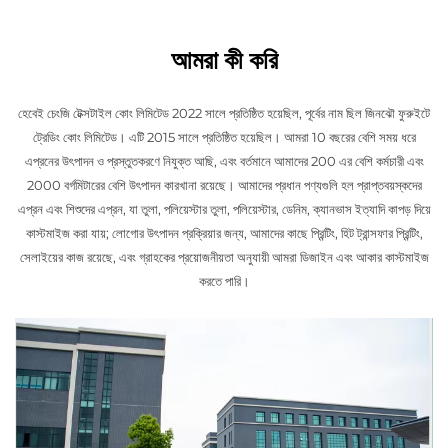
আমরা কী করি
হেবেই চেংজি টেক্সটাইল কোং লিমিটেড 2022 সালে প্রতিষ্ঠিত হয়েছিল, পূর্বের নাম ছিল জিনঝৌ ফুরুইটে
ট্রেডিং কোং লিমিটেড। এটি 2015 সালে প্রতিষ্ঠিত হয়েছিল। আমরা 10 বছরের বেশি সময় ধরে
এপ্রনের উৎপাদন ও প্রস্তুতকরণে নিযুক্ত আছি, এবং বর্তমানে আমাদের 200 এর বেশি কর্মচারী এবং
2000 বর্গমিটারের বেশি উৎপাদন কারখানা রয়েছে। আমাদের প্রধান পণ্যগুলি হল প্রাপ্তবয়স্কদের
এপ্রন এবং শিশুদের এপ্রন, যা তুলা, পলিয়েস্টার তুলা, পলিয়েস্টার, ডেনিম, ক্যানভাস ইত্যাদি কাপড় দিয়ে
কাস্টমাইজ করা যায়; লোগোর উৎপাদন প্রক্রিয়ার জন্য, আমাদের কাছে প্রিন্টিং, হিট ট্রান্সফার প্রিন্টিং,
সেলাইয়ের কাজ রয়েছে, এবং গ্রাহকের প্রয়োজনীয়তা অনুযায়ী আমরা ডিজাইন এবং আকার কাস্টমাইজ
করতে পারি।