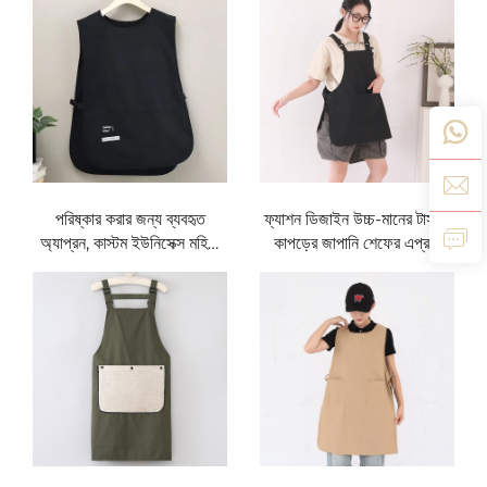
দোকান, কাজের পোশাক, নেইল আর্ট,
প্রতিরোধী, রান্নাঘর ও গৃহস্থালির
ডেজার্ট, কফি, দুধ ও চা দোকানের
জন্য সামঞ্জস্যযোগ্য কোমর ভেস্ট
জন্য
স্টাইল অ্যাপ্রন
পরিষ্কার করার জন্য ব্যবহৃত
ফ্যাশন ডিজাইন উচ্চ-মানের টাসলন
অ্যাপ্রন, কাস্টম ইউনিসেক্স মহিলা
কাপড়ের জাপানি শেফের এপ্রন,
ভেস্ট, প্লাস সাইজ, ডাবল-সাইডেড
রান্নাঘর, রেস্তোরাঁ ও কফি শপের
কবলার ভেস্ট অ্যাপ্রন লোগোসহ—
জন্য এপ্রন
বারিস্টা ও বার্বারশপের জন্য