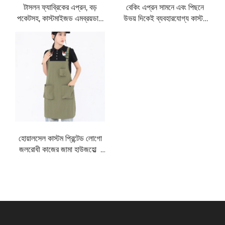
টাসলন ফ্যাব্রিকের এপ্রন, বড়
বেকিং এপ্রন সামনে এবং পিছনে
পকেটসহ, কাস্টমাইজড এমব্রয়ডারি
উভয় দিকেই ব্যবহারযোগ্য কাস্টম
লোগো ও পেইন্টিং, কাস্টম
লোগো শেফ টাসলন ফেব্রিক
প্রাপ্তবয়স্ক ডিট্যাচেবল হ্যান্ড
জাপানিজ রান্নার এপ্রন
টাওয়েল এপ্রন
হোয়ালসেল কাস্টম প্রিন্টেড লোগো
জলরোধী কাজের জামা হাউজহোল্ড
এবং রান্নাঘরের বিজ্ঞাপনের জন্য
এপ্রন