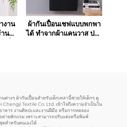
ทำงาน
ผ้ากันเปื้อนเชฟแบบพกพา
้าน
ได้ ทำจากผ้าแคนวาส ปรับ
อรี่
ความยาวได้ ห่วงคล้อง
ทำผม
ไหล่รูปตัว H (H-shoulder)
ก
สีกาแฟเข้ม รับสั่งทำตาม
ฝ้าย
แบบและพิมพ์โลโก้ได้แบบ
้หลัง
ขายส่ง
่างๆ ผ้ากันเปื้อนสำหรับเด็กเหล่านี้ช่วยให้เด็กๆ ดู
Chengji Textile Co. Ltd. เข้าใจถึงความจำเป็นใน
ารทำอาหาร งานศิลปะและงานฝีมือ หรือการทดลอง
นหรือค่ายพักแรม เพราะสามารถปรับแต่งหรือพิมพ์
่สุดสำหรับตนเองได้