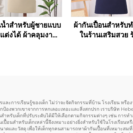
นน้ำสำหรับผู้ชายแบบ
ผ้ากันเปื้อนสำหรับ
แต่งได้ ผ้าคลุมงาน
ในร้านเสริมสวย ร
บีคิวแบบผ้าแคนวาส
กาแฟ และร้านเบเก
พร้อมกระเป๋า
สำหรับศิลปิน ช่าง
บาริสต้า ทำจา
โพลีเอสเตอร์ผสม
คุณภาพสูง แบบไขว
(Cross Back)
และการเรียนรู้ของเด็ก ไม่ว่าจะจัดกิจกรรมที่บ้าน โรงเรียน หรืองานต
กป้องพวกเขาจากการหกเลอะเทอะและสิ่งสกปรก เราบริษัท Hebei 
นสำหรับเด็กที่ปรับระดับได้มีให้เลือกตามกิจกรรมต่างๆ เช่น ก
กันเปื้อนสำหรับเด็กเหล่านี้จึงเหมาะอย่างยิ่งสำหรับใช้ในโรงเรีย
ขนาดและวัสดุ เพื่อให้เด็กทุกคนสามารถหาผ้ากันเปื้อนที่เหมาะสมที