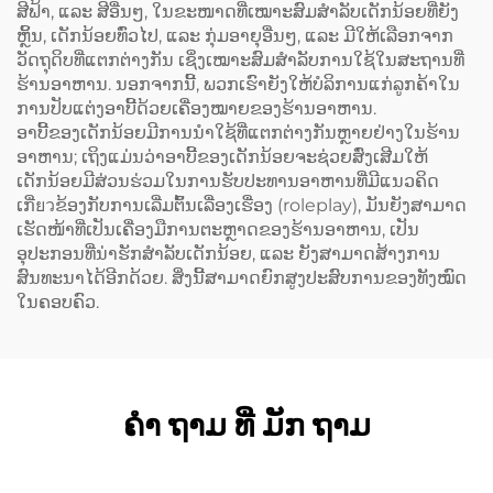
ສີຟ້າ, ແລະ ສີອື່ນໆ, ໃນຂະໜາດທີ່ເໝາະສົມສຳລັບເດັກນ້ອຍທີ່ຍັງ
ຫຼິ້ນ, ເດັກນ້ອຍທົ່ວໄປ, ແລະ ກຸ່ມອາຍຸອື່ນໆ, ແລະ ມີໃຫ້ເລືອກຈາກ
ວັດຖຸດິບທີ່ແຕກຕ່າງກັນ ເຊິ່ງເໝາະສົມສຳລັບການໃຊ້ໃນສະຖານທີ່
ຮ້ານອາຫານ. ນອກຈາກນີ້, ພວກເຮົາຍັງໃຫ້ບໍລິການແກ່ລູກຄ້າໃນ
ການປັບແຕ່ງອາບີ້ດ້ວຍເຄື່ອງໝາຍຂອງຮ້ານອາຫານ.
ອາບີ້ຂອງເດັກນ້ອຍມີການນຳໃຊ້ທີ່ແຕກຕ່າງກັນຫຼາຍຢ່າງໃນຮ້ານ
ອາຫານ; ເຖິງແມ່ນວ່າອາບີ້ຂອງເດັກນ້ອຍຈະຊ່ວຍສົ່ງເສີມໃຫ້
ເດັກນ້ອຍມີສ່ວນຮ່ວມໃນການຮັບປະທານອາຫານທີ່ມີແນວຄິດ
ເກີ່ยวຂ້ອງກັບການເລີ່ມຕົ້ນເລື່ອງເຮື່ອງ (roleplay), ມັນຍັງສາມາດ
ເຮັດໜ້າທີ່ເປັນເຄື່ອງມືການຕະຫຼາດຂອງຮ້ານອາຫານ, ເປັນ
ອຸປະກອນທີ່ນ່າຮັກສຳລັບເດັກນ້ອຍ, ແລະ ຍັງສາມາດສ້າງການ
ສົນທະນາໄດ້ອີກດ້ວຍ. ສິ່ງນີ້ສາມາດຍົກສູງປະສົບການຂອງທັງໝົດ
ໃນຄອບຄົວ.
ຄໍາ ຖາມ ທີ່ ມັກ ຖາມ