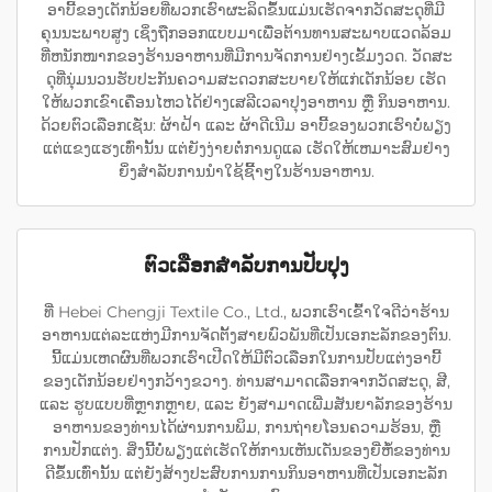
ອາບີ້ຂອງເດັກນ້ອຍທີ່ພວກເຮົາຜະລິດຂຶ້ນແມ່ນເຮັດຈາກວັດສະດຸທີ່ມີ
ຄຸນນະພາບສູງ ເຊິ່ງຖືກອອກແບບມາເພື່ອຕ້ານທານສະພາບແວດລ້ອມ
ທີ່ຫນັກໜາກຂອງຮ້ານອາຫານທີ່ມີການຈັດການຢ່າງເຂັ້ມງວດ. ວັດສະ
ດຸທີ່ນຸ່ມນວນຮັບປະກັນຄວາມສະດວກສະບາຍໃຫ້ແກ່ເດັກນ້ອຍ ເຮັດ
ໃຫ້ພວກເຂົາເຄື່ອນໄຫວໄດ້ຢ່າງເສລີເວລາປຸງອາຫານ ຫຼື ກິນອາຫານ.
ດ້ວຍຕົວເລືອກເຊັ່ນ: ຜ້າຝ້າ ແລະ ຜ້າດີເນີມ ອາບີ້ຂອງພວກເຮົາບໍ່ພຽງ
ແຕ່ແຂງແຮງເທົ່ານັ້ນ ແຕ່ຍັງງ່າຍຕໍ່ການດູແລ ເຮັດໃຫ້ເຫມາະສົມຢ່າງ
ຍິ່ງສຳລັບການນຳໃຊ້ຊີ້້າໆໃນຮ້ານອາຫານ.
ຕົວເລືອກສໍາລັບການປັບປຸງ
ທີ່ Hebei Chengji Textile Co., Ltd., ພວກເຮົາເຂົ້າໃຈດີວ່າຮ້ານ
ອາຫານແຕ່ລະແຫ່ງມີການຈັດຕັ້ງສາຍພົວພັນທີ່ເປັນເອກະລັກຂອງຕົນ.
ນີ້ແມ່ນເຫດຜົນທີ່ພວກເຮົາເປີດໃຫ້ມີຕົວເລືອກໃນການປັບແຕ່ງອາບີ້
ຂອງເດັກນ້ອຍຢ່າງກວ້າງຂວາງ. ທ່ານສາມາດເລືອກຈາກວັດສະດຸ, ສີ,
ແລະ ຮູບແບບທີ່ຫຼາກຫຼາຍ, ແລະ ຍັງສາມາດເພີ່ມສັນຍາລັກຂອງຮ້ານ
ອາຫານຂອງທ່ານໄດ້ຜ່ານການພິມ, ການຖ່າຍໂອນຄວາມຮ້ອນ, ຫຼື
ການປັກແຕ່ງ. ສິ່ງນີ້ບໍ່ພຽງແຕ່ເຮັດໃຫ້ການເຫັນເດັ່ນຂອງຍີ່ຫໍ້ຂອງທ່ານ
ດີຂຶ້ນເທົ່ານັ້ນ ແຕ່ຍັງສ້າງປະສົບການການກິນອາຫານທີ່ເປັນເອກະລັກ