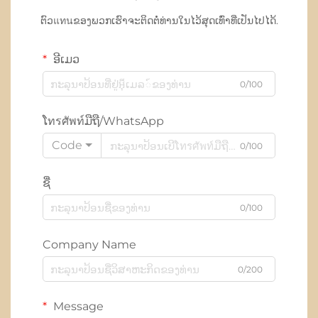
ຕົວแทนຂອງພວກເຮົາຈະຕິດຕໍ່ທ່ານໃນໄວ້ສຸດເທົ່າທີ່ເປັນໄປໄດ້.
ອີເມວ
0/100
ໂทรศัพท์ມືຖື/WhatsApp
Code
0/100
ຊື່
0/100
Company Name
0/200
Message