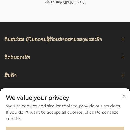
ຮັບການຊັກຫຼາງຫຼາຍຄັ້ງ.
ທັນສະໄໝ: ຢູ່ໃນຄວາມຮູ້ດ້ວຍຂ່າວສານຂອງພວກເຮົາ
ຕິດຕໍ່ພວກເຮົາ
ສິນຄ້າ
ການແນະນຳ
We value your privacy
We use cookies and similar tools to provide our services.
ຕິດຕາມພວກເຮົາ
If you don't want to accept all cookies, click Personalize
cookies.