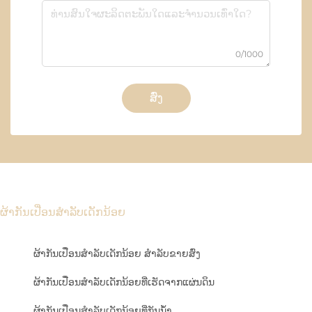
0/1000
ສົ່ງ
ຜ້າກັນເປື່ອນສຳລັບເດັກນ້ອຍ
ຜ້າກັນເປື່ອນສຳລັບເດັກນ້ອຍ ສຳລັບຂາຍສົ່ງ
ຜ້າກັນເປື່ອນສຳລັບເດັກນ້ອຍທີ່ເຮັດຈາກແຜ່ນດິນ
ຜ້າກັນເປື່ອນສຳລັບເດັກນ້ອຍທີ່ກັນນ້ຳ