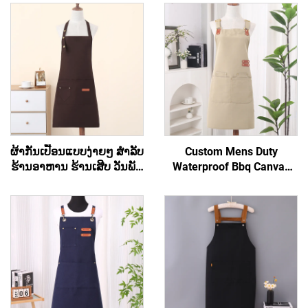
ຜ້າກັນເປື້ອນແບບງ່າຍໆ ສຳລັບ
Custom Mens Duty
ຮ້ານອາຫານ ຮ້ານເສີບ ວັນພັກ
Waterproof Bbq Canvas
ຜ້າແຄນວາດ ສຳລັບເຂົ້າຄົວ
Tool ເຄື່ອງມືເຮັດວຽກ Apron
ສາມາດສັ່ງທຳໄດ້ ຖືກ ແລະ
ມີກະເປົາ
ອິນຊີ