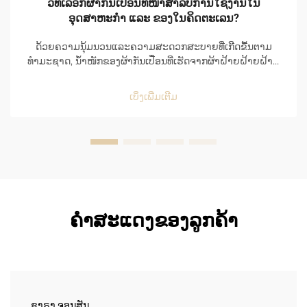
ວິທີເລືອກຜ້າກັນເປື່ອນທີ່ໜາສຳລັບການໃຊ້ງານໃນ
ອຸດສາຫະກຳ ແລະ ຂອງໃນຄິດຕະເລນ?
ດ້ວຍຄວາມນຸ້ມນວນແລະຄວາມສະດວກສະບາຍທີ່ເກີດຂື້ນຕາມ
ທຳມະຊາດ, ນ້ຳໜັກຂອງຜ້າກັນເປື່ອນທີ່ເຮັດຈາກຜ້າຝ້າຍຝ້າຍຝ້າຍ
ຝ້າຍຝ້າຍຝ້າຍຝ້າຍຝ້າຍຝ້າຍຝ້າຍຝ້າຍຝ້າຍຝ້າຍຝ້າຍຝ້າຍຝ້າຍ
ຝ້າຍຝ້າຍຝ້າຍຝ້າຍຝ້າຍຝ້າຍຝ້າຍຝ້າຍຝ້າຍຝ້າຍຝ້າຍຝ້າຍຝ້າຍ
ເບິ່ງເພີ່ມເຕີມ
ຝ້າຍຝ້າຍຝ້າຍຝ້າຍຝ້າຍຝ້າຍຝ້າຍຝ້າຍຝ້າຍຝ້າຍຝ້າຍຝ້າຍຝ້າຍ
ຝ້າຍຝ້າຍຝ້າຍຝ້າຍຝ້າຍຝ້າຍຝ້າຍຝ້າຍຝ້າຍຝ້າຍຝ້າຍຝ້າຍຝ້າຍ
ຝ້າຍຝ້າຍຝ້າຍຝ້າຍຝ້າຍຝ້າຍຝ້າຍຝ້າຍຝ້າຍຝ້າຍຝ້າຍຝ້າຍຝ້າຍ
ຝ້າຍຝ້າຍຝ້າຍຝ້າຍຝ້າຍຝ້າຍຝ້າຍຝ້າຍຝ້າຍຝ້າຍຝ້າຍຝ້າຍຝ້າຍ
ຝ້າຍຝ້າຍຝ້າຍຝ້າຍຝ......
ຄຳສະແດງຂອງລູກຄ້າ
ຊາຣາ ຈອນສັນ