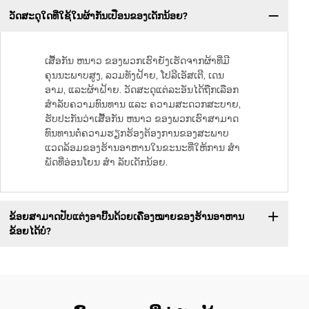
ວັດສະດຸໃດທີ່ໃຊ້ໃນຜ້າກັນເປື່ອນຂອງເດັກນ້ອຍ?
ເສື້ອກັນ ຫນາວ ຂອງພວກເຮົາຍັງເຮັດຈາກຜ້າທີ່ມີ
ຄຸນນະພາບສູງ, ລວມທັງຝ້າຍ, ໂປລີເອັສເຕີ, ເດນ
ອາມ, ແລະຜ້າຝ້າຍ. ວັດສະດຸແຕ່ລະອັນໄດ້ຖືກເລືອກ
ສໍາລັບຄວາມທົນທານ ແລະ ຄວາມສະດວກສະບາຍ,
ຮັບປະກັນວ່າເສື້ອກັນ ຫນາວ ຂອງພວກເຮົາສາມາດ
ທົນທານຕໍ່ຄວາມຮຽກຮ້ອງຕ້ອງການຂອງສະພາບ
ແວດລ້ອມຂອງຮ້ານອາຫານໃນຂະນະທີ່ໃຫ້ການ ສໍາ
ພັດທີ່ອ່ອນໂຍນ ສໍາ ລັບເດັກນ້ອຍ.
ຂ້ອຍສາມາດປັບແຕ່ງອາບີ້ນດ້ວຍເຄື່ອງໝາຍຂອງຮ້ານອາຫານ
ຂ້ອຍໄດ້ບໍ?