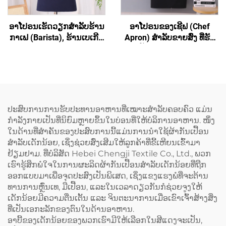
ອາໂປຣນເຮັດວຽກສຳລັບຮ້ານ
ອາໂປຣນຂອງເຊີຟ (Chef
ກາເຟ (Barista), ຮ້ານເບເກີຣີ່
Apron) ສຳລັບຂາຍສົ່ງ ທີ່ຮັບ
(Bakery), ຮ້ານສະຫຼາດ
ປັບແຕ່ງເຄື່ອງໝາກ
(Hair Salon) ແລະ ສຳລັບ
(Customized Logo) ໄດ້ ອາ
ສິລະປິນ ມີຄຸນນະພາບສູງ ອາ
ໂປຣນທີ່ມີຄວາມຍືດຫຍຸ່ນ ແລະ
ໂປຣນຮູບແບບເສື້ອກັ້ນທີ່ມີສ່ວນ
ມີສ່ວນເຊື່ອມຕໍ່ເປັນຮູບ H ຢູ່ທີ່
ເຊື່ອມຕໍ່ຂ້າມທີ່ຫຼັງ (Cross
ບ່າ (H-shoulder) ອາໂປຣນທີ່
Back) ປະກອບດ້ວຍເສື້ອຜ້າ
ມີຂະໜາດຍາວຂຶ້ນ
ປະສົບການການຮັບປະທານອາຫານທີ່ເໝາະສຳລັບຄອບຄົວ ແມ່ນ
ເປັນສ່ວນປະກອບຂອງ
(Extended) ປະກອບດ້ວຍຜ້າ
ກຳລັງກາຍເປັນທີ່ນິຍົມຫຼາຍຂຶ້ນໃນບ່ອນທີ່ໃຫ້ບໍລິການອາຫານ. ໜຶ່ງ
polyester ແລະ ຜ້າຝ້າ
ແຜ່ນ (Canvas) ສີເຂັ້ມ ເຊັ່ນ:
ໃນດ້ານທີ່ສຳຄັນຂອງປະສົບການນີ້ແມ່ນການນຳໃຊ້ຜ້າກັນເປື້ອນ
(Cotton) ສຳລັບທັງຜູ້ຍິງ ແລະ
ສີເຂັ້ມຄືສີກາເຟ (Dark
ສຳລັບເດັກນ້ອຍ, ເຊິ່ງຊ່ວຍສົ່ງເສີມໃຫ້ລູກຄ້າທີ່ຂີ້ເຫີຍນເຂົ້າມາ
ຜູ້ຊາຍ
Coffee) ແລະ ມີລະບົບປັບ
ຢ້ຽມຢາມ. ທີ່ບໍລິສັດ Hebei Chengji Textile Co., Ltd., ພວກ
ຂະໜາດໄດ້ (Adjustable)
ເຮົາຮູ້ສຶກພໍໃຈໃນການຜະລິດຜ້າກັນເປື້ອນສຳລັບເດັກນ້ອຍທີ່ຖືກ
ອອກແບບມາເພື່ອຈຸດປະສົງເປັນພິເສດ, ເຊິ່ງແຂງແຮງພໍທີ່ຈະຕ້ານ
ທານການຫຼົ່ນເທ, ມືເປື້ອນ, ແລະໃນເວລາດຽວກັນກໍຊ່ວຍຈູງໃຫ້
ເດັກນ້ອຍມີຄວາມຕື່ນເຕັ້ນ ແລະ ຈິນຕະນາການເມື່ອເຂົາເຈົ້າສ້າງສິ່ງ
ທີ່ເປັນເອກະລັກຂອງຕົນໃນດ້ານອາຫານ.
ອາບີ້ຂອງເດັກນ້ອຍຂອງພວກເຮົາມີໃຫ້ເລືອກໃນສີແດງຈະເປັນ,