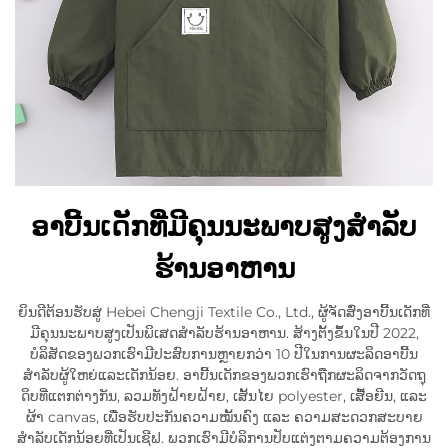
ອາບີ້ນເດັກທີ່ມີຄຸນນະພາບສູງສຳລັບ
ຮ້ານອາຫານ
ຍິນດີຕ້ອນຮັບສູ່ Hebei Chengji Textile Co., Ltd., ຜູ້ຈັດສົ່ງອາບີ້ນເດັກທີ່
ມີຄຸນນະພາບສູງເປັນພິເສດສຳລັບຮ້ານອາຫານ. ສ້າງຕັ້ງຂຶ້ນໃນປີ 2022,
ບໍລິສັດຂອງພວກເຮົາມີປະສົບການຫຼາຍກວ່າ 10 ປີໃນການຜະລິດອາບີ້ນ
ສຳລັບຜູ້ໃຫຍ່ແລະເດັກນ້ອຍ. ອາບີ້ນເດັກຂອງພວກເຮົາຖືກຜະລິດຈາກວັດຖຸ
ດິບທີ່ແຕກຕ່າງກັນ, ລວມທັງຝ້າຍຝ້າຍ, ເສັ້ນໄຍ polyester, ເສື້ອຍີນ, ແລະ
ຜ້າ canvas, ເພື່ອຮັບປະກັນຄວາມໝັ້ນຄົງ ແລະ ຄວາມສະດວກສະບາຍ
ສຳລັບເດັກນ້ອຍທີ່ເປັນເຊີຟ. ພວກເຮົາມີບໍລິການປັບແຕ່ງຕາມຄວາມຕ້ອງການ