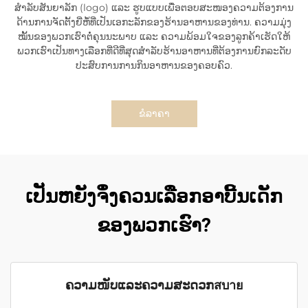
ສຳລັບສັນຍາລັກ (logo) ແລະ ຮູບແບບເພື່ອຕອບສະໜອງຄວາມຕ້ອງການ
ດ້ານການຈັດຕັ້ງຍີ່ຫໍ້ທີ່ເປັນເອກະລັກຂອງຮ້ານອາຫານຂອງທ່ານ. ຄວາມມຸ່ງ
ໝັ້ນຂອງພວກເຮົາຕໍ່ຄຸນນະພາບ ແລະ ຄວາມພ້ອມໃຈຂອງລູກຄ້າເຮັດໃຫ້
ພວກເຮົາເປັນທາງເລືອກທີ່ດີທີ່ສຸດສຳລັບຮ້ານອາຫານທີ່ຕ້ອງການຍົກລະດັບ
ປະສົບການການກິນອາຫານຂອງຄອບຄົວ.
ຂໍລາຄາ
ເປັນຫຍັງຈຶ່ງຄວນເລືອກອາບີ້ນເດັກ
ຂອງພວກເຮົາ?
ຄວາມໜັບແລະຄວາມສະດວກสบาย