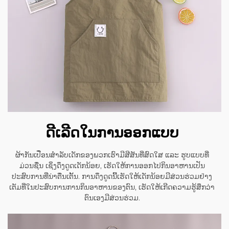
ດີເລີດໃນການອອກແບບ
ຜ້າກັນເປື່ອນສຳລັບເດັກຂອງພວກເຮົາມີສີສັນທີ່ສົດໃສ ແລະ ຮູບແບບທີ່
ມ່ວນຊື່ນ ເຊິ່ງດຶງດູດເດັກນ້ອຍ, ເຮັດໃຫ້ການອອກໄປກິນອາຫານເປັນ
ປະສົບການທີ່ນ່າຕື່ນເຕັ້ນ. ການດຶງດູດນີ້ເຮັດໃຫ້ເດັກນ້ອຍມີສ່ວນຮ່ວມຢ່າງ
ເຕັມທີ່ໃນປະສົບການການກິນອາຫານຂອງຕົນ, ເຮັດໃຫ້ເກີດຄວາມຮູ້ສຶກວ່າ
ຕົນເອງມີສ່ວນຮ່ວມ.