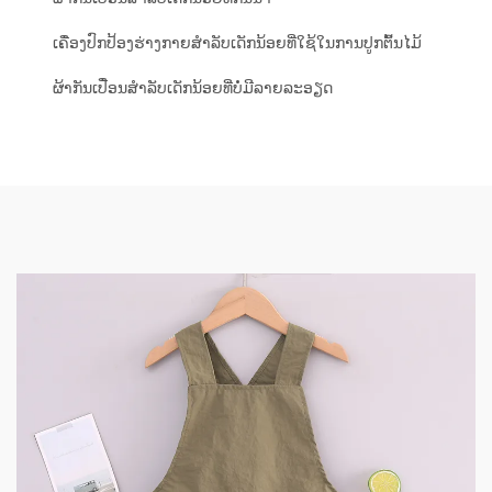
ເຄື່ອງປົກປ້ອງຮ່າງກາຍສຳລັບເດັກນ້ອຍທີ່ໃຊ້ໃນການປູກຕົ້ນໄມ້
ຜ້າກັນເປື່ອນສຳລັບເດັກນ້ອຍທີ່ບໍ່ມີລາຍລະອຽດ