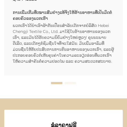
ການເພີ່ມເຕີມທີ່ເໝາະສົມຢ່າງແທ້ຈິງໃຫ້ຮ້ານອາຫານທີ່ເປັນມິດຕໍ່
ຄອບຄົວຂອງພວກເຮົາ
ພວກເຮົາໄດ້ນຳເອົາຜ້າກັນເປື່ອນສຳລັບເດັກຈາກບໍລິສັດ Hebei
Chengji Textile Co., Ltd. ມາໃຊ້ໃນຮ້ານອາຫານຂອງພວກ
ເຮົາ, ແລະມັນໄດ້ຮັບຄວາມນິຍົມຢ່າງໃຫຍ່ຫຼວງ! ຄຸນນະພາບ
ດີເລີດ, ແລະເດັກໆກໍຊົມຊື່ນໃຈທີ່ຈະໃສ່ມັນ. ມັນເພີ່ມອາລົມທີ່
ມ່ວນຊື່ນໃຫ້ກັບປະສົບການການກິນອາຫານຂອງພວກເຮົາ, ແລະຜູ້
ປະກອບຄອບຄົວກໍເຫັນຄຸນຄ່າໃນຄວາມລະອຽດອ່ອນທີ່ພວກເຮົາ
ໃຫ້ຄວາມສຳຄັນຕໍ່ຄວາມປອດໄພ ແລະ ຄວາມສະດວກສະບາຍ.
ຂໍລາຄາຟຣີ