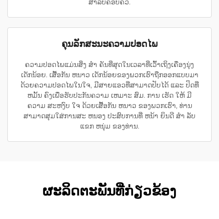
ສຳລັບຄອບຄົວ.
ຄຸນລັກສະນະຄວາມປອດໄພ
ຄວາມປອດໄພແມ່ນສິ່ງ ສໍາ ຄັນທີ່ສຸດໃນເວລາທີ່ເວົ້າເຖິງເຄື່ອງນຸ່ງ
ເດັກນ້ອຍ. ເສື້ອກັນ ຫນາວ ເດັກນ້ອຍຂອງພວກເຮົາຖືກອອກແບບມາ
ດ້ວຍຄວາມປອດໄພໃນໃຈ, ມີສາຍແອວທີ່ສາມາດປັບໄດ້ ແລະ ປິດທີ່
ຫມັ້ນ ຄົງເພື່ອຮັບປະກັນຄວາມ ເຫມາະ ສົມ. ການ ເຮັດ ໃຫ້ ມີ
ຄວາມ ສະຫງົບ ໃຈ ດ້ວຍເສື້ອກັນ ຫນາວ ຂອງພວກເຮົາ, ທ່ານ
ສາມາດສຸມໃສ່ການສະ ຫນອງ ປະສົບການທີ່ ຫນ້າ ຍິນດີ ສໍາ ລັບ
ແຂກ ຫນຸ່ມ ຂອງທ່ານ.
ຜະລິດຕະພັນທີ່ກ່ຽວຂ້ອງ