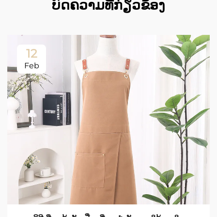
ບົດຄວາມທີ່ກ່ຽວຂ້ອງ
12
Feb