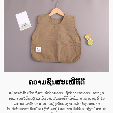
ຄວາມຊົນສະເໜີທີ່ດີ
ແຕ່ລະຜ້າກັນເປື້ອນຖືກຜະລິດດ້ວຍຄວາມຖືກຕ້ອງແລະຄວາມລະອຽດ
ອ່ອນ, ເພື່ອໃຫ້ບໍ່ພຽງແຕ່ມີຮູບລັກສະໝື່ນທີ່ດີເທົ່ານັ້ນ, ແຕ່ຍັງຢືນຢູ່ໄດ້ໃນ
ໄລຍະເວລາດົນນານ. ຄວາມມຸ່ງໝັ້ນຂອງພວກເຮົາຕໍ່ຄຸນນະພາບ
ຮັບປະກັນວ່າຜ້າກັນເປື້ອນເຫຼົ່ານີ້ຈະຢູ່ໃນສະພາບທີ່ດີເລີດ, ເຖິງແມ່ນຈະໄດ້