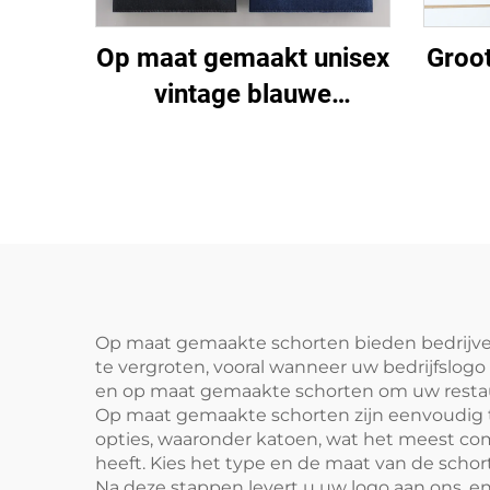
Op maat gemaakt unisex
Groo
vintage blauwe
spijkerbroek voor
ke
restaurants, koffiebars,
baristas en barmannen,
katoe
spijkerstof schort
ade
vers
voe
Op maat gemaakte schorten bieden bedrijven
te vergroten, vooral wanneer uw bedrijfslogo 
en op maat gemaakte schorten om uw restaur
Op maat gemaakte schorten zijn eenvoudig te
opties, waaronder katoen, wat het meest comf
heeft. Kies het type en de maat van de schort
Na deze stappen levert u uw logo aan ons, en 