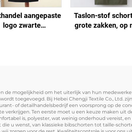
thandel aangepaste
Taslon-stof schor
logo zwarte
grote zakken, op
ukenonderlegger
gemaakte borduurl
schorten -
en beschilderinge
n/polyester katoen,
maat gemaakt v
mend en koelend,
volwassenen m
telbaar met zakken,
afneembare hand
voor café, BBQ,
dselverzorging en
 de mogelijkheid om het uiterlijk van hun medewerker
wordt toegevoegd. Bij Hebei Chengji Textile Co., Ltd. zi
schoonmaken
ant- of detailhandelsbedrijf een voorsprong op de conc
 verkrijgen. Ten eerste moet u een keuze maken uit de 
ortabel is, polyester, wat weinig onderhoud vereist, en 
 die u wenst, van klassieke bibschorten tot taille-schort
wij zorgen voor de rest. Kwaliteitscontrole is voor ons ui