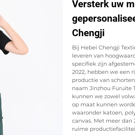
Versterk uw m
gepersonalise
Chengji
Bij Hebei Chengji Textie
leveren van hoogwaard
specifiek zijn afgestem
2022, hebben we een ri
productie van schorten
naam Jinzhou Furuite T
kunnen we zowel volwas
op maat kunnen worden
waaronder katoen, polye
canvas. Met meer dan
ruime productiefacilit