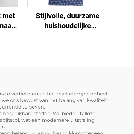
t met
Stijlvolle, duurzame
 maat
huishoudelijke
ogo's
keukenreinigingsstof,
n, op
wasbaar, stijlvolle
oor
mouwloze gewassen
et
denim schort
doek
s te verbeteren en het marketingpotentieel
jn we ons bewust van het belang van kwaliteit
urrentie te geven.
beschikbare stoffen. Wij bieden talloze
spijtstof, wat een modernere uitstraling
en.
terst belangrijk, en wij beschikken over een