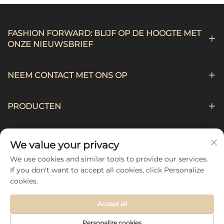
FASHION FORWARD: BLIJF OP DE HOOGTE MET
ONZE NIEUWSBRIEF
NEEM CONTACT MET ONS OP
PRODUCTEN
NAVIGATIE
We value your privacy
We use cookies and similar tools to provide our services.
VOLG ONS
If you don't want to accept all cookies, click Personalize
cookies.
Accept all
Copyright © 2026 by Hebei Chengji Textile Co., Ltd -
Personalize cookies