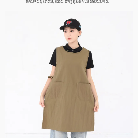
ທ່ານຈະຢູ່ໄດ້ດົນ, ແລະ ສ້າງຄຸນຄ່າໃນໄລຍະຍາວ.