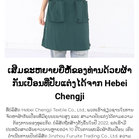
ເສີມຂະຫຍາຍຍີ່ຫໍ້ຂອງທ່ານດ້ວຍຜ້າ
ກັນເປື່ອນທີ່ປັບແຕ່ງໄດ້ຈາກ Hebei
Chengji
ທີ່ບໍລິສັດ Hebei Chengji Textile Co., Ltd., ພວກເຮົາຊ່ຽວຊານໃນການ
ຈັດຫາຜ້າກັນເປື່ອນທີ່ມີຄຸນນະພາບສູງ ແລະ ສາມາດປັບແຕ່ງໄດ້ຕາມຄວາມ
ຕ້ອງການຂອງທຸລະກິດ. ບໍລິສັດຖືກສ້າງຕັ້ງຂຶ້ນໃນປີ 2022, ແຕ່ເຮົາມີ
ປະຫວັດສາດອັນຍາວນານຫຼາຍກວ່າ 10 ປີໃນການຜະລິດຜ້າກັນເປື່ອນ, ເຄີຍ
ດຳເນີນການເປັນບໍລິສັດ Jinzhou Furuite Trading Co., Ltd. ຄວາມ