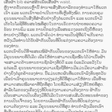
ເສື້ອຜ້າ bib ຄລາສສິກເພື່ອເສື້ອຜ້າ waist.
ຫຼັງຈາກຂັ້ນຕອນເຫຼົ່ານີ້ ທ່ານຈະສົ່ງສັນຍາລັກຂອງທ່ານມາໃຫ້ພວກ
ເຮົາ ແລະ ພວກເຮົາຈະດຳເນີນການທີ່ເຫຼືອທັງໝົດ. ການຄວບຄຸມ
ຄຸນນະພາບເປັນສິ່ງທີ່ສຳຄັນຢ່າງຍິ່ງຕໍ່ພວກເຮົາ ແລະ ພວກເຮົາມີ
ເຕັກໂນໂລຊີທີ່ທັນສະໄໝທີ່ສຸດໃນການເຮັດການຖ່າຍທອດຄວາມ
ຮ້ອນ ການພິມ ແລະ ການປັກແຕ່ງເພື່ອສະແດງອອກເຖິງຍີ່ຫໍ້ຂອງ
ທ່ານຢ່າງດີທີ່ສຸດ. ພວກເຮົາຄິດວ່າ ທ່ານຈະເປັນຜູ້ທີ່ພໍໃຈເກີນຄາດ
ຫວັງເມື່ອທ່ານໄດ້ຮັບຜ້າກັນເປື່ອນທີ່ປັບແຕ່ງຕາມຄວາມຕ້ອງການ
ຂອງທ່ານ.
ພວກເຮົາຍິນດີທີ່ຈະສະເໜີຜ້າກັນເປື່ອນຂອງພວກເຮົາໃຫ້ທ່ານ. ມັນ
ມີຄຸນນະພາບທີ່ດີເລີດ ເພື່ອໃຫ້ທ່ານສາມາດເຊື່ອໝັ້ນໄດ້ວ່າເນື້ອຜ້າ
ຈະສາມາດຕ້ານທານການຊັກລ້າງທີ່ບໍ່ດີ ແລະ ບໍ່ລະມັດລະວັງໃນ
ແຕ່ລະມື້. ຄຸນນະພາບຂອງຄວາມເຊື່ອຖືທີ່ທ່ານມີແມ່ນມີຄວາມສຳຄັນ
ຢ່າງຍິ່ງຕໍ່ລູກຄ້າຂອງທ່ານ. ນີ້ແມ່ນເຫດຜົນທີ່ພວກເຮົາລົງທຶນທຸກວັນ
ເພື່ອນຳເອົາຄຸນນະພາບການປຸງແຕ່ງທີ່ດີທີ່ສຸດມາໃຫ້ທ່ານ ເພື່ອທີ່ຈະ
ສາມາດສະເໜີລາຄາທີ່ຖືກທີ່ສຸດ ໂດຍທີ່ມີຄວາມສ່ຽງທີ່ໃຫຍ່ທີ່ສຸດ.
ສຳລັບໂລກຂອງເຄື່ອງນຸ່ງທີ່ປັບແຕ່ງຕາມຄວາມຕ້ອງການ ຜ້າກັນ
ເປື່ອນສາມາດເປັນເຄື່ອງມືທີ່ດີເລີດໃນການສ่งເສີມວັດທະນະທຳຂອງ
ການເປັນເຈົ້າຂອງ. ໂດຍການເລືອກຜ້າກັນເປື່ອນທີ່ປັບແຕ່ງຕາມ
ຄວາມຕ້ອງການ ແລະ ມີຄຸນນະພາບດີທີ່ສຸດ ທ່ານກຳລັງເລືອກເອົາ
ສິ່ງທີ່ແຕກຕ່າງຢ່າງແທ້ຈິງ ຮ່ວມກັບຄວາມເປັນປະຈຳ ຄວາມມີ