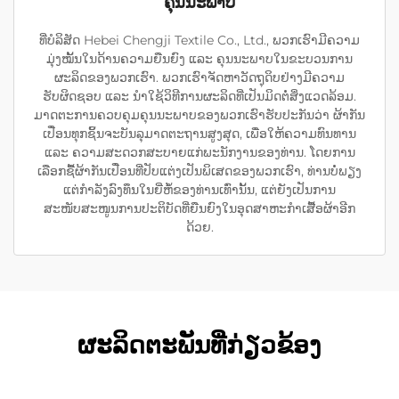
ຄຸນນະພາບ
ທີ່ບໍລິສັດ Hebei Chengji Textile Co., Ltd., ພວກເຮົາມີຄວາມ
ມຸ່ງໝັ້ນໃນດ້ານຄວາມຍືນຍົງ ແລະ ຄຸນນະພາບໃນຂະບວນການ
ຜະລິດຂອງພວກເຮົາ. ພວກເຮົາຈັດຫາວັດຖຸດິບຢ່າງມີຄວາມ
ຮັບຜິດຊອບ ແລະ ນຳໃຊ້ວິທີການຜະລິດທີ່ເປັນມິດຕໍ່ສິ່ງແວດລ້ອມ.
ມາດຕະການຄວບຄຸມຄຸນນະພາບຂອງພວກເຮົາຮັບປະກັນວ່າ ຜ້າກັນ
ເປື່ອນທຸກຊິ້ນຈະບັນລຸມາດຕະຖານສູງສຸດ, ເພື່ອໃຫ້ຄວາມທົນທານ
ແລະ ຄວາມສະດວກສະບາຍແກ່ພະນັກງານຂອງທ່ານ. ໂດຍການ
ເລືອກຊື້ຜ້າກັນເປື່ອນທີ່ປັບແຕ່ງເປັນພິເສດຂອງພວກເຮົາ, ທ່ານບໍ່ພຽງ
ແຕ່ກຳລັງລົງທຶນໃນຍີ່ຫໍ້ຂອງທ່ານເທົ່ານັ້ນ, ແຕ່ຍັງເປັນການ
ສະໜັບສະໜູນການປະຕິບັດທີ່ຍືນຍົງໃນອຸດສາຫະກຳເສື້ອຜ້າອີກ
ດ້ວຍ.
ຜະລິດຕະພັນທີ່ກ່ຽວຂ້ອງ