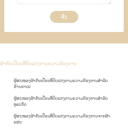
ສົ່ງ
ຜ້າກັນເປື່ອນທີ່ປັບແຕ່ງຕາມຄວາມຕ້ອງການ
ຜູ້ສະໜອງຜ້າກັນເປື່ອນທີ່ປັບແຕ່ງຕາມຄວາມຕ້ອງການສຳລັບ
ຮ້ານກາເຟ
ຜູ້ສະໜອງຜ້າກັນເປື່ອນທີ່ປັບແຕ່ງຕາມຄວາມຕ້ອງການສຳລັບ
ທຸລະກິດ
ຜູ້ສະໜອງຜ້າກັນເປື່ອນທີ່ປັບແຕ່ງຕາມຄວາມຕ້ອງການຈາກຜ້າ
ແຜ່ນ