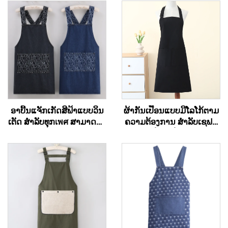
ອາບີ້ນແຈັກເກັດສີຟ້າແບບວິນ
ຜ້າກັນເປື້ອນແບບມີໂລໂກ້ຕາມ
ເຕັດ ສຳລັບທຸກเพศ ສາມາດປັບ
ຄວາມຕ້ອງການ ສຳລັບເຊຟສີ
ແຕ່ງໄດ້ຕາມຄວາມຕ້ອງການ
ດຳ - ຜ້າຝ້າຍ/ຝ້າຍໂພລີເອັດ
ສຳລັບຮ້ານເຂົ້າຫຼື ຮ້ານກາເຟ
ເທີລິກ, ລະບາຍອາກາດໄດ້ດີ
ຜູ້ຊົງເຮັດເຄື່ອງດື່ມ ແລະ ຜູ້
ເຢັນ ປັບໄດ້ ມີຖົງ, ສຳລັບຮ້ານ
ປະກອບເຄື່ອງດື່ມ
ກາເຟ, ບີບີຄິວ, ການບໍລິການ
ອາຫານ ແລະ ການເຮັດຄວາມ
ສະອາດ