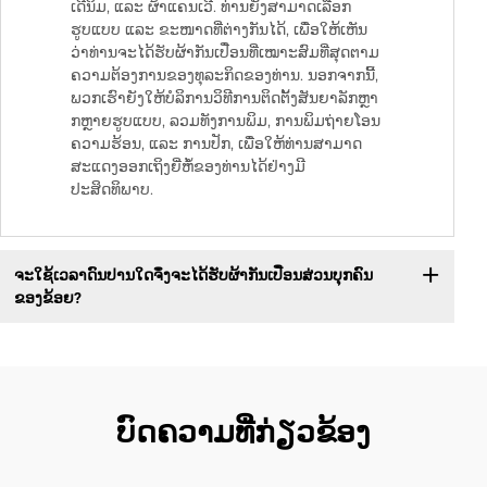
ເດີນິມ, ແລະ ຜ້າແຄນເວີ. ທ່ານຍັງສາມາດເລືອກ
ຮູບແບບ ແລະ ຂະໜາດທີ່ຕ່າງກັນໄດ້, ເພື່ອໃຫ້ເຫັນ
ວ່າທ່ານຈະໄດ້ຮັບຜ້າກັນເປື່ອນທີ່ເໝາະສົມທີ່ສຸດຕາມ
ຄວາມຕ້ອງການຂອງທຸລະກິດຂອງທ່ານ. ນອກຈາກນີ້,
ພວກເຮົາຍັງໃຫ້ບໍລິການວິທີການຕິດຕັ້ງສັນຍາລັກຫຼາ
ກຫຼາຍຮູບແບບ, ລວມທັງການພິມ, ການພິມຖ່າຍໂອນ
ຄວາມຮ້ອນ, ແລະ ການປັກ, ເພື່ອໃຫ້ທ່ານສາມາດ
ສະແດງອອກເຖິງຍີ່ຫໍ້ຂອງທ່ານໄດ້ຢ່າງມີ
ປະສິດທິພາບ.
ຈະໃຊ້ເວລາດົນປານໃດຈຶ່ງຈະໄດ້ຮັບຜ້າກັນເປື່ອນສ່ວນບຸກຄົນ
ຂອງຂ້ອຍ?
ບົດຄວາມທີ່ກ່ຽວຂ້ອງ