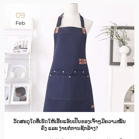
09
Feb
ວັດສະດຸໃດທີ່ເຮັດໃຫ້ເອີ້ຍແອັບເປີ້ນຂອງເຈົ້າໆມີຄວາມໝັ້ນ
ຄົງ ແລະ ງ່າຍຕໍ່ການຊັກລ້າງ?