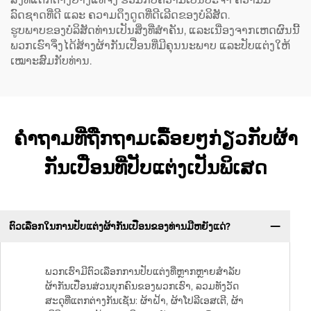
ລົດຊາດທີ່ດີ ແລະ ຄວາມດຶງດູດທີ່ດີເລີດຂອງບໍລິສັດ.
ຮູບພາບຂອງບໍລິສັດທ່ານເປັນສິ່ງທີ່ສຳຄັນ, ແລະເນື່ອງຈາກເຫດຜົນນີ້
ພວກເຮົາຈຶ່ງໄດ້ສ້າງຜ້າກັນເປື່ອນທີ່ມີຄຸນນະພາບ ແລະປັບແຕ່ງໃຫ້
ເໝາະສົມກັບທ່ານ.
ຄຳຖາມທີ່ຖືກຖາມເລື້ອຍໆກ່ຽວກັບຜ້າ
ກັນເປື່ອນທີ່ປັບແຕ່ງເປັນພິເສດ
ຕົວເລືອກໃນການປັບແຕ່ງຜ້າກັນເປື່ອນຂອງທ່ານມີຫຍັງແດ່?
ພວກເຮົາມີຕົວເລືອກການປັບແຕ່ງທີ່ຫຼາກຫຼາຍສຳລັບ
ຜ້າກັນເປື່ອນສ່ວນບຸກຄົນຂອງພວກເຮົາ, ລວມທັງວັດ
ສະດຸທີ່ແຕກຕ່າງກັນເຊັ່ນ: ຜ້າຝ້າ, ຜ້າໂປລີເອສເຕີ, ຜ້າ