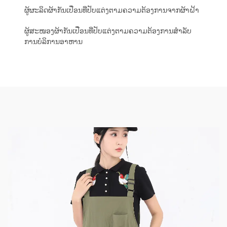
ຜູ້ຜະລິດຜ້າກັນເປື່ອນທີ່ປັບແຕ່ງຕາມຄວາມຕ້ອງການຈາກຜ້າຝ້າ
ຜູ້ສະໜອງຜ້າກັນເປື່ອນທີ່ປັບແຕ່ງຕາມຄວາມຕ້ອງການສຳລັບ
ການບໍລິການອາຫານ