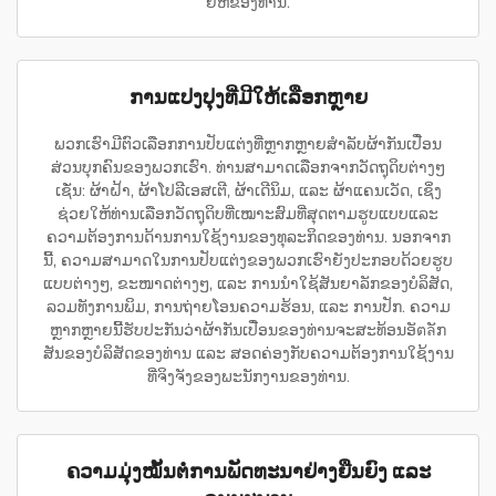
ຍີ່ຫໍ້ຂອງທ່ານ.
ການແປງປຸງທີ່ມີໃຫ້ເລືອກຫຼາຍ
ພວກເຮົາມີຕົວເລືອກການປັບແຕ່ງທີ່ຫຼາກຫຼາຍສຳລັບຜ້າກັນເປື່ອນ
ສ່ວນບຸກຄົນຂອງພວກເຮົາ. ທ່ານສາມາດເລືອກຈາກວັດຖຸດິບຕ່າງໆ
ເຊັ່ນ: ຜ້າຝ້າ, ຜ້າໂປລີເອສເຕີ, ຜ້າເດີນິມ, ແລະ ຜ້າແຄນເວັດ, ເຊິ່ງ
ຊ່ວຍໃຫ້ທ່ານເລືອກວັດຖຸດິບທີ່ເໝາະສົມທີ່ສຸດຕາມຮູບແບບແລະ
ຄວາມຕ້ອງການດ້ານການໃຊ້ງານຂອງທຸລະກິດຂອງທ່ານ. ນອກຈາກ
ນີ້, ຄວາມສາມາດໃນການປັບແຕ່ງຂອງພວກເຮົາຍັງປະກອບດ້ວຍຮູບ
ແບບຕ່າງໆ, ຂະໜາດຕ່າງໆ, ແລະ ການນຳໃຊ້ສັນຍາລັກຂອງບໍລິສັດ,
ລວມທັງການພິມ, ການຖ່າຍໂອນຄວາມຮ້ອນ, ແລະ ການປັກ. ຄວາມ
ຫຼາກຫຼາຍນີ້ຮັບປະກັນວ່າຜ້າກັນເປື່ອນຂອງທ່ານຈະສະທ້ອນອັตลັກ
ສັນຂອງບໍລິສັດຂອງທ່ານ ແລະ ສອດຄ່ອງກັບຄວາມຕ້ອງການໃຊ້ງານ
ທີ່ຈິງຈັງຂອງພະນັກງານຂອງທ່ານ.
ຄວາມມຸ່ງໝັ້ນຕໍ່ການພັດທະນາຢ່າງຍືນຍົງ ແລະ