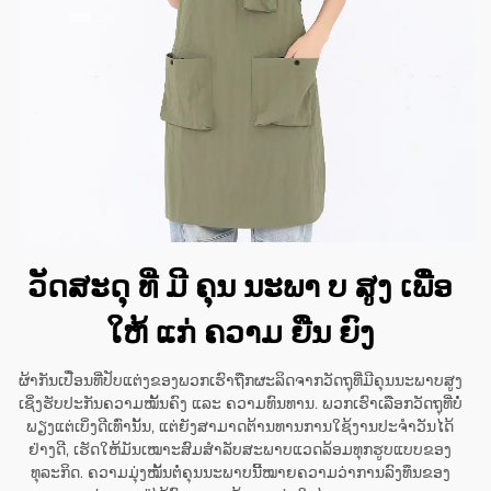
ວັດສະດຸ ທີ່ ມີ ຄຸນ ນະພາ ບ ສູງ ເພື່ອ
ໃຫ້ ແກ່ ຄວາມ ຍືນ ຍົງ
ຜ້າກັນເປື່ອນທີ່ປັບແຕ່ງຂອງພວກເຮົາຖືກຜະລິດຈາກວັດຖຸທີ່ມີຄຸນນະພາບສູງ
ເຊິ່ງຮັບປະກັນຄວາມໝັ້ນຄົງ ແລະ ຄວາມທົນທານ. ພວກເຮົາເລືອກວັດຖຸທີ່ບໍ່
ພຽງແຕ່ເບິ່ງດີເທົ່ານັ້ນ, ແຕ່ຍັງສາມາດຕ້ານທານການໃຊ້ງານປະຈຳວັນໄດ້
ຢ່າງດີ, ເຮັດໃຫ້ມັນເໝາະສົມສຳລັບສະພາບແວດລ້ອມທຸກຮູບແບບຂອງ
ທຸລະກິດ. ຄວາມມຸ່ງໝັ້ນຕໍ່ຄຸນນະພາບນີ້ໝາຍຄວາມວ່າການລົງທຶນຂອງ