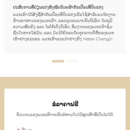
ປະສົບການທີ່ປ່ຽນແປງທັງໝົດດ້ວຍຜ້າກັນເປື່ອນທີ່ປັບແຕ່ງ
ພວກເຮົາໄດ້ສັ່ງຊື້ຜ້າກັນເປື່ອນທີ່ປັບແຕ່ງເພື່ອໃຊ້ສຳລັບພະນັກງານ
ຮ້ານອາຫານຂອງພວກເຮົາ, ແລະຄຸນນະພາບນັ້ນດີເລີດ! ວັດຖຸມີ
ຄວາມໝັ້ນຄົງ ແລະ ໂລໂກ້ເບິ່ງດີເລີດ. ທີມງານຂອງພວກເຮົາຊົມ
ຊື່ນໃນການໃສ່ມັນ, ແລະ ມັນໄດ້ຍົກລະດັບຮູບພາບຍີ່ຫໍ້ຂອງພວກ
ເຮົາຢ່າງແນ່ນອນ. ພວກເຮົາແນະນຳຢ່າງຍິ່ງ Hebei Chengji!
ຂໍລາຄາຟຣີ
ຕົວแทนຂອງພວກເຮົາຈະຕິດຕໍ່ທ່ານໃນໄວ້ສຸດເທົ່າທີ່ເປັນໄປໄດ້.