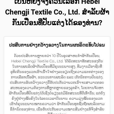
ເປັນຫຍັງຈຶ່ງຄວນເລືອກ Hebei
Chengji Textile Co., Ltd. ສຳລັບຜ້າ
ກັນເປື່ອນທີ່ປັບແຕ່ງໄດ້ຂອງທ່ານ?
ປະສົບການຢ່າງກວ້າງຂວາງໃນການຜະລິດແອັບໂປຣນ
ດ້ວຍປະສົບການຫຼາຍກວ່າ 10 ປີໃນອຸດສາຫະກຳຜ້າກັນເປື່ອນ,
Hebei Chengji Textile Co., Ltd. ໄດ້ພັດທະນາທັກສະຂອງຕົນ
ໃນການຜະລິດຜ້າກັນເປື່ອນທີ່ມີຄຸນນະພາບສູງ. ທີມງານມືອາຊີບທີ່
ອຸທິດຕົນຂອງພວກເຮົາເຂົ້າໃຈຢ່າງລະອຽດເຖິງຄວາມແຕກຕ່າງຂອງ
ການເລືອກເນື້ອຜ້າ, ຂະບວນການຜະລິດ ແລະ ເຕັກນິກການປັບແຕ່ງ.
ປະສົບການອັນກວ້າງຂວາງນີ້ຮັບປະກັນວ່າພວກເຮົາຈະສາມາດຕອບ
ສະຫນອງຄວາມຕ້ອງການທີ່ຫຼາກຫຼາຍຂອງລູກຄ້າ, ໂດຍການຈັດຫາ
ຜ້າກັນເປື່ອນທີ່ປັບແຕ່ງໄດ້ເຊິ່ງບໍ່ພຽງແຕ່ມີລັກສະນະທີ່ດີເທົ່ານັ້ນ, ແຕ່ຍັງ
ຄົງຢູ່ຢ່າງໝັ້ນຄົງໃນໄລຍະເວລາດົນນານ. ຄວາມມຸ່ງໝັ້ນຂອງພວກ
ເຮົາຕໍ່ຄຸນນະພາບໝາຍຄວາມວ່າ ຜ້າກັນເປື່ອນທຸກຊິ້ນຖືກຜະລິດຕາມ
ຂໍ້ກຳນົດຂອງທ່ານ, ເພື່ອຮັບປະກັນຄວາມເໝາະສົມຢ່າງແທ້ຈິງສຳລັບ