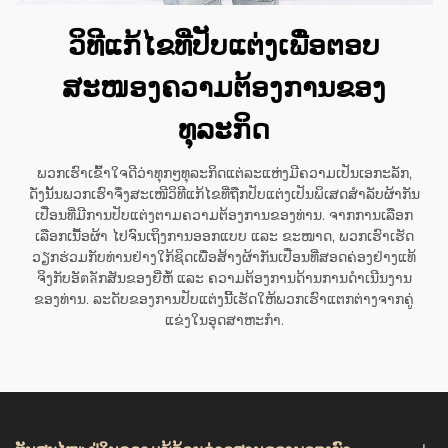
ວິທີແກ້ໄຂທີ່ປັບແຕ່ງເພື່ອຕອບ
ສະໜອງຄວາມຕ້ອງການຂອງ
ທຸລະກິດ
ພວກເຮົາເຂົ້າໃຈດີວ່າທຸກໆທຸລະກິດແຕ່ລະແຫ່ງມີຄວາມເປັນເອກະລັກ,
ດັ່ງນັ້ນພວກເຮົາຈຶ່ງສະເໜີວິທີແກ້ໄຂທີ່ຖືກປັບແຕ່ງເປັນພິເສດສຳລັບຜ້າກັນ
ເປື່ອນທີ່ມີການປັບແຕ່ງຕາມຄວາມຕ້ອງການຂອງທ່ານ. ຈາກການເລືອກ
ເລືອກເນື້ອຜ້າ ໄປຈົນເຖິງການອອກແບບ ແລະ ຂະໜາດ, ພວກເຮົາເຮັດ
ວຽກຮ່ວມກັບທ່ານຢ່າງໃກ້ຊິດເພື່ອສ້າງຜ້າກັນເປື່ອນທີ່ສອດຄ່ອງຢ່າງແທ້
ຈິງກັບອັตลັກສັນຂອງຍີ່ຫໍ້ ແລະ ຄວາມຕ້ອງການດ້ານການດຳເນີນງານ
ຂອງທ່ານ. ລະດັບຂອງການປັບແຕ່ງນີ້ເຮັດໃຫ້ພວກເຮົາແຕກຕ່າງຈາກຄູ່
ແຂ່ງໃນອຸດສາຫະກຳ.