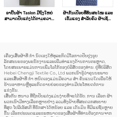
ອາບີ້ນຜ້າ Taslon ມີຖົງໃຫຍ່
ຜ້າກັນເປື່ອຍທີ່ທັນສະໄໝ ແລະ
ສາມາດປັບແຕ່ງໄດ້ຕາມຄວາມ
ເຂັ້ມແຂງ ສຳລັບຄົວ ຜ້າເຊັດ
ຕ້ອງການ ດ້ວຍການປັກຮູບ
ຄົວທີ່ລ້າງໄດ້ ມີຮູບແບບທີ່
ສັນຍາລັກ ຫຼື ຈິດຕະລາກອນ
ທັນສະໄໝ ຜ້າກັນເປື່ອຍຈາກ
ສຳລັບຜູ້ໃຫຍ່ ມີແຜ່ນເຊັດມືທີ່
ຜ້າເດີນິມທີ່ຖືກຟອກແລ້ວ ໂດຍ
ຖອດອອກໄດ້
ບໍ່ມີແຂວນ
ເຄື່ອງເສື້ອຜ້າທີ່ ກໍາ ນົດເອງໃຫ້ທຸລະກິດມີໂອກາດປັບປຸງຮູບ
ລັກສະນະຂອງພະນັກງານແລະເພີ່ມທ່າແຮງດ້ານການຕະຫຼາດ,
ໂດຍສະເພາະແມ່ນການເພີ່ມໂລໂກ້ຂອງບໍລິສັດຂອງທ່ານ. ຢູ່ທີ່ບໍລິສັດ
Hebei Chengji Textile Co., Ltd ພວກເຮົາຮູ້ວ່າຄຸນນະພາບ
ແລະເສື້ອຜ້າທີ່ ກໍາ ຫນົດເອງແມ່ນມີຄວາມ ສໍາ ຄັນແນວໃດເພື່ອໃຫ້
ຮ້ານອາຫານຫຼືທຸລະກິດຂາຍຍ່ອຍຂອງທ່ານມີປະໂຫຍດຕໍ່ການ
ແຂ່ງຂັນ.
ເສື້ອກັນ ຫນາວ ທີ່ຖືກປັບແຕ່ງແມ່ນງ່າຍທີ່ຈະໄດ້ຮັບ. ການ ເລືອກ ຜ້າ
ພວກເຮົາມີທາງເລືອກຫຼາຍຢ່າງ ລວມທັງຝ້າຍທີ່ສະດວກສະບາຍ
ທີ່ສຸດ ໂປລີເອັສເຕີ ທີ່ຮັກສາໄດ້ຫນ້ອຍ ແລະ ເດັນມິນ ທີ່ມີແຟຊັ່ນຫຼາຍ
ຂຶ້ນ ເລືອກປະເພດແລະຂະຫນາດຂອງເສື້ອຜ້າທີ່ທ່ານຕ້ອງການຈາກ