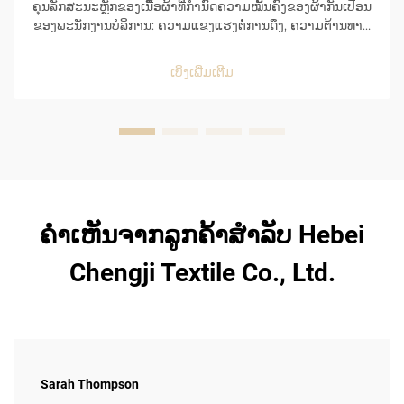
ຄຸນລັກສະນະຫຼັກຂອງເນື້ອຜ້າທີ່ກຳນົດຄວາມໝັ້ນຄົງຂອງຜ້າກັນເປື່ອນ
ຂອງພະນັກງານບໍລິການ: ຄວາມແຂງແຮງຕໍ່ການດຶງ, ຄວາມຕ້ານທານ
ຕໍ່ການຖູກຂັດ, ແລະ ພື້ນທີ່ທີ່ມີການຈະລາຈອນສູງໃນຮ້ານອາຫານ. ຜ້າ
ກັນເປື່ອນຂອງພະນັກງານບໍລິການໄດ້ຮັບຄວາມເສຍຫາຍຢ່າງຮຸນແຮງ
ເບິ່ງເພີ່ມເຕີມ
ແລະ ຕໍ່ເນື່ອງທຸກວັນ, ດັ່ງນັ້ນຈຶ່ງຕ້ອງການຄວາມໝັ້ນຄົງຢ່າງຮຸນແຮງ
ແລະ ...
ຄຳເຫັນຈາກລູກຄ້າສຳລັບ Hebei
Chengji Textile Co., Ltd.
Sarah Thompson