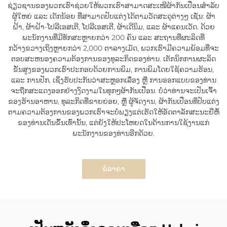
ຊ່ຽວຊານຂອງພວກເຮົາຊ່ວຍໃຫ້ພວກເຮົາສາມາດສະເໜີຜ້າກັນເປື່ອນສຳລັບ
ຜູ້ໃຫຍ່ ແລະ ເດັກນ້ອຍ ທີ່ສາມາດປັບແຕ່ງໄດ້ຕາມວັດສະດຸຕ່າງໆ ເຊັ່ນ: ຜ້າ
ຝ້າ, ຜ້າຝ້າ-ໂປລີເອສເຕີ, ໂປລີເອສເຕີ, ຜ້າເດີນິມ, ແລະ ຜ້າແຄນເວັດ. ດ້ວຍ
ພະນັກງານທີ່ມີທັກສະຫຼາຍກວ່າ 200 ຄົນ ແລະ ສະຖານທີ່ຜະລິດທີ່
ກວ້າງຂວາງເຖິງຫຼາຍກວ່າ 2,000 ຕາລາງເມັດ, ພວກເຮົາມີຄວາມພ້ອມທີ່ຈະ
ຕອບສະຫນອງຄວາມຕ້ອງການຂອງທຸລະກິດຂອງທ່ານ. ເຕັກນິກການຜະລິດ
ຂັ້ນສູງຂອງພວກເຮົາປະກອບດ້ວຍການພິມ, ການພິມໂດຍໃຊ້ຄວາມຮ້ອນ,
ແລະ ການປັກ, ເຊິ່ງຮັບປະກັນວ່າສະຫຼອກເລື່ອງ ຫຼື ການອອກແບບຂອງທ່ານ
ຈະຖືກສະແດງອອກຢ່າງງົດງາມໃນທຸກໆຜ້າກັນເປື່ອນ. ບໍ່ວ່າທ່ານຈະເປັນເຈົ້າ
ຂອງຮ້ານອາຫານ, ທຸລະກິດທີ່ຂາຍຍ່ອຍ, ຫຼື ຜູ້ຈັດງານ, ຜ້າກັນເປື່ອນທີ່ປັບແຕ່ງ
ຕາມຄວາມຕ້ອງການຂອງພວກເຮົາຈະບໍ່ພຽງແຕ່ເຮັດໃຫ້ອັດຕາລັກສະນະຍີ່ຫໍ້
ຂອງທ່ານເດັ່ນຂຶ້ນເທົ່ານັ້ນ, ແຕ່ຍັງໃຫ້ປະໂຫຍດໃນດ້ານການໃຊ້ງານແກ່
ພະນັກງານຂອງທ່ານອີກດ້ວຍ.
ຂໍລາຄາ