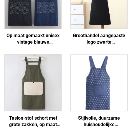
Op maat gemaakt unisex
Groothandel aangepaste
vintage blauwe
logo zwarte
spijkerbroek voor
keukenonderlegger
restaurants, koffiebars,
schorten -
baristas en barmannen,
katoen/polyester katoen,
spijkerstof schort
ademend en koelend,
verstelbaar met zakken,
voor café, BBQ,
voedselverzorging en
schoonmaken
Taslon-stof schort met
Stijlvolle, duurzame
grote zakken, op maat
huishoudelijke
gemaakte borduurlogo's
keukenreinigingsstof,