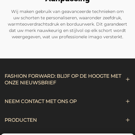
Wij maken gebruik van geavanceerde technieken om
uw schorten te personaliseren, waaronder zeefdruk,
warmteoverdrachtsdruk en borduurwerk. Dit garandeert
dat uw merk nauwkeurig en stijlvol op elk schort wordt
weergegeven, wat uw professionele imago versterkt.
FASHION FORWARD: BLIJF OP DE HOOGTE MET
ONZE NIEUWSBRIEF
NEEM CONTACT MET ONS OP
PRODUCTEN