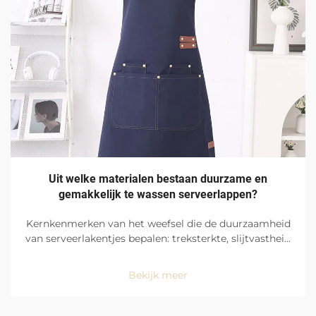
Uit welke materialen bestaan duurzame en
gemakkelijk te wassen serveerlappen?
Kernkenmerken van het weefsel die de duurzaamheid
van serveerlakentjes bepalen: treksterkte, slijtvastheid
en gebruik op drukbezochte locaties in restaurants.
Serveerlakentjes ondergaan extreme en constante
Bekijk meer
dagelijkse belasting en vereisen daarom uiterst
robuuste en ...