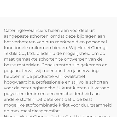
en beschilderingen, op
wasbaar, stijlvolle
maat gemaakt voor
mouwloze gewassen
volwassenen met
denim schort
afneembare handdoek
Cateringleveranciers halen een voordeel uit
aangepaste schorten, omdat deze bijdragen aan
het verbeteren van hun merkbeeld en personeel
functionele uniformen bieden. Wij, Hebei Chengji
Textile Co., Ltd., bieden u de mogelijkheid om op
maat gemaakte schorten te ontwerpen van de
beste materialen. Concurrenten zijn gekomen en
gegaan, terwijl wij meer dan tien jaar ervaring
hebben in de productie van kwalitatief
hoogwaardige, professionele en stijlvolle schorten
voor de cateringbranche. U kunt kiezen uit katoen,
polyester, denim en een verscheidenheid aan
andere stoffen. Dit betekent dat u de best
mogelijke stofcombinatie krijgt voor duurzaamheid
en maximaal draagcomfort.
Hier bij Hebei Chengji Textile Co., Ltd. begrijpen we