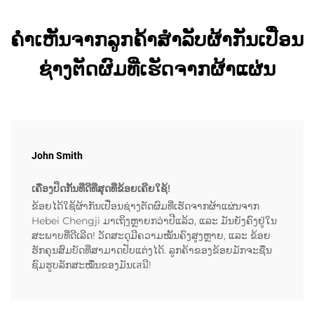
ຄຳເຫັນຈາກລູກຄ້າສຳລັບຜ້າກັນເປື່ອນ
ຊ່າງຕັດຜົມທີ່ເຮັດຈາກຜ້າແຜ່ນ
John Smith
ເຄື່ອງປິດກັ້ນທີ່ດີທີ່ສຸດທີ່ຂ້ອຍເຄີຍໃຊ້!
ຂ້ອຍໄດ້ໃຊ້ຜ້າກັນເປື່ອນຊ່າງຕັດຜົມທີ່ເຮັດຈາກຜ້າແຜ່ນຈາກ
Hebei Chengji ມາເຖິງຫຼາຍກວ່າປີແລ້ວ, ແລະ ມັນຍັງຄົງຢູ່ໃນ
ສະພາບທີ່ດີເລີດ! ວັດສະດຸມີຄວາມໝັ້ນຄົງສູງຫຼາຍ, ແລະ ຂ້ອຍ
ຮັກຄຸນສົມບັດທີ່ສາມາດປັບແຕ່ງໄດ້. ລູກຄ້າຂອງຂ້ອຍມັກຈະຊື່ນ
ຊົມຮູບລັກສະໝື່ນຂອງມັນເสมີ!