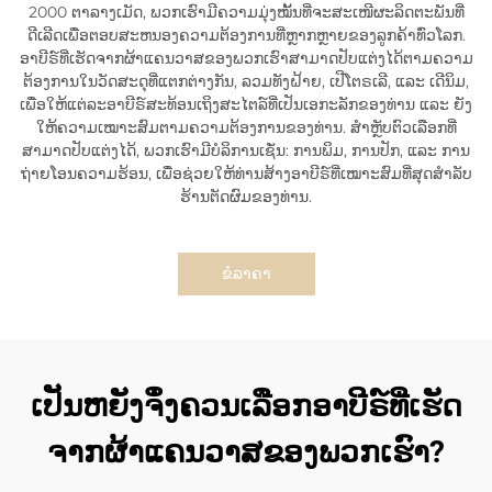
2000 ຕາລາງເມັດ, ພວກເຮົາມີຄວາມມຸ່ງໝັ້ນທີ່ຈະສະເໜີຜະລິດຕະພັນທີ່
ດີເລີດເພື່ອຕອບສະຫນອງຄວາມຕ້ອງການທີ່ຫຼາກຫຼາຍຂອງລູກຄ້າທົ່ວໂລກ.
ອາບີຣ໌ທີ່ເຮັດຈາກຜ້າແຄນວາສຂອງພວກເຮົາສາມາດປັບແຕ່ງໄດ້ຕາມຄວາມ
ຕ້ອງການໃນວັດສະດຸທີ່ແຕກຕ່າງກັນ, ລວມທັງຝ້າຍ, ເປີໂຕຣເລີ, ແລະ ເດີນິມ,
ເພື່ອໃຫ້ແຕ່ລະອາບີຣ໌ສະທ້ອນເຖິງສະໄຕລ໌ທີ່ເປັນເອກະລັກຂອງທ່ານ ແລະ ຍັງ
ໃຫ້ຄວາມເໝາະສົມຕາມຄວາມຕ້ອງການຂອງທ່ານ. ສຳຫຼັບຕົວເລືອກທີ່
ສາມາດປັບແຕ່ງໄດ້, ພວກເຮົາມີບໍລິການເຊັ່ນ: ການພິມ, ການປັກ, ແລະ ການ
ຖ່າຍໂອນຄວາມຮ້ອນ, ເພື່ອຊ່ວຍໃຫ້ທ່ານສ້າງອາບີຣ໌ທີ່ເໝາະສົມທີ່ສຸດສຳລັບ
ຮ້ານຕັດຜົມຂອງທ່ານ.
ຂໍລາຄາ
ເປັນຫຍັງຈຶ່ງຄວນເລືອກອາບີຣ໌ທີ່ເຮັດ
ຈາກຜ້າແຄນວາສຂອງພວກເຮົາ?