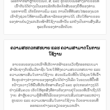
ເລືອກຈາກຜ້າຫຼາຍປະເພດ, ສີ, ແລະ ຮູບແບບເພື່ອສ້າງອາບຣອນທີ່
ເຂົ້າກັນໄດ້ຢ່າງເປັນເອກະລັກກັບອັตลັກສັນຂອງຍີ່ຫໍ້ຂອງທ່ານ.
ນອກຈາກນີ້, ເຕັກນິກການພິມ ແລະ ການປັກທີ່ທັນສະໄໝຂອງພວກ
ເຮົາຍັງຊ່ວຍໃຫ້ທ່ານເພີ່ມສັນຍາລັກຂອງທ່ານໄດ້, ເຮັດໃຫ້ອາບຣອນ
ຂອງທ່ານບໍ່ພຽງແຕ່ເຮັດໜ້າທີ່ໃຊ້ງານເທົ່ານັ້ນ ແຕ່ຍັງເປັນການສົ່ງເສີມ
ທຸລະກິດຂອງທ່ານອີກດ້ວຍ.
ຄວາມສະດວກສະບາຍ ແລະ ຄວາມສາມາດໃນການ
ໃຊ້ງານ
ອາບຣອນຂອງພວກເຮົາທີ່ເຮັດຈາກຜ້າແຄນເວັດຖືກອອກແບບມາ
ສຳລັບຊ່າງຕັດຜົມມືອາຊີບ ໂດຍໃຫ້ທັງຄວາມສະດວກສະບາຍ ແລະ
ຄວາມເໝາະສົມໃນການໃຊ້ງານ. ສ່ວນເຂັມຂັດທີ່ປັບໄດ້ຊ່ວຍໃຫ້ເຂົ້າ
ກັບຮູບຮ່າງຮ່າງກາຍຂອງທຸກໆຄົນໄດ້ຢ່າງດີເລີດ ໃນຂະນະທີ່ປີ້ກທີ່
ກວ້າງຂວາງໃຫ້ພື້ນທີ່ເກັບຮັກສາເຄື່ອງມື ແລະ ອຸປະກອນຕ່າງໆໄດ້
ຢ່າງພໍສົມຄວນ ເຮັດໃຫ້ທຸກສິ່ງທີ່ທ່ານຕ້ອງການຢູ່ໃນເຂດທີ່ເຂົ້າເຖິງໄດ້
ງ່າຍ. ສຳຫຼັບຄວາມຮູ້ສຶກທີ່ດີເລີດຂອງການປະສົມປະສານລະຫວ່າງ
ຮູບແບບ ແລະ ຄວາມເໝາະສົມໃນການໃຊ້ງານ ດ້ວຍອາບຣອນທີ່
ອອກແບບຢ່າງລະອຽດຂອງພວກເຮົາ.