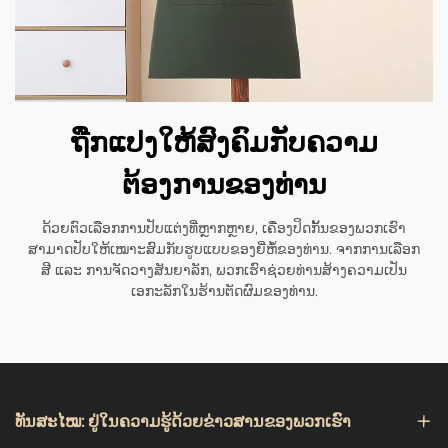
ຖືກແປງໃຫ້ສົງຄົມກັບຄວາມ
ຕ້ອງການຂອງທ່ານ
ດ້ວຍຕົວເລືອກການປັບແຕ່ງທີ່ຫຼາກຫຼາຍ, ເຄື່ອງປິດກັ້ນຂອງພວກເຮົາ
ສາມາດປັບໃຫ້ເໝາະສົມກັບຮູບແບບຂອງຍີ່ຫໍ້ຂອງທ່ານ. ຈາກການເລືອກ
ສີ ແລະ ການຈັດວາງສັນຍາລັກ, ພວກເຮົາຊ່ວຍທ່ານສ້າງຄວາມເປັນ
ເອກະລັກໃນຮ້ານຕັດຜົມຂອງທ່ານ.
ທັນສະໄໝ: ຢູ່ໃນຄວາມຮູ້ດ້ວຍຂ່າວສານຂອງພວກເຮົາ