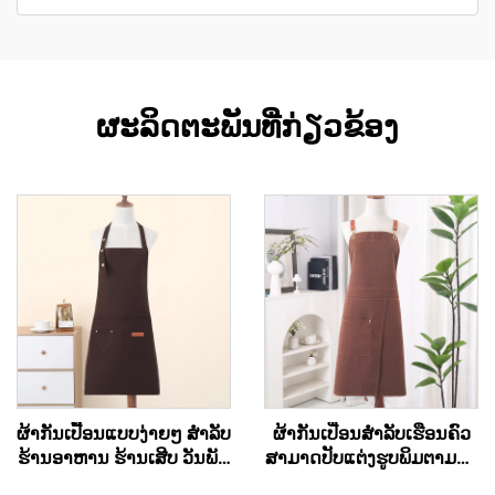
ຜະລິດຕະພັນທີ່ກ່ຽວຂ້ອງ
ຜ້າກັນເປື້ອນແບບງ່າຍໆ ສຳລັບ
ຜ້າກັນເປື່ອນສຳລັບເຮືອນຄົວ
ຮ້ານອາຫານ ຮ້ານເສີບ ວັນພັກ
ສາມາດປັບແຕ່ງຮູບພິມຕາມໃຈ
ຜ້າແຄນວາດ ສຳລັບເຂົ້າຄົວ
ສຳລັບເຊີຟ ແລະ ຜູ້ປຸງແຕ່ງ