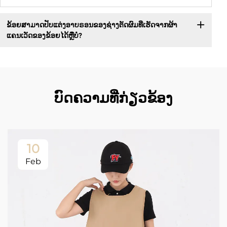
ຂ້ອຍສາມາດປັບແຕ່ງອາບຣອນຂອງຊ່າງຕັດຜົມທີ່ເຮັດຈາກຜ້າ
ແຄນເວັດຂອງຂ້ອຍໄດ້ຫຼືບໍ?
ບົດຄວາມທີ່ກ່ຽວຂ້ອງ
10
Feb