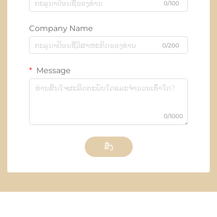
0/100
Company Name
0/200
Message
0/1000
ສົ່ງ