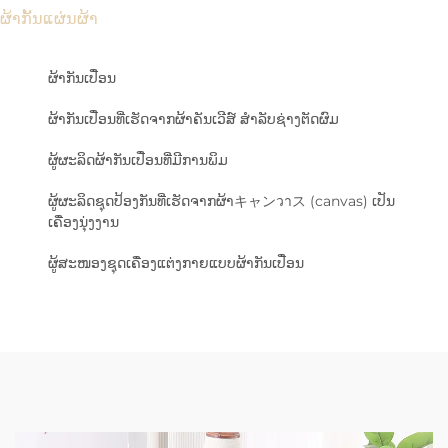
ຜ້າກັ້ນແຜ່ນຜ້າ
ຜ້າກັນເປື່ອນ
ຜ້າກັນເປື່ອນທີ່ເຮັດຈາກຜ້າຄັນເວີສ໌ ສຳລັບຊ່າງຕັດຜົມ
ຜູ້ຜະລິດຜ້າກັນເປື່ອນທີ່ມີການພິມ
ຜູ້ຜະລິດຊຸດປ້ອງກັນທີ່ເຮັດຈາກຜ້າキャンวาス (canvas) ເປັນ
ເຄື່ອງນຸ່ງງານ
ຜູ້ສະໜອງຊຸດເຄື່ອງແຕ່ງກາຍແບບຜ້າກັນເປື່ອນ