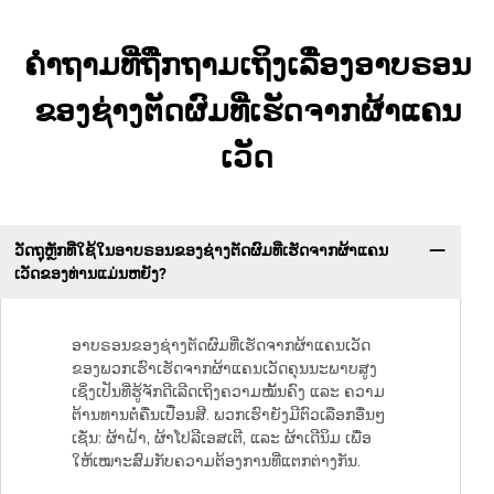
ຄຳຖາມທີ່ຖືກຖາມເຖິງເລື່ອງອາບຣອນ
ຂອງຊ່າງຕັດຜົມທີ່ເຮັດຈາກຜ້າແຄນ
ເວັດ
ວັດຖຸຫຼັກທີ່ໃຊ້ໃນອາບຣອນຂອງຊ່າງຕັດຜົມທີ່ເຮັດຈາກຜ້າແຄນ
ເວັດຂອງທ່ານແມ່ນຫຍັງ?
ອາບຣອນຂອງຊ່າງຕັດຜົມທີ່ເຮັດຈາກຜ້າແຄນເວັດ
ຂອງພວກເຮົາເຮັດຈາກຜ້າແຄນເວັດຄຸນນະພາບສູງ
ເຊິ່ງເປັນທີ່ຮູ້ຈັກດີເລີດເຖິງຄວາມໝັ້ນຄົງ ແລະ ຄວາມ
ຕ້ານທານຕໍ່ຄື່ນເປື່ອນສີ. ພວກເຮົາຍັງມີຕົວເລືອກອື່ນໆ
ເຊັ່ນ: ຜ້າຝ້າ, ຜ້າໂປລີເອສເຕີ, ແລະ ຜ້າເດີນິມ ເພື່ອ
ໃຫ້ເໝາະສົມກັບຄວາມຕ້ອງການທີ່ແຕກຕ່າງກັນ.