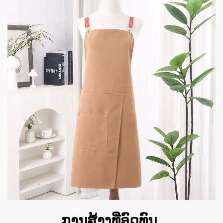
ການສ້າງທີ່ອົດທົນ