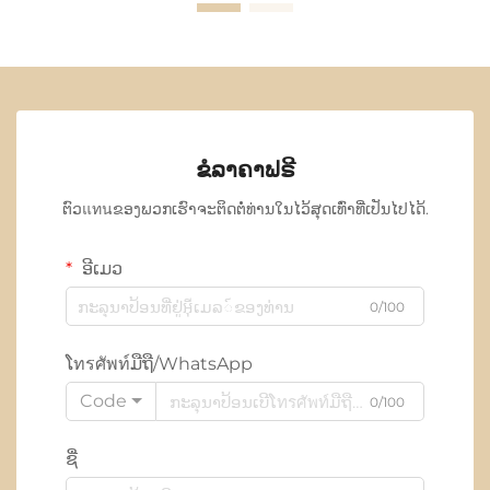
ຂໍລາຄາຟຣີ
ຕົວแทนຂອງພວກເຮົາຈະຕິດຕໍ່ທ່ານໃນໄວ້ສຸດເທົ່າທີ່ເປັນໄປໄດ້.
ອີເມວ
0/100
ໂทรศัพท์ມືຖື/WhatsApp
Code
0/100
ຊື່