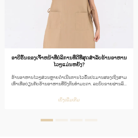
ອາບີຣົ້ນຂອງເຈົ້າຫນ້າທີ່ບໍລິການທີ່ດີທີ່ສຸດສຳລັບຮ້ານອາຫານ
ໄວໆແມ່ນຫຍັງ?
ຮ້ານອາຫານໄວໆສ່ວນຫຼາຍດຳເນີນການໄວຂຶ້ນປະມານສອງເຖິງສາມ
ເທົ່າເທືອບ່ຽນກັບຮ້ານອາຫານທີ່ນັ່ງກິນທຳມະດາ. ລະບົບຂາຍຜ່ານລົດ
(Drive-thru) ຂອງຮ້ານອາຫານໄວໆຈະຮັບຄຳສັ່ງຜ່ານລະບົບຄອມ
ພິວເຕີ, ແລະເລີ່ມຕົ້ນເຖິງສຳເລັດຄຳສັ່ງໃນທຸກໆຊ່ວງເວລາປະມານ
ເບິ່ງເພີ່ມເຕີມ
ຫ້າສິບວິນາທີ. ເນື່ອງຈາກສິ່ງນີ້ ...