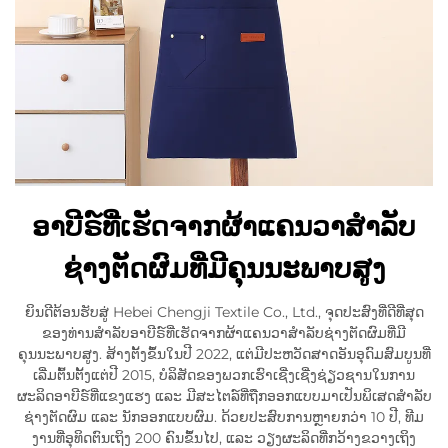
ອາບີຣ໌ທີ່ເຮັດຈາກຜ້າແຄນວາສໍາລັບ
ຊ່າງຕັດຜົມທີ່ມີຄຸນນະພາບສູງ
ຍິນດີຕ້ອນຮັບສູ່ Hebei Chengji Textile Co., Ltd., ຈຸດປະສົງທີ່ດີທີ່ສຸດ
ຂອງທ່ານສຳລັບອາບີຣ໌ທີ່ເຮັດຈາກຜ້າແຄນວາສໍາລັບຊ່າງຕັດຜົມທີ່ມີ
ຄຸນນະພາບສູງ. ສ້າງຕັ້ງຂຶ້ນໃນປີ 2022, ແຕ່ມີປະຫວັດສາດອັນອຸດົມສົມບູນທີ່
ເລີ່ມຕົ້ນຕັ້ງແຕ່ປີ 2015, ບໍລິສັດຂອງພວກເຮົາເຊີ່ງເຊີ່ງຊ່ຽວຊານໃນການ
ຜະລິດອາບີຣ໌ທີ່ແຂງແຮງ ແລະ ມີສະໄຕລ໌ທີ່ຖືກອອກແບບມາເປັນພິເສດສຳລັບ
ຊ່າງຕັດຜົມ ແລະ ນັກອອກແບບຜົມ. ດ້ວຍປະສົບການຫຼາຍກວ່າ 10 ປີ, ທີມ
ງານທີ່ອຸທິດຕົນເຖິງ 200 ຄົນຂຶ້ນໄປ, ແລະ ວຽງຜະລິດທີ່ກວ້າງຂວາງເຖິງ