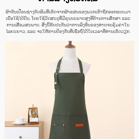
ຜ້າກັນເປື່ອນຊ່າງຕັດຜົມທີ່ເຮັດຈາກຜ້າແຜ່ນຂອງພວກເຮົາຖືກອອກແບບມາ
ເພື່ອໃຊ້ໄດ້ດົນ, ໂດຍໃຊ້ວັດສະດຸທີ່ມີຄຸນນະພາບສູງທີ່ຕ້ານການສຶກສາ ແລະ
ການເສື່ອມສະພາບ. ສິ່ງນີ້ຮັບປະກັນວ່າການລົງທຶນຂອງທ່ານຈະຄຸ້ມຄ່າໃນ
ໄລຍະຍາວ, ແລະ ຈະໃຫ້ການປ້ອງກັນທີ່ເຊື່ອຖືໄດ້ໃນເວລາທີ່ທ່ານເຮັດວຽກ.