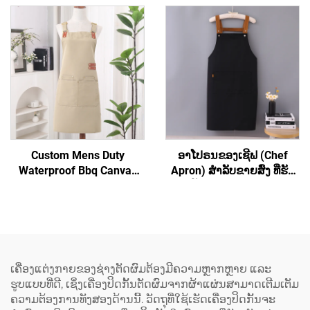
ສາມາດສັ່ງທຳໄດ້ ຖືກ ແລະ
ອາຫານ ໂດຍເຕັກນິກ
ອິນຊີ
sublimation, ມີຄວາມກັນນ້ຳ
ໄດ້ ແລະ ມີຊື່ຍີ່ຫໍ້ຕາມໃຈ
ສຳລັບຜູ້ໃຫຍ່ ຜ້າກັນເປື່ອນທີ່
ເຮັດຈາກຜ້າກະເປົາ
Custom Mens Duty
ອາໂປຣນຂອງເຊີຟ (Chef
Waterproof Bbq Canvas
Apron) ສຳລັບຂາຍສົ່ງ ທີ່ຮັບ
Tool ເຄື່ອງມືເຮັດວຽກ Apron
ປັບແຕ່ງເຄື່ອງໝາກ
ມີກະເປົາ
(Customized Logo) ໄດ້ ອາ
ໂປຣນທີ່ມີຄວາມຍືດຫຍຸ່ນ ແລະ
ມີສ່ວນເຊື່ອມຕໍ່ເປັນຮູບ H ຢູ່ທີ່
ບ່າ (H-shoulder) ອາໂປຣນທີ່
ມີຂະໜາດຍາວຂຶ້ນ
ເຄື່ອງແຕ່ງກາຍຂອງຊ່າງຕັດຜົມຕ້ອງມີຄວາມຫຼາກຫຼາຍ ແລະ
(Extended) ປະກອບດ້ວຍຜ້າ
ຮູບແບບທີ່ດີ, ເຊິ່ງເຄື່ອງປິດກັ້ນຕັດຜົມຈາກຜ້າແຜ່ນສາມາດເຕີມເຕັມ
ແຜ່ນ (Canvas) ສີເຂັ້ມ ເຊັ່ນ:
ຄວາມຕ້ອງການທັງສອງດ້ານນີ້. ວັດຖຸທີ່ໃຊ້ເຮັດເຄື່ອງປິດກັ້ນຈະ
ສີເຂັ້ມຄືສີກາເຟ (Dark