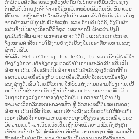
ກຳນົດປະສິດທິພາບຂອງເຄື່ອງປິດກັ້ນໃນບົດບາດທີ່ມັນເຮັດ. ຊ່າງ
Coffee) ແລະ ມີລະບົບປັບ
ຕັດຜົມທີ່ເຮັດວຽກຈິງຈັງຈະໃຊ້ຜະລິດຕະພັນເລີ່ມຕົ້ນເຮັດຜົມ ແລະ
ຂະໜາດໄດ້ (Adjustable)
ສີທີ່ອາດຈະຫຼົ່ນເຂົ້າໄປໃນເຄື່ອງປິດກັ້ນ ແລະ ເຮັດໃຫ້ເກີດຄີມ. ເນື່ອງ
ຈາກຜ້າແຜ່ນມີຄຸນສົມບັດທີ່ແໜ່ນ ແລະ ຕ້ານຄີມໄດ້ດີ, ດັ່ງນັ້ນຜ້າ
ແຜ່ນຈຶ່ງເປັນທາງເລືອກທີ່ດີທີ່ສຸດ. ນອກຈາກນີ້, ຜ້າແຜ່ນຍັງມີ
ຄຸນສົມບັດທີ່ສາມາດລະບາຍອາກາດໄດ້ດີ ແລະ ສະດວກສະບາຍ,
ຈຶ່ງເໝາະສຳລັບການໃຊ້ງານຢ່າງຕໍ່ເນື່ອງໃນເວລາທີ່ຍາວນານຂອງ
ຊ່າງຕັດຜົມ.
ທີ່ບໍລິສັດ Hebei Chengji Textile Co., Ltd. ພວກເຮົາຮູ້ສຶກພໍໃຈ
ຢ່າງຍິ່ງຕໍ່ຄວາມຊ່ຳຊົງຂອງພວກເຮົາໃນການຜະລິດເອີ້ຍແອັບເປີ້ນ
ຜ້າການເວັນ. ເອີ້ຍແອັບເປີ້ນຜ້າການເວັນສຳລັບຊ່າງຕັດຜົມນີ້ຖືກ
ອອກແບບມາເພື່ອປ້ອງກັນ ແລະ ເພື່ອເສີມເປີດລັກສະນະມືອາຊີບ
ຂອງຊ່າງຕັດຜົມ ໂດຍມີໂອກາດໃຫ້ປັບແຕ່ງຕາມຄວາມຕ້ອງການ. ເອີ້
ຍແອັບເປີ້ນຜ້າການເວັນເຫຼົ່ານີ້ເປັນສ່ວນເ Ergonomic ທີ່ດີເລີດ
ໃນຊุดເຄື່ອງແຕ່ງກາຍຂອງຊ່າງຕັດຜົມ. ນອກຈາກນີ້, ທ່ານຍັງ
ສາມາດເລືອກລັກສະນະຄລາສສິກ ຫຼື ລັກສະນະທີ່ທັນສະໄໝຂອງ
ຜ້າການເວັນໄດ້ອີກດ້ວຍ. ພວກເຮົາຈະສົ່ງຜະລິດຕະພັນໃຫ້ທ່ານທັນ
ເວລາ ເພື່ອບໍລິການຕາມເກນມາດຕະຖານທີ່ສູງຂອງພວກເຮົາ, ແລະ
ມີຄວາມແນ່ໃຈວ່າເອີ້ຍແອັບເປີ້ນເຫຼົ່ານີ້ຈະມີຄວາມໝັ້ນຄົງສູງສຸດ
ເທົ່າທີ່ຈະເປັນໄປໄດ້. ສຳລັບຮ້ານຕັດຜົມ, ມາດຕະຖານທີ່ສູງແມ່ນເປັນ
ສິ່ງທີ່ຈຳເປັນຢ່າງຍິ່ງ, ແລະ ເອີ້ຍແອັບເປີ້ນຂອງພວກເຮົາຖືກອອກ