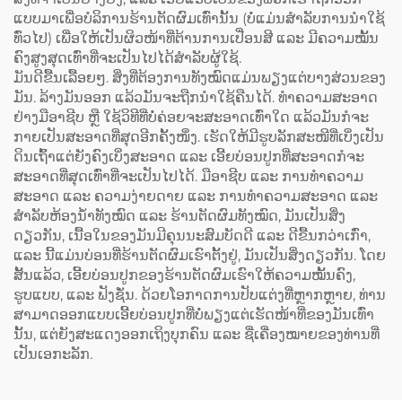
ແບບມາເພື່ອບໍລິການຮ້ານຕັດຜົມເທົ່ານັ້ນ (ບໍ່ແມ່ນສຳລັບການນຳໃຊ້
ທົ່ວໄປ) ເພື່ອໃຫ້ເປັນຜິວໜ້າທີ່ຕ້ານການເປື່ອນສີ ແລະ ມີຄວາມໝັ້ນ
ຄົງສູງສຸດເທົ່າທີ່ຈະເປັນໄປໄດ້ສຳລັບຜູ້ໃຊ້.
ມັນດີຂື້ນເລື້ອຍໆ. ສິ່ງທີ່ຕ້ອງການທັງໝົດແມ່ນພຽງແຕ່ບາງສ່ວນຂອງ
ມັນ. ລ້າງມັນອອກ ແລ້ວມັນຈະຖືກນຳໃຊ້ຄືນໄດ້. ທຳຄວາມສະອາດ
ຢ່າງມືອາຊີບ ຫຼື ໃຊ້ວິທີທີ່ບໍ່ຄ່ອຍຈະສະອາດເທົ່າໃດ ແລ້ວມັນກໍຈະ
ກາຍເປັນສະອາດທີ່ສຸດອີກຄັ້ງໜຶ່ງ. ເຮັດໃຫ້ມີຮູບລັກສະໜີທີ່ເບິ່ງເປັນ
ດິນເຖົ້າແຕ່ຍັງຄົງເບິ່ງສະອາດ ແລະ ເອີ້ຍບ່ອນປູກທີ່ສະອາດກໍຈະ
ສະອາດທີ່ສຸດເທົ່າທີ່ຈະເປັນໄປໄດ້. ມືອາຊີບ ແລະ ການທຳຄວາມ
ສະອາດ ແລະ ຄວາມງ່າຍດາຍ ແລະ ການທຳຄວາມສະອາດ ແລະ
ສຳລັບຫ້ອງນ້ຳທັງໝົດ ແລະ ຮ້ານຕັດຜົມທັງໝົດ, ມັນເປັນສິ່ງ
ດຽວກັນ, ເນື້ອໃນຂອງມັນມີຄຸນນະສົມບັດດີ ແລະ ດີຂື້ນກວ່າເກົ່າ,
ແລະ ນີ້ແມ່ນບ່ອນທີ່ຮ້ານຕັດຜົມເຮົາຕັ້ງຢູ່, ມັນເປັນສິ່ງດຽວກັນ. ໂດຍ
ສັ້ນແລ້ວ, ເອີ້ຍບ່ອນປູກຂອງຮ້ານຕັດຜົມເຮົາໃຫ້ຄວາມໝັ້ນຄົງ,
ຮູບແບບ, ແລະ ຟັງຊັ່ນ. ດ້ວຍໂອກາດການປັບແຕ່ງທີ່ຫຼາກຫຼາຍ, ທ່ານ
ສາມາດອອກແບບເອີ້ຍບ່ອນປູກທີ່ບໍ່ພຽງແຕ່ເຮັດໜ້າທີ່ຂອງມັນເທົ່າ
ນັ້ນ, ແຕ່ຍັງສະແດງອອກເຖິງບຸກຄົນ ແລະ ຊື່ເຄື່ອງໝາຍຂອງທ່ານທີ່
ເປັນເອກະລັກ.