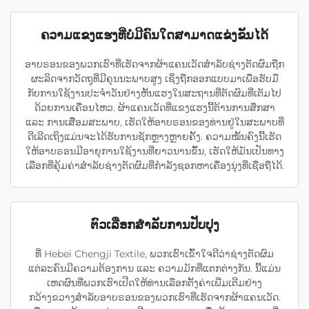
ຄວາມແຂງແຮງທີ່ບໍ່ມີຄົນໃດສາມາດແຂ່ງຂັນໄດ້
ອາບຣອນຂອງພວກເຮົາທີ່ເຮັດຈາກຜ້າແຄນເວັດສຳລັບຊ່າງຕັດຜົມຖືກ
ຜະລິດຈາກວັດຖຸທີ່ມີຄຸນນະພາບສູງ ເຊິ່ງຖືກອອກແບບມາເພື່ອຮັບມື
ກັບການໃຊ້ງານປະຈຳວັນຢ່າງຫັ້ນແຮງໃນສະຖານທີ່ຕັດຜົມທີ່ເຕັມໄປ
ດ້ວຍການເຄື່ອນໄຫວ. ຜ້າແຄນເວັດທີ່ແຂງແຮງນີ້ຕ້ານການສຶກສາ
ແລະ ການເສື່ອມສະພາບ, ເຮັດໃຫ້ອາບຣອນຂອງທ່ານຢູ່ໃນສະພາບທີ່
ດີເລີດເຖິງແມ່ນຈະໄດ້ຮັບການຊັກຫຼາງຫຼາຍຄັ້ງ. ຄວາມໝັ້ນຄົງນີ້ເຮັດ
ໃຫ້ອາບຣອນມີອາຍຸການໃຊ້ງານທີ່ຍາວນານຂຶ້ນ, ເຮັດໃຫ້ມັນເປັນທາງ
ເລືອກທີ່ຄຸ້ມຄ່າສຳລັບຊ່າງຕັດຜົມທີ່ກຳລັງຊອກຫາເຄື່ອງນຸ່ງທີ່ເຊື່ອຖືໄດ້.
ຕົວເລືອກສໍາລັບການປັບປຸງ
ທີ່ Hebei Chengji Textile, ພວກເຮົາເຂົ້າໃຈດີວ່າຊ່າງຕັດຜົມ
ແຕ່ລະຄົນມີຄວາມຕ້ອງການ ແລະ ຄວາມມັກທີ່ແຕກຕ່າງກັນ. ນີ້ແມ່ນ
ເຫດຜົນທີ່ພວກເຮົາເປີດໃຫ້ທ່ານເລືອກຕັ້ງຄ່າເພີ່ມເຕີມຢ່າງ
ກວ້າງຂວາງສຳລັບອາບຣອນຂອງພວກເຮົາທີ່ເຮັດຈາກຜ້າແຄນເວັດ.