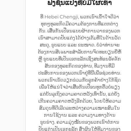
ຟັງຊັນແປງທີ່ບໍ່ມີໃຜເທົ່າ
ທີ່ Hebei Chengji, ພວກເຮົາເຂົ້າໃຈດີວ່າ
ທຸກໆທຸລະກິດມີຄວາມຕ້ອງການທີ່ແຕກຕ່າງ
ກັນ. ເສື້ອກັນເປື່ອນແບບຜ້າການວາຂອງພວກ
ເຮົາສາມາດປັບແຕ່ງໄດ້ຢ່າງເຕັມທີ່ໃນດ້ານວັດ
ສະດຸ, ຮູບແບບ ແລະ ຂະໜາດ. ບໍ່ວ່າທ່ານຈະ
ຕ້ອງການສີເฉພາະສຳລັບການຈົດທະບຽນຍີ່ຫໍ້
ຫຼື ຮູບແບບທີ່ເປັນເອກະລັກເຊິ່ງສະທ້ອນອັตลັກ
ສັນຂອງທຸລະກິດຂອງທ່ານ, ທີມງານທີ່ມີ
ປະສົບການຂອງພວກເຮົາຢູ່ທີ່ນີ້ເພື່ອຊ່ວຍທ່ານ.
ພວກເຮົາເຮັດວຽກຮ່ວມກັບລູກຄ້າຢ່າງໃກ້ຊິດ
ເພື່ອໃຫ້ແນ່ໃຈວ່າເສື້ອກັນເປື່ອນທຸກຕື້ວບໍ່ພຽງ
ແຕ່ບັນລຸເຖິງຄວາມຄາດຫວັງເທົ່ານັ້ນ, ແຕ່ຍັງ
ເກີນຄວາມຄາດຫວັງອີກດ້ວຍ, ໂດຍໃຫ້ຄວາມ
ສົມດຸນທີ່ດີເລີດລະຫວ່າງຄວາມເໝາະສົມໃນ
ການໃຊ້ງານ ແລະ ຄວາມງາມທາງດ້ານ
ຮູບຮ່າງ. ຄວາມມຸ່ງໝັ້ນຂອງພວກເຮົາຕໍ່ການ
ປັບແຕ່ງເປັນເອກະລັກ ສົ່ງຜົນໃຫ້ທີມງານຂອງ