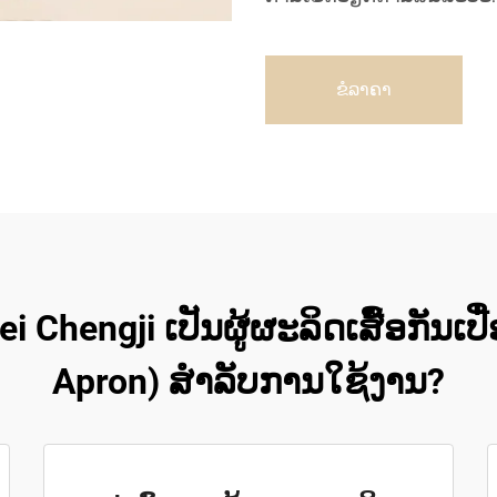
ຂໍລາຄາ
ei Chengji ເປັນຜູ້ຜະລິດເສື້ອກັນ
Apron) ສຳລັບການໃຊ້ງານ?