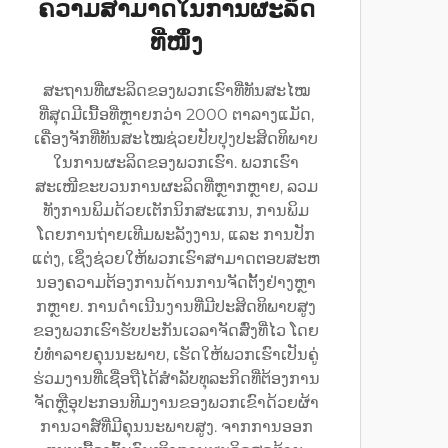
ຄວາມສາມາດໃນການຜະລິດ
ທີ່ໜຶ່ງ
ສະຖານທີ່ຜະລິດຂອງພວກເຮົາທີ່ທັນສະໄໝ
ທີ່ສຸດມີເນື້ອທີ່ຫຼາຍກວ່າ 2000 ຕາລາງແມັດ,
ເຄື່ອງຈັກທີ່ທັນສະໄໝຊ່ວຍປັບປຸງປະສິດທິພາບ
ໃນການຜະລິດຂອງພວກເຮົາ. ພວກເຮົາ
ສະເໜີຂະບວນການຜະລິດທີ່ຫຼາກຫຼາຍ, ລວມ
ທັງການພິມດ້ວຍເຕັກນິກສະແກນ, ການພິມ
ໂດຍການຖ່າຍເທີມພະລັງງານ, ແລະ ການປັກ
ແຕ່ງ, ເຊິ່ງຊ່ວຍໃຫ້ພວກເຮົາສາມາດຕອບສະຫ
ນອງຄວາມຕ້ອງການດ້ານການຈັດຕັ້ງຢ່າງຫຼາ
ກຫຼາຍ. ການດຳເນີນງານທີ່ມີປະສິດທິພາບສູງ
ຂອງພວກເຮົາຮັບປະກັນເວລາຈັດສົ່ງທີ່ໄວ ໂດຍ
ບໍ່ທຳລາຍຄຸນນະພາບ, ເຮັດໃຫ້ພວກເຮົາເປັນຄູ່
ຮ່ວມງານທີ່ເຊື່ອຖືໄດ້ສຳລັບທຸລະກິດທີ່ຕ້ອງການ
ຈັດຫຼືອຸປະກອນທີມງານຂອງພວກເຂົາດ້ວຍຜ້າ
ການວາສ໌ທີ່ມີຄຸນນະພາບສູງ. ຈາກການອອກ