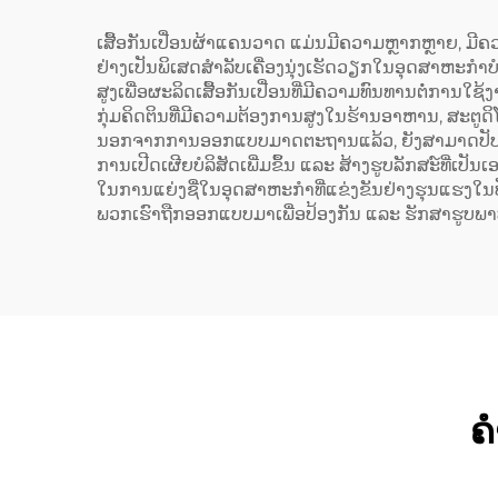
ເ
ເສື້ອກັນເປື່ອນຜ້າແຄນວາດ ແມ່ນມີຄວາມຫຼາກຫຼາຍ, ມີ
ຢ່າງເປັນພິເສດສຳລັບເຄື່ອງນຸ່ງເຮັດວຽກໃນອຸດສາຫະກຳບໍ
ສູງເພື່ອຜະລິດເສື້ອກັນເປື່ອນທີ່ມີຄວາມທົນທານຕໍ່ການ
ກຸ່ມຄິດຕິນທີ່ມີຄວາມຕ້ອງການສູງໃນຮ້ານອາຫານ, ສະຕູດິ
ນອກຈາກການອອກແບບມາດຕະຖານແລ້ວ, ຍັງສາມາດປັບແຕ່ງເພື່
ການເປີດເຜີຍບໍລິສັດເພີ່ມຂຶ້ນ ແລະ ສ້າງຮູບລັກສະ໌ທີ່ເປ
ໃນການແຍ່ງຊື່ໃນອຸດສາຫະກຳທີ່ແຂ່ງຂັນຢ່າງຮຸນແຮງໃນປັ
ພວກເຮົາຖືກອອກແບບມາເພື່ອປ້ອງກັນ ແລະ ຮັກສາຮູບພາບ
ຄ