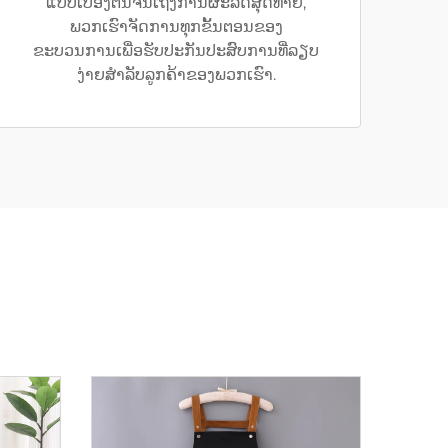
ແບບເບື້ອງຕົ້ນຈົນເຖິງການຜະລິດສຸດທ້າຍ,
ພວກເຮົາຈັດການທຸກຂັ້ນຕອນຂອງ
ຂະບວນການເພື່ອຮັບປະກັນປະສົບການທີ່ລຽບ
ງ່າຍສຳລັບລູກຄ້າຂອງພວກເຮົາ.