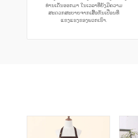
ທ່ານເດັ່ນອອກມາ ໃນເວລາທີ່ຍັງມີຄວາມ
ສະດວກສະບາຍຈາກເສື້ອກັນເປື່ອນທີ່
ແຂງແຮງຂອງພວກເຮົາ.