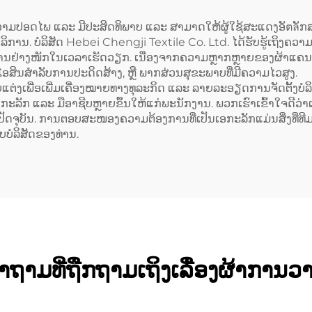
ຮັດຈາກຜ້າກະເປົາ
ຄວາມປອດໄພ ແລະ ມີປະສິດທິພາບ ແລະ ສາມາດໃຫ້ຜູ້ໃຊ້ສະແດງອັตลັກສ
ລິການ. ບໍລິສັດ Hebei Chengji Textile Co. Ltd. ໄດ້ຮັບຮູ້ເຖິງຄ
ໃຊ້ງານຢ່າງໜັກໃນເວລາເຮັດວຽກ. ເນື່ອງຈາກຄວາມຫຼາກຫຼາຍຂອງຜ້າແຄນວາດ
ໂອສິນສຳລັບການປະດິດສ້າງ, ຫຼື ພາກສ່ວນສຸຂະພາບທີ່ມີຄວາມໄວສູງ.
ອເພີ່ມເຄື່ອງໝາຍທາງທຸລະກິດ ແລະ ລາຍລະອຽດການຈັດຕັ້ງບໍລິສັດອື່ນ
ັນເອກະລັກ ແລະ ມືອາຊີບຫຼາຍຂຶ້ນໃຫ້ແກ່ພະນັກງານ. ພວກເຮົາເຂົ້າໃຈດີວ
ດຈຸບັນ. ການຕອບສະໜອງຄວາມຕ້ອງການທີ່ເປັນເອກະລັກແມ່ນສິ່ງທີ່ທີມງ
ບໍລິສັດຂອງທ່ານ.
ຳຖາມທີ່ຖືກຖາມເຖິງເລື່ອງຜ້າການວາ