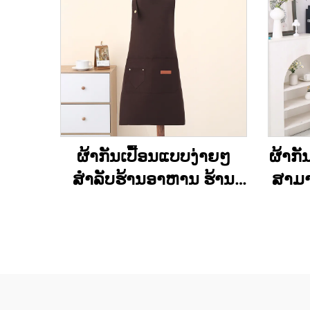
ຜ້າກັນເປື້ອນແບບງ່າຍໆ
ຜ້າກັ
ສຳລັບຮ້ານອາຫານ ຮ້ານ
ສາມາ
ເສີບ ວັນພັກ ຜ້າແຄນວາດ
ໃຈ ສ
ສຳລັບເຂົ້າຄົວ ສາມາດສັ່ງ
ແຕ່
ທຳໄດ້ ຖືກ ແລະ ອິນຊີ
subl
ນ້ຳໄດ
ສຳລັບຜ