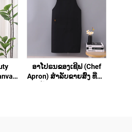
uty
ອາໂປຣນຂອງເຊີຟ (Chef
anvas
Apron) ສຳລັບຂາຍສົ່ງ ທີ່ຮັບ
ວຽກ
ປັບແຕ່ງເຄື່ອງໝາກ
າ
(Customized Logo) ໄດ້
ອາໂປຣນທີ່ມີຄວາມຍືດຫຍຸ່ນ
ແລະ ມີສ່ວນເຊື່ອມຕໍ່ເປັນຮູບ
H ຢູ່ທີ່ບ່າ (H-shoulder) ອາ