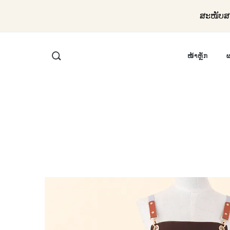
ສະໜັບສະ
ໜ້າຫຼັກ