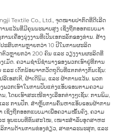
gji Textile Co., Ltd., ຈຸດໝາຍປາກົດທີ່ດີເລີດ
ານແວ້ນທີ່ມີຄຸນນະພາບສູງ ເຊິ່ງຖືກອອກແບບມາ
ນເຄື່ອງນຸ່ງງານທີ່ເປັນເອກະລັກຂອງທ່ານ. ສ້າງ
ົາມີປະສົບການຫຼາຍກວ່າ 10 ປີໃນການຜະລິດ
ທິດຕົວຫຼາຍກວ່າ 200 ຄົນ ແລະ ວຽງງານຜະລິດທີ່
ງເມັດ. ຄວາມຊຳນິຊຳນາງຂອງພວກເຮົາຢູ່ທີ່ການ
ແລະ ເດັກນ້ອຍຈາກວັດຖຸດິບທີ່ແຕກຕ່າງກັນເຊັ່ນ:
 ໂປລີເອສເຕີ, ຜ້າເດີນິມ, ແລະ ຜ້າການແວ້ນ. ພວກ
ງພວກເຮົາໃນການປັບແຕ່ງແອັບຣອນຕາມຄວາມ
ນ, ໂດຍເຮົາສະເໜີທາງເລືອກຕ່າງໆເຊັ່ນ: ການພິມ,
ແລະ ການປັກ. ສຳຫຼັບການຄົ້ນຫາແອັບຣອນຜ້າການ
າ ເຊິ່ງຖືກອອກແບບມາເພື່ອຄວາມໝັ້ນຄົງ, ຄວາມ
ະ ຮູບແບບທີ່ທັນສະໄໝ, ເໝາະສຳລັບອຸດສາຫະ
ບໍລິການດ້ານການທ່ອງທ່ຽວ, ສາທາລະນະສຸກ, ແລະ