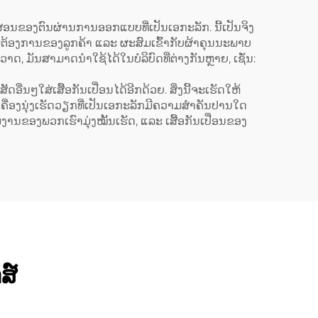
ໂປຣນທີ່ມີຂະໜາດຍາວຂຶ້ນ
(Extended) ປະກອບດ້ວຍ
ອນຂອງຕົນຜ່ານການອອກແບບທີ່ເປັນເອກະລັກ. ນີ້ເປັນຈິງ
ວາມຕ້ອງການຂອງລູກຄ້າ ແລະ ຜະສົມເຂົ້າກັບຜ້າຄຸນນະພາບ
ຜ້າແຜ່ນ (Canvas) ສີເຂັ້ມ
, ມັນສາມາດນຳໃຊ້ໄດ້ໃນບໍລິບົດທີ່ຕ່າງກັນຫຼາຍ, ເຊັ່ນ:
ເຊັ່ນ: ສີເຂັ້ມຄືສີກາເຟ (Dark
ໆໃສ່ເສື້ອກັນເປື່ອນໄດ້ອີກດ້ວຍ. ສິ່ງນີ້ຈະເຮັດໃຫ້
Coffee) ແລະ ມີລະບົບປັບ
່າເຄື່ອງນຸ່ງເຮັດວຽກທີ່ເປັນເອກະລັກມີຄວາມສຳຄັນປານໃດ
ຂະໜາດໄດ້ (Adjustable)
ານຂອງພວກເຮົາມຸ່ງໝັ້ນເຮັດ, ແລະ ເສື້ອກັນເປື່ອນຂອງ
ສ໌