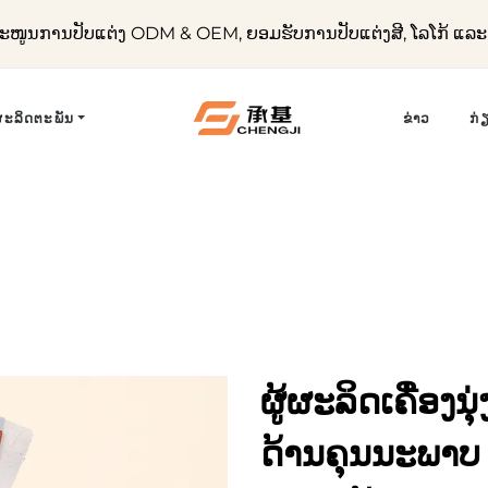
ໜູນການປັບແຕ່ງ ODM & OEM, ຍອມຮັບການປັບແຕ່ງສີ, ໂລໂກ້ ແ
ຜະລິດຕະພັນ
ຂ່າວ
ກ່
ຜູ້ຜະລິດເຄື່ອງ
ດ້ານຄຸນນະພາບ