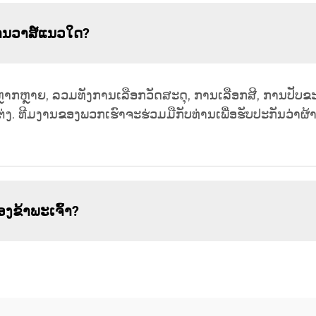
ການວາສ໌ແນວໃດ?
ຼາກຫຼາຍ, ລວມທັງການເລືອກວັດສະດຸ, ການເລືອກສີ, ການປັບຂະໜ
ແຕ່ງ. ທີມງານຂອງພວກເຮົາຈະຮ່ວມມືກັບທ່ານເພື່ອຮັບປະກັນວ່າ
ອງຂ້າພະເຈົ້າ?