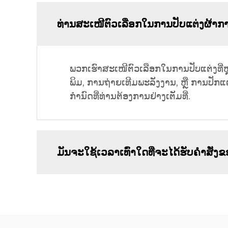
ທ່ານສະເໜີຕົວເລືອກໃນການປັບແຕ່ງຜ້າ
ພວກເຮົາສະເໜີຕົວເລືອກໃນການປັບແຕ່ງທີ່ຫ
ພິມ, ການຖ່າຍເທີມພະລັງງານ, ຫຼື ການປັກ
ກຳນົດທີ່ທ່ານຕ້ອງການຢ່າງເຕັມທີ່.
ມັນຈະໃຊ້ເວລາເທົ່າໃດທີ່ຈະໄດ້ຮັບຄໍາສັ່ງຂ