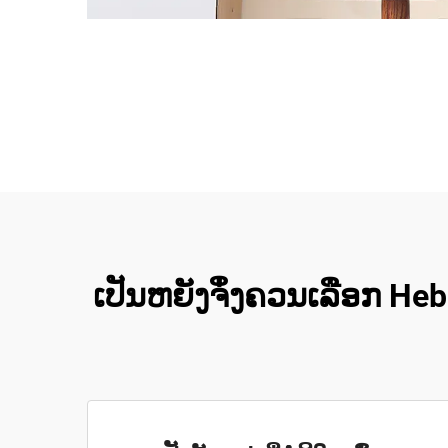
ເປັນຫຍັງຈຶ່ງຄວນເລືອກ Heb