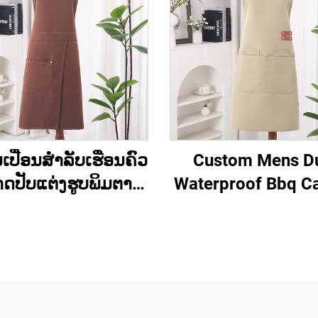
ນເປື່ອນສຳລັບເຮືອນຄົວ
Custom Mens D
ດປັບແຕ່ງຮູບພິມຕາມ
Waterproof Bbq C
ຳລັບເຊີຟ ແລະ ຜູ້ປຸງ
Tool ເຄື່ອງມືເຮັດ
ງອາຫານ ໂດຍເຕັກນິກ
Apron ມີກະເປົ
imation, ມີຄວາມກັນ
້ ແລະ ມີຊື່ຍີ່ຫໍ້ຕາມໃຈ
ູ້ໃຫຍ່ ຜ້າກັນເປື່ອນທີ່