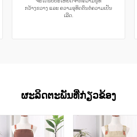
ຈະໄດ້ຮັບປະໂຫຍດຈາກຄວາມຮູ້ທີ່
ກວ້າງຂວາງ ແລະ ຄວາມອຸທິດຕົນຕໍ່ຄວາມເປັນ
ເລີດ.
ຜະລິດຕະພັນທີ່ກ່ຽວຂ້ອງ