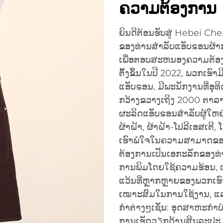
ຄວາມຕ້ອງການ
ຍິນດີຕ້ອນຮັບສູ່ Hebei Chen
ຂອງທ່ານສຳລັບແອັບຣອນຜ້າກ
ເພື່ອຕອບສະຫນອງຄວາມຕ້ອງກາ
ຕັ້ງຂຶ້ນໃນປີ 2022, ພວກເຮ
ແອັບຣອນ, ມີພະນັກງານທີ່ອຸ
ກວ້າງຂວາງເຖິງ 2000 ຕາລາ
ຜະລິດແອັບຣອນສຳລັບຜູ້ໃຫຍ່ 
ຜ້າຝ້າ, ຜ້າຝ້າ-ໂປລີເອສເຕີ,
ເຮົາພໍໃຈໃນຄວາມສາມາດຂອ
ຕ້ອງການເປັນເອກະລັກຂອງທ່າ
ການພິມໂດຍໃຊ້ຄວາມຮ້ອນ, 
ແວ້ນທີ່ຫຼາກຫຼາຍຂອງພວກເຮົ
ເໝາະສົມໃນການໃຊ້ງານ, ແລ
ກຳຕ່າງໆເຊັ່ນ: ອຸດສາຫະກຳ
ການເຮັດວຽກດ້ານສິນລະປະ.