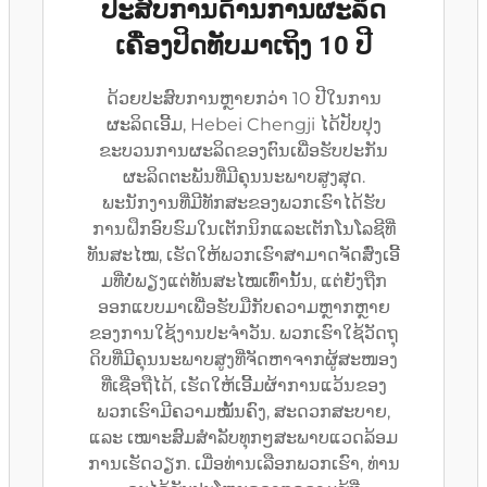
ປະສົບການດ້ານການຜະລິດ
ເຄື່ອງປິດທັບມາເຖິງ 10 ປີ
ດ້ວຍປະສົບການຫຼາຍກວ່າ 10 ປີໃນການ
ຜະລິດເອີ້ມ, Hebei Chengji ໄດ້ປັບປຸງ
ຂະບວນການຜະລິດຂອງຕົນເພື່ອຮັບປະກັນ
ຜະລິດຕະພັນທີ່ມີຄຸນນະພາບສູງສຸດ.
ພະນັກງານທີ່ມີທັກສະຂອງພວກເຮົາໄດ້ຮັບ
ການຝຶກອົບຮົມໃນເຕັກນິກແລະເຕັກໂນໂລຊີທີ່
ທັນສະໄໝ, ເຮັດໃຫ້ພວກເຮົາສາມາດຈັດສົ່ງເອີ້
ມທີ່ບໍ່ພຽງແຕ່ທັນສະໄໝເທົ່ານັ້ນ, ແຕ່ຍັງຖືກ
ອອກແບບມາເພື່ອຮັບມືກັບຄວາມຫຼາກຫຼາຍ
ຂອງການໃຊ້ງານປະຈຳວັນ. ພວກເຮົາໃຊ້ວັດຖຸ
ດິບທີ່ມີຄຸນນະພາບສູງທີ່ຈັດຫາຈາກຜູ້ສະໜອງ
ທີ່ເຊື່ອຖືໄດ້, ເຮັດໃຫ້ເອີ້ມຜ້າການແວ້ນຂອງ
ພວກເຮົາມີຄວາມໝັ້ນຄົງ, ສະດວກສະບາຍ,
ແລະ ເໝາະສົມສຳລັບທຸກໆສະພາບແວດລ້ອມ
ການເຮັດວຽກ. ເມື່ອທ່ານເລືອກພວກເຮົາ, ທ່ານ