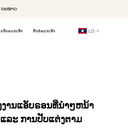
ລະ ຂະໜາດ
LO
ຽວກັບພວກເຮົາ
ຕິດຕໍ່ພວກເຮົາ
ນຸ່ງງານແອັບຣອນທີ່ນຳໆຫນ້າ
 ແລະ ການປັບແຕ່ງຕາມ