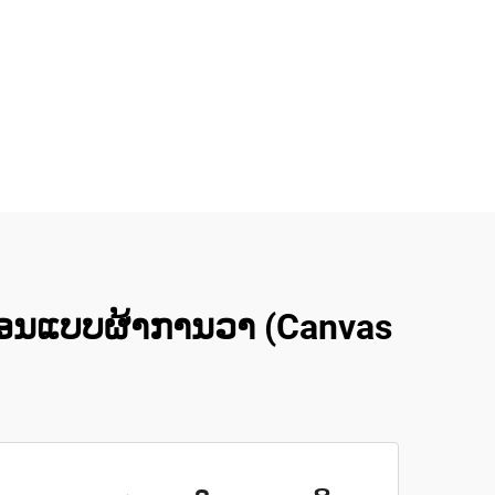
ເປື່ອນແບບຜ້າການວາ (Canvas