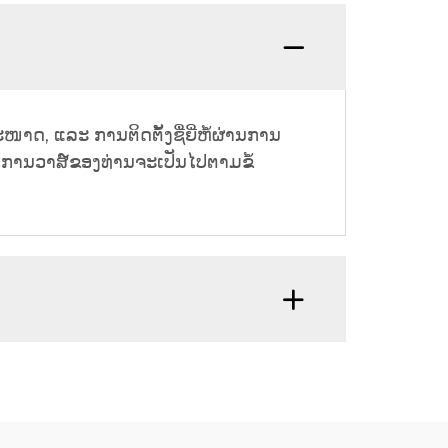
າດ, ແລະ ການຕິດຕັ້ງຊື່ຍີ່ຫໍ້ຜ່ານການ
ຜ້າການວາສ໌ຂອງທ່ານຈະເປັນໄປຕາມຂໍ້