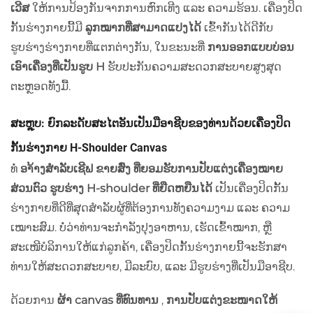
ເວີສ
ໃຫ້ການປ້ອງກັນຈາກການຫົກເທີງ ແລະ ຄວາມຮ້ອນ. ເຄື່ອງປິດ
ກັ້ນຮ່າງກາຍນີ້ມີ
ລູກໝາກທີ່ສາມາດແປງໄດ້
ເຂົ້າກັນໄດ້ດີກັບ
ຮູບຮ່າງຮ່າງກາຍທີ່ແຕກຕ່າງກັນ, ໃນຂະນະທີ່
ການອອກແບບບ່ອນ
ເອົາເຄື່ອງທີ່ເປັນຮູບ H
ຮັບປະກັນຄວາມສະດວກສະບາຍສູງສຸດ
ຕະຫຼອດທັງມື້.
ສະຫຼຸບ: ຍົກລະດັບສະໄຕອັນເປັນມືອາຊີບຂອງທ່ານດ້ວຍເຄື່ອງປິດ
ກັ້ນຮ່າງກາຍ H-Shoulder Canvas
ທໍ່
ອາ້າງສຳລັບເຊີຟ ຂາຍສົ່ງ ທີ່ຍອມຮັບການປັບແຕ່ງເຄື່ອງໝາຍ
ສ່ວນຕົວ ຮູບຮ່າງ H-shoulder ທີ່ຍືດຫຍືນໄດ້
ເປັນເຄື່ອງປິດກັ້ນ
ຮ່າງກາຍທີ່ດີທີ່ສຸດສຳລັບຜູ້ທີ່ຕ້ອງການທັງຄວາມງາມ ແລະ ຄວາມ
ເໝາະສົມ. ບໍ່ວ່າທ່ານຈະກຳລັງປຸງອາຫານ, ເຮັດເຂົ້າໝາກ, ຫຼື
ສະເໜີບໍລິການໃຫ້ແກ່ລູກຄ້າ, ເຄື່ອງປິດກັ້ນຮ່າງກາຍນີ້ຈະຮັກສາ
ທ່ານໃຫ້ສະດວກສະບາຍ, ມີລະບົບ, ແລະ ມີຮູບຮ່າງທີ່ເປັນມືອາຊີບ.
ດ້ວຍການ
ຜ້າ canvas ທີ່ທົນທານ
,
ການປັບແຕ່ງຂະໜາດໃຫ້