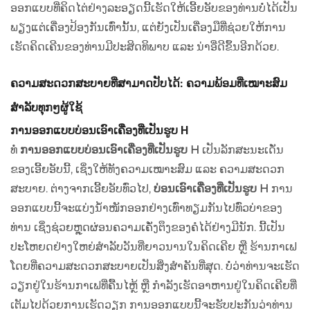
ອອກແບບທີ່ຄິດໄຕ່ຢ່າງລະອຽດນີ້ເຮັດໃຫ້ເອີ້ຍອັບຂອງທ່ານບໍ່ໄດ້ເປັນ
ພຽງແຕ່ເຄື່ອງປ້ອງກັນເທົ່ານັ້ນ, ແຕ່ຍັງເປັນເຄື່ອງມືທີ່ຊ່ວຍໃຫ້ການ
ເຮັດຄິດເຄີນຂອງທ່ານມີປະສິດທິພາບ ແລະ ນ່າອີ່ດີຂຶ້ນອີກດ້ວຍ.
ຄວາມສະດວກສະບາຍທີ່ສາມາດປັບໄດ້: ຄວາມພ້ອມທີ່ເໝາະສົມ
ສຳລັບທຸກໆຜູ້ໃຊ້
ການອອກແບບບ່ອນເອົາເຄື່ອງທີ່ເປັນຮູບ H
ທໍ່
ການອອກແບບບ່ອນເອົາເຄື່ອງທີ່ເປັນຮູບ H
ເປັນລັກສະນະເດັ່ນ
ຂອງເອີ້ຍອັບນີ້, ເຊິ່ງໃຫ້ທັງຄວາມເໝາະສົມ ແລະ ຄວາມສະດວກ
ສະບາຍ. ຕ່າງຈາກເອີ້ຍອັບທົ່ວໄປ,
ບ່ອນເອົາເຄື່ອງທີ່ເປັນຮູບ H
ການ
ອອກແບບນີ້ຈະແບ່ງນ້ຳໜັກອອກຢ່າງເທົ່າທຽມກັນໄປທົ່ວບ່າຂອງ
ທ່ານ ເຊິ່ງຊ່ວຍຫຼຸດຜ່ອນຄວາມເຄັ່ງຕຶງຂອງຄໍໄດ້ຢ່າງມີນັກ. ນີ້ເປັນ
ປະໂຫຍດຢ່າງໃຫຍ່ສຳລັບວັນທີ່ຍາວນານໃນຄິດເຄີຍ ຫຼື ຮ້ານກາເຟ
ໂດຍທີ່ຄວາມສະດວກສະບາຍເປັນສິ່ງສຳຄັນທີ່ສຸດ. ບໍ່ວ່າທ່ານຈະເຮັດ
ວຽກຢູ່ໃນຮ້ານກາເຟທີ່ຄື້ນໄຫຼ້ ຫຼື ກຳລັງເຮັດອາຫານຢູ່ໃນຄິດເຄີຍທີ່
ເຕັມໄປດ້ວຍການເຮັດວຽກ ການອອກແບບນີ້ຈະຮັບປະກັນວ່າທ່ານ