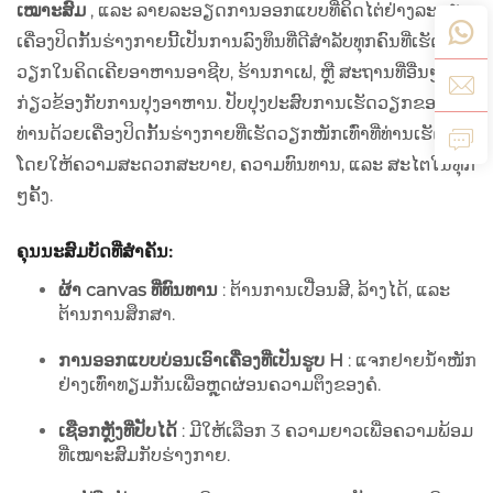
ເໝາະສົມ
, ແລະ ລາຍລະອຽດການອອກແບບທີ່ຄິດໄຕ່ຢ່າງລະອຽດ,
ເຄື່ອງປິດກັ້ນຮ່າງກາຍນີ້ເປັນການລົງທຶນທີ່ດີສຳລັບທຸກຄົນທີ່ເຮັດ
ວຽກໃນຄິດເຄີຍອາຫານອາຊີບ, ຮ້ານກາເຟ, ຫຼື ສະຖານທີ່ອື່ນໆທີ່
ກ່ຽວຂ້ອງກັບການປຸງອາຫານ. ປັບປຸງປະສົບການເຮັດວຽກຂອງ
ທ່ານດ້ວຍເຄື່ອງປິດກັ້ນຮ່າງກາຍທີ່ເຮັດວຽກໜັກເທົ່າທີ່ທ່ານເຮັດ,
ໂດຍໃຫ້ຄວາມສະດວກສະບາຍ, ຄວາມທົນທານ, ແລະ ສະໄຕໃນທຸກ
ໆຄັ້ງ.
ຄຸນ​ນະ​ສົມ​ບັດ​ທີ່​ສໍາ​ຄັນ​:
ຜ້າ canvas ທີ່ທົນທານ
: ຕ້ານການເປື່ອນສີ, ລ້າງໄດ້, ແລະ
ຕ້ານການສຶກສາ.
ການອອກແບບບ່ອນເອົາເຄື່ອງທີ່ເປັນຮູບ H
: ແຈກຢາຍນ້ຳໜັກ
ຢ່າງເທົ່າທຽມກັນເພື່ອຫຼຸດຜ່ອນຄວາມຕຶງຂອງຄໍ.
ເຊືອກຫຼັງທີ່ປັບໄດ້
: ມີໃຫ້ເລືອກ 3 ຄວາມຍາວເພື່ອຄວາມພ້ອມ
ທີ່ເໝາະສົມກັບຮ່າງກາຍ.