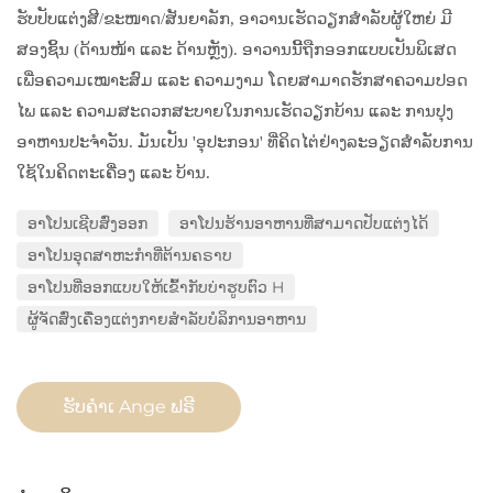
Shoulder) ອາໂປຣນທີ່ມີຂະໜາດ
ຮັບປັບແຕ່ງສີ/ຂະໜາດ/ສັນຍາລັກ, ອາວານເຮັດວຽກສຳລັບຜູ້ໃຫຍ່ ມີ
ຍາວຂຶ້ນ (Extended) ປະກອບດ້ວຍ
ສອງຊິ້ນ (ດ້ານໜ້າ ແລະ ດ້ານຫຼັງ). ອາວານນີ້ຖືກອອກແບບເປັນພິເສດ
ຜ້າແຜ່ນ (Canvas) ສີເຂັ້ມ ເຊັ່ນ: ສີ
ເພື່ອຄວາມເໝາະສົມ ແລະ ຄວາມງາມ ໂດຍສາມາດຮັກສາຄວາມປອດ
ໄພ ແລະ ຄວາມສະດວກສະບາຍໃນການເຮັດວຽກບ້ານ ແລະ ການປຸງ
ເຂັ້ມຄືສີກາເຟ (Dark Coffee) ແລະ ມີ
ອາຫານປະຈຳວັນ. ມັນເປັນ 'ອຸປະກອນ' ທີ່ຄິດໄຕ່ຢ່າງລະອຽດສຳລັບການ
ລະບົບປັບຂະໜາດໄດ້ (Adjustable)
ໃຊ້ໃນຄິດຕະເຄື່ອງ ແລະ ບ້ານ.
ອາໂປນເຊີບສົ່ງອອກ
ອາໂປນຮ້ານອາຫານທີ່ສາມາດປັບແຕ່ງໄດ້
ອາໂປນອຸດສາຫະກຳທີ່ຕ້ານຄຣາບ
ອາໂປນທີ່ອອກແບບໃຫ້ເຂົ້າກັບບ່າຮູບຕົວ H
ຜູ້ຈັດສົ່ງເຄື່ອງແຕ່ງກາຍສຳລັບບໍລິການອາຫານ
ຮັບຄຳເ Ange ຟຣີ