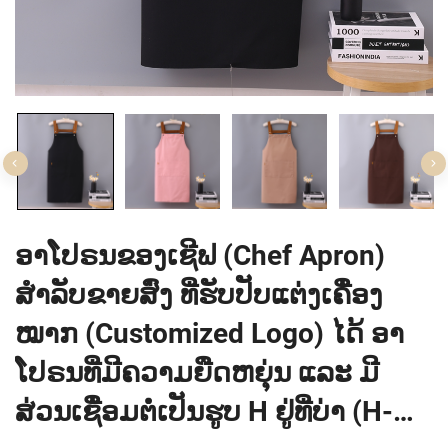
ອາໂປຣນຂອງເຊີຟ (Chef Apron)
ສຳລັບຂາຍສົ່ງ ທີ່ຮັບປັບແຕ່ງເຄື່ອງ
ໝາກ (Customized Logo) ໄດ້ ອາ
ໂປຣນທີ່ມີຄວາມຍືດຫຍຸ່ນ ແລະ ມີ
ສ່ວນເຊື່ອມຕໍ່ເປັນຮູບ H ຢູ່ທີ່ບ່າ (H-