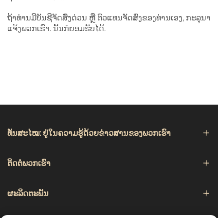
ຖ້າທ່ານມີບັນຊີຈັດສົ່ງດ່ວນ ຫຼື ຕົວແທນຈັດສົ່ງຂອງທ່ານເອງ, ກະລຸນາ
ແຈ້ງພວກເຮົາ. ນັ້ນກໍຍອມຮັບໄດ້.
ທັນສະໄໝ: ຢູ່ໃນຄວາມຮູ້ດ້ວຍຂ່າວສານຂອງພວກເຮົາ
ຕິດຕໍ່ພວກເຮົາ
ຜະລິດຕະພັນ