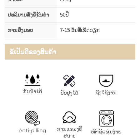
ປະລິມານສັ່ງຊື້ຂັ້ນຕ່ຳ
50ປີ
ການສົ່ງມອບ
7-15 ວັນທີ່ເຮັດວຽກ
ຂໍ້ເປັນດີຂອງສິນຄ້າ
ກັນນ້ຳໄດ້
ຖົງໃຊ້ງານ
ປັບປຸງໄດ້
ການແຂວງທີ່
Anti-pilling
ໜ້າຊີ້ແຜ່ນງ່າຍ
ສบาย