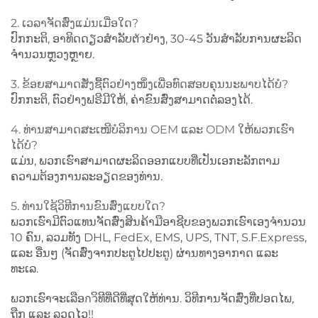
2. ເວລາຈັດສົ່ງແມ່ນເມື່ອໃດ?
ປົກກະຕິ, ອາທິດດຽວສຳລັບຕัวຢ່າງ, 30-45 ວັນສຳລັບການຜະລິດ
ຈຳນວນຫຼວງຫຼາຍ.
3. ຂ້ອຍສາມາດສັ່ງຊື້ຕົວຢ່າງໜຶ່ງເພື່ອທົດສອບຄຸນນະພາບໄດ້ບໍ?
ປົກກະຕິ, ຕົວຢ່າງຟຣີມີໃຫ້, ຄ່າຂົນສົ່ງສາມາດຕໍ່ລອງໄດ້.
4. ທ່ານສາມາດສະເໜີບໍລິການ OEM ແລະ ODM ໃຫ້ພວກເຮົາ
ໄດ້ບໍ?
ແມ່ນ, ພວກເຮົາສາມາດຜະລິດອອກແບບທີ່ເປັນເອກະລັກຕາມ
ຄວາມຕ້ອງການລະອຽດຂອງທ່ານ.
5. ທ່ານໃຊ້ວິທີການຂົນສົ່ງແບບໃດ?
ພວກເຮົາມີຕົວແທນຈັດສົ່ງສິນຄ້າມືອາຊີບຂອງພວກເຮົາເອງຈຳນວນ
10 ຄົນ, ລວມທັງ DHL, FedEx, EMS, UPS, TNT, S.F.Express,
ແລະ ອື່ນໆ (ຈັດສົ່ງຈາກປະຕູໄປປະຕູ) ຜ່ານທາງອາກາດ ແລະ
ທະເລ.
ພວກເຮົາຈະເລືອกวິທີທີ່ດີທີ່ສຸດໃຫ້ທ່ານ. ວິທີການຈັດສົ່ງທີ່ປອດໄພ,
ຖືກ ແລະ ລວດໄວ!!