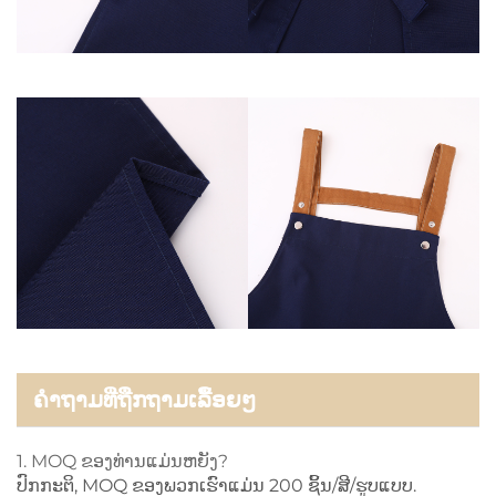
ຄຳຖາມທີ່ຖືກຖາມເລື້ອຍໆ
1. MOQ ຂອງທ່ານແມ່ນຫຍັງ?
ປົກກະຕິ, MOQ ຂອງພວກເຮົາແມ່ນ 200 ຊິ້ນ/ສີ/ຮູບແບບ.