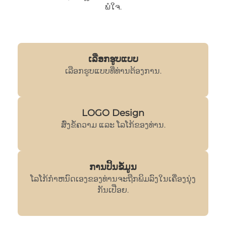
ພໍໃຈ.
ເລືອກຮູບແບບ
ເລືອກຮູບແບບທີ່ທ່ານຕ້ອງການ.
LOGO Design
ສົ່ງຂໍ້ຄວາມ ແລະ ໂລໂກ້ຂອງທ່ານ.
ການປິ້ນຂໍ້ມູນ
ໂລໂກ້ກໍາຫນົດເອງຂອງທ່ານຈະຖືກພິມລົງໃນເຄື່ອງນຸ່ງ
ກັນເປື່ອຍ.