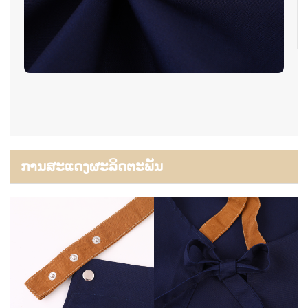
ການສະແດງຜະລິດຕະພັນ