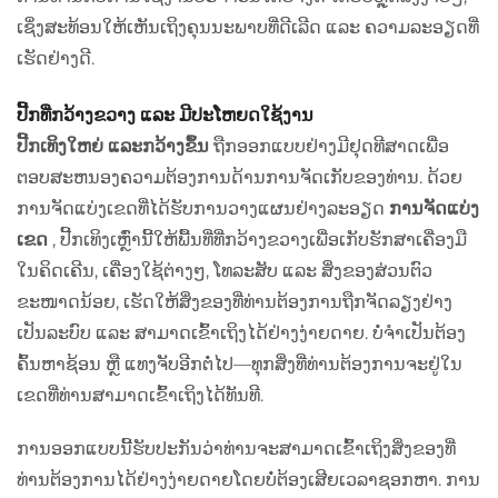
ເຊິ່ງສະທ້ອນໃຫ້ເຫັນເຖິງຄຸນນະພາບທີ່ດີເລີດ ແລະ ຄວາມລະອຽດທີ່
ເຮັດຢ່າງດີ.
ປີ້ກທີ່ກວ້າງຂວາງ ແລະ ມີປະໂຫຍດໃຊ້ງານ
ປີ້ກເທິງໃຫຍ່ ແລະກວ້າງຂຶ້ນ
ຖືກອອກແບບຢ່າງມີຢຸດທີສາດເພື່ອ
ຕອບສະຫນອງຄວາມຕ້ອງການດ້ານການຈັດເກັບຂອງທ່ານ. ດ້ວຍ
ການຈັດແບ່ງເຂດທີ່ໄດ້ຮັບການວາງແຜນຢ່າງລະອຽດ
ການຈັດແບ່ງ
ເຂດ
, ປີ້ກເທິງເຫຼົ່ານີ້ໃຫ້ພື້ນທີ່ທີ່ກວ້າງຂວາງເພື່ອເກັບຮັກສາເຄື່ອງມື
ໃນຄິດເຄີນ, ເຄື່ອງໃຊ້ຕ່າງໆ, ໂທລະສັບ ແລະ ສິ່ງຂອງສ່ວນຕົວ
ຂະໜາດນ້ອຍ, ເຮັດໃຫ້ສິ່ງຂອງທີ່ທ່ານຕ້ອງການຖືກຈັດລຽງຢ່າງ
ເປັນລະບົບ ແລະ ສາມາດເຂົ້າເຖິງໄດ້ຢ່າງງ່າຍດາຍ. ບໍ່ຈຳເປັນຕ້ອງ
ຄົ້ນຫາຊ້ອນ ຫຼື ແທງຈັບອີກຕໍ່ໄປ—ທຸກສິ່ງທີ່ທ່ານຕ້ອງການຈະຢູ່ໃນ
ເຂດທີ່ທ່ານສາມາດເຂົ້າເຖິງໄດ້ທັນທີ.
ການອອກແບບນີ້ຮັບປະກັນວ່າທ່ານຈະສາມາດເຂົ້າເຖິງສິ່ງຂອງທີ່
ທ່ານຕ້ອງການໄດ້ຢ່າງງ່າຍດາຍໂດຍບໍ່ຕ້ອງເສີຍເວລາຊອກຫາ. ການ