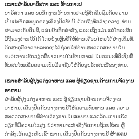
ເໝາະສຳລັບບາຣິສຕາ ແລະ ຮ້ານກາເຟ
ບາຣິສຕາ ແລະ ພະນັກງານຮ້ານກາເຟຈະຮູ້ສຶກຊື່ນຊົມກັບຄວາມ
ເປັນປະຈັກສະພູດຂອງເຄື່ອງປິດທັບນີ້. ດ້ວຍຖົງທີ່ກວ້າງຂວາງ, ທ່ານ
ສາມາດເກັບດິນສີ, ແຜ່ນບັນທຶກຄຳສັ່ງ, ແລະ ເຖິງແມ່ນແຕ່ໂທລະສັບ
ມືຖືຂອງທ່ານໄວ້ໄດ້ ໂດຍຍັງເຫຼືອທີ່ໃຫ້ທ່ານເຄື່ອນໄຫວໄດ້ຢ່າງເຕັມທີ່.
ວັດສະດຸທີ່ອາດຈະລະອອງໄດ້ຊ່ວຍໃຫ້ທ່ານສະດວກສະບາຍໃນ
suốtການເຮັດວຽກທີ່ຍາວນານໃນຮ້ານກາເຟ, ໃນຂະນະທີ່ດີເຊີນທີ່
ທັນສະໄໝເພີ່ມຄວາມເປັນມືອາຊີບໃຫ້ກັບຮູບລັກສະໜີຂອງທ່ານ.
ເໝາະສຳລັບຜູ້ປຸງແຕ່ງອາຫານ ແລະ ຜູ້ຊ່ຽວຊານດ້ານການຈັດງານ
ອາຫານ
ສຳລັບຜູ້ປຸງແຕ່ງອາຫານ ແລະ ຜູ້ຊ່ຽວຊານດ້ານການຈັດງານ
ອາຫານ, ເຄື່ອງປິດກັ້ນຮ່າງກາຍນີ້ໃຫ້ຄວາມທົນທານ ແລະ ຄວາມ
ສະດວກສະບາຍທີ່ທ່ານຕ້ອງການໃນສະພາບແວດລ້ອມການເຮັດ
ວຽກທີ່ມີຄວາມໄວສູງ. ບໍ່ວ່າທ່ານຈະກຳລັງຈັດການຖ້ວຍຮ້ອນ ຫຼື
ກຳລັງເຮັດວຽກກັບເຂົ້າໝາກ, ເຄື່ອງປິດກັ້ນຮ່າງກາຍນີ້
ຜ້າແຄນ