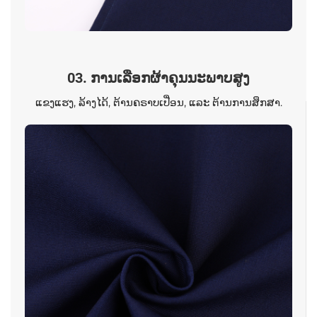
03. ການເລືອກຜ້າຄຸນນະພາບສູງ
ແຂງແຮງ, ລ້າງໄດ້, ຕ້ານຄຣາບເປື່ອນ, ແລະ ຕ້ານການສຶກສາ.