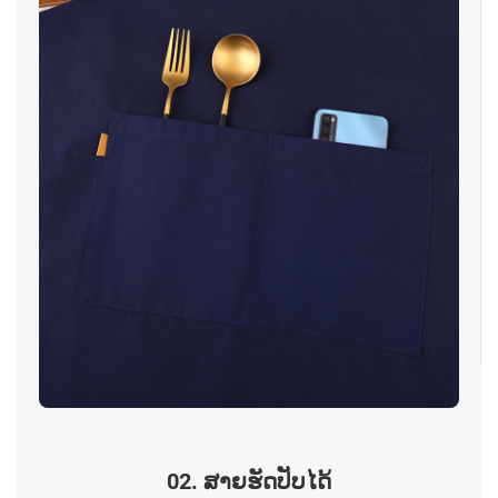
02. ສາຍຮັດປັບໄດ້