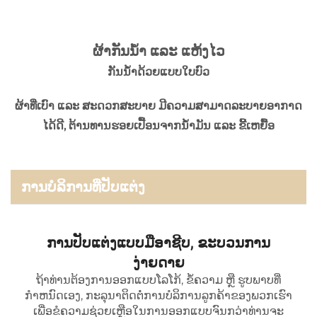
ຜ້າກັນນ້ຳ ແລະ ແຫ້ງໄວ
ກັນນ້ຳດ້ວຍແບບໃບບົວ
ຜ້າທີ່ເບົາ ແລະ ສະດວກສະບາຍ ມີຄວາມສາມາດລະບາຍອາກາດ
ໄດ້ດີ, ຕ້ານທານຮອຍເປື້ອນຈາກນ້ຳມັນ ແລະ ຂີ້ເຫຍື້ອ
ການບໍລິການທີ່ປັບແຕ່ງ
ການປັບແຕ່ງແບບມືອາຊີບ, ຂະບວນການ
ງ່າຍດາຍ
ຖ້າທ່ານຕ້ອງການອອກແບບໂລໂກ້, ຂໍ້ຄວາມ ຫຼື ຮູບພາບທີ່
ກໍາຫນົດເອງ, ກະລຸນາຕິດຕໍ່ການບໍລິການລູກຄ້າຂອງພວກເຮົາ
ເພື່ອຂໍຄວາມຊ່ວຍເຫຼືອໃນການອອກແບບຈົນກວ່າທ່ານຈະ