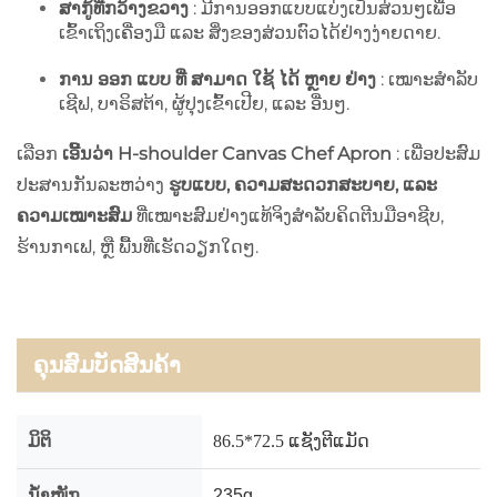
ສາກູ້ທີ່ກວ້າງຂວາງ
: ມີການອອກແບບແບ່ງເປັນສ່ວນໆເພື່ອ
ເຂົ້າເຖິງເຄື່ອງມື ແລະ ສິ່ງຂອງສ່ວນຕົວໄດ້ຢ່າງງ່າຍດາຍ.
ການ ອອກ ແບບ ທີ່ ສາມາດ ໃຊ້ ໄດ້ ຫຼາຍ ຢ່າງ
: ເໝາະສຳລັບ
ເຊີຟ, ບາຣິສຕ້າ, ຜູ້ປຸງເຂົ້າເປີຍ, ແລະ ອື່ນໆ.
ເລືອກ
ເອີ້ນວ່າ H-shoulder Canvas Chef Apron
: ເພື່ອປະສົມ
ປະສານກັນລະຫວ່າງ
ຮູບແບບ, ຄວາມສະດວກສະບາຍ, ແລະ
ຄວາມເໝາະສົມ
ທີ່ເໝາະສົມຢ່າງແທ້ຈິງສຳລັບຄິດຕີນມືອາຊີບ,
ຮ້ານກາເຟ, ຫຼື ພື້ນທີ່ເຮັດວຽກໃດໆ.
ຄຸນສົມບັດສິນຄ້າ
ມິຕິ
86.5*72.5 ແຊັງຕີແມັດ
ນ້ຳໜັກ
235g