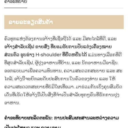
ຄຳອະທິບາຍ
ລາຍລະອຽດສິນຄ້າ
ຄົວທຸກແຫ່ງຕ້ອງການອາ້າງທີ່ເຊື່ອຖືໄດ້ ແລະ ມີສະໄຕລ໌ທີ່ດີ, ແລະ
ອາ້າງສຳລັບເຊີຟ ຂາຍສົ່ງ ທີ່ຍອມຮັບການປັບແຕ່ງເຄື່ອງໝາຍ
ສ່ວນຕົວ ຮູບຮ່າງ H-shoulder ທີ່ຍືດຫຍືນໄດ້
ແມ່ນທາງເລືອກທີ່ດີ
ທີ່ສຸດສຳລັບເຊີຟ, ຜູ້ປຸງອາຫານທີ່ບ້ານ, ແລະ ນັກອາຫານມືອາຊີບ.
ອອກແບບມາເພື່ອຄວາມທົນທານ, ຄວາມສະດວກສະບາຍ ແລະ ສະ
ໄຕລ໌, ອາ້ງນີ້ຈະຍົກລະດັບປະສົບການໃນຄົວຂອງທ່ານ ແລະ ໃຫ້
ຄວາມສະດວກສະບາຍທີ່ບໍ່ມີໃຜເທື່ອມາ. ມາຮ່ວມກັນເບິ່ງຄຸນສົມບັດ
ເດັ່ນທີ່ເຮັດໃຫ້ອາ້ງນີ້ເປັນສິ່ງທີ່ຈຳເປັນສຳລັບທຸກໆຄົນທີ່ຮັກການປຸງ
ອາຫານ.
ຄຳອະທິບາຍຜະລິດຕະພັນ: ການປະສົມຜະສານລະຫວ່າງຄວາມ
ເປັນປະໂຫຍດ ແລະ ຄວາມງາມ