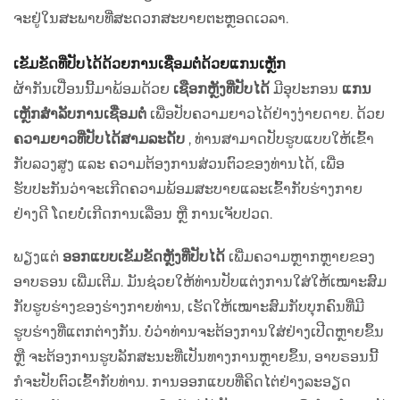
ຈະຢູ່ໃນສະພາບທີ່ສະດວກສະບາຍຕະຫຼອດເວລາ.
ເຂັມຂັດທີ່ປັບໄດ້ດ້ວຍການເຊື່ອມຕໍ່ດ້ວຍແກນເຫຼັກ
ຜ້າກັນເປື່ອນນີ້ມາພ້ອມດ້ວຍ
ເຊືອກຫຼັງທີ່ປັບໄດ້
ມີອຸປະກອນ
ແກນ
ເຫຼັກສຳລັບການເຊື່ອມຕໍ່
ເພື່ອປັບຄວາມຍາວໄດ້ຢ່າງງ່າຍດາຍ. ດ້ວຍ
ຄວາມຍາວທີ່ປັບໄດ້ສາມລະດັບ
, ທ່ານສາມາດປັບຮູບແບບໃຫ້ເຂົ້າ
ກັບລວງສູງ ແລະ ຄວາມຕ້ອງການສ່ວນຕົວຂອງທ່ານໄດ້, ເພື່ອ
ຮັບປະກັນວ່າຈະເກີດຄວາມພ້ອມສະບາຍແລະເຂົ້າກັບຮ່າງກາຍ
ຢ່າງດີ ໂດຍບໍ່ເກີດການເລື່ອນ ຫຼື ການເຈັບປວດ.
ພຽງແຕ່
ອອກແບບເຂັມຂັດຫຼັງທີ່ປັບໄດ້
ເພີ່ມຄວາມຫຼາກຫຼາຍຂອງ
ອາບຣອນ ເພີ່ມເຕີມ. ມັນຊ່ວຍໃຫ້ທ່ານປັບແຕ່ງການໃສ່ໃຫ້ເໝາະສົມ
ກັບຮູບຮ່າງຂອງຮ່າງກາຍທ່ານ, ເຮັດໃຫ້ເໝາະສົມກັບບຸກຄົນທີ່ມີ
ຮູບຮ່າງທີ່ແຕກຕ່າງກັນ. ບໍ່ວ່າທ່ານຈະຕ້ອງການໃສ່ຢ່າງເປີດຫຼາຍຂຶ້ນ
ຫຼື ຈະຕ້ອງການຮູບລັກສະນະທີ່ເປັນທາງການຫຼາຍຂຶ້ນ, ອາບຣອນນີ້
ກໍຈະປັບຕົວເຂົ້າກັບທ່ານ. ການອອກແບບທີ່ຄິດໄຕ່ຢ່າງລະອຽດ