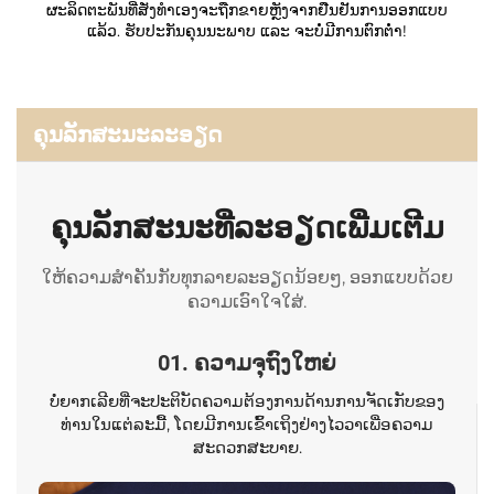
ຜະລິດຕະພັນທີ່ສັ່ງທຳເອງຈະຖືກຂາຍຫຼັງຈາກຢືນຢັນການອອກແບບ
ແລ້ວ. ຮັບປະກັນຄຸນນະພາບ ແລະ ຈະບໍ່ມີການຕົກຕ່ຳ!
ຄຸນລັກສະນະລະອຽດ
ຄຸນລັກສະນະທີ່ລະອຽດເພີ່ມເຕີມ
ໃຫ້ຄວາມສຳຄັນກັບທຸກລາຍລະອຽດນ້ອຍໆ, ອອກແບບດ້ວຍ
ຄວາມເອົາໃຈໃສ່.
01. ຄວາມຈຸຖົງໃຫຍ່
ບໍ່ຍາກເລີຍທີ່ຈະປະຕິບັດຄວາມຕ້ອງການດ້ານການຈັດເກັບຂອງ
ທ່ານໃນແຕ່ລະມື້, ໂດຍມີການເຂົ້າເຖິງຢ່າງໄວວາເພື່ອຄວາມ
ສະດວກສະບາຍ.