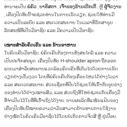
ທ່ານຈະເປັນ
ພໍ່ຄົວ
,
ບາຣິສຕາ
,
ເຈົ້າຂອງຮ້ານເບີກເກີ
, ຫຼື
ຜູ້ຈັດງານ
, ເຄື່ອງປິດທັບນີ້ຈະຊ່ວຍທ່ານໃນການເຮັດວຽກ, ຊ່ວຍໃຫ້ທ່ານມີ
ຄວາມເປັນລະບົບ ແລະ ສະດວກສະບາຍ ໃນເວລາທີ່ຮັກສາຮູບ
ລັກສະໜີທີ່ເປັນມືອາຊີບ ແລະ ມີຄວາມເປັນມືອາຊີບ.
ເໝາະສຳລັບຄິດເຄີນ ແລະ ຮ້ານອາຫານ
ໃນຄິດເຄີນມືອາຊີບ, ພໍ່ຄິດເຄີນຕ້ອງການທັງສະໄຕລ໌ ແລະ ຄວາມ
ເປັນປະຈັກສະພູດ. ເຄື່ອງປິດທັບ
H-shoulder apron
ຖືກອອກ
ແບບມາສຳລັບສະພາບແວດລ້ອມຄິດເຄີນທີ່ເຕັມໄປດ້ວຍການເຮັດ
ວຽກຢ່າງເຂັ້ມງວດ ໂດຍທີ່ພໍ່ຄິດເຄີນຕ້ອງເຄື່ອນໄຫວໄດ້ຢ່າງໄວວາ
ແລະ ສະດວກສະບາຍ. ສ່ວນເຊືອກທີ່ປັບໄດ້ຊ່ວຍໃຫ້ເຂົ້າກັບຮູບຮ່າງ
ຂອງທ່ານໄດ້ຢ່າງເໝາະສົມ, ແລະ ສ່ວນຖົງທີ່ໃຫຍ່ຊ່ວຍເກັບເຄື່ອງມື
ທີ່ຈຳເປັນໄວ້ໃນທີ່ທີ່ເຂົ້າເຖິງໄດ້ງ່າຍ. ການຜະລິດທີ່ແໜ້ນແຟ້ນຂອງ
ເຄື່ອງປິດທັບນີ້ໝາຍຄວາມວ່າມັນສາມາດຕ້ານທານການໃຊ້ງານ
ຢ່າງໜັກໃນຄິດເຄີນມືອາຊີບໄດ້ໂດຍບໍ່ເກີດການຈືດສີ ຫຼື ຢຸ່ເປື່ອຍ.