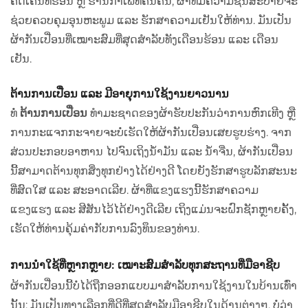
ຄິດເຄີນທີ່ຮ້ອນ ຫຼື ຮ້ານກາເຟທີ່ຄື້ນຄື້ນ, ຜ້າທີ່ມີຄວາມຊື່ນສະບາຍຈະ
ຊ່ວຍຄວບຄຸມອຸນຫະພູມ ແລະ ຮັກສາຄວາມເຢັນໃຫ້ທ່ານ. ມັນເປັນ
ຜ້າກັນເປື່ອນທີ່ເໝາະສົມທີ່ສຸດສຳລັບທັງເດືອນຮ້ອນ ແລະ ເດືອນ
ເຢັນ.
ຕ້ານການເປື່ອນ ແລະ ມີອາຍຸການໃຊ້ງານຍາວນານ
ທໍ່
ຕ້ານການເປື່ອນ
ທຳມະຊາດຂອງຜ້າຮັບປະກັນວ່າການຫົກເທີງ ຫຼື
ການກະແຈກກະຈາຍຈະບໍ່ເຮັດໃຫ້ຜ້າກັນເປື່ອນເສຍຮູບຮ່າງ. ຈາກ
ສ່ວນປະກອບອາຫານ ໄປຈົນເຖິງນ້ຳມັນ ແລະ ນ້ຳຈີ່ນ, ຜ້າກັນເປື່ອນ
ນີ້ສາມາດຕ້ານທຸກສິ່ງທຸກຢ່າງໄດ້ຢ່າງດີ ໂດຍຍັງຮັກສາຮູບລັກສະນະ
ທີ່ສົດໃສ ແລະ ສະອາດເລີຍ. ຜ້າທີ່ແຂງແຮງນີ້ຮັກສາຄວາມ
ແຂງແຮງ ແລະ ສີສັນໄວ້ໄດ້ຢ່າງດີເລີຍ ເຖິງແມ່ນຈະຝົກຊັກຫຼາຍຄັ້ງ,
ເຮັດໃຫ້ທ່ານຄຸ້ມຄ່າກັບການລົງທຶນຂອງທ່ານ.
ການນຳໃຊ້ທີ່ຫຼາກຫຼາຍ: ເໝາະສົມສຳລັບທຸກສະຖານທີ່ມືອາຊີບ
ຜ້າກັນເປື່ອນນີ້ບໍ່ໄດ້ຖືກອອກແບບມາສຳລັບການໃຊ້ງານໃນບ້ານເທົ່າ
ນັ້ນ; ມັນເປັນທາງເລືອກທີ່ດີທີ່ສຸດສຳລັບມືອາຊີບໃນດ້ານຕ່າງໆ. ບໍ່ວ່າ