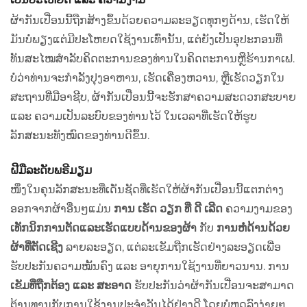
ຜ້າກັນເປື່ອນນີ້ຖືກສ້າງຂຶ້ນດ້ວຍຄວາມລະອຽດທຸກໆດ້ານ, ເຮັດໃຫ້
ມັນບໍ່ພຽງແຕ່ມີປະໂຫຍດໃຊ້ງານເທົ່ານັ້ນ, ແຕ່ຍັງເປັນອຸປະກອນທີ່
ທັນສະໄໝສຳລັບຄິດຕະການຂອງທ່ານໃນຄິດຕະການຫຼືຮ້ານກາເຟ.
ບໍ່ວ່າທ່ານຈະກຳລັງປຸງອາຫານ, ເຮັດເຄື່ອງຫວານ, ຫຼືເຮັດວຽກໃນ
ສະຖານທີ່ມືອາຊີບ, ຜ້າກັນເປື່ອນນີ້ຈະຮັກສາຄວາມສະດວກສະບາຍ
ແລະ ຄວາມເປັນລະບົບຂອງທ່ານໄວ້ ໃນເວລາທີ່ເຮັດໃຫ້ຮູບ
ລັກສະນະທັງໝົດຂອງທ່ານດີຂຶ້ນ.
ຝີມືລະດັບພຣີມຽມ
ໜຶ່ງໃນຄຸນລັກສະນະທີ່ເດັ່ນຊັດທີ່ເຮັດໃຫ້ຜ້າກັນເປື່ອນນີ້ແຕກຕ່າງ
ອອກຈາກຜ້າອື່ນໆແມ່ນ
ການ ເຮັດ ວຽກ ທີ່ ດີ ເລີດ
ຄວາມງາມຂອງ
ເທັກນິກການຕັດແລະເຮັດແບບດ້ານຂອງຜ້າ
ກັບ
ການຫໍ່ດ້ານດ້ວຍ
ຜ້າທີ່ຕັດເຊີງ
ລາຍລະອຽດ, ແຕ່ລະເຂັມຖືກເຮັດຢ່າງລະອຽດເພື່ອ
ຮັບປະກັນຄວາມໝັ້ນຄົງ ແລະ ອາຍຸການໃຊ້ງານທີ່ຍາວນານ. ການ
ເຂັມທີ່ຖືກຕ້ອງ ແລະ ສະອາດ
ຮັບປະກັນວ່າຜ້າກັນເປື່ອນຈະສາມາດ
ຕ້ານທານກັບການໃຊ້ງານປະຈຳວັນໄດ້ຢ່າງດີ ໂດຍບໍ່ຫຼຸດລົງງ່າຍໆ,