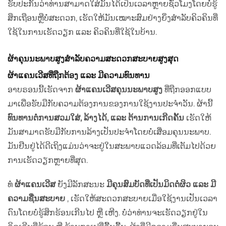
ຮັບປະກັນວ່າທ່ານສາມາດໃສ່ມັນໄດ້ເປັນເວລາຫຼາຍຊົ່ວໂມງໂດຍບໍ່ຮູ້
ສຶກເຖືອນຫຼືບໍ່ສະດວກ, ເຮັດໃຫ້ມັນເໝາະສົມຢ່າງຍິ່ງສຳລັບຄິວຄິນທີ່
ໃຊ້ໃນການເຮັດວຽກ ແລະ ຄິວຄິນທີ່ໃຊ້ໃນບ້ານ.
ຜ້າຄຸນນະພາບສູງສຳລັບຄວາມສະດວກສະບາຍສູງສຸດ
ຜ້າແຄນເວີສທີ່ຖືກຕ້ອງ ແລະ ມີຄວາມທົນທານ
ອາບຣອນນີ້ເຮັດຈາກ
ຜ້າແຄນເວີສຄຸນນະພາບສູງ
ທີ່ຖືກອອກແບບ
ມາເພື່ອຮັບມືກັບຄວາມຕ້ອງການຂອງການໃຊ້ງານປະຈຳວັນ. ຜ້ານີ້
ທົນທານຕໍ່ການສວມໃສ່, ລ້າງໄດ້, ແລະ ຕ້ານການເກີດຄັ້ນ
ເຮັດໃຫ້
ມັນສາມາດຮັບມືກັບການລ້າງເປັນປະຈຳໂດຍບໍ່ເສື່ອມຄຸນນະພາບ.
ມັນຢືນຢູ່ໄດ້ດີເຖິງແມ່ນວ່າຈະຢູ່ໃນສະພາບແວດລ້ອມທີ່ເຕັມໄປດ້ວຍ
ການເຮັດວຽກຫຼາຍທີ່ສຸດ.
ທໍ່
ຜ້າແຄນເວີສ
ຍັງມີລັກສະນະ
ມີຄຸນສົມບັດທີ່ເປັນມິດຕໍ່ຜິວ ແລະ ມີ
ຄວາມຊື່ນສະບາຍ
, ເຮັດໃຫ້ສະດວກສະບາຍເມື່ອໃຊ້ງານເປັນເວລາ
ດົນໂດຍບໍ່ຮູ້ສຶກຮ້ອນເກີນໄປ ຫຼື ເຫີງ. ບໍ່ວ່າທ່ານຈະເຮັດວຽກຢູ່ໃນ