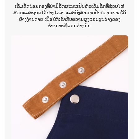
ເຂັມຂັດບ່ອນຄອງທີ່ບ່າມີລັກສະນະເປັນຫົວເຂັມຂັດທີ່ຊ່ວຍໃຫ້
ສວມແລະຖອດໄດ້ຢ່າງໄວວາ ແລະຍັງສາມາດປັບຄວາມຍາວໄດ້
ຢ່າງງ່າຍດາຍ ເພື່ອໃຫ້ເຂົ້າກັບຄວາມສູງແລະຮູບຮ່າງຂອງ
ຮ່າງກາຍທີ່ແຕກຕ່າງກັນ.