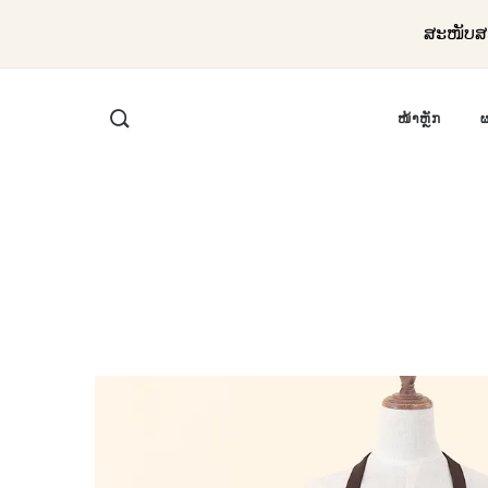
ສະໜັບສະ
ໜ້າຫຼັກ