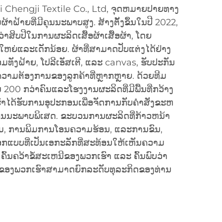
ebei Chengji Textile Co., Ltd, ຈຸດຫມາຍປາຍທາງ
ມຜ້າຝ້າຍທີ່ມີຄຸນນະພາບສູງ. ສ້າງຕັ້ງຂຶ້ນໃນປີ 2022,
າສິບປີໃນການຜະລິດເສື້ອຜ້າເສື້ອຜ້າ, ໂດຍ
້ໃຫຍ່ແລະເດັກນ້ອຍ. ຜ້າທີ່ສາມາດປັບແຕ່ງໄດ້ຢ່າງ
ທັງຝ້າຍ, ໂປລີເອັສເຕີ, ແລະ canvas, ຮັບປະກັນ
າມຕ້ອງການຂອງລູກຄ້າທີ່ຫຼາກຫຼາຍ. ດ້ວຍທີມ
 200 ກວ່າຄົນແລະໂຮງງານຜະລິດທີ່ມີພື້ນທີ່ກວ້າງ
າໄດ້ຮັບການອຸປະກອນເພື່ອຈັດການກັບຄໍາສັ່ງຂະຫ
ຸນນະພາບພິເສດ. ຂະບວນການຜະລິດທີ່ກ້າວຫນ້າ
ມ, ການພິມການໂອນຄວາມຮ້ອນ, ແລະການຂົນ,
ກແບບທີ່ເປັນເອກະລັກທີ່ສະທ້ອນໃຫ້ເຫັນຄວາມ
. ຄົ້ນຄວ້າຂໍ້ສະເຫນີຂອງພວກເຮົາ ແລະ ຄົ້ນພົບວ່າ
 ຂອງພວກເຮົາສາມາດຍົກລະດັບທຸລະກິດຂອງທ່ານ