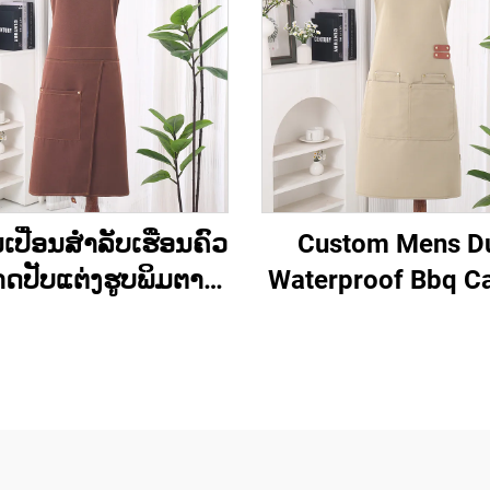
ນເປື່ອນສຳລັບເຮືອນຄົວ
Custom Mens D
ດປັບແຕ່ງຮູບພິມຕາມ
Waterproof Bbq C
ຳລັບເຊີຟ ແລະ ຜູ້ປຸງ
Tool ເຄື່ອງມືເຮັດ
ງອາຫານ ໂດຍເຕັກນິກ
Apron ມີກະເປົ
imation, ມີຄວາມກັນ
້ ແລະ ມີຊື່ຍີ່ຫໍ້ຕາມໃຈ
ູ້ໃຫຍ່ ຜ້າກັນເປື່ອນທີ່