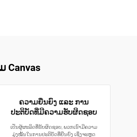
ພິມ Canvas
ຄວາມຍືນຍົງ ແລະ ການ
ປະຕິບັດທີ່ມີຄວາມຮັບຜິດຊອບ
ເປັນຜູ້ຜະລິດທີ່ຮັບຜິດຊອບ, ພວກເຮົາມີຄວາມ
ມຸ່ງໝັ້ນໃນການປະຕິບັດທີ່ຍືນຍົງ ເຊິ່ງຈະຫຼຸດ