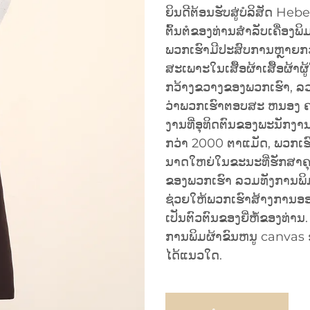
ຍິນດີຕ້ອນຮັບສູ່ບໍລິສັດ H
ຕົ້ນຕໍຂອງທ່ານສໍາລັບເຄື່ອງພິ
ພວກເຮົາມີປະສົບການຫຼາຍກວ່
ສະເພາະໃນເສື້ອຜ້າເສື້ອຜ້າຜູ
ກວ້າງຂວາງຂອງພວກເຮົາ, ລວມ
ວ່າພວກເຮົາຕອບສະ ຫນອງ ຄວ
ງານທີ່ອຸທິດຕົນຂອງພະນັກງານ
ກວ່າ 2000 ຕາແມັດ, ພວກເຮົ
ນາດໃຫຍ່ໃນຂະນະທີ່ຮັກສາຄ
ຂອງພວກເຮົາ ລວມທັງການພິ
ຊ່ວຍໃຫ້ພວກເຮົາສ້າງການອອ
ເປັນຕົວຕົນຂອງຍີ່ຫໍ້ຂອງທ່ານ
ການພິມຜ້າຂົນຫນູ canvas
ໄດ້ແນວໃດ.