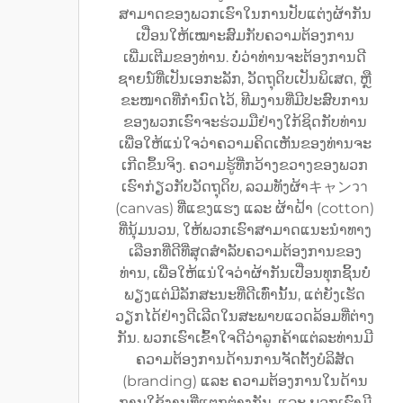
ສາມາດຂອງພວກເຮົາໃນການປັບແຕ່ງຜ້າກັນ
ເປື່ອນໃຫ້ເໝາະສົມກັບຄວາມຕ້ອງການ
ເພີ່ມເຕີມຂອງທ່ານ. ບໍ່ວ່າທ່ານຈະຕ້ອງການດີ
ຊາຍນ໌ທີ່ເປັນເອກະລັກ, ວັດຖຸດິບເປັນພິເສດ, ຫຼື
ຂະໜາດທີ່ກຳນົດໄວ້, ທີມງານທີ່ມີປະສົບການ
ຂອງພວກເຮົາຈະຮ່ວມມືຢ່າງໃກ້ຊິດກັບທ່ານ
ເພື່ອໃຫ້ແນ່ໃຈວ່າຄວາມຄິດເຫັນຂອງທ່ານຈະ
ເກີດຂຶ້ນຈິງ. ຄວາມຮູ້ທີ່ກວ້າງຂວາງຂອງພວກ
ເຮົາກ່ຽວກັບວັດຖຸດິບ, ລວມທັງຜ້າキャンวา
(canvas) ທີ່ແຂງແຮງ ແລະ ຜ້າຝ້າ (cotton)
ທີ່ນຸ້ມນວນ, ໃຫ້ພວກເຮົາສາມາດແນະນຳທາງ
ເລືອກທີ່ດີທີ່ສຸດສຳລັບຄວາມຕ້ອງການຂອງ
ທ່ານ, ເພື່ອໃຫ້ແນ່ໃຈວ່າຜ້າກັນເປື່ອນທຸກຊິ້ນບໍ່
ພຽງແຕ່ມີລັກສະນະທີ່ດີເທົ່ານັ້ນ, ແຕ່ຍັງເຮັດ
ວຽກໄດ້ຢ່າງດີເລີດໃນສະພາບແວດລ້ອມທີ່ຕ່າງ
ກັນ. ພວກເຮົາເຂົ້າໃຈດີວ່າລູກຄ້າແຕ່ລະທ່ານມີ
ຄວາມຕ້ອງການດ້ານການຈັດຕັ້ງບໍລິສັດ
(branding) ແລະ ຄວາມຕ້ອງການໃນດ້ານ
ການໃຊ້ງານທີ່ແຕກຕ່າງກັນ, ແລະ ພວກເຮົາມີ