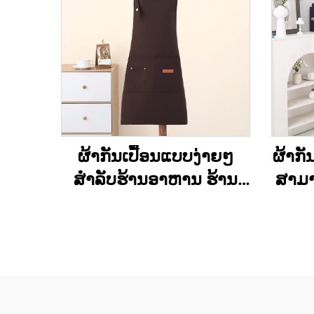
ຜ້າກັນເປື້ອນແບບງ່າຍໆ
ຜ້າກັ
ສຳລັບຮ້ານອາຫານ ຮ້ານ
ສາມາ
ເສີບ ວັນພັກ ຜ້າແຄນວາດ
ໃຈ ສ
ສຳລັບເຂົ້າຄົວ ສາມາດສັ່ງ
ແຕ່
ທຳໄດ້ ຖືກ ແລະ ອິນຊີ
subl
ນ້ຳໄດ
ສຳລັບຜ