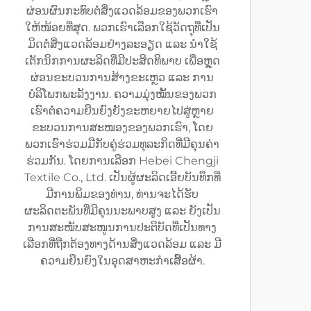
ຜ່ອນຜົນກະທົບຕໍ່ສິ່ງແວດລ້ອມຂອງພວກເຮົາ
ໃຫ້ໜ້ອຍທີ່ສຸດ. ພວກເຮົາເລືອກໃຊ້ວັດຖຸທີ່ເປັນ
ມິດຕໍ່ສິ່ງແວດລ້ອມຢ່າງລະອຽດ ແລະ ນຳໃຊ້
ເຕັກນິກການຜະລິດທີ່ມີປະສິດທິພາບ ເພື່ອຫຼຸດ
ຜ່ອນຂະບວນການສ້າງຂະເຫຼວ ແລະ ການ
ບໍລິໂພກພະລັງງານ. ຄວາມມຸ່ງໝັ້ນຂອງພວກ
ເຮົາຕໍ່ຄວາມຍືນຍົງຍັງຂະຫຍາຍໄປສູ່ຫຼາຍ
ຂະບວນການສະໜອງຂອງພວກເຮົາ, ໂດຍ
ພວກເຮົາຮ່ວມມືກັບຄູ່ຮ່ວມທຸລະກິດທີ່ມີຄຸນຄ່າ
ຮ່ວມກັນ. ໂດຍການເລືອກ Hebei Chengji
Textile Co., Ltd. ເປັນຜູ້ຜະລິດເອີ້ຍບັນທຶກທີ່
ມີການພິມຂອງທ່ານ, ທ່ານຈະໄດ້ຮັບ
ຜະລິດຕະພັນທີ່ມີຄຸນນະພາບສູງ ແລະ ຍັງເປັນ
ການສະໜັບສະໜູນການປະຕິບັດທີ່ເປັນທາງ
ເລືອກທີ່ຖືກຕ້ອງທາງດ້ານສິ່ງແວດລ້ອມ ແລະ ມີ
ຄວາມຍືນຍົງໃນອຸດສາຫະກຳເສື້ອຜ້າ.