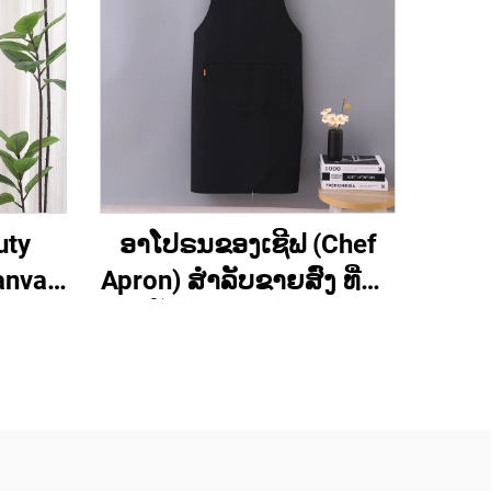
uty
ອາໂປຣນຂອງເຊີຟ (Chef
anvas
Apron) ສຳລັບຂາຍສົ່ງ ທີ່ຮັບ
ວຽກ
ປັບແຕ່ງເຄື່ອງໝາກ
າ
(Customized Logo) ໄດ້
ອາໂປຣນທີ່ມີຄວາມຍືດຫຍຸ່ນ
ແລະ ມີສ່ວນເຊື່ອມຕໍ່ເປັນຮູບ
H ຢູ່ທີ່ບ່າ (H-shoulder) ອາ