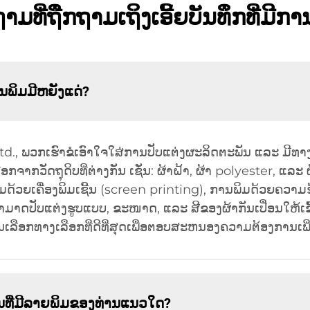
າມທີ່ຖືກຖາມເຖິງເອີ້ຍບັນທຶກທີ່ມີກາ
ານພິມມີຫຍັງແດ່?
 Ltd., ພວກເຮົາຂໍເອົາໃຈໃສ່ການປັບແຕ່ງຜະລິດຕະພັນ ແລະ ມີທາ
ກຈາກວັດຖຸດິບທີ່ຕ່າງກັນ ເຊັ່ນ: ຜ້າຝ້າ, ຜ້າ polyester, ແລະ
ພິມດ້ວຍເຄື່ອງພິມເຊີ້ນ (screen printing), ການພິມດ້ວຍຄວາມ
າດປັບແຕ່ງຮູບແບບ, ຂະໜາດ, ແລະ ສີຂອງຜ້າກັນເປື່ອນໃຫ້ເຂົ້າກ
ການເລືອກທາງເລືອກທີ່ດີທີ່ສຸດເພື່ອຕອບສະຫນອງຄວາມຕ້ອງການເພ
ນທີ່ມີລາຍພິມຂອງທ່ານແນວໃດ?