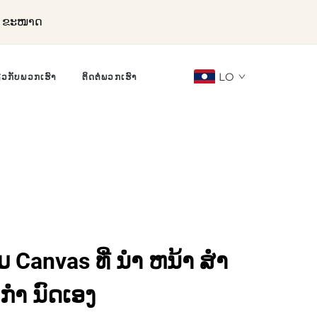
ລະ ຂະໜາດ
LO
ຽວກັບພວກເຮົາ
ຕິດຕໍ່ພວກເຮົາ
ມ Canvas ທີ່ ນໍາ ຫນ້າ ສໍາ
ກໍາ ນົດເອງ