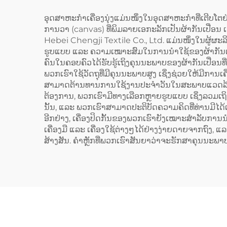
ເ
ອຸດສາຫະກຳເຄື່ອງນຸ່ງແມ່ນໜຶ່ງໃນອຸດສາຫະກຳທີ່ເຕີບໂ
ການວາ (canvas) ທີ່ພິມລາຍເອກະລັກເປັນຜ້າກັນເປື່ອນ 
Hebei Chengji Textile Co., Ltd. ແມ່ນໜຶ່ງໃນຜູ້ຜະລ
ຮູບແບບ ແລະ ຄວາມເໝາະສົມໃນການນຳໃຊ້ຂອງຜ້າກັນເປື່ອນ
ຄົນໃນຄອບຄົວໄດ້ຮັບຮູ້ເຖິງຄຸນນະພາບຂອງຜ້າກັນເປື່ອນ
ພວກເຮົາໃຊ້ວັດຖຸທີ່ມີຄຸນນະພາບສູງ ເຊິ່ງຊ່ວຍໃຫ້ມີການເ
ສາມາດຕ້ານທານການໃຊ້ງານປະຈຳວັນໃນສະພາບແວດລ້ອມທີ
ຕ້ອງການ, ພວກເຮົາມີທາງເລືອກຫຼາຍຮູບແບບ ເຊິ່ງລວມເຖິ
ນັ້ນ, ແລະ ພວກເຮົາສາມາດປະຕິບັດຄວາມຄິດທີ່ທ່ານມີໄດ້ເກ
ອີກຢ່າງ, ເຄື່ອງປິດກັ້ນຂອງພວກເຮົາຍັງເໝາະສຳລັບກາ
ເຄື່ອງມື ແລະ ເຄື່ອງໃຊ້ຕ່າງໆໄດ້ຢ່າງງ່າຍດາຍຈາກຖົງ, 
ສ້າງສັນ. ຄຳຫຼັກທີ່ພວກເຮົາສັນຍາວ່າຈະຮັກສາຄຸນນະພາບ ແ