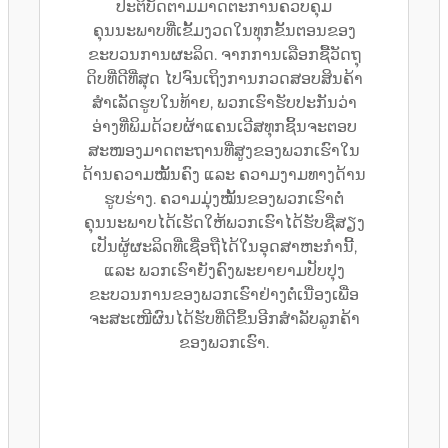
ປະຕິບັດຕາມມາດຕະການຄວບຄຸມ
ຄຸນນະພາບທີ່ເຂັ້ມງວດໃນທຸກຂັ້ນຕອນຂອງ
ຂະບວນການຜະລິດ. ຈາກການເລືອກຊື້ວັດຖຸ
ດິບທີ່ດີທີ່ສຸດ ໄປຈົນເຖິງການກວດສອບສິນຄ້າ
ສຳເລັດຮູບໃນທ້າຍ, ພວກເຮົາຮັບປະກັນວ່າ
ອ່າງທີ່ພິມດ້ວຍຜ້າແຄນເວີສທຸກຊິ້ນຈະຕອບ
ສະໜອງມາດຕະຖານທີ່ສູງຂອງພວກເຮົາໃນ
ດ້ານຄວາມໝັ້ນຄົງ ແລະ ຄວາມງາມທາງດ້ານ
ຮູບຮ່າງ. ຄວາມມຸ່ງໝັ້ນຂອງພວກເຮົາຕໍ່
ຄຸນນະພາບໄດ້ເຮັດໃຫ້ພວກເຮົາໄດ້ຮັບຊື່ສຽງ
ເປັນຜູ້ຜະລິດທີ່ເຊື່ອຖືໄດ້ໃນອຸດສາຫະກຳນີ້,
ແລະ ພວກເຮົາຍັງຄົງພະຍາຍາມປັບປຸງ
ຂະບວນການຂອງພວກເຮົາຢ່າງຕໍ່ເນື່ອງເພື່ອ
ຈະສະເໜີຜົນໄດ້ຮັບທີ່ດີຂຶ້ນອີກສຳລັບລູກຄ້າ
ຂອງພວກເຮົາ.