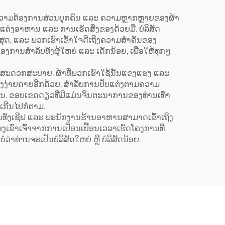
ໂປຣນທີ່ມີຂະໜາດຍາວຂຶ້ນ
(Extended) ປະກອບດ້ວຍ
າມຄວາມຕ້ອງການສ່ວນບຸກຄົນ ແລະ ຄວາມຫຼາກຫຼາຍຂອງຜ້າ
ແຕ່ງອາຫານ ແລະ ການເຮັດສິ່ງຂອງດ້ວຍມື. ບໍລິສັດ
ຜ້າແຜ່ນ (Canvas) ສີເຂັ້ມ
ີ່ສຸດ, ແລະ ພວກເຮົາເຂົ້າໃຈດີເຖິງຄວາມສຳຄັນຂອງ
ເຊັ່ນ: ສີເຂັ້ມຄືສີກາເຟ (Dark
ການສຳລັບທັງຜູ້ໃຫຍ່ ແລະ ເດັກນ້ອຍ, ເພື່ອໃຫ້ທຸກໆ
Coffee) ແລະ ມີລະບົບປັບ
 ແລະ ສະດວກສະບາຍ. ຜ້າທີ່ພວກເຮົາໃຊ້ນັ້ນແຂງແຮງ ແລະ
ຂະໜາດໄດ້ (Adjustable)
າງງ່າຍດາຍອີກດ້ວຍ. ສຳລັບການປັບແຕ່ງຕາມຄວາມ
ງກັນ. ຂອບເຂດດຽວທີ່ມີແມ່ນຈິນຕະນາການຂອງທ່ານເທົ່າ
ນເກີນໄປກໍຕາມ.
ອມທັງເຊີຟ ແລະ ພະນັກງານຮ້ານອາຫານສາມາດເຂົ້າເຖິງ
ອງເຂົາເຈົ້າຈາກການເປື່ອນເປື້ອນເວລາເຮັດໂຄງການທີ່
າທ່ານຈະເປັນບໍລິສັດໃຫຍ່ ຫຼື ບໍລິສັດນ້ອຍ.