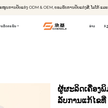
ໜູນການປັບແຕ່ງ ODM & OEM, ຍອມຮັບການປັບແຕ່ງສີ, ໂລໂກ້ ແ
ຜະລິດຕະພັນ
ຂ່າວ
ກ່
ຜູ້ຜະລິດເຄື່ອງພິ
ລັບການແກ້ໄຂທີ່ 