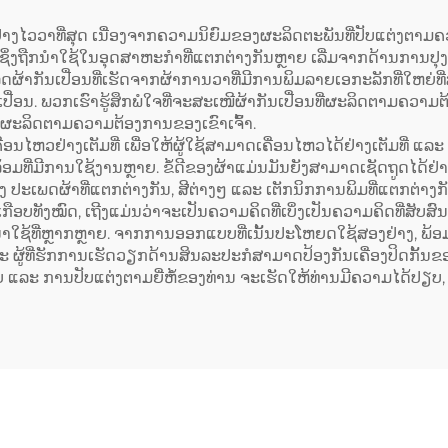
ຮັດຈາກຜ້າກະເປົາ
ຕຢ່າງໄວວາທີ່ສຸດ ເນື່ອງຈາກຄວາມນິຍົມຂອງຜະລິດຕະພັນທີ່ປັບແຕ່ງຕ
ເຊິ່ງຖືກນຳໃຊ້ໃນອຸດສາຫະກຳທີ່ແຕກຕ່າງກັນຫຼາຍ ເລີ່ມຈາກດ້ານການປຸງ
ິດຜ້າກັນເປື່ອນທີ່ເຮັດຈາກຜ້າການວາທີ່ມີການພິມລາຍເອກະລັກທີ່ໃຫຍ່ທ
. ພວກເຮົາຮູ້ສຶກພໍໃຈທີ່ຈະສະເໜີຜ້າກັນເປື່ອນທີ່ຜະລິດຕາມຄວາມຕ້ອງ
ທີ່ຜະລິດຕາມຄວາມຕ້ອງການຂອງເຂົາເຈົ້າ.
ຄື່ອນໄຫວຢ່າງເຕັມທີ່ ເພື່ອໃຫ້ຜູ້ໃຊ້ສາມາດເຄື່ອນໄຫວໄດ້ຢ່າງເຕັມທີ່
່ມີການໃຊ້ງານຫຼາຍ. ຂໍ້ດີຂອງຜ້າແມ່ນມັນຍັງສາມາດເຊັດຖູດໄດ້ຢ່
ງ ປະເພດຜ້າທີ່ແຕກຕ່າງກັນ, ສີຕ່າງໆ ແລະ ເຕັກນິກການພິມທີ່ແຕກຕ່າ
ືອບທັງໝົດ, ເຖີງແມ່ນວ່າຈະເປັນຄວາມຄິດທີ່ເບິ່ງເປັນຄວາມຄິດທີ່ສັບສົ
ນນຳໃຊ້ທີ່ຫຼາກຫຼາຍ. ຈາກການອອກແບບທີ່ເນັ້ນປະໂຫຍດໃຊ້ສອງຢ່າງ, ພ້
ແລະ ຜູ້ທີ່ຮັກການເຮັດວຽກດ້ານສິນລະປະກໍສາມາດປ້ອງກັນເຄື່ອງປິດກັ້ນຂ
ລະ ການປັບແຕ່ງຕາມຍີ່ຫໍ້ຂອງທ່ານ ຈະເຮັດໃຫ້ທ່ານມີຄວາມໄດ້ປຽບ, ບໍ່ວ່