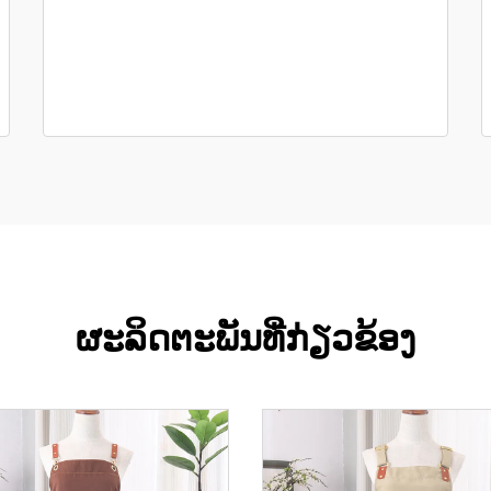
ຜະລິດຕະພັນທີ່ກ່ຽວຂ້ອງ