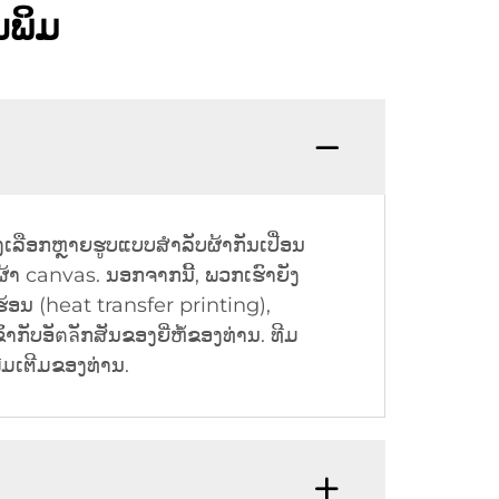
ນພິມ
ງເລືອກຫຼາຍຮູບແບບສຳລັບຜ້າກັນເປື່ອນ
 ຜ້າ canvas. ນອກຈາກນີ້, ພວກເຮົາຍັງ
ຮ້ອນ (heat transfer printing),
ັບອັตลັກສັນຂອງຍີ່ຫໍ້ຂອງທ່ານ. ທີມ
ີ່ມເຕີມຂອງທ່ານ.