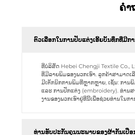
ຄຳຖ
ຕົວເລືອກໃນການປັບແຕ່ງເອີ້ຍບັນທຶກທີ່ມີກ
ທີ່ບໍລິສັດ Hebei Chengji Textile Co.,
ທີ່ມີລາຍພິມຂອງພວກເຮົາ. ລູກຄ້າສາມາດເລືອ
ມີເຕັກນິກການພິມທີ່ຫຼາກຫຼາຍ, ເຊັ່ນ: ການ
ແລະ ການປັກແຕ່ງ (embroidery). ທ່ານສາມ
ງານຂອງພວກເຮົາຢູ່ທີ່ນີ້ເພື່ອຊ່ວຍທ່ານໃນ
ທ່ານຮັບປະກັນຄຸນນະພາບຂອງຜ້າກັນເປື່ອ