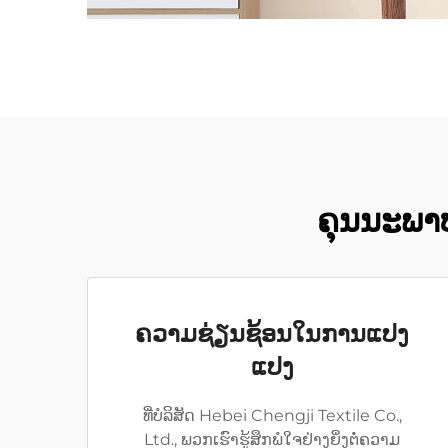
ຄຸນນະພາບທ
ຄວາມຊ່ຽນຊ້ອນໃນການແປງ
ແປງ
ທີ່ບໍລິສັດ Hebei Chengji Textile Co.,
Ltd., ພວກເຮົາຮູ້ສຶກພໍໃຈຢ່າງຍິ່ງຕໍ່ຄວາມ