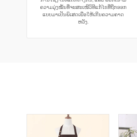
ຄວາມມຸ່ງໝັ້ນທີ່ຈະສະເໜີວິທີແກ້ໄຂທີ່ຖືກອອກ
ແບບມາເປັນພິເສດເພື່ອໃຫ້ເກີນຄວາມຄາດ
ຫວັງ.