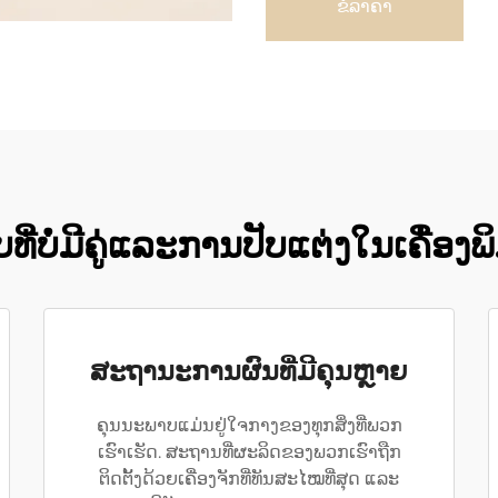
ຂໍລາຄາ
ີ່ບໍ່ມີຄູ່ແລະການປັບແຕ່ງໃນເຄື່ອງ
ສະຖານະການຜົນທີ່ມີຄຸນຫຼາຍ
ຄຸນນະພາບແມ່ນຢູ່ໃຈກາງຂອງທຸກສິ່ງທີ່ພວກ
ເຮົາເຮັດ. ສະຖານທີ່ຜະລິດຂອງພວກເຮົາຖືກ
ຕິດຕັ້ງດ້ວຍເຄື່ອງຈັກທີ່ທັນສະໄໝທີ່ສຸດ ແລະ