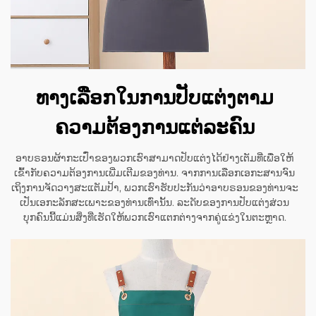
ທາງເລືອກໃນການປັບແຕ່ງຕາມ
ຄວາມຕ້ອງການແຕ່ລະຄົນ
ອາບຣອນຜ້າກະເປົ໋າຂອງພວກເຮົາສາມາດປັບແຕ່ງໄດ້ຢ່າງເຕັມທີ່ເພື່ອໃຫ້
ເຂົ້າກັບຄວາມຕ້ອງການເພີ່ມເຕີມຂອງທ່ານ. ຈາກການເລືອກເອກະສານຈົນ
ເຖິງການຈັດວາງສະແຕັມປ້າ, ພວກເຮົາຮັບປະກັນວ່າອາບຣອນຂອງທ່ານຈະ
ເປັນເອກະລັກສະເພາະຂອງທ່ານເທົ່ານັ້ນ. ລະດັບຂອງການປັບແຕ່ງສ່ວນ
ບຸກຄົນນີ້ແມ່ນສິ່ງທີ່ເຮັດໃຫ້ພວກເຮົາແຕກຕ່າງຈາກຄູ່ແຂ່ງໃນຕະຫຼາດ.