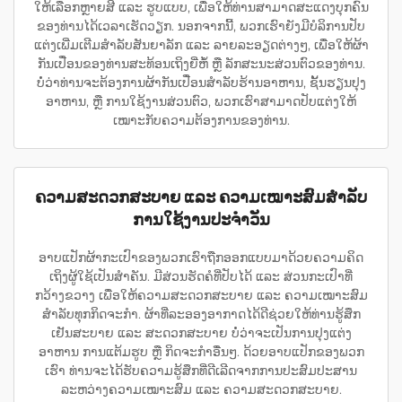
ໃຫ້ເລືອກຫຼາຍສີ ແລະ ຮູບແບບ, ເພື່ອໃຫ້ທ່ານສາມາດສະແດງບຸກຄົນ
ຂອງທ່ານໄດ້ເວລາເຮັດວຽກ. ນອກຈາກນີ້, ພວກເຮົາຍັງມີບໍລິການປັບ
ແຕ່ງເພີ່ມເຕີມສຳລັບສັນຍາລັກ ແລະ ລາຍລະອຽດຕ່າງໆ, ເພື່ອໃຫ້ຜ້າ
ກັນເປື່ອນຂອງທ່ານສະທ້ອນເຖິງຍີ່ຫໍ້ ຫຼື ລັກສະນະສ່ວນຕົວຂອງທ່ານ.
ບໍ່ວ່າທ່ານຈະຕ້ອງການຜ້າກັນເປື່ອນສຳລັບຮ້ານອາຫານ, ຊັ້ນຮຽນປຸງ
ອາຫານ, ຫຼື ການໃຊ້ງານສ່ວນຕົວ, ພວກເຮົາສາມາດປັບແຕ່ງໃຫ້
ເໝາະກັບຄວາມຕ້ອງການຂອງທ່ານ.
ຄວາມສະດວກສະບາຍ ແລະ ຄວາມເໝາະສົມສຳລັບ
ການໃຊ້ງານປະຈຳວັນ
ອາບແປັກຜ້າກະເປົາຂອງພວກເຮົາຖືກອອກແບບມາດ້ວຍຄວາມຄິດ
ເຖິງຜູ້ໃຊ້ເປັນສຳຄັນ. ມີສ່ວນຮັດຄໍທີ່ປັບໄດ້ ແລະ ສ່ວນກະເປົາທີ່
ກວ້າງຂວາງ ເພື່ອໃຫ້ຄວາມສະດວກສະບາຍ ແລະ ຄວາມເໝາະສົມ
ສຳລັບທຸກກິດຈະກຳ. ຜ້າທີ່ລະອອງອາກາດໄດ້ດີຊ່ວຍໃຫ້ທ່ານຮູ້ສຶກ
ເຢັນສະບາຍ ແລະ ສະດວກສະບາຍ ບໍ່ວ່າຈະເປັນການປຸງແຕ່ງ
ອາຫານ ການແຕ້ມຮູບ ຫຼື ກິດຈະກຳອື່ນໆ. ດ້ວຍອາບແປັກຂອງພວກ
ເຮົາ ທ່ານຈະໄດ້ຮັບຄວາມຮູ້ສຶກທີ່ດີເລີດຈາກການປະສົມປະສານ
ລະຫວ່າງຄວາມເໝາະສົມ ແລະ ຄວາມສະດວກສະບາຍ.