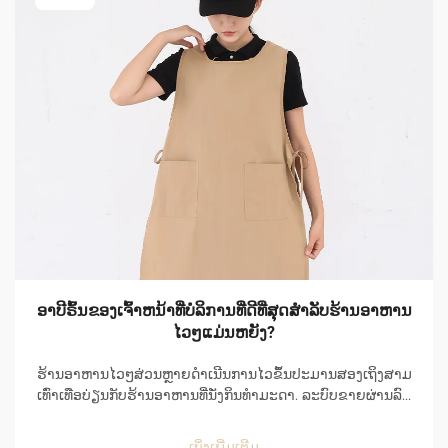
ອາບີຣົ້ນຂອງເຈົ້າຫນ້າທີ່ບໍລິການທີ່ດີທີ່ສຸດສຳລັບຮ້ານອາຫານ
ໄວໆແມ່ນຫຍັງ?
ຮ້ານອາຫານໄວໆສ່ວນຫຼາຍດຳເນີນການໄວຂຶ້ນປະມານສອງເຖິງສາມ
ເທົ່າເທືອບ່ຽນກັບຮ້ານອາຫານທີ່ນັ່ງກິນທຳມະດາ. ລະບົບຂາຍຜ່ານລົດ
(Drive-thru) ຂອງຮ້ານອາຫານໄວໆຈະຮັບຄຳສັ່ງຜ່ານລະບົບຄອມ
ພິວເຕີ, ແລະເລີ່ມຕົ້ນເຖິງສຳເລັດຄຳສັ່ງໃນທຸກໆຊ່ວງເວລາປະມານ
ເບິ່ງເພີ່ມເຕີມ