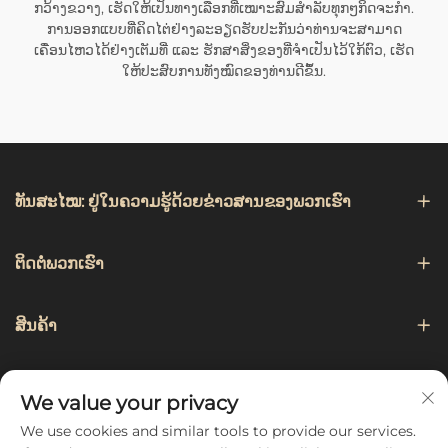
ກວ້າງຂວາງ, ເຮັດໃຫ້ເປັນທາງເລືອກທີ່ເໝາະສົມສຳລັບທຸກໆກິດຈະກຳ.
ການອອກແບບທີ່ຄິດໄຕ່ຢ່າງລະອຽດຮັບປະກັນວ່າທ່ານຈະສາມາດ
ເຄື່ອນໄຫວໄດ້ຢ່າງເຕັມທີ່ ແລະ ຮັກສາສິ່ງຂອງທີ່ຈຳເປັນໄວ້ໃກ້ຕົວ, ເຮັດ
ໃຫ້ປະສົບການທັງໝົດຂອງທ່ານດີຂຶ້ນ.
ທັນສະໄໝ: ຢູ່ໃນຄວາມຮູ້ດ້ວຍຂ່າວສານຂອງພວກເຮົາ
ຕິດຕໍ່ພວກເຮົາ
ສິນຄ້າ
ການແນະນຳ
We value your privacy
We use cookies and similar tools to provide our services.