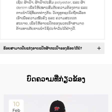
ເຊັ່ນ: ຜ້າຝ້າ, ຜ້າຝ້າປະສົມ polyester, ແລະ ຜ້າ
denim ເພື່ອໃຫ້ເໝາະສົມກັບຄວາມຕ້ອງການ ແລະ
ການນຳໃຊ້ທີ່ແຕກຕ່າງກັນ. ວັດຖຸທຸກຊະນິດຖືກເລືອກ
ເອົາເພື່ອຄວາມໝັ້ນຄົງ ແລະ ຄວາມສະດວກ
ສະບາຍ, ເພື່ອໃຫ້ອາບແປັກຂອງພວກເຮົາສາມາດ
ຕ້ານທານກັບການນຳໃຊ້ປະຈຳວັນໄດ້ຢ່າງດີ.
ຂ້ອຍສາມາດປັບແຕ່ງອາບແປັກຜ້າກະເປົາຂອງຂ້ອຍໄດ້ບໍ?
ບົດຄວາມທີ່ກ່ຽວຂ້ອງ
10
Feb