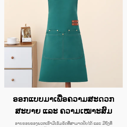
ອອກແບບມາເພື່ອຄວາມສະດວກ
ສະບາຍ ແລະ ຄວາມເໝາະສົມ
ອາບຣອນຂອງພວກເຮົາມີເຂັມຂັດທີ່ສາມາດປັບໄດ້ ແລະ ມີຖົງທີ່