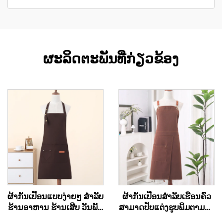
ຜະລິດຕະພັນທີ່ກ່ຽວຂ້ອງ
ຜ້າກັນເປື້ອນແບບງ່າຍໆ ສຳລັບ
ຜ້າກັນເປື່ອນສຳລັບເຮືອນຄົວ
ຮ້ານອາຫານ ຮ້ານເສີບ ວັນພັກ
ສາມາດປັບແຕ່ງຮູບພິມຕາມໃຈ
ຜ້າແຄນວາດ ສຳລັບເຂົ້າຄົວ
ສຳລັບເຊີຟ ແລະ ຜູ້ປຸງແຕ່ງ