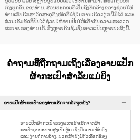
ຮູບແບບ ແລະ ສີຫຼາຍຮູບແບບເພື່ອໃຫ້ທ່ານສາມາດສະແດງອອກ
ເຖິງບຸກຄົນຂອງທ່ານ. ສ່ວນປະກອບທີ່ເປັນຖົງທີ່ກວ້າງຂວາງຊ່ວຍໃຫ້
ທ່ານເກັບຮັກສາວັດສະດຸທັງໝົດທີ່ໃຊ້ໃນການເຮັດວຽກຝີມືໄດ້ ແລະ
ສ່ວນເຂັມຂັດທີ່ປັບໄດ້ຊ່ວຍໃຫ້ທ່ານປັບໃຫ້ເຂົ້າກັບຄວາມສະດວກ
ສະບາຍຂອງທ່ານໄດ້. ສິງຫຼາຍຄົນຊົມຊືນອາວແປີ້ນຫຼາຍປະສົງນີ້.
ຄຳຖາມທີ່ຖືກຖາມເຖິງເລື່ອງອາບແປັກ
ຜ້າກະເປົາສຳລັບແມ່ຍິງ
ອາບແປັກຜ້າກະເປົາຂອງທ່ານເຮັດຈາກວັດຖຸຫຍັງ?
ອາບແປັກຜ້າກະເປົາຂອງພວກເຮົາເຮັດຈາກຜ້າ
ກະເປົາຄຸນນະພາບສູງເປັນຫຼັກ ເຊິ່ງມີຄວາມໝັ້ນຄົງ
ແລະ ງ່າຍຕໍ່ການລ້າງ. ພວກເຮົາຍັງມີຕົວເລືອກອື່ນໆ