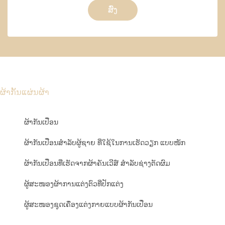
ສົ່ງ
ຜ້າກັ້ນແຜ່ນຜ້າ
ຜ້າກັນເປື່ອນ
ຜ້າກັນເປື່ອນສຳລັບຜູ້ຊາຍ ທີ່ໃຊ້ໃນການເຮັດວຽກ ແບບໜັກ
ຜ້າກັນເປື່ອນທີ່ເຮັດຈາກຜ້າຄັນເວີສ໌ ສຳລັບຊ່າງຕັດຜົມ
ຜູ້ສະໜອງຜ້າການແຕ່ງຕົວທີ່ປັກແຕ່ງ
ຜູ້ສະໜອງຊຸດເຄື່ອງແຕ່ງກາຍແບບຜ້າກັນເປື່ອນ