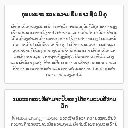
ຄຸນນະພາບ ແລະ ຄວາມ ຍືນ ຍາວ ທີ່ ບໍ່ ມີ ຄູ່
ຜ້າກັນເປື່ອນຂອງພວກເຮົາຖືກຜະລິດຈາກວັດຖຸດິບທີ່ມີຄຸນນະພາບສູງ
ເຊິ່ງຮັບປະກັນການໃຊ້ງານໄດ້ຢືນຍາວ. ພວກເຮົາເຂົ້າໃຈດີວ່າ ຜ້າກັນ
ເປື່ອນຕ້ອງສາມາດຕ້ານທານກັບການໃຊ້ງານຢ່າງຫນັກໆໃນແຕ່ລະມື້
ບໍ່ວ່າຈະເປັນໃນຄິດຕີນມືອາຊີບ ຫຼື ໃນບ້ານ. ຂະບວນການຄວບຄຸມ
ຄຸນນະພາບທີ່ເຂັ້ມງວດຂອງພວກເຮົາຮັບປະກັນວ່າ ຜ້າກັນເປື່ອນແຕ່
ລະຜື້ນຈະບັນລຸມາດຕະຖານທີ່ສູງທີ່ສຸດ. ດ້ວຍການເยັບທີ່ເຂັ້ມແຂງ
ແລະ ຜ້າທີ່ແຂງແຮງ, ຜ້າກັນເປື່ອນຂອງພວກເຮົາຖືກອອກແບບມາເພື່ອ
ຕ້ານທານກັບການສຶກສາ ແລະ ການເສື່ອມສະພາບ ໂດຍຍັງຮັກສາ
ຄວາມງາມຂອງມັນໄວ້.
ແບບອອກແບບທີ່ສາມາດປັບແຕ່ງໄດ້ຕາມແບບທີ່ທ່ານ
ມັກ
ທີ່ Hebei Chengji Textile, ພວກເຮົາເຊື່ອວ່າ ຄວາມເໝາະສົມບໍ່
ຄວນຈະຖືກເສຍສະລະເພື່ອຄວາມງາມ. ຜ້າກັນເປື່ອນຂອງພວກເຮົາມີ