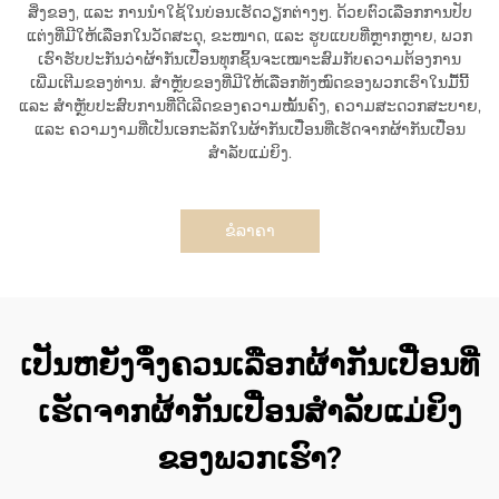
ສິ່ງຂອງ, ແລະ ການນຳໃຊ້ໃນບ່ອນເຮັດວຽກຕ່າງໆ. ດ້ວຍຕົວເລືອກການປັບ
ແຕ່ງທີ່ມີໃຫ້ເລືອກໃນວັດສະດຸ, ຂະໜາດ, ແລະ ຮູບແບບທີ່ຫຼາກຫຼາຍ, ພວກ
ເຮົາຮັບປະກັນວ່າຜ້າກັນເປື່ອນທຸກຊິ້ນຈະເໝາະສົມກັບຄວາມຕ້ອງການ
ເພີ່ມເຕີມຂອງທ່ານ. ສຳຫຼັບຂອງທີ່ມີໃຫ້ເລືອກທັງໝົດຂອງພວກເຮົາໃນມື້ນີ້
ແລະ ສຳຫຼັບປະສົບການທີ່ດີເລີດຂອງຄວາມໝັ້ນຄົງ, ຄວາມສະດວກສະບາຍ,
ແລະ ຄວາມງາມທີ່ເປັນເອກະລັກໃນຜ້າກັນເປື່ອນທີ່ເຮັດຈາກຜ້າກັນເປື່ອນ
ສຳລັບແມ່ຍິງ.
ຂໍລາຄາ
ເປັນຫຍັງຈຶ່ງຄວນເລືອກຜ້າກັນເປື່ອນທີ່
ເຮັດຈາກຜ້າກັນເປື່ອນສຳລັບແມ່ຍິງ
ຂອງພວກເຮົາ?