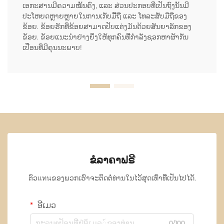
ເອກະສານມີຄວາມໝັ້ນຄົງ, ແລະ ສ່ວນປະກອບທີ່ເປັນຖົງນັ້ນມີ
ປະໂຫຍດຫຼາຍຫຼາຍໃນການເກັບມື້ຖື ແລະ ໂທລະສັບມືຖືຂອງ
ຂ້ອຍ. ຂ້ອຍຮັກທີ່ຂ້ອຍສາມາດປັບແຕ່ງມັນດ້ວຍສັນຍາລັກຂອງ
ຂ້ອຍ. ຂ້ອຍແນະນຳຢ່າງຍິ່ງໃຫ້ທຸກຄົນທີ່ກຳລັງຊອກຫາຜ້າກັນ
ເປື່ອນທີ່ມີຄຸນນະພາບ!
ຂໍລາຄາຟຣີ
ຕົວแทนຂອງພວກເຮົາຈະຕິດຕໍ່ທ່ານໃນໄວ້ສຸດເທົ່າທີ່ເປັນໄປໄດ້.
ອີເມວ
0/100