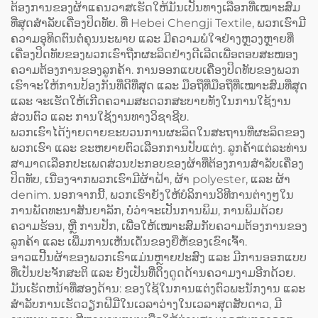
ສີເຂັ້ມຄືສີກາເຟ (Dark
ຕ້ອງການຂອງຜ້າແຄນວາສເຮັດໃຫ້ມັນເປັນທາງເລືອກທີ່ເໝາະສົມ
Coffee) ແລະ ມີລະບົບປັບ
ທີ່ສຸດສຳລັບເຄື່ອງປິດທັບ. ທີ່ Hebei Chengji Textile, ພວກເຮົາມີ
ຂະໜາດໄດ້ (Adjustable)
ຄວາມອຸທິດຕົນຕໍ່ຄຸນນະພາບ ແລະ ມີຄວາມພໍໃຈຢ່າງຫຼວງຫຼາຍທີ່
ເຄື່ອງປິດທັບຂອງພວກເຮົາຖືກຜະລິດຢ່າງດີເລີດເພື່ອຕອບສະໜອງ
ຄວາມຕ້ອງການຂອງລູກຄ້າ. ການອອກແບບເຄື່ອງປິດທັບຂອງພວກ
ເຮົາຈະໃຫ້ການປ້ອງກັນທີ່ດີທີ່ສຸດ ແລະ ມືອຖືທີ່ມືອຖືທີ່ເໝາະສົມທີ່ສຸດ
ແລະ ຈະເຮັດໃຫ້ເກີດຄວາມສະດວກສະບາຍທັງໃນການໃຊ້ງານ
ສ່ວນຕົວ ແລະ ການໃຊ້ງານທາງວິຊາຊີບ.
ພວກເຮົາໄດ້ງ່າຍດາຍຂະບວນການຜະລິດໃນສະຖານທີ່ຜະລິດຂອງ
ພວກເຮົາ ແລະ ຂະຫຍາຍຕົວເລືອກການປັບແຕ່ງ. ລູກຄ້າແຕ່ລະທ່ານ
ສາມາດເລືອກປະເພດສ່ວນປະກອບຂອງຜ້າທີ່ຕ້ອງການສຳລັບເຄື່ອງ
ປິດທັບ, ເນື່ອງຈາກພວກເຮົາມີຜ້າຝ້າ, ຜ້າ polyester, ແລະ ຜ້າ
denim. ນອກຈາກນີ້, ພວກເຮົາຍັງໃຫ້ບໍລິການວິທີການຕ່າງໆໃນ
ການພັດທະນາສັນຍາລັກ, ບໍ່ວ່າຈະເປັນການພິມ, ການພິມດ້ວຍ
ຄວາມຮ້ອນ, ຫຼື ການປັກ, ເພື່ອໃຫ້ເໝາະສົມກັບຄວາມຕ້ອງການຂອງ
ລູກຄ້າ ແລະ ເພີ່ມການເຫັນເດັ່ນຂອງຍີ່ຫໍ້ຂອງເຂົາເຈົ້າ.
ອາວແປີ້ນຜ້າຂອງພວກເຮົາແມ່ນຫຼາຍປະສົງ ແລະ ມີການອອກແບບ
ທີ່ເປັນປະຈັກສະຕິ ແລະ ຍັງເປັນທີ່ດຶງດູດດ້ານຄວາມງາມອີກດ້ວຍ.
ມັນເຮັດຫນ້າທີ່ສອງດ້ານ: ຂອງໃຊ້ໃນການແຕ່ງຕົວພະນັກງານ ແລະ
ສຳລັບການເຮັດວຽກຝີມືໃນເວລາວ່າງໃນເວລາສຸດສັບດາວ, ມີ