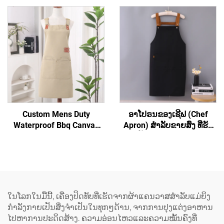
ສາມາດສັ່ງທຳໄດ້ ຖືກ ແລະ
ອາຫານ ໂດຍເຕັກນິກ
ອິນຊີ
sublimation, ມີຄວາມກັນນ້ຳ
ໄດ້ ແລະ ມີຊື່ຍີ່ຫໍ້ຕາມໃຈ
ສຳລັບຜູ້ໃຫຍ່ ຜ້າກັນເປື່ອນທີ່
ເຮັດຈາກຜ້າກະເປົາ
Custom Mens Duty
ອາໂປຣນຂອງເຊີຟ (Chef
Waterproof Bbq Canvas
Apron) ສຳລັບຂາຍສົ່ງ ທີ່ຮັບ
Tool ເຄື່ອງມືເຮັດວຽກ Apron
ປັບແຕ່ງເຄື່ອງໝາກ
ມີກະເປົາ
(Customized Logo) ໄດ້ ອາ
ໂປຣນທີ່ມີຄວາມຍືດຫຍຸ່ນ ແລະ
ມີສ່ວນເຊື່ອມຕໍ່ເປັນຮູບ H ຢູ່ທີ່
ບ່າ (H-shoulder) ອາໂປຣນທີ່
ມີຂະໜາດຍາວຂຶ້ນ
ໃນໂລກໃນມື້ນີ້, ເຄື່ອງປິດທັບທີ່ເຮັດຈາກຜ້າແຄນວາສສຳລັບແມ່ຍິງ
(Extended) ປະກອບດ້ວຍຜ້າ
ກຳລັງກາຍເປັນສິ່ງຈຳເປັນໃນທຸກໆດ້ານ, ຈາກການປຸງແຕ່ງອາຫານ
ແຜ່ນ (Canvas) ສີເຂັ້ມ ເຊັ່ນ:
ໄປຫາການປະດິດສ້າງ. ຄວາມອ່ອນໄຫວແລະຄວາມໝັ້ນຄົງທີ່