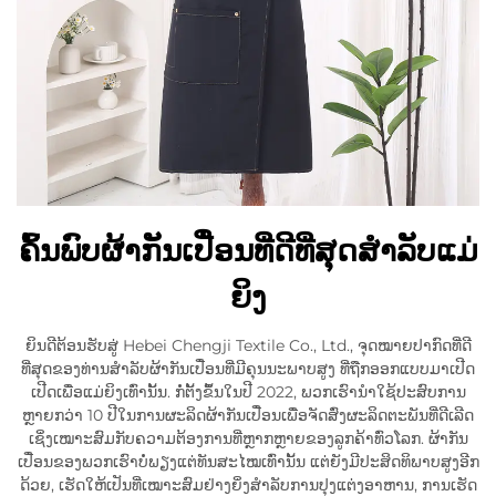
ຄົ້ນພົບຜ້າກັນເປື່ອນທີ່ດີທີ່ສຸດສຳລັບແມ່
ຍິງ
ຍິນດີຕ້ອນຮັບສູ່ Hebei Chengji Textile Co., Ltd., ຈຸດໝາຍປາກົດທີ່ດີ
ທີ່ສຸດຂອງທ່ານສຳລັບຜ້າກັນເປື່ອນທີ່ມີຄຸນນະພາບສູງ ທີ່ຖືກອອກແບບມາເປີດ
ເປີດເພື່ອແມ່ຍິງເທົ່ານັ້ນ. ກໍ່ຕັ້ງຂຶ້ນໃນປີ 2022, ພວກເຮົານຳໃຊ້ປະສົບການ
ຫຼາຍກວ່າ 10 ປີໃນການຜະລິດຜ້າກັນເປື່ອນເພື່ອຈັດສົ່ງຜະລິດຕະພັນທີ່ດີເລີດ
ເຊິ່ງເໝາະສົມກັບຄວາມຕ້ອງການທີ່ຫຼາກຫຼາຍຂອງລູກຄ້າທົ່ວໂລກ. ຜ້າກັນ
ເປື່ອນຂອງພວກເຮົາບໍ່ພຽງແຕ່ທັນສະໄໝເທົ່ານັ້ນ ແຕ່ຍັງມີປະສິດທິພາບສູງອີກ
ດ້ວຍ, ເຮັດໃຫ້ເປັນທີ່ເໝາະສົມຢ່າງຍິ່ງສຳລັບການປຸງແຕ່ງອາຫານ, ການເຮັດ