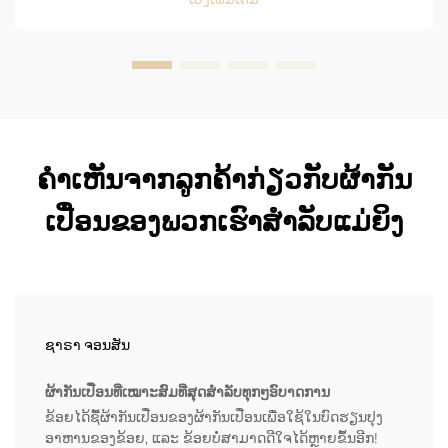
ຫ້າສິບວິນາທີ. ເນື່ອງຈາກສິ່ງນີ້ ...
ຄຳເຫັນຈາກລູກຄ້າກ່ຽວກັບຜ້າກັນ
ເປື່ອນຂອງພວກເຮົາສຳລັບແມ່ຍິງ
ຊາຣາ ຈອນສັນ
ຜ້າກັນເປື່ອນທີ່ເໝາະສົມທີ່ສຸດສຳລັບທຸກໆອົບາດການ
ຂ້ອຍໄດ້ຊື້ຜ້າກັນເປື່ອນຂອງຜ້າກັນເປື່ອນເພື່ອໃຊ້ໃນບົດຮຽນປຸງ
ອາຫານຂອງຂ້ອຍ, ແລະ ຂ້ອຍບໍ່ສາມາດດີໃຈໄດ້ຫຼາຍຂຶ້ນອີກ!