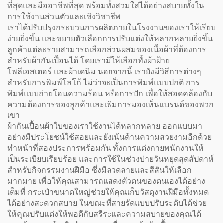
ที่สุดและมืออาชีพที่สุด พร้อมทั้งสวมใส่ได้อย่างสบายทั้งใน
การใช้งานส่วนตัวและเชิงวิชาชีพ
เราได้ปรับปรุงกระบวนการผลิตภายในโรงงานของเราให้เรียบ
ง่ายยิ่งขึ้น และขยายตัวเลือกการปรับแต่งให้หลากหลายยิ่งขึ้น
ลูกค้าแต่ละรายสามารถเลือกส่วนผสมของเนื้อผ้าที่ต้องการ
สำหรับผ้ากันเปื้อนได้ โดยเรามีให้เลือกทั้งผ้าฝ้าย
โพลีเอสเตอร์ และผ้าเดนิม นอกจากนี้ เรายังมีวิธีการต่างๆ
สำหรับการพิมพ์โลโก้ ไม่ว่าจะเป็นการพิมพ์แบบปกติ การ
พิมพ์แบบถ่ายโอนความร้อน หรือการปัก เพื่อให้สอดคล้องกับ
ความต้องการของลูกค้าและเพิ่มการมองเห็นแบรนด์ของพวก
เขา
ผ้ากันเปื้อนผ้าใบของเราใช้งานได้หลากหลาย ออกแบบมา
อย่างมีประโยชน์ใช้สอยและยังเน้นด้านความสวยงามอีกด้วย
ทำหน้าที่สองประการพร้อมกัน ทั้งการแต่งกายพนักงานให้
เป็นระเบียบเรียบร้อย และการใช้ในช่วงบ่ายวันหยุดสุดสัปดาห์
สำหรับกิจกรรมงานฝีมือ ซึ่งมีลวดลายและสีสันให้เลือก
มากมาย เพื่อให้คุณสามารถแสดงตัวตนของตนเองได้อย่าง
เต็มที่ กระเป๋าขนาดใหญ่ช่วยให้คุณเก็บวัสดุงานฝีมือทั้งหมด
ได้อย่างสะดวกสบาย ในขณะที่สายรัดแบบปรับระดับได้ช่วย
ให้คุณปรับแต่งให้พอดีกับสรีระและความสบายของคุณได้