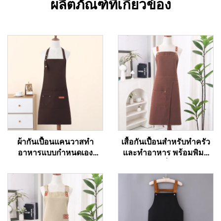
ผลิตภัณฑ์ที่เกี่ยวข้อง
ผ้ากันเปื้อนแคนวาสทำ
เสื้อกันเปื้อนสำหรับทำครัว
อาหารแบบกำหนดเอง
และทำอาหาร พร้อมพิมพ์
สำหรับร้านอาหาร เชฟ
ลายตามแบบที่ลูกค้ากำหนด
พนักงานเสิร์ฟ ผ้ากันเปื้อน
แบบซับลิเมชัน ผ้ากันน้ำ เสื้อ
ครัวพื้นฐานราคาถูกสำหรับ
กันเปื้อนสำหรับเชฟผู้ใหญ่
วันหยุด แบบติดอก ผลิตจาก
แบบแคนวาส
วัสดุอินทรีย์ ใช้สำหรับวาด
ภาพ