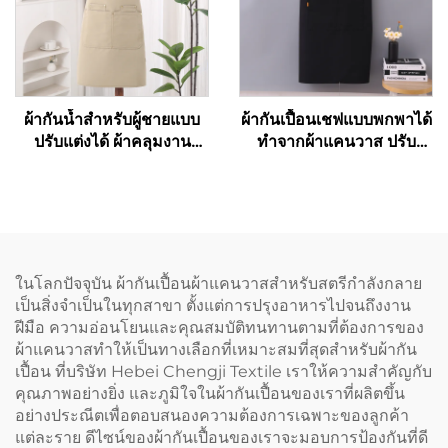
ผ้ากันน้ำสำหรับผู้ชายแบบ
ผ้ากันเปื้อนเชฟแบบพกพาได้
ปรับแต่งได้ ผ้าคลุมงาน
ทำจากผ้าแคนวาส ปรับ
บาร์บีคิวแบบผ้าแคนวาส
ความยาวได้ ห่วงคล้องไหล่
พร้อมกระเป๋า
รูปตัว H (H-shoulder) สี
กาแฟเข้ม รับสั่งทำตามแบบ
และพิมพ์โลโก้ได้แบบ
ขายส่ง
ในโลกปัจจุบัน ผ้ากันเปื้อนผ้าแคนวาสสำหรับสตรีกำลังกลาย
เป็นสิ่งจำเป็นในทุกสาขา ตั้งแต่การปรุงอาหารไปจนถึงงาน
ฝีมือ ความอ่อนโยนและคุณสมบัติทนทานตามที่ต้องการของ
ผ้าแคนวาสทำให้เป็นทางเลือกที่เหมาะสมที่สุดสำหรับผ้ากัน
เปื้อน ที่บริษัท Hebei Chengji Textile เราให้ความสำคัญกับ
คุณภาพอย่างยิ่ง และภูมิใจในผ้ากันเปื้อนของเราที่ผลิตขึ้น
อย่างประณีตเพื่อตอบสนองความต้องการเฉพาะของลูกค้า
แต่ละราย ดีไซน์ของผ้ากันเปื้อนของเราจะมอบการป้องกันที่ดี