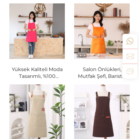
Amaçlı Su Geçirmez
Polyester Üniforma
Polyester Mutfak
Mutfak Pişirme Şefi
Pişirme Şefi Önlükleri,
Önlüğü, Tırnak
İki Cep İçerir
Teknisyenleri, Salon,
Berberlik İşleri,
Garsonluk İçin
Yüksek Kaliteli Moda
Salon Önlükleri,
Tasarımlı, %100
Mutfak Şefi, Barista,
Polyester, Yumuşak
BBQ Önlüğü, Bar,
Şef Önlüğü,
Kuaför, Polyester
Ayarlanabilir Boyutlu
Mutfak Önlüğü,
Mutfak Önlüğü, Boş
Kadınlar İçin Restoran
Pişirme Önlüğü
Garsonu