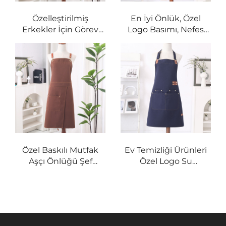
Özelleştirilmiş
En İyi Önlük, Özel
Erkekler İçin Görev
Logo Basımı, Nefes
Apronu, Su Geçirmez
Alabilen Tuval
BBQ Kanvas Araç
Restoran Önlüğü, Su
Çalışma Önlüğü ve
Geçirmez Tuval
Cebiyle
Kumaş Şef Pişirme
Önlüğü
Özel Baskılı Mutfak
Ev Temizliği Ürünleri
Aşçı Önlüğü Şef
Özel Logo Su
Sublimasyon Su
Geçirmez Tuval
Geçirmez Logo
Yetişkin Mutfak
Yetişkin Tuval Önlüğü
Temizliği ve Pişirme
Restoran Şef Önlüğü