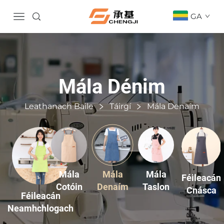
GA
Mála Dénim
Leathanach Baile
Táirgí
Mála Denaím
Mála
Mála
Mála
Féileacán
Cotóin
Denaím
Taslon
Cnásca
Féileacán
Neamhchlogach