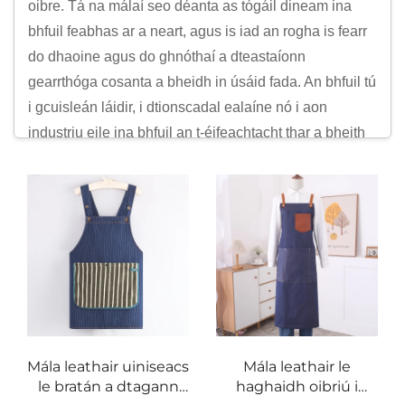
oibre. Tá na málaí seo déanta as tógáil dineam ina
bhfuil feabhas ar a neart, agus is iad an rogha is fearr
do dhaoine agus do ghnóthaí a dteastaíonn
gearrthóga cosanta a bheidh in úsáid fada. An bhfuil tú
i gcuisleán láidir, i dtionscadal ealaíne nó i aon
industriu eile ina bhfuil an t-éifeachtacht thar a bheith
tábhachtach, tá ár mbálaí dineam ann chun an
fheidhmiúlacht a theastaíonn uait a sholáthar agus
leathnú a chur ar do chumas gairmiúil.
Is é dineam ceann de na hacmhainní sin a bhíonn i
gceist le haimsir fhad, aitheanta as a neart agus a
fhéinmheáchan, agus ní hea an dáileadh atá againn.
Tá na málaí seo deartha chun an teannas a sheasann
i dtimpeallachtaí ardghnéithe, agus soláthraíonn siad
lán-chovereáil chun cinntiú go mbeidh na oibrithe
Mála leathair uiniseacs
Mála leathair le
cosanta agus go mbeidh siad ag féachaint go
le bratán a dtagann
haghaidh oibriú i