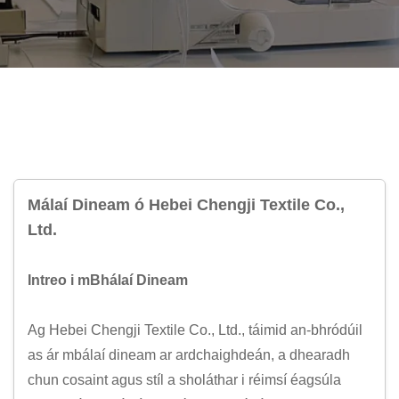
Málaí Dineam ó Hebei Chengji Textile Co.,
Ltd.
Intreo i mBhálaí Dineam
Ag Hebei Chengji Textile Co., Ltd., táimid an-bhródúil
as ár mbálaí dineam ar ardchaighdeán, a dhearadh
chun cosaint agus stíl a sholáthar i réimsí éagsúla