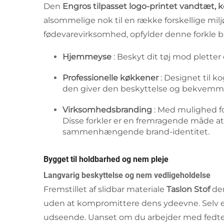
Den
Engros tilpasset logo-printet vandtæt, k
alsommelige nok til en række forskellige milj
fødevarevirksomhed, opfylder denne forkle bå
Hjemmeyse
: Beskyt dit tøj mod pletter
Professionelle køkkener
: Designet til 
den giver den beskyttelse og bekvemme
Virksomhedsbranding
: Med mulighed fo
Disse forkler er en fremragende måde 
sammenhængende brand-identitet.
Bygget til holdbarhed og nem pleje
Langvarig beskyttelse og nem vedligeholdelse
Fremstillet af slidbar materiale
Taslon Stof
de
uden at kompromittere dens ydeevne. Selv ef
udseende. Uanset om du arbejder med fedtede 