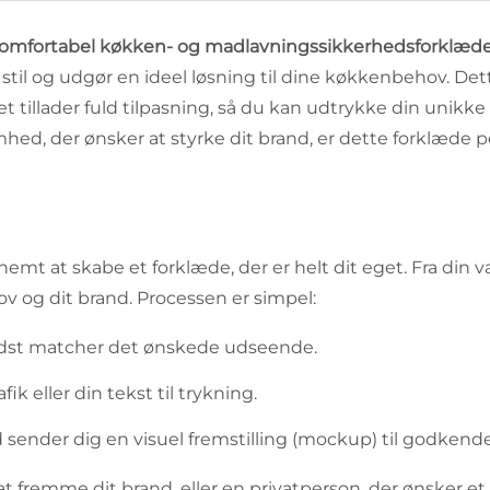
omfortabel køkken- og madlavningssikkerhedsforklæde af h
il og udgør en ideel løsning til dine køkkenbehov. Dette
tillader fuld tilpasning, så du kan udtrykke din unikke 
hed, der ønsker at styrke dit brand, er dette forklæde p
t nemt at skabe et forklæde, der er helt dit eget. Fra din 
ov og dit brand. Processen er simpel:
bedst matcher det ønskede udseende.
fik eller din tekst til trykning.
 sender dig en visuel fremstilling (mockup) til godken
 fremme dit brand, eller en privatperson, der ønsker et 