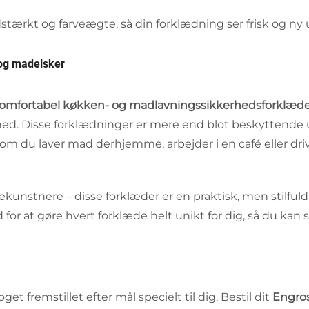
idstærkt og farveægte, så din forklædning ser frisk og ny u
 og madelsker
omfortabel køkken- og madlavningssikkerhedsforklæde af 
hed. Disse forklædninger er mere end blot beskyttende ud
m du laver mad derhjemme, arbejder i en café eller drive
kunstnere – disse forklæder er en praktisk, men stilfuld
or at gøre hvert forklæde helt unikt for dig, så du kan sk
t fremstillet efter mål specielt til dig. Bestil dit
Engros