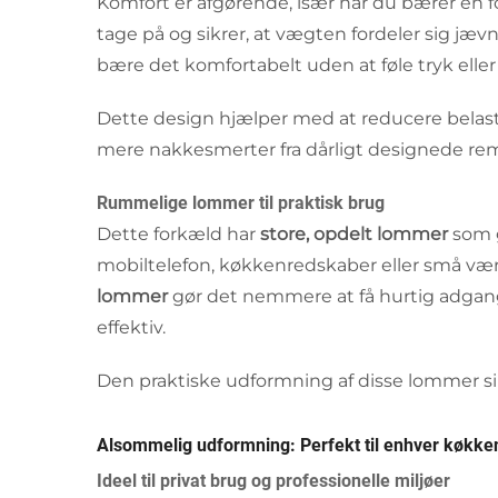
Komfort er afgørende, især når du bærer en 
tage på og sikrer, at vægten fordeler sig jævn
bære det komfortabelt uden at føle tryk elle
Dette design hjælper med at reducere belastn
mere nakkesmerter fra dårligt designede r
Rummelige lommer til praktisk brug
Dette forkæld har
store, opdelt lommer
som 
mobiltelefon, køkkenredskaber eller små værkt
lommer
gør det nemmere at få hurtig adgang 
effektiv.
Den praktiske udformning af disse lommer sikr
Alsommelig udformning: Perfekt til enhver køkken
Ideel til privat brug og professionelle miljøer