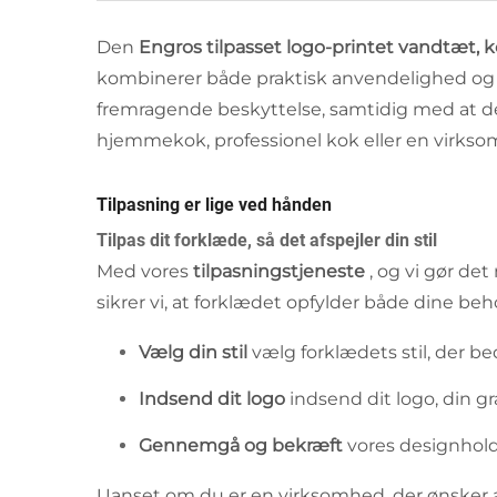
Den
Engros tilpasset logo-printet vandtæt, k
kombinerer både praktisk anvendelighed og st
fremragende beskyttelse, samtidig med at det 
hjemmekok, professionel kok eller en virksom
Tilpasning er lige ved hånden
Tilpas dit forklæde, så det afspejler din stil
Med vores
tilpasningstjeneste
, og vi gør de
sikrer vi, at forklædet opfylder både dine beh
Vælg din stil
vælg forklædets stil, der 
Indsend dit logo
indsend dit logo, din gra
Gennemgå og bekræft
vores designhold
Uanset om du er en virksomhed, der ønsker at