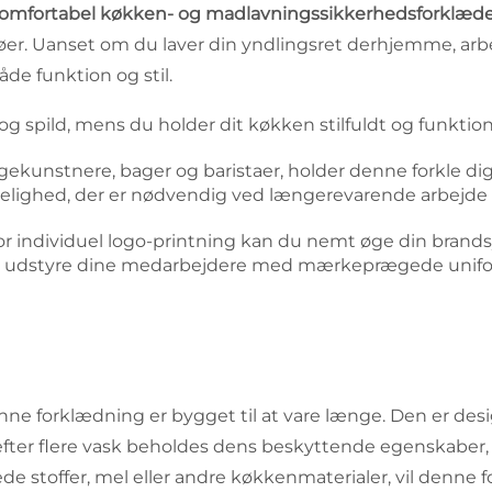
omfortabel køkken- og madlavningssikkerhedsforklæde af 
øer. Uanset om du laver din yndlingsret derhjemme, arbej
de funktion og stil.
 og spild, mens du holder dit køkken stilfuldt og funktion
kogekunstnere, bager og baristaer, holder denne forkle d
lighed, der er nødvendig ved længerevarende arbejde 
r individuel logo-printning kan du nemt øge din brandsyn
at udstyre dine medarbejdere med mærkeprægede unifo
nne forklædning er bygget til at vare længe. Den er desi
ter flere vask beholdes dens beskyttende egenskaber, o
stoffer, mel eller andre køkkenmaterialer, vil denne fo