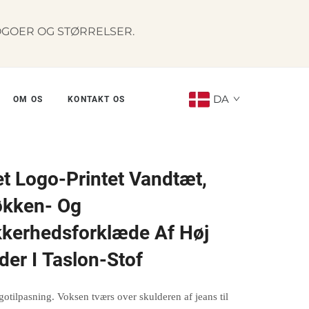
OGOER OG STØRRELSER.
DA
OM OS
KONTAKT OS
et Logo-Printet Vandtæt,
økken- Og
kerhedsforklæde Af Høj
nder I Taslon-Stof
ogotilpasning. Voksen tværs over skulderen af jeans til