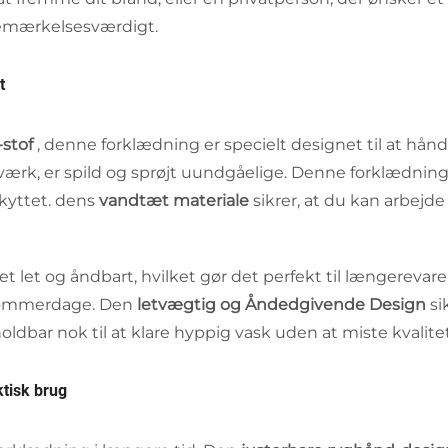
 bemærkelsesværdigt.
t
-stof
, denne forklædning er specielt designet til at hå
værk, er spild og sprøjt uundgåelige. Denne forklædning b
kyttet. dens
vandtæt materiale
sikrer, at du kan arbejde
et let og åndbart, hvilket gør det perfekt til længerevar
 sommerdage. Den
letvægtig og Åndedgivende Design
si
holdbar nok til at klare hyppig vask uden at miste kvali
tisk brug