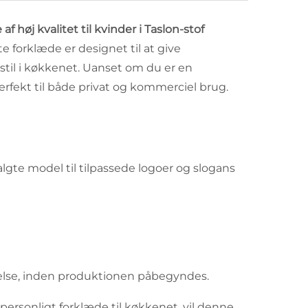
øj kvalitet til kvinder i Taslon-stof
 forklæde er designet til at give
stil i køkkenet. Uanset om du er en
erfekt til både privat og kommerciel brug.
valgte model til tilpassede logoer og slogans
delse, inden produktionen påbegyndes.
personligt forklæde til køkkenet, vil denne