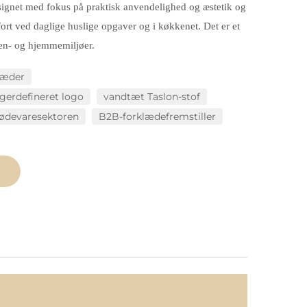
signet med fokus på praktisk anvendelighed og æstetik og
ort ved daglige huslige opgaver og i køkkenet. Det er et
en- og hjemmemiljøer.
klæder
erdefineret logo
vandtæt Taslon-stof
 fødevaresektoren
B2B-forklædefremstiller