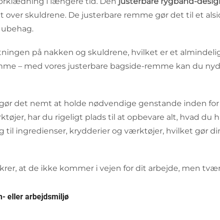
forklædning i længere tid. Den
justerbare rygbånd-desi
t over skuldrene. De justerbare remme gør det til et alsid
r ubehag.
ingen på nakken og skuldrene, hvilket er et almindelig
emme – med vores justerbare bagside-remme kan du nyd
gør det nemt at holde nødvendige genstande inden for
øjer, har du rigeligt plads til at opbevare alt, hvad du 
til ingredienser, krydderier og værktøjer, hvilket gør di
er, at de ikke kommer i vejen for dit arbejde, men tvært
- eller arbejdsmiljø