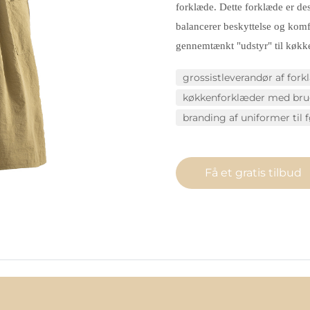
forklæde. Dette forklæde er de
balancerer beskyttelse og komf
gennemtænkt "udstyr" til køkk
grossistleverandør af for
køkkenforklæder med brug
branding af uniformer til
Få et gratis tilbud