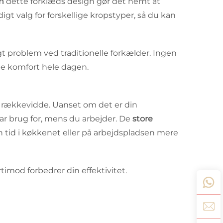
gn
dette forklæds design gør det nemt at
igt valg for forskellige kropstyper, så du kan
t problem ved traditionelle forkælder. Ingen
e komfort hele dagen.
 rækkevidde. Uanset om det er din
har brug for, mens du arbejder. De
store
n tid i køkkenet eller på arbejdspladsen mere
imod forbedrer din effektivitet.