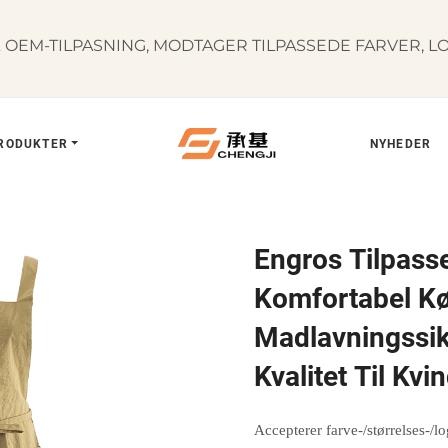
OEM-TILPASNING, MODTAGER TILPASSEDE FARVER, L
RODUKTER
NYHEDER
Engros Tilpass
Komfortabel K
Madlavningssik
Kvalitet Til Kvi
Accepterer farve-/størrelses-/l