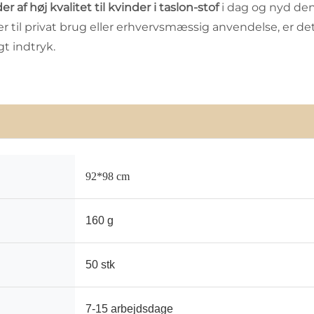
f høj kvalitet til kvinder i taslon-stof
i dag og nyd de
r til privat brug eller erhvervsmæssig anvendelse, er det
t indtryk.
92*98 cm
160 g
50 stk
7-15 arbejdsdage