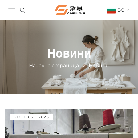
BG
Новини
Начална страница
Новини
DEC
05
2025