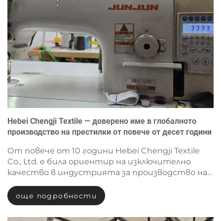
Hebei Chengji Textile — доверено име в глобалното
производство на престилки от повече от десет години
От повече от 10 години Hebei Chengji Textile
Co., Ltd. е била ориентир на изключително
качество в индустрията за производство на
престилки, предлагайки висококачествени и
персонализирани продукти на клиенти по
още подробности
целия свят. Това, което започна като Jinzhou
Furuite Trading Co., Ltd. през 201...