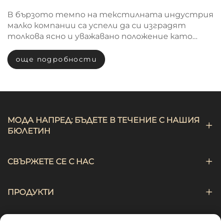
глобален опит
В бързото темпо на текстилната индустрия
малко компании са успели да си изградят
толкова ясно и уважавано положение като
Hebei Chengji Textile Co., Ltd. Основана през 2022
г. като правопреемник на Jinzhou Furuite
още подробности
Trading Co., Ltd. — компания с корени, датиращи
от...
МОДА НАПРЕД: БЪДЕТЕ В ТЕЧЕНИЕ С НАШИЯ
БЮЛЕТИН
СВЪРЖЕТЕ СЕ С НАС
ПРОДУКТИ