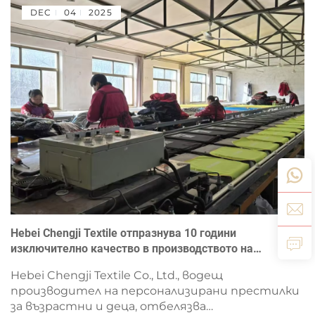
DEC
04
2025
Hebei Chengji Textile отпразнува 10 години
изключително качество в производството на
престилки и разширява своето глобално присъствие
Hebei Chengji Textile Co., Ltd., водещ
производител на персонализирани престилки
за възрастни и деца, отбелязва