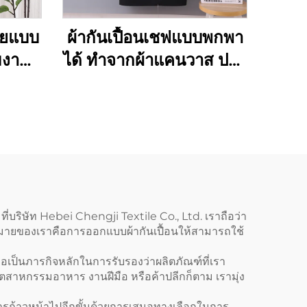
ชายแบบ
ผ้ากันเปื้อนเชฟแบบพกพา
ุมงาน
ได้ ทำจากผ้าแคนวาส ปรับ
คนวาส
ความยาวได้ ห่วงคล้อง
ไหล่รูปตัว H (H-shoulder)
สีกาแฟเข้ม รับสั่งทำตาม
แบบและพิมพ์โลโก้ได้แบบ
ขายส่ง
่บริษัท Hebei Chengji Textile Co., Ltd. เราถือว่า
ป้าหมายของเราคือการออกแบบผ้ากันเปื้อนให้สามารถใช้
อเป็นภารกิจหลักในการรับรองว่าผลิตภัณฑ์ที่เรา
อุตสาหกรรมอาหาร งานฝีมือ หรือค้าปลีกก็ตาม เรามุ่ง
การก้าวหน้าไปอีกขั้นด้วยการเสนอทางเลือกในการ