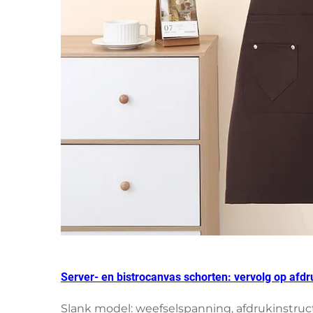
Server- en bistrocanvas schorten: vervolg op af
Slank model: weefselspanning, afdrukinstru