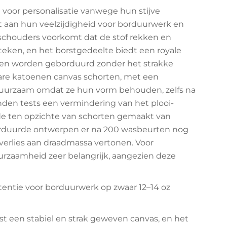
 voor personalisatie vanwege hun stijve
t aan hun veelzijdigheid voor borduurwerk en
e schouders voorkomt dat de stof rekken en
teken, en het borstgedeelte biedt een royale
unnen worden geborduurd zonder het strakke
zware katoenen canvas schorten, met een
st duurzaam omdat ze hun vorm behouden, zelfs na
onden tests een vermindering van het plooi-
de ten opzichte van schorten gemaakt van
orduurde ontwerpen er na 200 wasbeurten nog
verlies aan draadmassa vertonen. Voor
uurzaamheid zeer belangrijk, aangezien deze
entie voor borduurwerk op zwaar 12–14 oz
st een stabiel en strak geweven canvas, en het