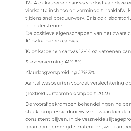
12–14 oz katoenen canvas voldoet aan deze eis
vierkante inch toe en vermindert naaldafwijki
tijdens snel borduurwerk. Er is ook labora
te ondersteunen.
De positieve eigenschappen van het zware ca
10 oz katoenen canvas.
10 oz katoenen canvas 12–14 oz katoenen ca
Stekvervorming 41% 8%
Kleurlaagverspreiding 27% 3%
Aantal wasbeurten voordat verslechtering 
(Textielduurzaamheidsrapport 2023)
De vooraf gekrompen behandelingen helpen
steekcompressie door wassen, waardoor de d
consistent blijven. In de versnelde slijtage
gaan dan gemengde materialen, wat aantoon