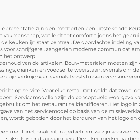
eembare handdoek
erkrepresentatie zijn denimschorten een uitstekende keu
 vakmanschap, wat leidt tot comfort tijdens het gebruik
de keukenlijn staat centraal. De doordachte indeling va
nals voor schrijfgerei, aangezien moderne communicatie
an het ontwerp.
onderhoud van de artikelen. Bouwmaterialen moeten zij
essings, dranken en voedsel te weerstaan, evenals om 
 zijn verkrijgbaar, evenals borststukken voor kinderen 
ericht op service. Voor elke restaurant geldt dat zowel 
ebben. Servicemodellen zijn de conceptuele weergave va
ebruikt om het restaurant te identificeren. Het logo i
gave van het servicemodel op basis van de missieverklari
len, wordt geboden door het borduren van het logo en 
pen met functionaliteit in gedachten. Ze zijn voorzien
te stiksels voor duurzaamheid. Deze kenmerken verbetere