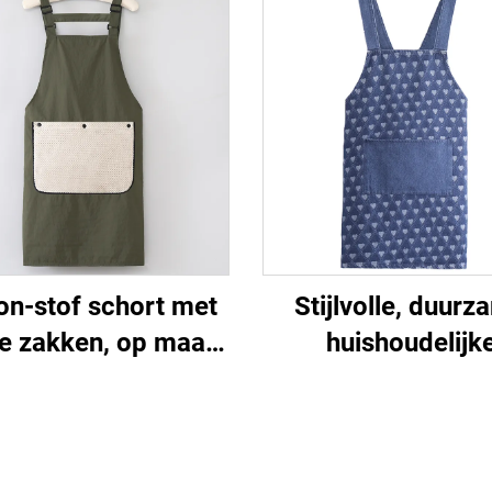
on-stof schort met
Stijlvolle, duur
e zakken, op maat
huishoudelijk
akte borduurlogo's
keukenreinigingss
eschilderingen, op
wasbaar, stijlvo
at gemaakt voor
mouwloze gewas
olwassenen met
denim schort