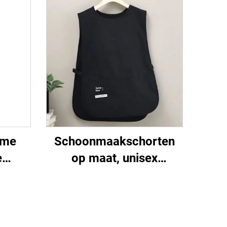
zame
Schoonmaakschorten
e
op maat, unisex
tof,
damesvest, plus size,
lle
dubbelzijdig
sen
schoenmakersvest-
schort met logo voor