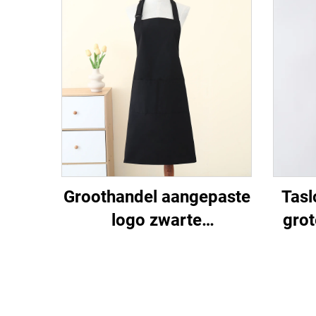
Groothandel aangepaste
Tasl
logo zwarte
grot
keukenonderlegger
gema
schorten -
en b
katoen/polyester katoen,
ma
ademend en koelend,
v