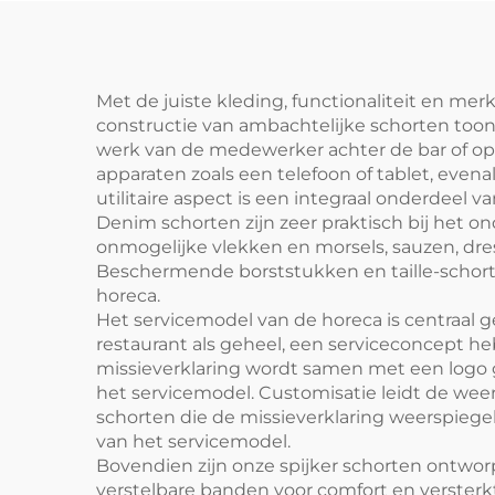
verstelbaar met zakken,
afn
voor café, BBQ,
voedselverzorging en
Met de juiste kleding, functionaliteit en m
constructie van ambachtelijke schorten toont
schoonmaken
werk van de medewerker achter de bar of op 
apparaten zoals een telefoon of tablet, eve
utilitaire aspect is een integraal onderdeel v
Denim schorten zijn zeer praktisch bij het 
onmogelijke vlekken en morsels, sauzen, dr
Beschermende borststukken en taille-schorten
horeca.
Het servicemodel van de horeca is centraal g
restaurant als geheel, een serviceconcept h
missieverklaring wordt samen met een logo g
het servicemodel. Customisatie leidt de weer
schorten die de missieverklaring weerspiege
van het servicemodel.
Bovendien zijn onze spijker schorten ontwor
verstelbare banden voor comfort en versterk