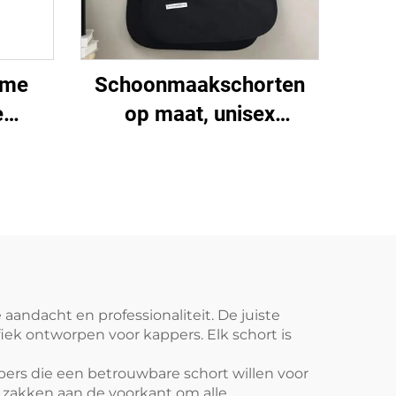
zame
Schoonmaakschorten
e
op maat, unisex
tof,
damesvest, plus size,
lle
dubbelzijdig
sen
schoenmakersvest-
schort met logo voor
barista's en barbershops
andacht en professionaliteit. De juiste
fiek ontworpen voor kappers. Elk schort is
ers die een betrouwbare schort willen voor
 zakken aan de voorkant om alle