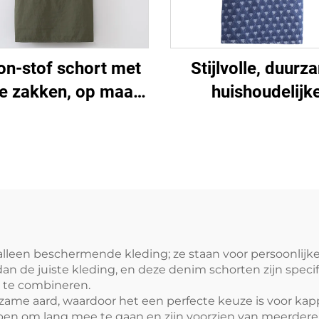
on-stof schort met
Stijlvolle, duur
e zakken, op maat
huishoudelijk
akte borduurlogo's
keukenreinigingss
eschilderingen, op
wasbaar, stijlvo
at gemaakt voor
mouwloze gewas
olwassenen met
denim schort
eembare handdoek
leen beschermende kleding; ze staan voor persoonlijke a
dan de juiste kleding, en deze denim schorten zijn speci
 te combineren.
ame aard, waardoor het een perfecte keuze is voor kapp
rpen om lang mee te gaan en zijn voorzien van meerdere