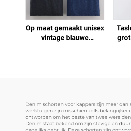
Op maat gemaakt unisex
Tasl
vintage blauwe
grot
spijkerbroek voor
gema
restaurants, koffiebars,
en b
baristas en barmannen,
ma
spijkerstof schort
v
afn
Denim schorten voor kappers zijn meer dan al
werktuigen zijn misschien zelfs belangrijker 
ontworpen om het beste van twee werelden
Denim staat bekend om zijn stevige en duurz
dagelijks gebruik. Deze schorten zijn ontwo