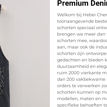
Premium Deni
Welkom bij Hebei Chengj
toonaangevende best
schorten speciaal ontw
brengen we meer dan ti
schorten mee, waardoo
aan, maar ook de indu
schorten zijn ontworpen 
gedachten en bieden k
duurzaamheid en elegan
ruim 2000 vierkante m
dan 200 vakbekwame me
orders te verwerken zo
schorten kunnen op m
modellen, maten en m
specifieke behoeften t