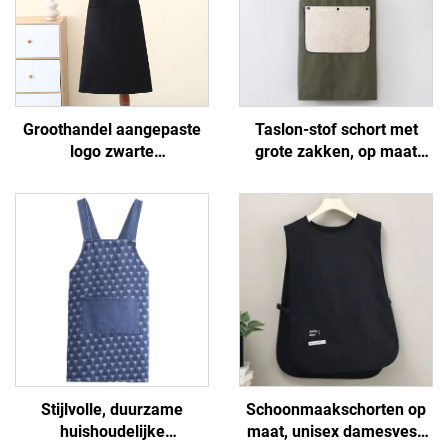
Groothandel aangepaste
Taslon-stof schort met
logo zwarte
grote zakken, op maat
keukenonderlegger
gemaakte borduurlogo's
schorten -
en beschilderingen, op
katoen/polyester katoen,
maat gemaakt voor
ademend en koelend,
volwassenen met
verstelbaar met zakken,
afneembare handdoek
voor café, BBQ,
voedselverzorging en
schoonmaken
Stijlvolle, duurzame
Schoonmaakschorten op
huishoudelijke
maat, unisex damesvest,