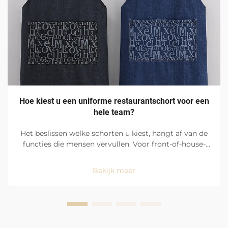
Hoe kiest u een uniforme restaurantschort voor een
hele team?
Het beslissen welke schorten u kiest, hangt af van de
functies die mensen vervullen. Voor front-of-house-
functies moeten medewerkers er netjes en verzorgd
uitzien. Ze hebben schorten nodig die hen schoon
Bekijk meer
houden en strakke, nette lijnen hebben. Schorten met
grote zakken zijn ...