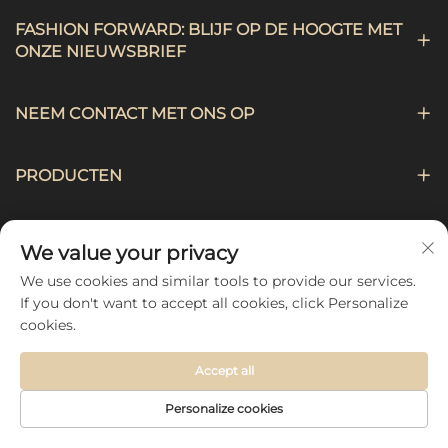
FASHION FORWARD: BLIJF OP DE HOOGTE MET
ONZE NIEUWSBRIEF
NEEM CONTACT MET ONS OP
PRODUCTEN
NAVIGATIE
We value your privacy
We use cookies and similar tools to provide our services.
VOLG ONS
If you don't want to accept all cookies, click Personalize
cookies.
Accept all
Copyright © 2026 by Hebei Chengji Textile Co., Ltd -
Personalize cookies
Privacybeleid