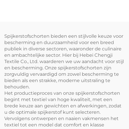
keukenreinigingsstof,
plus size, dubbelzijdig
wasbaar, stijlvolle
schoenmakersvest-schort
mouwloze gewassen
met logo voor barista's en
denim schort
barbershops
Spijkerstofschorten bieden een stijlvolle keuze voor
bescherming en duurzaamheid voor een breed
publiek in diverse sectoren, waaronder de culinaire
en ambachtelijke sector. Hier bij Hebei Chengji
Textile Co., Ltd. waarderen we uw aandacht voor stijl
en bescherming. Onze spijkerstofschorten zijn
zorgvuldig vervaardigd om zowel bescherming te
bieden als een strakke, moderne uitstraling te
behouden.
Het productieproces van onze spijkerstofschorten
begint met textiel van hoge kwaliteit, met een
brede keuze aan gewichten en afwerkingen, zodat
u de optimale spijkerstof kunt selecteren.
Vervolgens ontwerpen en naaien vakmensen het
textiel tot een model dat comfort en klasse