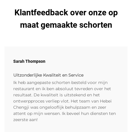
Klantfeedback over onze op
maat gemaakte schorten
Sarah Thompson
Uitzonderlijke Kwaliteit en Service
Ik heb aangepaste schorten besteld voor mijn
restaurant en ik ben absoluut tevreden over het
resultaat. De kwaliteit is uitstekend en het
ontwerpproces verliep vlot. Het team van Hebei
Chengji was ongelooflijk behulpzaam en zeer
attent op mijn wensen. Ik beveel hun diensten ten
zeerste aan!