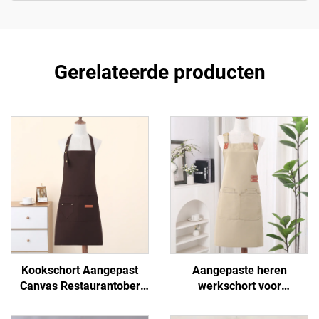
Gerelateerde producten
Kookschort Aangepast
Aangepaste heren
Canvas Restaurantober
werkschort voor
Schorten Vakantie
buitengebruik, waterdicht,
Basismodel Goedkoop
van canvas, met zakken