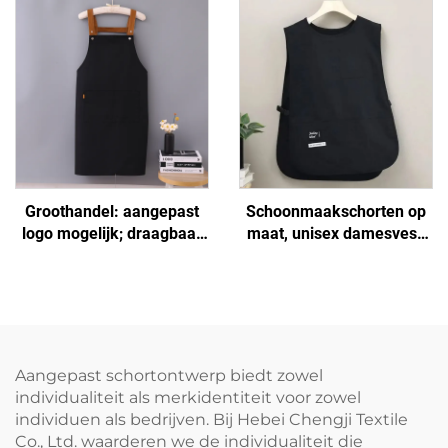
Biologisch Schilders
voor BBQ
Keukenschort
Groothandel: aangepast
Schoonmaakschorten op
logo mogelijk; draagbaar
maat, unisex damesvest,
H-schouder schort van
plus size, dubbelzijdig
uitgebreid canvas voor
schoenmakersvest-schort
kokken, donkerbruin,
met logo voor barista's en
verstelbaar
barbershops
Aangepast schortontwerp biedt zowel
individualiteit als merkidentiteit voor zowel
individuen als bedrijven. Bij Hebei Chengji Textile
Co., Ltd. waarderen we de individualiteit die