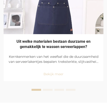
Uit welke materialen bestaan duurzame en
gemakkelijk te wassen serveerlappen?
Kernkenmerken van het weefsel die de duurzaamheid
van serveerlakentjes bepalen: treksterkte, slijtvastheid
en gebruik op drukbezochte locaties in restaurants.
Serveerlakentjes ondergaan extreme en constante
Bekijk meer
dagelijkse belasting en vereisen daarom uiterst
robuuste en ...