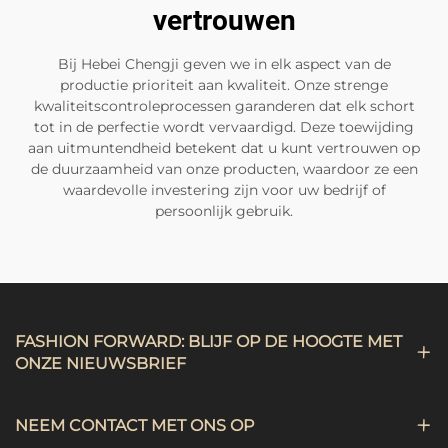
vertrouwen
Bij Hebei Chengji geven we in elk aspect van de
productie prioriteit aan kwaliteit. Onze strenge
kwaliteitscontroleprocessen garanderen dat elk schort
tot in de perfectie wordt vervaardigd. Deze toewijding
aan uitmuntendheid betekent dat u kunt vertrouwen op
de duurzaamheid van onze producten, waardoor ze een
waardevolle investering zijn voor uw bedrijf of
persoonlijk gebruik.
FASHION FORWARD: BLIJF OP DE HOOGTE MET
ONZE NIEUWSBRIEF
NEEM CONTACT MET ONS OP