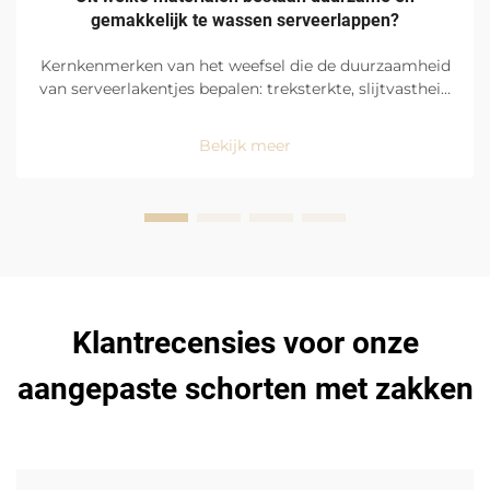
gemakkelijk te wassen serveerlappen?
Kernkenmerken van het weefsel die de duurzaamheid
van serveerlakentjes bepalen: treksterkte, slijtvastheid
en gebruik op drukbezochte locaties in restaurants.
Serveerlakentjes ondergaan extreme en constante
Bekijk meer
dagelijkse belasting en vereisen daarom uiterst
robuuste en ...
Klantrecensies voor onze
aangepaste schorten met zakken