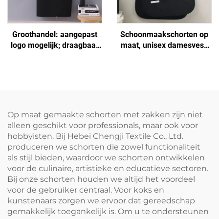
Groothandel: aangepast
Schoonmaakschorten op
logo mogelijk; draagbaar
maat, unisex damesvest,
H-schouder schort van
plus size, dubbelzijdig
uitgebreid canvas voor
schoenmakersvest-schort
kokken, donkerbruin,
met logo voor barista's en
verstelbaar
barbershops
Op maat gemaakte schorten met zakken zijn niet
alleen geschikt voor professionals, maar ook voor
hobbyisten. Bij Hebei Chengji Textile Co., Ltd.
produceren we schorten die zowel functionaliteit
als stijl bieden, waardoor we schorten ontwikkelen
voor de culinaire, artistieke en educatieve sectoren.
Bij onze schorten houden we altijd het voordeel
voor de gebruiker centraal. Voor koks en
kunstenaars zorgen we ervoor dat gereedschap
gemakkelijk toegankelijk is. Om u te ondersteunen