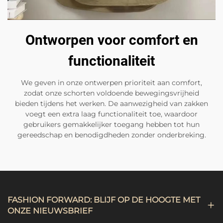
Ontworpen voor comfort en
functionaliteit
We geven in onze ontwerpen prioriteit aan comfort,
zodat onze schorten voldoende bewegingsvrijheid
bieden tijdens het werken. De aanwezigheid van zakken
voegt een extra laag functionaliteit toe, waardoor
gebruikers gemakkelijker toegang hebben tot hun
gereedschap en benodigdheden zonder onderbreking.
FASHION FORWARD: BLIJF OP DE HOOGTE MET
ONZE NIEUWSBRIEF