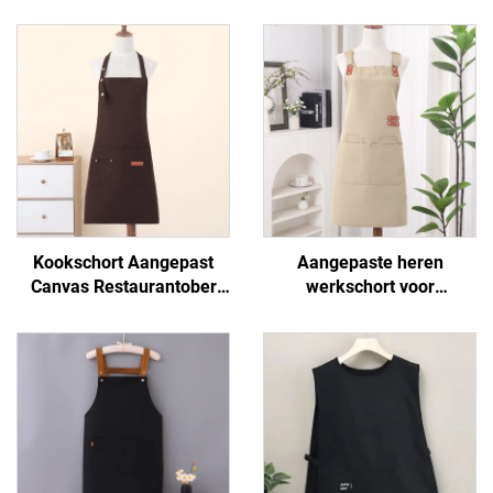
Kookschort Aangepast
Aangepaste heren
Canvas Restaurantober
werkschort voor
Schorten Vakantie
buitengebruik, waterdicht,
Basismodel Goedkoop
van canvas, met zakken
Biologisch Schilders
voor BBQ
Keukenschort