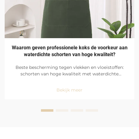
Waarom geven professionele koks de voorkeur aan
waterdichte schorten van hoge kwaliteit?
Beste bescherming tegen vlekken en vloeistoffen:
schorten van hoge kwaliteit met waterdichte
afwerking zijn de favoriet onder professionele koks
vanwege hun uitstekende bescherming tegen
Bekijk meer
vlekken en vloeistoffen, maar ook vanwege het
gemak waarmee ze te gebruiken zijn in de hectische
omgeving van de keuken...