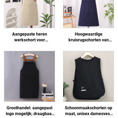
Aangepaste heren
Hoogwaardige
werkschort voor
kruisrugschorten van
buitengebruik, waterdicht,
polyester en katoen voor
van canvas, met zakken
vrouwen en mannen,
voor BBQ
geschikt voor
kunstenaars, kapsalons,
barista's, koffiebars en
bakkerijen
Groothandel: aangepast
Schoonmaakschorten op
logo mogelijk; draagbaar
maat, unisex damesvest,