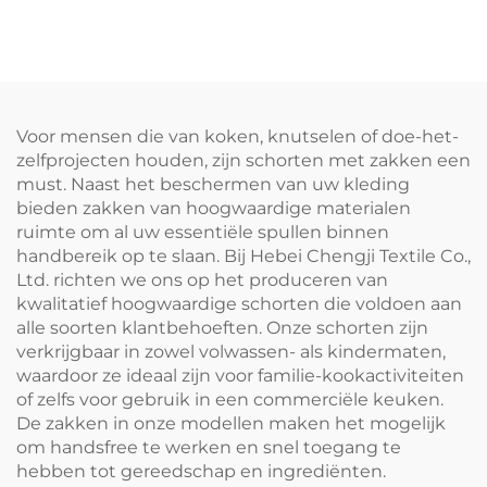
H-schouder schort van
plus size, dubbelzijdig
uitgebreid canvas voor
schoenmakersvest-schort
kokken, donkerbruin,
met logo voor barista's en
verstelbaar
barbershops
Voor mensen die van koken, knutselen of doe-het-
zelfprojecten houden, zijn schorten met zakken een
must. Naast het beschermen van uw kleding
bieden zakken van hoogwaardige materialen
ruimte om al uw essentiële spullen binnen
handbereik op te slaan. Bij Hebei Chengji Textile Co.,
Ltd. richten we ons op het produceren van
kwalitatief hoogwaardige schorten die voldoen aan
alle soorten klantbehoeften. Onze schorten zijn
verkrijgbaar in zowel volwassen- als kindermaten,
waardoor ze ideaal zijn voor familie-kookactiviteiten
of zelfs voor gebruik in een commerciële keuken.
De zakken in onze modellen maken het mogelijk
om handsfree te werken en snel toegang te
hebben tot gereedschap en ingrediënten.