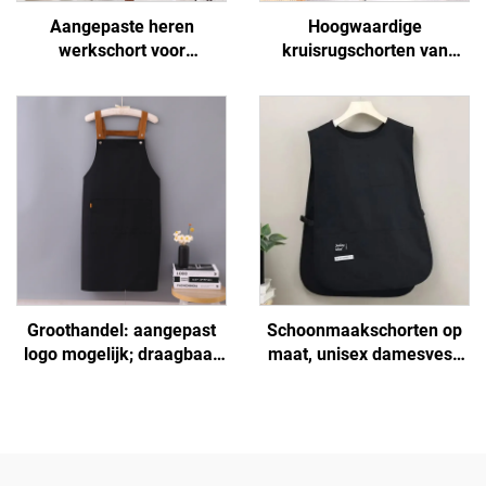
Aangepaste heren
Hoogwaardige
werkschort voor
kruisrugschorten van
buitengebruik, waterdicht,
polyester en katoen voor
van canvas, met zakken
vrouwen en mannen,
voor BBQ
geschikt voor
kunstenaars, kapsalons,
barista's, koffiebars en
bakkerijen
Groothandel: aangepast
Schoonmaakschorten op
logo mogelijk; draagbaar
maat, unisex damesvest,
H-schouder schort van
plus size, dubbelzijdig
uitgebreid canvas voor
schoenmakersvest-schort
kokken, donkerbruin,
met logo voor barista's en
verstelbaar
barbershops