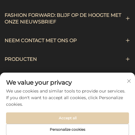
FASHION FORWARD: BLIJF OP DE HOOGTE MET
ONZE NIEUWSBRIEF
NEEM CONTACT MET ONS OP
PRODUCTEN
NAVIGATIE
We value your privacy
We use cookies and similar tools to provide our services.
VOLG ONS
If you don't want to accept all cookies, click Personalize
cookies.
Accept all
Copyright © 2026 by Hebei Chengji Textile Co., Ltd -
Personalize cookies
Privacybeleid