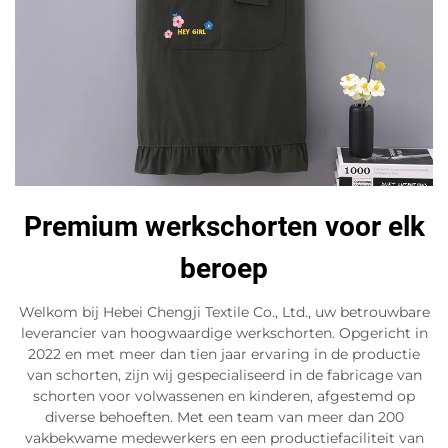
Premium werkschorten voor elk
beroep
Welkom bij Hebei Chengji Textile Co., Ltd., uw betrouwbare
leverancier van hoogwaardige werkschorten. Opgericht in
2022 en met meer dan tien jaar ervaring in de productie
van schorten, zijn wij gespecialiseerd in de fabricage van
schorten voor volwassenen en kinderen, afgestemd op
diverse behoeften. Met een team van meer dan 200
vakbekwame medewerkers en een productiefaciliteit van