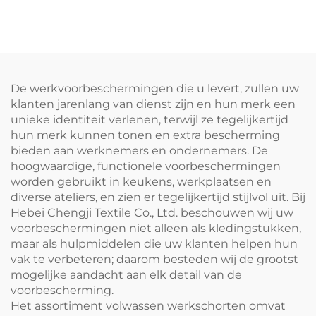
H-schouder schort van
plus size, dubbelzijdig
uitgebreid canvas voor
schoenmakersvest-schort
kokken, donkerbruin,
met logo voor barista's en
verstelbaar
barbershops
De werkvoorbeschermingen die u levert, zullen uw
klanten jarenlang van dienst zijn en hun merk een
unieke identiteit verlenen, terwijl ze tegelijkertijd
hun merk kunnen tonen en extra bescherming
bieden aan werknemers en ondernemers. De
hoogwaardige, functionele voorbeschermingen
worden gebruikt in keukens, werkplaatsen en
diverse ateliers, en zien er tegelijkertijd stijlvol uit. Bij
Hebei Chengji Textile Co., Ltd. beschouwen wij uw
voorbeschermingen niet alleen als kledingstukken,
maar als hulpmiddelen die uw klanten helpen hun
vak te verbeteren; daarom besteden wij de grootst
mogelijke aandacht aan elk detail van de
voorbescherming.
Het assortiment volwassen werkschorten omvat