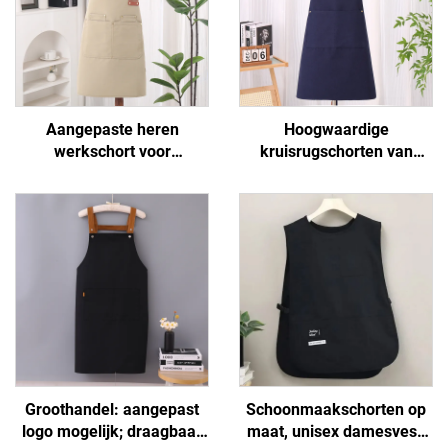
Aangepaste heren
Hoogwaardige
werkschort voor
kruisrugschorten van
buitengebruik, waterdicht,
polyester en katoen voor
van canvas, met zakken
vrouwen en mannen,
voor BBQ
geschikt voor
kunstenaars, kapsalons,
barista's, koffiebars en
bakkerijen
Groothandel: aangepast
Schoonmaakschorten op
logo mogelijk; draagbaar
maat, unisex damesvest,