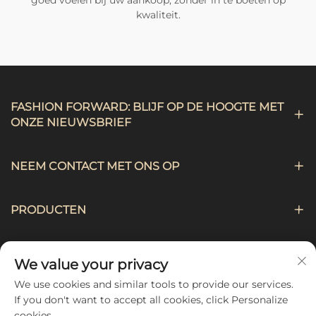
kwaliteit.
FASHION FORWARD: BLIJF OP DE HOOGTE MET
ONZE NIEUWSBRIEF
NEEM CONTACT MET ONS OP
PRODUCTEN
NAVIGATIE
We value your privacy
We use cookies and similar tools to provide our services.
VOLG ONS
If you don't want to accept all cookies, click Personalize
cookies.