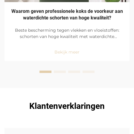
Waarom geven professionele koks de voorkeur aan
waterdichte schorten van hoge kwaliteit?
Beste bescherming tegen vlekken en vloeistoffen:
schorten van hoge kwaliteit met waterdichte
afwerking zijn de favoriet onder professionele koks
vanwege hun uitstekende bescherming tegen
Bekijk meer
vlekken en vloeistoffen, maar ook vanwege het
gemak waarmee ze te gebruiken zijn in de hectische
omgeving van de keuken...
Klantenverklaringen