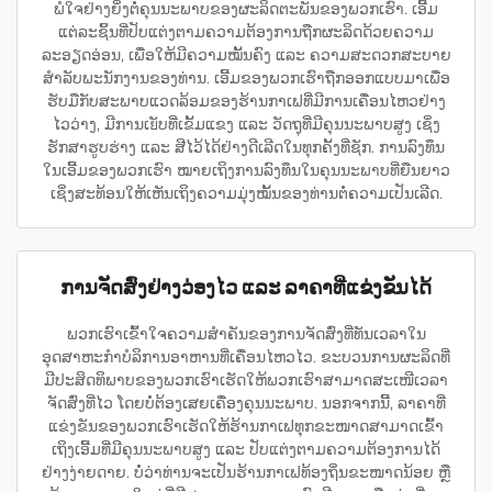
ພໍໃຈຢ່າງຍິ່ງຕໍ່ຄຸນນະພາບຂອງຜະລິດຕະພັນຂອງພວກເຮົາ. ເອີ້ມ
ແຕ່ລະຊິ້ນທີ່ປັບແຕ່ງຕາມຄວາມຕ້ອງການຖືກຜະລິດດ້ວຍຄວາມ
ລະອຽດອ່ອນ, ເພື່ອໃຫ້ມີຄວາມໝັ້ນຄົງ ແລະ ຄວາມສະດວກສະບາຍ
ສຳລັບພະນັກງານຂອງທ່ານ. ເອີ້ມຂອງພວກເຮົາຖືກອອກແບບມາເພື່ອ
ຮັບມືກັບສະພາບແວດລ້ອມຂອງຮ້ານກາເຟທີ່ມີການເຄື່ອນໄຫວຢ່າງ
ໄວວ່າງ, ມີການເยັບທີ່ເຂັ້ມແຂງ ແລະ ວັດຖຸທີ່ມີຄຸນນະພາບສູງ ເຊິ່ງ
ຮັກສາຮູບຮ່າງ ແລະ ສີໄວ້ໄດ້ຢ່າງດີເລີດໃນທຸກຄັ້ງທີ່ຊັກ. ການລົງທຶນ
ໃນເອີ້ມຂອງພວກເຮົາ ໝາຍເຖິງການລົງທຶນໃນຄຸນນະພາບທີ່ຍືນຍາວ
ເຊິ່ງສະທ້ອນໃຫ້ເຫັນເຖິງຄວາມມຸ່ງໝັ້ນຂອງທ່ານຕໍ່ຄວາມເປັນເລີດ.
ການຈັດສົ່ງຢ່າງວ່ອງໄວ ແລະ ລາຄາທີ່ແຂ່ງຂັນໄດ້
ພວກເຮົາເຂົ້າໃຈຄວາມສຳຄັນຂອງການຈັດສົ່ງທີ່ທັນເວລາໃນ
ອຸດສາຫະກຳບໍລິການອາຫານທີ່ເຄື່ອນໄຫວໄວ. ຂະບວນການຜະລິດທີ່
ມີປະສິດທິພາບຂອງພວກເຮົາເຮັດໃຫ້ພວກເຮົາສາມາດສະເໜີເວລາ
ຈັດສົ່ງທີ່ໄວ ໂດຍບໍ່ຕ້ອງເສຍເຄື່ອງຄຸນນະພາບ. ນອກຈາກນີ້, ລາຄາທີ່
ແຂ່ງຂັນຂອງພວກເຮົາເຮັດໃຫ້ຮ້ານກາເຟທຸກຂະໜາດສາມາດເຂົ້າ
ເຖິງເອີ້ມທີ່ມີຄຸນນະພາບສູງ ແລະ ປັບແຕ່ງຕາມຄວາມຕ້ອງການໄດ້
ຢ່າງງ່າຍດາຍ. ບໍ່ວ່າທ່ານຈະເປັນຮ້ານກາເຟທ້ອງຖິ່ນຂະໜາດນ້ອຍ ຫຼື