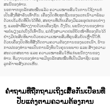
ສະນີຂອງທ່ານ.
ນອກຈາກຮູບລັກສະໝື່ນແລ້ວ ຄວາມເໝາະສົມໃນການໃຊ້ງານກໍ
ເປັນສິ່ງທີ່ສຳຄັນເທົ່າກັນ. ເຄື່ອງປິດທັບທຸກຊິ້ນຂອງພວກເຮົາມາພ້ອມ
ດ້ວຍເຂັມຂັດທີ່ປັບໄດ້ທີ່ຄໍ, ສະຖານທີ່ເກັບເຄື່ອງມືແລະອຸປະກອນຕ່າງ
ໆ, ແລະຜ້າທີ່ລ້າງງ່າຍດ້ວຍເຄື່ອງຊັກ. ດັ່ງນັ້ນ, ພະນັກງານຂອງທ່ານ
ຈະບໍ່ພຽງແຕ່ເບິ່ງດີເທົ່ານັ້ນ, ແຕ່ຍັງສາມາດປະຕິບັດໜ້າທີ່ຂອງຕົນໄດ້
ຢ່າງມີປະສິດທິພາບດ້ວຍຄວາມເໝາະສົມທີ່ຄຸນສົມບັດເຫຼົ່ານີ້ໃຫ້.
ດ້ວຍເຄື່ອງປິດທັບທີ່ສັ່ງຕັດຕາມຄວາມຕ້ອງການຂອງພວກເຮົາ, ຮ້ານ
ກາເຟຂອງທ່ານຈະເປັນການລົງທຶນໃນຄຸນນະພາບ ແລະ ສ້າງຄວາມ
ສະດວກສະບາຍ ແລະ ຄວາມເໝາະສົມໃຫ້ແກ່ພະນັກງານຂອງ
ທ່ານ. ທີມງານຂອງທ່ານຈະມີຮູບລັກສະໝື່ນທີ່ເປັນມືອາຊີບ ແລະ
ລູກຄ້າຈະສັງເກດເຫັນ.
ຄຳຖາມທີ່ຖືກຖາມເຖິງເສື້ອກັນເປື້ອນທີ່
ປັບແຕ່ງຕາມຄວາມຕ້ອງການ