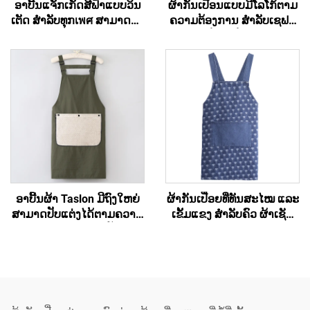
ອາບີ້ນແຈັກເກັດສີຟ້າແບບວິນ
ຜ້າກັນເປື້ອນແບບມີໂລໂກ້ຕາມ
ເຕັດ ສຳລັບທຸກเพศ ສາມາດປັບ
ຄວາມຕ້ອງການ ສຳລັບເຊຟສີ
ແຕ່ງໄດ້ຕາມຄວາມຕ້ອງການ
ດຳ - ຜ້າຝ້າຍ/ຝ້າຍໂພລີເອັດ
ສຳລັບຮ້ານເຂົ້າຫຼື ຮ້ານກາເຟ
ເທີລິກ, ລະບາຍອາກາດໄດ້ດີ
ຜູ້ຊົງເຮັດເຄື່ອງດື່ມ ແລະ ຜູ້
ເຢັນ ປັບໄດ້ ມີຖົງ, ສຳລັບຮ້ານ
ປະກອບເຄື່ອງດື່ມ
ກາເຟ, ບີບີຄິວ, ການບໍລິການ
ອາຫານ ແລະ ການເຮັດຄວາມ
ສະອາດ
ອາບີ້ນຜ້າ Taslon ມີຖົງໃຫຍ່
ຜ້າກັນເປື່ອຍທີ່ທັນສະໄໝ ແລະ
ສາມາດປັບແຕ່ງໄດ້ຕາມຄວາມ
ເຂັ້ມແຂງ ສຳລັບຄົວ ຜ້າເຊັດ
ຕ້ອງການ ດ້ວຍການປັກຮູບ
ຄົວທີ່ລ້າງໄດ້ ມີຮູບແບບທີ່
ສັນຍາລັກ ຫຼື ຈິດຕະລາກອນ
ທັນສະໄໝ ຜ້າກັນເປື່ອຍຈາກ
ສຳລັບຜູ້ໃຫຍ່ ມີແຜ່ນເຊັດມືທີ່
ຜ້າເດີນິມທີ່ຖືກຟອກແລ້ວ ໂດຍ
ຖອດອອກໄດ້
ບໍ່ມີແຂວນ