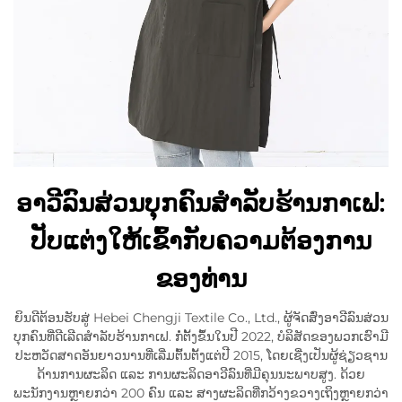
ອາວີລົນສ່ວນບຸກຄົນສຳລັບຮ້ານກາເຟ:
ປັບແຕ່ງໃຫ້ເຂົ້າກັບຄວາມຕ້ອງການ
ຂອງທ່ານ
ຍິນດີຕ້ອນຮັບສູ່ Hebei Chengji Textile Co., Ltd., ຜູ້ຈັດສົ່ງອາວີລົນສ່ວນ
ບຸກຄົນທີ່ດີເລີດສຳລັບຮ້ານກາເຟ. ກໍ່ຕັ້ງຂຶ້ນໃນປີ 2022, ບໍລິສັດຂອງພວກເຮົາມີ
ປະຫວັດສາດອັນຍາວນານທີ່ເລີ່ມຕົ້ນຕັ້ງແຕ່ປີ 2015, ໂດຍເຊີ່ງເປັນຜູ້ຊ່ຽວຊານ
ດ້ານການຜະລິດ ແລະ ການຜະລິດອາວີລົນທີ່ມີຄຸນນະພາບສູງ. ດ້ວຍ
ພະນັກງານຫຼາຍກວ່າ 200 ຄົນ ແລະ ສາງຜະລິດທີ່ກວ້າງຂວາງເຖິງຫຼາຍກວ່າ