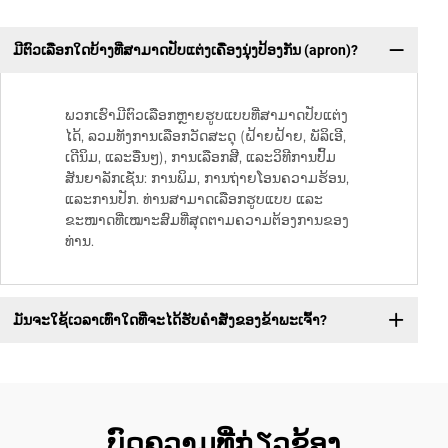
ມີຕົວເລືອກໃດບ້າງທີ່ສາມາດປັບແຕ່ງເຄື່ອງນຸ່ງປ້ອງກັນ (apron)?
ພວກເຮົາມີຕົວເລືອກຫຼາຍຮູບແບບທີ່ສາມາດປັບແຕ່ງ
ໄດ້, ລວມທັງການເລືອກວັດສະດຸ (ຝ້າຍຝ້າຍ, ພັລິເອີ,
ເດີນິມ, ແລະອື່ນໆ), ການເລືອກສີ, ແລະວິທີການປົ້ມ
ສັນຍາລັກເຊັ່ນ: ການພິມ, ການຖ່າຍໂອນຄວາມຮ້ອນ,
ແລະການປັກ. ທ່ານສາມາດເລືອກຮູບແບບ ແລະ
ຂະໜາດທີ່ເໝາະສົມທີ່ສຸດຕາມຄວາມຕ້ອງການຂອງ
ທ່ານ.
ມັນຈະໃຊ້ເວລາເທົ່າໃດທີ່ຈະໄດ້ຮັບຄໍາສັ່ງຂອງຂ້າພະເຈົ້າ?
ບົດຄວາມທີ່ກ່ຽວຂ້ອງ