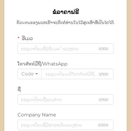
ຂໍລາຄາຟຣີ
ຕົວแทนຂອງພວກເຮົາຈະຕິດຕໍ່ທ່ານໃນໄວ້ສຸດເທົ່າທີ່ເປັນໄປໄດ້.
ອີເມວ
0/100
ໂทรศัพท์ມືຖື/WhatsApp
Code
0/100
ຊື່
0/100
Company Name
0/200