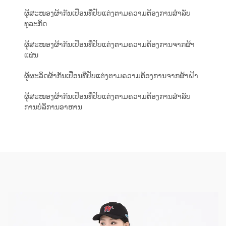
ຜູ້ສະໜອງຜ້າກັນເປື່ອນທີ່ປັບແຕ່ງຕາມຄວາມຕ້ອງການສຳລັບ
ທຸລະກິດ
ຜູ້ສະໜອງຜ້າກັນເປື່ອນທີ່ປັບແຕ່ງຕາມຄວາມຕ້ອງການຈາກຜ້າ
ແຜ່ນ
ຜູ້ຜະລິດຜ້າກັນເປື່ອນທີ່ປັບແຕ່ງຕາມຄວາມຕ້ອງການຈາກຜ້າຝ້າ
ຜູ້ສະໜອງຜ້າກັນເປື່ອນທີ່ປັບແຕ່ງຕາມຄວາມຕ້ອງການສຳລັບ
ການບໍລິການອາຫານ