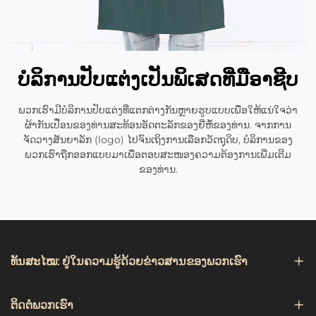
ບໍລິການປັບແຕ່ງເປັນພິເສດທີ່ມືອາຊີບ
ພວກເຮົາມີບໍລິການປັບແຕ່ງທີ່ແຕກຕ່າງກັນຫຼາຍຮູບແບບເພື່ອໃຫ້ແນ່ໃຈວ່າ
ຜ້າກັນເປື່ອນຂອງທ່ານສະທ້ອນອັດຕະລັກຂອງຍີ່ຫໍ້ຂອງທ່ານ. ຈາກການ
ຈັດວາງສັນຍາລັກ (logo) ໄປຈົນເຖິງການເລືອກວັດຖຸດິບ, ບໍລິການຂອງ
ພວກເຮົາຖືກອອກແບບມາເພື່ອຕອບສະໜອງຄວາມຕ້ອງການເພີ່ມເຕີມ
ຂອງທ່ານ.
ທັນສະໄໝ: ຢູ່ໃນຄວາມຮູ້ດ້ວຍຂ່າວສານຂອງພວກເຮົາ
ຕິດຕໍ່ພວກເຮົາ