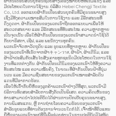
ຜ້າກັນເປື່ອນສ່ວນບຸກຄົນຊ່ວຍສ້າງເຄື່ອງໝາຍຍີ່ຫໍ້ທີ່ເຂັ້ມແຂງ ແລະ
ມີປະໂຫຍດໃນການໃຊ້ງານ. ບໍລິສັດ Hebei Chengji Textile
Co., Ltd. ອອກແບບຜ້າກັນເປື່ອນສ່ວນບຸກຄົນທີ່ມີຄຸນນະພາບສູງ
ເຊິ່ງມີທັງຄວາມເໝາະສົມໃນການໃຊ້ງານ ແລະ ມີລັກສະນະທີ່
ດຶງດູດຕາ. ຜ້າກັນເປື່ອນຂອງພວກເຮົາຖືກອອກແບບມາເພື່ອໃຫ້
ສະດວກສະບາຍ ແລະ ມີລັກສະນະທີ່ທັນສະໄໝ. ຄວາມຫຼາກຫຼາຍ
ເປັນຈຸດເນັ້ນ ເພື່ອໃຫ້ຜ້າກັນເປື່ອນຂອງພວກເຮົາສາມາດນຳໃຊ້ໄດ້
ກັບບາຣິສຕາ, ເຊີຟ, ແລະ ພະນັກງານທຸກຄົນ.
ພວກເຮົາຈັດຫາວັດຖຸດິບ ແລະ ຮູບແບບທີ່ຫຼາກຫຼາຍ. ຜ້າກັນເປື່ອນ
ຂອງພວກເຮົາທີ່ເຮັດຈາກຜ້າキャンวาส, ຜ້າຝ້າ, ຜ້າເດີນິມ, ແລະ
ຜ້າຝ້າປະສົມກັບເສັ້ນໄຍສັງເຄາະທຸກຊະນິດມີປະໂຫຍດໃນການໃຊ້
ງານທີ່ແຕກຕ່າງກັນ. ຜ້າກັນເປື່ອນເດີນິມຂອງພວກເຮົາໃຫ້ທັງຄວາມ
ທັນສະໄໝ ແລະ ຄວາມໝັ້ນຄົງ, ໃນขณะທີ່ຜ້າກັນເປື່ອນຝ້າທີ່ນຸ່ມ
ນວນ ແລະ ມີຄວາມຊື່ນສະບາຍຂອງພວກເຮົາເໝາະສຳລັບດິນ
ແດນທີ່ມີອາກາດຮ້ອນ.
ເພື່ອໃຫ້ເຂົ້າກັບຍີ່ຫໍ້ຂອງລູກຄ້າພວກເຮົາຢ່າງດີທີ່ສຸດ, ພວກເຮົາມີ
ບໍລິການທົດສອບສຳລັບການສັ່ງຕັດເປັນພິເສດ. ຄວາມຄິດເຫັນຂອງ
ທ່ານສາມາດນຳໄປປະຕິບັດໄດ້ຜ່ານການປັກເຢັບຄຸນນະພາບສູງ,
ການພິມສະແກນ, ຫຼື ການຖ່າຍໂອນຄວາມຮ້ອນຂອງພວກເຮົາ
ສຳລັບຮູບແບບທີ່ທ່ານຕ້ອງການຈຳນວນໃດກໍໄດ້. ເຈົ້າໜ້າທີ່ຕົວແທນ
ຍີ່ຫໍ້ຂອງພວກເຮົາຈະຢູ່ທີ່ນີ້ເພື່ອຊ່ວຍທ່ານໃນການປະຕິບັດວິໄສທັດ