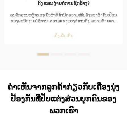
ຄົງ ແລະ ງ່າຍຕໍ່ການຊັກລ້າງ?
ຄຸນລັກສະນະຫຼັກຂອງເນື້ອຜ້າທີ່ກຳນົດຄວາມໝັ້ນຄົງຂອງຜ້າກັນເປື່ອນ
ຂອງພະນັກງານບໍລິການ: ຄວາມແຂງແຮງຕໍ່ການດຶງ, ຄວາມຕ້ານທານ
ຕໍ່ການຖູກຂັດ, ແລະ ພື້ນທີ່ທີ່ມີການຈະລາຈອນສູງໃນຮ້ານອາຫານ. ຜ້າ
ກັນເປື່ອນຂອງພະນັກງານບໍລິການໄດ້ຮັບຄວາມເສຍຫາຍຢ່າງຮຸນແຮງ
ເບິ່ງເພີ່ມເຕີມ
ແລະ ຕໍ່ເນື່ອງທຸກວັນ, ດັ່ງນັ້ນຈຶ່ງຕ້ອງການຄວາມໝັ້ນຄົງຢ່າງຮຸນແຮງ
ແລະ ...
ຄຳເຫັນຈາກລູກຄ້າກ່ຽວກັບເຄື່ອງນຸ່ງ
ປ້ອງກັນທີ່ປັບແຕ່ງສ່ວນບຸກຄົນຂອງ
ພວກເຮົາ