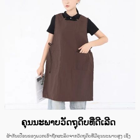
ຄຸນນະພາບວັດຖຸດິບທີ່ດີເລີດ
ຜ້າກັນເປື່ອນຂອງພວກເຮົາຖືກຜະລິດຈາກວັດຖຸດິບທີ່ມີຄຸນນະພາບສູງ ເຊິ່ງ