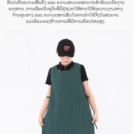
ຮັບປະກັນຄວາມໝັ້ນຄົງ ແລະ ຄວາມສະດວກສະບາຍສຳລັບພະນັກງານ
ຂອງທ່ານ. ການເລືອກວັດຖຸດິບທີ່ມີຢູ່ຊ່ວຍໃຫ້ທ່ານໄດ້ທັງຄວາມງາມທາງ
ດ້ານຮູບຮ່າງ ແລະ ຄວາມເໝາະສົມໃນການນຳໃຊ້ຈິງໃນສະພາບ
ແວດລ້ອມຂອງຮ້ານກາເຟທີ່ມີການເຄື່ອນໄຫວສູງ.