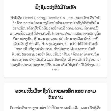
ຟັງຊັນແປງທີ່ບໍ່ມີໃຜເທົ່າ
ທີ່ບໍລິສັດ Hebei Chengji Textile Co., Ltd., ພວກເຮົາເຂົ້າໃຈດີ
ວ່າຮ້ານກາເຟແຕ່ລະແຫ່ງມີສະໄຕລ໌ແລະການຈັດຕັ້ງບໍລິສັດທີ່ເປັນ
ເອກະລັກ. ເຄື່ອງປົກປິດທີ່ພວກເຮົາຜະລິດຕາມຄວາມຕ້ອງການນີ້
ສາມາດປັບແຕ່ງໄດ້ຢ່າງເຕັມທີ່, ໂດຍທ່ານສາມາດເລືອກຈາກວັດຖຸດິບ
ທີ່ແຕກຕ່າງກັນ, ສີ, ແລະ ຮູບແບບ. ບໍ່ວ່າທ່ານຈະເລືອກຜ້າຝ້າຍທີ່
ຄຸ້ນເຄີຍ ຫຼື ຜ້າເດີນິມທີ່ແຂງແຮງກວ່າ, ພວກເຮົາກໍມີວິທີແກ້ໄຂທີ່
ເໝາະສົມທີ່ສຸດສຳລັບທ່ານ. ເຕັກນິກການພິມແລະການປັກທີ່
ທັນສະໄໝຂອງພວກເຮົາຮັບປະກັນວ່າສັນຍາລັກຂອງທ່ານຈະຖືກ
ສະແດງອອກຢ່າງເດັ່ນຊັດ ແລະ ມືອາຊີບ, ເຊິ່ງຈະເຮັດໃຫ້ຮູບພາບ
ຂອງຮ້ານກາເຟຂອງທ່ານດີຂຶ້ນ ແລະ ເຮັດໃຫ້ລູກຄ້າຈື່ໄດ້ຢ່າງຍາວ
ນານ.
ຄວາມເປັນມືອາຊີບໃນການຜະລິດ ແລະ ຄວາມ
ທົນทาน
ດ້ວຍປະສົບການຫຼາຍກວ່າ 10 ປີໃນການຜະລິດເອີ້ມ, ພວກເຮົາຮູ້ສຶກ