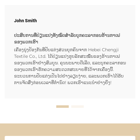
John Smith
ປະສົບການທີ່ປ່ຽນແປງທັງໝົດສຳລັບບຸກຄະລາກອນຮ້ານກາເຟ
ຂອງພວກເຮົາ
ເຄື່ອງນຸ່ງປ້ອງກັນທີ່ປັບແຕ່ງສ່ວນບຸກຄົນຈາກ Hebei Chengji
Textile Co., Ltd. ໄດ້ປ່ຽນແປງຮູບລັກສະໝື່ນຂອງຮ້ານກາເຟ
ຂອງພວກເຮົາຢ່າງສົມບູນ. ຄຸນນະພາບດີເລີດ, ແລະບຸກຄະລາກອນ
ຂອງພວກເຮົາຮັກຄວາມສະດວກສະບາຍທີ່ໄດ້ຈາກເຄື່ອງນີ້.
ຂະບວນການປັບແຕ່ງເປັນໄປຢ່າງລຽບງ່າຍ, ແລະພວກເຮົາໄດ້ຮັບ
ການຈັດສົ່ງກ່ອນເວລາທີ່ກຳນົດ! ພວກເຮົາແນະນຳຢ່າງຍິ່ງ!