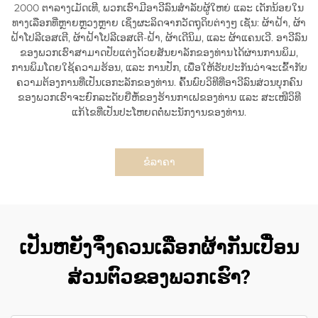
2000 ຕາລາງເມັດເທີ, ພວກເຮົາມີອາວີລົນສຳລັບຜູ້ໃຫຍ່ ແລະ ເດັກນ້ອຍໃນ
ທາງເລືອກທີ່ຫຼາຍຫຼວງຫຼາຍ ເຊິ່ງຜະລິດຈາກວັດຖຸດິບຕ່າງໆ ເຊັ່ນ: ຜ້າຝ້າ, ຜ້າ
ຝ້າໂປລີເອສເຕີ, ຜ້າຝ້າໂປລີເອສເຕີ-ຝ້າ, ຜ້າເດີນິມ, ແລະ ຜ້າແຄນເວີ. ອາວີລົນ
ຂອງພວກເຮົາສາມາດປັບແຕ່ງດ້ວຍສັນຍາລັກຂອງທ່ານໄດ້ຜ່ານການພິມ,
ການພິມໂດຍໃຊ້ຄວາມຮ້ອນ, ແລະ ການປັກ, ເພື່ອໃຫ້ຮັບປະກັນວ່າຈະເຂົ້າກັບ
ຄວາມຕ້ອງການທີ່ເປັນເອກະລັກຂອງທ່ານ. ຄົ້ນພົບວິທີທີ່ອາວີລົນສ່ວນບຸກຄົນ
ຂອງພວກເຮົາຈະຍົກລະດັບຍີ່ຫໍ້ຂອງຮ້ານກາເຟຂອງທ່ານ ແລະ ສະເໜີວິທີ
ແກ້ໄຂທີ່ເປັນປະໂຫຍດຕໍ່ພະນັກງານຂອງທ່ານ.
ຂໍລາຄາ
ເປັນຫຍັງຈຶ່ງຄວນເລືອກຜ້າກັນເປື່ອນ
ສ່ວນຕົວຂອງພວກເຮົາ?