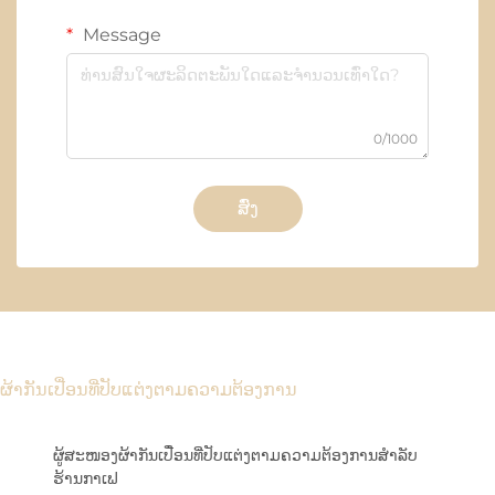
Message
0/1000
ສົ່ງ
ຜ້າກັນເປື່ອນທີ່ປັບແຕ່ງຕາມຄວາມຕ້ອງການ
ຜູ້ສະໜອງຜ້າກັນເປື່ອນທີ່ປັບແຕ່ງຕາມຄວາມຕ້ອງການສຳລັບ
ຮ້ານກາເຟ