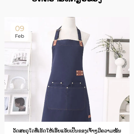
09
Feb
ວັດສະດຸໃດທີ່ເຮັດໃຫ້ເອີ້ຍແອັບເປີ້ນຂອງເຈົ້າໆມີຄວາມໝັ້ນ