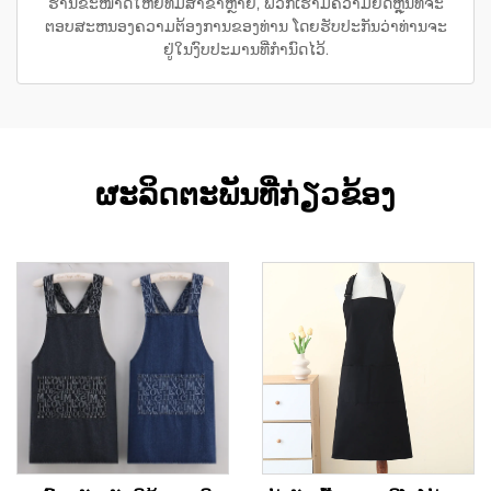
ຮ້ານຂະໜາດໃຫຍ່ທີ່ມີສາຂາຫຼາຍ, ພວກເຮົາມີຄວາມຍືດຫຼຸ່ນທີ່ຈະ
ຕອບສະຫນອງຄວາມຕ້ອງການຂອງທ່ານ ໂດຍຮັບປະກັນວ່າທ່ານຈະ
ຢູ່ໃນງົບປະມານທີ່ກຳນົດໄວ້.
ຜະລິດຕະພັນທີ່ກ່ຽວຂ້ອງ