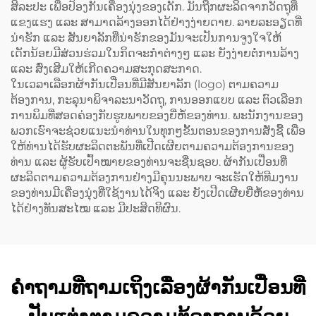
ສິລະປະ ເພື່ອປ້ອງກັນເຄື່ອງນຸ່ງຂອງເດັກ. ມັນຖືກຜະລິດຈາກວັດຖຸທີ່
ແຂງແຮງ ແລະ ສາມາດລ້າງອອກໄດ້ຢ່າງງ່າຍດາຍ. ລາຍລະອຽດທີ່
ນ່າຮັກ ແລະ ສັນຍາລັກທີ່ນ່າຮັກຂອງມັນຈະເປັນການຈູງໃຈໃຫ້
ເດັກນ້ອຍມີສ່ວນຮ່ວມໃນກິດຈະກຳຕ່າງໆ ແລະ ຍັງງ່າຍຕໍ່ການລ້າງ
ແລະ ສົ່ງເສີມໃຫ້ເກີດຄວາມສະກຸດສະກາດ.
ໃນເວລາເລືອກຜ້າກັນເປື່ອນທີ່ມີສັນຍາລັກ (logo) ຕາມຄວາມ
ຕ້ອງການ, ກະລຸນາພິຈາລະນາວັດຖຸ, ການອອກແບບ ແລະ ຕົວເລືອກ
ການພິມທີ່ສອດຄ່ອງກັບຮູບພາບຂອງຍີ່ຫໍ້ຂອງທ່ານ. ພະນັກງານຂອງ
ພວກເຮົາຈະຊ່ວຍແນະນຳທ່ານໃນທຸກໆຂັ້ນຕອນຂອງການສັ່ງຊື້ ເພື່ອ
ໃຫ້ທ່ານໄດ້ຮັບຜະລິດຕະພັນທີ່ເປີດເຜີຍຕາມຄວາມຕ້ອງການຂອງ
ທ່ານ ແລະ ຜູ້ຮັບເປົ້າໝາຍຂອງທ່ານຈະຊື່ນຊອບ. ຜ້າກັນເປື່ອນທີ່
ຜະລິດຕາມຄວາມຕ້ອງການຢ່າງມີຄຸນນະພາບ ຈະເຮັດໃຫ້ທີມງານ
ຂອງທ່ານມີເຄື່ອງນຸ່ງທີ່ໃຊ້ງານໄດ້ຈິງ ແລະ ຍັງເປີດເຜີຍຍີ່ຫໍ້ຂອງທ່ານ
ໄດ້ຢ່າງທັນສະໄໝ ແລະ ມີປະສິດທິຜົນ.
ຄຳຖາມທີ່ຖາມເຖິງເລື່ອງຜ້າກັນເປື່ອນທີ່