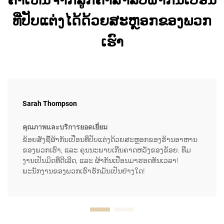
ທີ່ປັບແຕ່ງໄດ້ດ້ວຍສະຫຼອກຂອງພວກ
ເຮົາ
Sarah Thompson
คุณภาพและบริการยอดเยี่ยม
ຂ້ອຍສັ່ງຊື້ຜ້າກັນເປື່ອນທີ່ປັບແຕ່ງດ້ວຍສະຫຼອກຂອງຮ້ານອາຫານ
ຂອງພວກເຮົາ, ແລະ ຄຸນນະພາບເກີນຄາດຫວັງຂອງຂ້ອຍ. ທີມ
ງານເປັນມິດທີ່ດີເລີດ, ແລະ ຜ້າກັນເປື່ອນມາຮອດທັນເວລາ!
ພະນັກງານຂອງພວກເຮົາຮັກມັນເປັນຢ່າງໃດ!