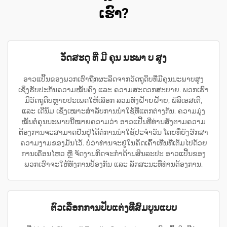
ເຮົາ?
ວັດສະດຸ ທີ່ ມີ ຄຸນ ນະພາ ບ ສູງ
ອາວແປີ້ນຂອງພວກເຮົາຖືກຜະລິດຈາກວັດຖຸດິບທີ່ມີຄຸນນະພາບສູງ
ເຊິ່ງຮັບປະກັນຄວາມໝັ້ນຄົງ ແລະ ຄວາມສະດວກສະບາຍ. ພວກເຮົາ
ມີວັດຖຸດິບຫຼາຍປະເພດໃຫ້ເລືອກ ລວມທັງຝ້າຍຝ້າຍ, ພັລີເອສເຕີ,
ແລະ ເດີນິມ ເຊິ່ງເໝາະສຳລັບການນຳໃຊ້ທີ່ແຕກຕ່າງກັນ. ຄວາມມຸ່ງ
ໝັ້ນຕໍ່ຄຸນນະພາບນີ້ໝາຍຄວາມວ່າ ອາວແປີ້ນທີ່ທ່ານສັ່ງຕາມຄວາມ
ຕ້ອງການຈະສາມາດຢືນຢູ່ໄດ້ຕໍ່ການນຳໃຊ້ປະຈຳວັນ ໂດຍທີ່ຍັງຮັກສາ
ຄວາມງາມຂອງມັນໄວ້. ບໍ່ວ່າທ່ານຈະຢູ່ໃນຄິດເຄົ້າເທີ່ນທີ່ເຕັມໄປດ້ວຍ
ການເຄື່ອນໄຫວ ຫຼື ຈັດງານກິດຈະກຳດ້ານສິນລະປະ ອາວແປີ້ນຂອງ
ພວກເຮົາຈະໃຫ້ທັງການປ້ອງກັນ ແລະ ລັກສະນະທີ່ທ່ານຕ້ອງການ.
ຕົວເລືອກການປັບແຕ່ງທີ່ສົມບູນແບບ