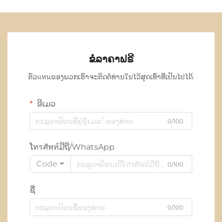
ຂໍລາຄາຟຣີ
ຕົວแทนຂອງພວກເຮົາຈະຕິດຕໍ່ທ່ານໃນໄວ້ສຸດເທົ່າທີ່ເປັນໄປໄດ້.
ອີເມວ
0/100
ໂทรศัพท์ມືຖື/WhatsApp
Code
0/100
ຊື່
0/100