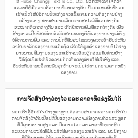
ທີ່ Hebei Chengji Textile Co., Ltd., ພວກເຮົາເຂົ້າໃຈດີວ່າ
ແຕ່ລະຍີ່ຫໍ້ມີຄວາມຕ້ອງການທີ່ແຕກຕ່າງກັນ. ນີ້ແມ່ນເຫດຜົນທີ່ພວກ
ເຮົາເປີດໃຫ້ບໍລິການປັບແຕ່ງອາວແປີ້ນຕາມຄວາມຕ້ອງການຢ່າງ
ກວ້າງຂວາງ. ທ່ານສາມາດເລືອກຈາກສະໄຕລ໌ທີ່ແຕກຕ່າງກັນ
ຂະໜາດທີ່ແຕກຕ່າງກັນ ແລະ ເຕັກນິກການພິມທີ່ແຕກຕ່າງກັນ ເພື່ອ
ສ້າງອາວແປີ້ນທີ່ສະທ້ອນອັตลັກສະນະຂອງຍີ່ຫໍ້ຂອງທ່ານຢ່າງແທ້ຈິງ.
ບໍລິການການພິມ ແລະ ການປັກທີ່ທັນສະໄໝຂອງພວກເຮົາຮັບປະກັນ
ວ່າສັນຍາລັກຂອງທ່ານຈະເດັ່ນຊັດ ເຮັດໃຫ້ລູກຄ້າຂອງທ່ານຈື່ໄດ້ຢ່າງ
ຍາວນານ. ທີມງານຂອງພວກເຮົາຈະເຮັດວຽກຮ່ວມກັບທ່ານຢ່າງ
ໃກ້ຊິດເພື່ອປະຕິບັດຄວາມຄິດເຫັນຂອງທ່ານໃຫ້ເປັນຈິງ ແລະ
ຮັບປະກັນວ່າຜະລິດຕະພັນສຸດທ້າຍຈະເປັນໄປຕາມຄວາມຄາດຫວັງ
ຂອງທ່ານ.
ການຈັດສົ່ງຢ່າງວ່ອງໄວ ແລະ ລາຄາທີ່ແຂ່ງຂັນໄດ້
ພວກເຮົາຮູ້ສຶກພໍໃຈຢ່າງຫຼວງຫຼາຍຕໍ່ຄວາມສາມາດຂອງພວກເຮົາໃນ
ການຈັດສົ່ງຜ້າກັນເປື່ອນທີ່ປັບແຕ່ງຕາມຄວາມຕ້ອງການດ້ວຍສະຫຼອກ
ທີ່ມີຄຸນນະພາບສູງ ແລະ ມີຄວາມໄວ ແລະ ລາຄາທີ່ເໝາະສົມ.
ຂະບວນການຜະລິດທີ່ມີປະສິດທິພາບຂອງພວກເຮົາ ແລະ ພະນັກງານ
ທີ່ມີທັກສະສູງ ໃຫ້ພວກເຮົາສາມາດຈັດການກັບການສັ່ງຊື້