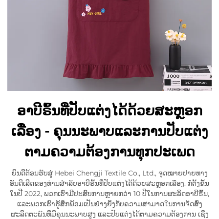
ອາບີຣົ້ນທີ່ປັບແຕ່ງໄດ້ດ້ວຍສະຫຼອກ
ເລື່ອງ - ຄຸນນະພາບແລະການປັບແຕ່ງ
ຕາມຄວາມຕ້ອງການທຸກປະເພດ
ຍິນດີຕ້ອນຮັບສູ່ Hebei Chengji Textile Co., Ltd., ຈຸດໝາຍປາຍທາງ
ອັນດີເລີດຂອງທ່ານສຳລັບອາບີຣົ້ນທີ່ປັບແຕ່ງໄດ້ດ້ວຍສະຫຼອກເລື່ອງ. ກໍ່ຕັ້ງຂຶ້ນ
ໃນປີ 2022, ພວກເຮົາມີປະສົບການຫຼາຍກວ່າ 10 ປີໃນການຜະລິດອາບີຣົ້ນ,
ແລະພວກເຮົາຮູ້ສຶກພ້ອມເປັນຢ່າງຍິ່ງກັບຄວາມສາມາດໃນການຈັດສົ່ງ
ຜະລິດຕະພັນທີ່ມີຄຸນນະພາບສູງ ແລະປັບແຕ່ງໄດ້ຕາມຄວາມຕ້ອງການ ເຊິ່ງ