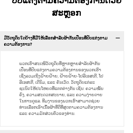
ປັບແຕ່ງຕາມຄວາມຕ້ອງການດ້ວຍ
ສະຫຼອກ
ມີວັດຖຸດິບໃດບ້າງທີ່ມີໃຫ້ເລືອກສຳລັບຜ້າກັນເປື່ອນທີ່ປັບແຕ່ງຕາມ
ຄວາມຕ້ອງການ?
ພວກເຮົາສະເໜີວັດຖຸດິບທີ່ຫຼາກຫຼາຍສຳລັບຜ້າກັນ
ເປື່ອນທີ່ປັບແຕ່ງຕາມຄວາມຕ້ອງການຂອງພວກເຮົາ
ເຊິ່ງລວມເຖິງຝ້າຍຝ້າຍ, ຝ້າຍຝ້າຍ-ໂປລີເອສເຕີ, ໂປ
ລີເອສເຕີ, ເດີນິມ, ແລະ ຄັນເວັດ. ວັດຖຸດິບແຕ່ລະ
ຊະນິດໃຫ້ປະໂຫຍດທີ່ແຕກຕ່າງກັນ ເຊັ່ນ: ຄວາມໝັ້ນ
ຄົງ, ຄວາມສະດວກສະບາຍ, ແລະ ຄວາມງ່າຍດາຍ
ໃນການດູແລ. ທີມງານຂອງພວກເຮົາສາມາດຊ່ວຍ
ທ່ານເລືອກເອົາເນື້ອຜ້າທີ່ດີທີ່ສຸດຕາມຄວາມຕ້ອງການ
ແລະ ຄວາມມັກສ່ວນຕົວຂອງທ່ານ.