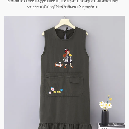
ປະໂຫຍດໃນການໃຊ້ງານເທົ່ານັ້ນ, ແຕ່ຍັງສາມາດສົ່ງເສີມອັตลັກສັນຍີ່ຫໍ້
ຂອງທ່ານໄດ້ຢ່າງມີປະສິດທິພາບໃນທຸກໆບ່ອນ.