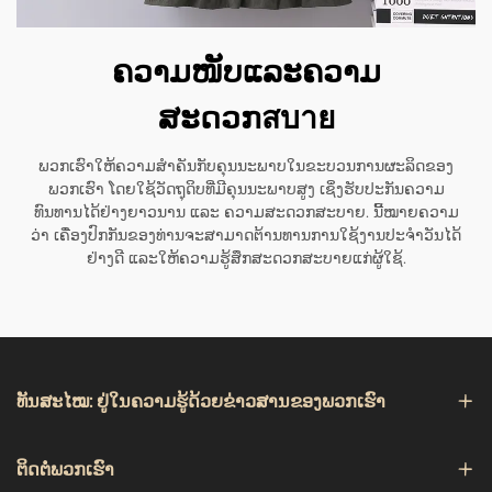
ຄວາມໜັບແລະຄວາມ
ສະດວກสบาย
ພວກເຮົາໃຫ້ຄວາມສຳຄັນກັບຄຸນນະພາບໃນຂະບວນການຜະລິດຂອງ
ພວກເຮົາ ໂດຍໃຊ້ວັດຖຸດິບທີ່ມີຄຸນນະພາບສູງ ເຊິ່ງຮັບປະກັນຄວາມ
ທົນທານໄດ້ຢ່າງຍາວນານ ແລະ ຄວາມສະດວກສະບາຍ. ນີ້ໝາຍຄວາມ
ວ່າ ເຄື່ອງປົກກັນຂອງທ່ານຈະສາມາດຕ້ານທານການໃຊ້ງານປະຈຳວັນໄດ້
ຢ່າງດີ ແລະໃຫ້ຄວາມຮູ້ສຶກສະດວກສະບາຍແກ່ຜູ້ໃຊ້.
ທັນສະໄໝ: ຢູ່ໃນຄວາມຮູ້ດ້ວຍຂ່າວສານຂອງພວກເຮົາ
ຕິດຕໍ່ພວກເຮົາ