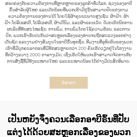
ສອດຄ່ອງກັບຄວາມຕ້ອງການທີ່ຫຼາກຫຼາຍຂອງລູກຄ້າທົ່ວໂລກ. ຊ່ວງຂອງອາບີ
ຣົ້ນສຳລັບຜູ້ໃຫຍ່ ແລະເດັກນ້ອຍທີ່ພວກເຮົາມີຢູ່ນັ້ນສາມາດປັບແຕ່ງຕາມ
ຄວາມຕ້ອງການຂອງທ່ານໄດ້ ໂດຍໃຊ້ຜ້າຄຸນນະພາບສູງເຊັ່ນ: ຜ້າຝ້າ, ຜ້າ
ຝ້າ-ໂປລີເອສເຕີ, ໂປລີເອສເຕີ, ຜ້າເດີນິມ, ແລະຜ້າແຄນເວັດ. ດ້ວຍເຕັກນິກການ
ຜະລິດທີ່ທັນສະໄໝເຊັ່ນ: ການພິມ, ການພິມໂດຍໃຊ້ຄວາມຮ້ອນ, ແລະການ
ປັກ, ພວກເຮົາຮັບປະກັນວ່າສະຫຼອກເລື່ອງຂອງທ່ານຈະຖືກສະແດງອອກຢ່າງ
ເດັ່ນຊັດ ແລະງາມຢ່າງສົມບູນໃນອາບີຣົ້ນທຸກຊິ້ນ. ທີມງານທີ່ອຸທິດຕົນຂອງພວກ
ເຮົາທີ່ມີບຸກຄະລາກອນທີ່ມີທັກສະຫຼາຍກວ່າ 200 ຄົນເຮັດວຽກຢູ່ໃນໂຮງງານ
ທີ່ກວ້າງຂວາງ 2000 ຕາລາງເມັດ, ເຊິ່ງເຮັດໃຫ້ພວກເຮົາສາມາດຈັດການກັບ
ການສັ່ງຊື້ທີ່ມີທັງຂະໜາດໃຫຍ່ ແລະຂະໜາດນ້ອຍໄດ້ຢ່າງມີປະສິດທິພາບ.
ຂໍລາຄາ
ເປັນຫຍັງຈຶ່ງຄວນເລືອກອາບີຣົ້ນທີ່ປັບ
ແຕ່ງໄດ້ດ້ວຍສະຫຼອກເລື່ອງຂອງພວກ