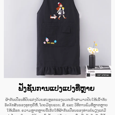
ຟັງຊັນການແປງແປງທີ່ຫຼາຍ
ຜ້າກັນເປື່ອນທີ່ປັບແຕ່ງດ້ວຍສະຫຼອກຂອງພວກເຮົາສາມາດປັບໃຫ້ເຂົ້າກັບ
ອັตลັກສັນຂອງທຸກໆຍີ່ຫໍ້, ໂດຍມີຮູບແບບ, ສີ, ແລະ ວິທີການພິມທີ່ຫຼາກຫຼາຍ
ໃຫ້ເລືອກ. ຄວາມຫຼາກຫຼາຍນີ້ເຮັດໃຫ້ຜ້າກັນເປື່ອນຂອງທ່ານບໍ່ພຽງແຕ່ມີ