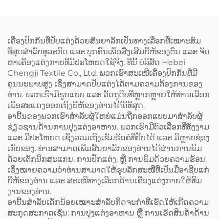
ໂປຣນທີ່ມີຄວາມຍືດຫຍຸ່ນ ແລະ
ເສື້ອກັ້ນ (Vest) ສຳລັບຜູ້ຍິງ ມີ
ມີສ່ວນເຊື່ອມຕໍ່ເປັນຮູບ H ຢູ່ທີ່
ຂະໜາດໃຫຍ່ພິເສດ (Plus
ບ່າ (H-shoulder) ອາໂປຣນທີ່
Size) ອາໂປຣນຮູບແບບເສື້ອ
ມີຂະໜາດຍາວຂຶ້ນ
ກັ້ນຂອງຊ່າງເຮັດເຄື່ອງໝາກ
ເຄື່ອງປົກກັນທີ່ປັບແຕ່ງດ້ວຍສັນຍາລັກເປັນທາງເລືອກທີ່ເໝາະສົມ
(Extended) ປະກອບດ້ວຍຜ້າ
(Cobbler Vest Apron) ທີ່ມີ
ທີ່ສຸດສຳລັບທຸລະກິດ ແລະ ບຸກຄົນເພື່ອສົ່ງເສີມຍີ່ຫໍ້ຂອງຕົນ ແລະ ຈັດ
ແຜ່ນ (Canvas) ສີເຂັ້ມ ເຊັ່ນ:
ທັງສອງດ້ານ ແລະ ມີທີ່ຈັດຕັ້ງ
ຫາເຄື່ອງແຕ່ງກາຍທີ່ມີປະໂຫຍດໃຊ້ຈິງ. ທີ່ນີ້ ບໍລິສັດ Hebei
ສີເຂັ້ມຄືສີກາເຟ (Dark
ສຳລັບເນື້ອຫາເຄື່ອງໝາກ
Chengji Textile Co., Ltd. ພວກເຮົາສະເໜີເຄື່ອງປົກກັນທີ່ມີ
Coffee) ແລະ ມີລະບົບປັບ
(Logo) ສຳລັບບາຣິສຕາ
ຄຸນນະພາບສູງ ເຊິ່ງສາມາດປັບແຕ່ງໄດ້ຕາມຄວາມຕ້ອງການຂອງ
ຂະໜາດໄດ້ (Adjustable)
(Barista) ແລະ ຮ້ານຕັດຜົມ
ທ່ານ. ພວກເຮົາມີຮູບແບບ ແລະ ວັດຖຸດິບທີ່ຫຼາກຫຼາຍໃຫ້ທ່ານເລືອກ
(Barbershop)
ເພື່ອສະແດງອອກເຖິງຍີ່ຫໍ້ຂອງທ່ານໄດ້ດີທີ່ສຸດ.
ອາບີ້ນຂອງພວກເຮົາສຳລັບຜູ້ໃຫຍ່ແມ່ນຖືກອອກແບບມາສຳລັບຜູ້
ຊ່ຽວຊານດ້ານການປຸງແຕ່ງອາຫານ. ພວກເຮົາມີຕົວເລືອກທີ່ທັງງາມ
ແລະ ມີປະໂຫຍດ ເຊິ່ງລວມເຖິງເຂັມຮັດຄໍທີ່ປັບໄດ້ ແລະ ມີຫຼາຍຊ່ອງ
ເກັບຂອງ. ທ່ານສາມາດເພີ່ມສັນຍາລັກຂອງທ່ານໄດ້ຜ່ານການພິມ
ດ້ວຍເຕັກນິກສະແກນ, ການປັກແຕ່ງ, ຫຼື ການພິມດ້ວຍຄວາມຮ້ອນ,
ເຊິ່ງໝາຍຄວາມວ່າທ່ານສາມາດໃຫ້ຮູບລັກສະໜີ່ທີ່ເປັນມືອາຊີບແກ່
ຍີ່ຫໍ້ຂອງທ່ານ ແລະ ສະເໜີທາງເລືອກດ້ານເຄື່ອງແຕ່ງກາຍໃຫ້ທີມ
ງານຂອງທ່ານ.
ອາບີ້ນສຳລັບເດັກນ້ອຍເໝາະສຳລັບກິດຈະກຳທີ່ເຮັດໃຫ້ເກີດຄວາມ
ສະກຸດສະກາດເຊັ່ນ: ການປຸງແຕ່ງອາຫານ ຫຼື ການເຮັດສິນຄ້າດ້ານ