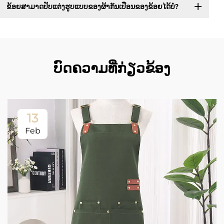
ຂ້ອຍສາມາດປັບແຕ່ງຮູບແບບຂອງຜ້າກັນເປື່ອນຂອງຂ້ອຍໄດ້ບໍ?
ບົດຄວາມທີ່ກ່ຽວຂ້ອງ
13
Feb