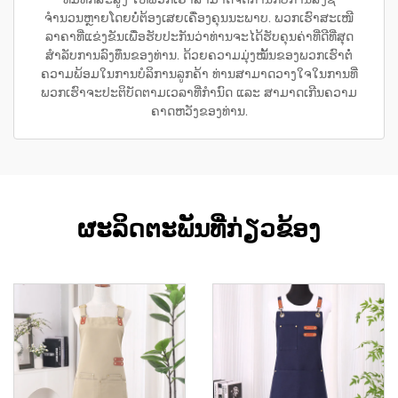
ຈຳນວນຫຼາຍໂດຍບໍ່ຕ້ອງເສຍເຄື່ອງຄຸນນະພາບ. ພວກເຮົາສະເໜີ
ລາຄາທີ່ແຂ່ງຂັນເພື່ອຮັບປະກັນວ່າທ່ານຈະໄດ້ຮັບຄຸນຄ່າທີ່ດີທີ່ສຸດ
ສຳລັບການລົງທຶນຂອງທ່ານ. ດ້ວຍຄວາມມຸ່ງໝັ້ນຂອງພວກເຮົາຕໍ່
ຄວາມພ້ອມໃນການບໍລິການລູກຄ້າ ທ່ານສາມາດວາງໃຈໃນການທີ່
ພວກເຮົາຈະປະຕິບັດຕາມເວລາທີ່ກຳນົດ ແລະ ສາມາດເກີນຄວາມ
ຄາດຫວັງຂອງທ່ານ.
ຜະລິດຕະພັນທີ່ກ່ຽວຂ້ອງ