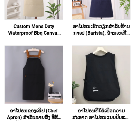
Custom Mens Duty
ອາໂປຣນເຮັດວຽກສຳລັບຮ້ານ
Waterproof Bbq Canvas
ກາເຟ (Barista), ຮ້ານເບເກີຣີ່
Tool ເຄື່ອງມືເຮັດວຽກ Apron
(Bakery), ຮ້ານສະຫຼາດ
ມີກະເປົາ
(Hair Salon) ແລະ ສຳລັບ
ສິລະປິນ ມີຄຸນນະພາບສູງ ອາ
ໂປຣນຮູບແບບເສື້ອກັ້ນທີ່ມີສ່ວນ
ເຊື່ອມຕໍ່ຂ້າມທີ່ຫຼັງ (Cross
Back) ປະກອບດ້ວຍເສື້ອຜ້າ
ເປັນສ່ວນປະກອບຂອງ
polyester ແລະ ຜ້າຝ້າ
(Cotton) ສຳລັບທັງຜູ້ຍິງ ແລະ
ຜູ້ຊາຍ
ອາໂປຣນຂອງເຊີຟ (Chef
ອາໂປຣນທີ່ໃຊ້ເພື່ອຄວາມ
Apron) ສຳລັບຂາຍສົ່ງ ທີ່ຮັບ
ສະອາດ ອາໂປຣນແບບປັບແຕ່ງ
ປັບແຕ່ງເຄື່ອງໝາກ
ໄດ້ ສຳລັບທັງຜູ້ຊາຍ ແລະ ຜູ້ຍິງ
(Customized Logo) ໄດ້ ອາ
(Unisex) ອາໂປຣນຮູບແບບ