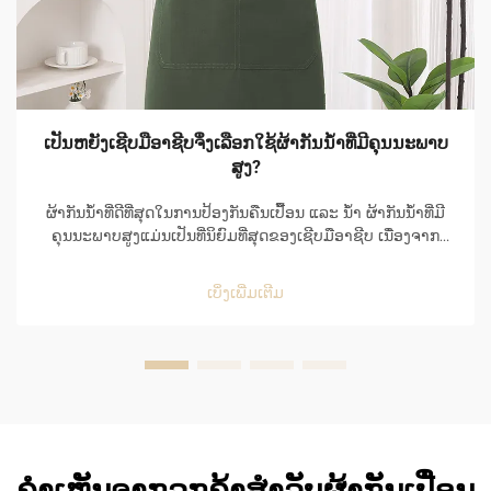
ເປັນຫຍັງເຊີບມືອາຊີບຈຶ່ງເລືອກໃຊ້ຜ້າກັນນ້ຳທີ່ມີຄຸນນະພາບ
ສູງ?
ຜ້າກັນນ້ຳທີ່ດີທີ່ສຸດໃນການປ້ອງກັນຄືນເປື້ອນ ແລະ ນ້ຳ ຜ້າກັນນ້ຳທີ່ມີ
ຄຸນນະພາບສູງແມ່ນເປັນທີ່ນິຍົມທີ່ສຸດຂອງເຊີບມືອາຊີບ ເນື່ອງຈາກ
ຄວາມສາມາດໃນການປ້ອງກັນຄືນເປື້ອນ ແລະ ນ້ຳໄດ້ຢ່າງດີເລີດ ແລະ
ຍັງເຮັດໃຫ້ໃຊ້ງ່າຍໃນສະພາບແວດລ້ອມທີ່ເຕັມໄປດ້ວຍຄວາມເຄັ່ງຕຶງ
ເບິ່ງເພີ່ມເຕີມ
ຂອງຄິດເຊີນ...
ຄຳເຫັນຈາກລູກຄ້າສຳລັບຜ້າກັນເປື່ອນ