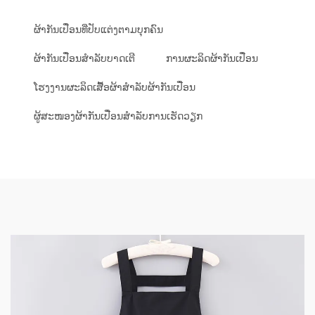
ຜ້າກັນເປື່ອນທີ່ປັບແຕ່ງຕາມບຸກຄົນ
ຜ້າກັນເປື່ອນສຳລັບບາດເຕີ
ການຜະລິດຜ້າກັນເປື່ອນ
ໂຮງງານຜະລິດເສື້ອຜ້າສຳລັບຜ້າກັນເປື່ອນ
ຜູ້ສະໜອງຜ້າກັນເປື່ອນສຳລັບການເຮັດວຽກ