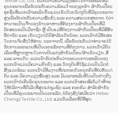
Textile Co., Ltd., ພວກເຮົາມີຄວາມມຸ່ງໝັ້ນໃນການຜະລິດທີ່ມີ
Coffee) ແລະ ມີລະບົບປັບ
(Logo) ສຳລັບບາຣິສຕາ
ຄຸນນະພາບເພື່ອຮັບປະກັນຄວາມພ້ອມໃຈຂອງລູກຄ້າ. ຜ້າກັນເປື່ອນ
ຂະໜາດໄດ້ (Adjustable)
(Barista) ແລະ ຮ້ານຕັດຜົມ
ທຸກຊິ້ນທີ່ພວກເຮົາຜະລິດຂຶ້ນແມ່ນເຮັດດ້ວຍວັດຖຸດິບທີ່ມີຄຸນນະພາບ
(Barbershop)
ສູງເພື່ອຮັບປະກັນຄວາມໝັ້ນຄົງ ແລະ ຄວາມສະດວກສະບາຍ. ບໍ່ວ່າ
ທ່ານຈະເປັນເຈົ້າຂອງຮ້ານອາຫານທີ່ຕ້ອງການຜ້າກັນເປື່ອນທີ່ມີ
ລັກສະນະເປັນມືອາຊີບ ຫຼື ເປັນແມ່ທີ່ຕ້ອງການຜ້າກັນເປື່ອນທີ່ມີສີສັນ
ທີ່ນ່າຮັກ ແລະ ເຮັດວຽກໄດ້ດີສຳລັບເດັກນ້ອຍ, ພວກເຮົາກໍມີທັກສະ
ໃນການຈັດສົ່ງໃຫ້ທ່ານ. ນອກຈາກນີ້, ເພື່ອຮັບປະກັນວ່າທ່ານຈະໄດ້
ຮັບການອອກແບບທີ່ເປັນເອກະລັກຕາມທີ່ຕ້ອງການ, ພວກເຮົາມີຕົວ
ເລືອກທີ່ຫຼາກຫຼາຍໃນການປັບແຕ່ງຜ້າກັນເປື່ອນ/ຜ້າເຮັດວຽກ, ສີ
ແລະ ລາຍເດັດ. ພວກເຮົາຮັບປະກັນວ່າຂະບວນການຜະລິດຂອງ
ພວກເຮົາແມ່ນມີຄວາມຍືນຍົງ ແລະ ວັດຖຸດິບທີ່ໃຊ້ແມ່ນເປັນມິດຕໍ່
ສິ່ງແວດລ້ອມ. ພວກເຮົາມີທີມງານທີ່ປະກອບດ້ວຍບຸກຄົນທີ່ບໍ່ເຫັນแก່
ຕົວ ແລະ ມີຄວາມມຸ່ງໝັ້ນສູງ ແລະ ມີເວລາຜະລິດທີ່ໄວເປັນຢ່າງຍິ່ງ.
ພວກເຮົາບໍ່ເຄີຍລົດຄຸນນະພາບ ແລະ ພວກເຮົາສະເໝີເຕັມໃຈທີ່ຈະ
ໃຫ້ບໍລິການທີ່ດີເລີດທີ່ສຸດແກ່ຊຸມຊົນ ແລະ ຄອບຄົວ. ສຳລັບຜ້າກັນ
ເປື່ອນທີ່ມີຄຸນນະພາບເປັນເອກະລັກ, ບໍ່ຕ້ອງສົງໄສເລີຍວ່າ Hebei
Chengji Textile Co., Ltd. ແມ່ນຕົວເລືອກທີ່ດີທີ່ສຸດ.