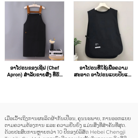
ມີກະເປົາ
(Hair Salon) ແລະ ສຳລັບ
ສິລະປິນ ມີຄຸນນະພາບສູງ ອາ
ໂປຣນຮູບແບບເສື້ອກັ້ນທີ່ມີສ່ວນ
ເຊື່ອມຕໍ່ຂ້າມທີ່ຫຼັງ (Cross
Back) ປະກອບດ້ວຍເສື້ອຜ້າ
ເປັນສ່ວນປະກອບຂອງ
polyester ແລະ ຜ້າຝ້າ
(Cotton) ສຳລັບທັງຜູ້ຍິງ ແລະ
ຜູ້ຊາຍ
ອາໂປຣນຂອງເຊີຟ (Chef
ອາໂປຣນທີ່ໃຊ້ເພື່ອຄວາມ
Apron) ສຳລັບຂາຍສົ່ງ ທີ່ຮັບ
ສະອາດ ອາໂປຣນແບບປັບແຕ່ງ
ປັບແຕ່ງເຄື່ອງໝາກ
ໄດ້ ສຳລັບທັງຜູ້ຊາຍ ແລະ ຜູ້ຍິງ
(Customized Logo) ໄດ້ ອາ
(Unisex) ອາໂປຣນຮູບແບບ
ໂປຣນທີ່ມີຄວາມຍືດຫຍຸ່ນ ແລະ
ເສື້ອກັ້ນ (Vest) ສຳລັບຜູ້ຍິງ ມີ
ມີສ່ວນເຊື່ອມຕໍ່ເປັນຮູບ H ຢູ່ທີ່
ຂະໜາດໃຫຍ່ພິເສດ (Plus
ບ່າ (H-shoulder) ອາໂປຣນທີ່
Size) ອາໂປຣນຮູບແບບເສື້ອ
ມີຂະໜາດຍາວຂຶ້ນ
ກັ້ນຂອງຊ່າງເຮັດເຄື່ອງໝາກ
ເມື່ອເວົ້າເຖິງການຜະລິດຜ້າກັນເປື່ອນ, ຄຸນນະພາບ, ການອອກແບບ
(Extended) ປະກອບດ້ວຍຜ້າ
(Cobbler Vest Apron) ທີ່ມີ
ຕາມຄວາມຕ້ອງການ ແລະ ຄວາມຍືນຍົງ ແມ່ນສິ່ງທີ່ສຳຄັນທີ່ສຸດ.
ແຜ່ນ (Canvas) ສີເຂັ້ມ ເຊັ່ນ:
ທັງສອງດ້ານ ແລະ ມີທີ່ຈັດຕັ້ງ
ດ້ວຍປະສົບການຫຼາຍກວ່າ 10 ປີຂອງບໍລິສັດ Hebei Chengji
ສີເຂັ້ມຄືສີກາເຟ (Dark
ສຳລັບເນື້ອຫາເຄື່ອງໝາກ