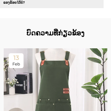
ຂອງຂ້ອຍໄດ້ບໍ?
ບົດຄວາມທີ່ກ່ຽວຂ້ອງ
13
Feb