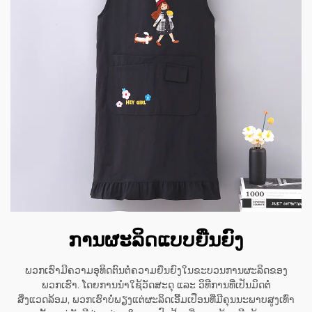
ການຜະລິດແບບຍືນຍົງ
ພວກເຮົາມີຄວາມອຸທິດຕົນຕໍ່ຄວາມຍືນຍົງໃນຂະບວນການຜະລິດຂອງ
ພວກເຮົາ. ໂດຍການນຳໃຊ້ວັດສະດຸ ແລະ ວິທີການທີ່ເປັນມິດຕໍ່
ສິ່ງແວດລ້ອມ, ພວກເຮົາບໍ່ພຽງແຕ່ຜະລິດເອີ້ມເປືອນທີ່ມີຄຸນນະພາບສູງເທົ່າ