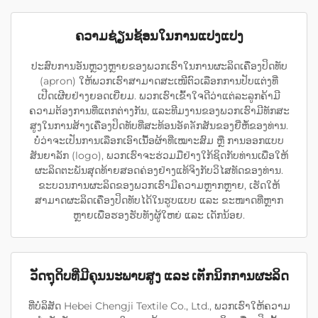
ຄວາມຊ່ຽນຊ້ອນໃນການແປງແປງ
ປະສົບການອັນຫຼວງຫຼາຍຂອງພວກເຮົາໃນການຜະລິດເຄື່ອງປິດທັບ
(apron) ໃຫ້ພວກເຮົາສາມາດສະເໜີຕົວເລືອກການປັບແຕ່ງທີ່
ເປີດເຜີຍຢ່າງຍອດເຍີ່ຍມ. ພວກເຮົາເຂົ້າໃຈດີວ່າແຕ່ລະລູກຄ້າມີ
ຄວາມຕ້ອງການທີ່ແຕກຕ່າງກັນ, ແລະທີມງານຂອງພວກເຮົາມີທັກສະ
ສູງໃນການສ້າງເຄື່ອງປິດທັບທີ່ສະທ້ອນອັตลັກສັນຂອງຍີ່ຫໍ້ຂອງທ່ານ.
ບໍ່ວ່າຈະເປັນການເລືອກເອົາເນື້ອຜ້າທີ່ເໝາະສົມ ຫຼື ການອອກແບບ
ສັນຍາລັກ (logo), ພວກເຮົາຈະຮ່ວມມືຢ່າງໃກ້ຊິດກັບທ່ານເພື່ອໃຫ້
ຜະລິດຕະພັນສຸດທ້າຍສອດຄ່ອງຢ່າງແທ້ຈິງກັບວິໄສທັດຂອງທ່ານ.
ຂະບວນການຜະລິດຂອງພວກເຮົາມີຄວາມຫຼາກຫຼາຍ, ເຮັດໃຫ້
ສາມາດຜະລິດເຄື່ອງປິດທັບໄດ້ໃນຮູບແບບ ແລະ ຂະໜາດທີ່ຫຼາກ
ຫຼາຍເພື່ອຮອງຮັບທັງຜູ້ໃຫຍ່ ແລະ ເດັກນ້ອຍ.
ວັດຖຸດິບທີ່ມີຄຸນນະພາບສູງ ແລະ ເຕັກນິກການຜະລິດ
ທີ່ບໍລິສັດ Hebei Chengji Textile Co., Ltd., ພວກເຮົາໃຫ້ຄວາມ