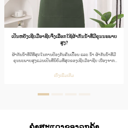
ເປັນຫຍັງເຊີບມືອາຊີບຈຶ່ງເລືອກໃຊ້ຜ້າກັນນ້ຳທີ່ມີຄຸນນະພາບ
ສູງ?
ຜ້າກັນນ້ຳທີ່ດີທີ່ສຸດໃນການປ້ອງກັນຄືນເປື້ອນ ແລະ ນ້ຳ ຜ້າກັນນ້ຳທີ່ມີ
ຄຸນນະພາບສູງແມ່ນເປັນທີ່ນິຍົມທີ່ສຸດຂອງເຊີບມືອາຊີບ ເນື່ອງຈາກ
ຄວາມສາມາດໃນການປ້ອງກັນຄືນເປື້ອນ ແລະ ນ້ຳໄດ້ຢ່າງດີເລີດ ແລະ
ຍັງເຮັດໃຫ້ໃຊ້ງ່າຍໃນສະພາບແວດລ້ອມທີ່ເຕັມໄປດ້ວຍຄວາມເຄັ່ງຕຶງ
ເບິ່ງເພີ່ມເຕີມ
ຂອງຄິດເຊີນ...
ຄຳສະແດງຂອງລູກຄ້າ