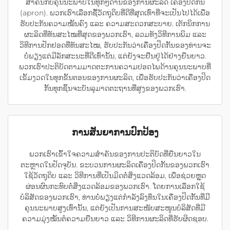
ສຳຄັນກັບຄຸນນະພາບໃນທຸກໆດ້ານຂອງການຜະລິດ ເຄື່ອງປິດກັ້ນ
(apron). ພວກເຮົາເລືອກຊື້ວັດຖຸດິບທີ່ດີທີ່ສຸດເທົ່າທີ່ຈະເປັນໄປໄດ້ເພື່ອ
ຮັບປະກັນຄວາມໝັ້ນຄົງ ແລະ ຄວາມສະດວກສະບາຍ. ເຕັກນິກການ
ຜະລິດທີ່ທັນສະໄໝທີ່ສຸດຂອງພວກເຮົາ, ລວມທັງວິທີການພິມ ແລະ
ວິທີການປັກຢອດທີ່ທັນສະໄໝ, ຮັບປະກັນວ່າເຄື່ອງປິດກັ້ນຂອງທ່ານຈະ
ບໍ່ພຽງແຕ່ມີລັກສະນະທີ່ດີເທົ່ານັ້ນ, ແຕ່ຍັງຈະຢືນຢູ່ໄດ້ຢ່າງຍືນຍາວ.
ພວກເຮົາປະຕິບັດຕາມມາດຕະການຄວາມປອດໄພດ້ານຄຸນນະພາບທີ່
ເຂັ້ມງວດໃນທຸກຂັ້ນຕອນຂອງການຜະລິດ, ເພື່ອຮັບປະກັນວ່າເຄື່ອງປິດ
ກັ້ນທຸກຊິ້ນຈະບັນລຸມາດຕະຖານທີ່ສູງຂອງພວກເຮົາ.
ການສັນຍາການປົກປ້ອງ
ພວກເຮົາເຂົ້າໃຈຄວາມສຳຄັນຂອງການປະຕິບັດທີ່ຍືນຍາວໃນ
ຕະຫຼາດໃນປັດຈຸບັນ. ຂະບວນການຜະລິດເຄື່ອງປິດກັ້ນຂອງພວກເຮົາ
ໃຊ້ວັດຖຸດິບ ແລະ ວິທີການທີ່ເປັນມິດຕໍ່ສິ່ງແວດລ້ອມ, ເພື່ອຊ່ວຍຫຼຸດ
ຜ່ອນຜົນກະທົບຕໍ່ສິ່ງແວດລ້ອມຂອງພວກເຮົາ. ໂດຍການເລືອກໃຊ້
ບໍລິສັດຂອງພວກເຮົາ, ທ່ານບໍ່ພຽງແຕ່ກຳລັງລົງທຶນໃນເຄື່ອງປິດກັ້ນທີ່ມີ
ຄຸນນະພາບສູງເທົ່ານັ້ນ, ແຕ່ຍັງເປັນການສະໜັບສະໜູນບໍລິສັດທີ່ມີ
ຄວາມມຸ່ງໝັ້ນຕໍ່ຄວາມຍືນຍາວ ແລະ ວິທີການຜະລິດທີ່ຮັບຜິດຊອບ.