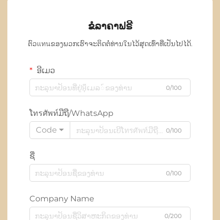
ຂໍລາຄາຟຣີ
ຕົວแทนຂອງພວກເຮົາຈະຕິດຕໍ່ທ່ານໃນໄວ້ສຸດເທົ່າທີ່ເປັນໄປໄດ້.
ອີເມວ
0/100
ໂทรศัพท์ມືຖື/WhatsApp
Code
0/100
ຊື່
0/100
Company Name
0/200