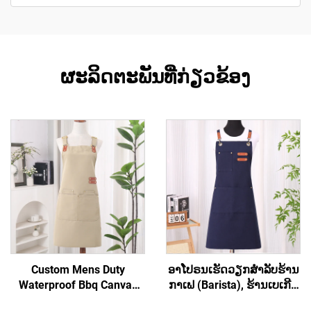
ຜະລິດຕະພັນທີ່ກ່ຽວຂ້ອງ
Custom Mens Duty
ອາໂປຣນເຮັດວຽກສຳລັບຮ້ານ
Waterproof Bbq Canvas
ກາເຟ (Barista), ຮ້ານເບເກີຣີ່
Tool ເຄື່ອງມືເຮັດວຽກ Apron
(Bakery), ຮ້ານສະຫຼາດ