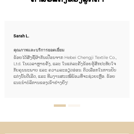
Sarah L.
คุณภาพและบริการยอดเยี่ยม
ຂ້ອຍໄດ້ສັ່ງຊື້ຜ້າກັນເປື່ອນຈາກ Hebei Chengji Textile Co.,
Ltd. ໃນເວລາຫຼາຍຄັ້ງ, ແລະ ໃນແຕ່ລະຄັ້ງຂ້ອຍຮູ້ສຶກປະທັບໃຈ
ກັບຄຸນນະພາບ ແລະ ຄວາມລະອຽດອ່ອນ. ຕົວເລືອກໃນການປັບ
ແຕ່ງນັ້ນດີເລີດ, ແລະ ທີມງານສະເໝີພ້ອມທີ່ຈະຊ່ວຍເຫຼືອ. ຂ້ອຍ
ແນະນຳບໍລິການຂອງເຂົາຢ່າງຍິ່ງ!