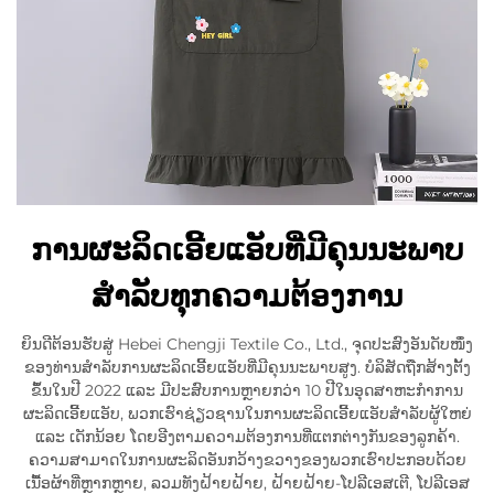
ການຜະລິດເອີ້ຍແອັບທີ່ມີຄຸນນະພາບ
ສຳລັບທຸກຄວາມຕ້ອງການ
ຍິນດີຕ້ອນຮັບສູ່ Hebei Chengji Textile Co., Ltd., ຈຸດປະສົງອັນດັບໜຶ່ງ
ຂອງທ່ານສຳລັບການຜະລິດເອີ້ຍແອັບທີ່ມີຄຸນນະພາບສູງ. ບໍລິສັດຖືກສ້າງຕັ້ງ
ຂຶ້ນໃນປີ 2022 ແລະ ມີປະສົບການຫຼາຍກວ່າ 10 ປີໃນອຸດສາຫະກຳການ
ຜະລິດເອີ້ຍແອັບ, ພວກເຮົາຊ່ຽວຊານໃນການຜະລິດເອີ້ຍແອັບສຳລັບຜູ້ໃຫຍ່
ແລະ ເດັກນ້ອຍ ໂດຍອີງຕາມຄວາມຕ້ອງການທີ່ແຕກຕ່າງກັນຂອງລູກຄ້າ.
ຄວາມສາມາດໃນການຜະລິດອັນກວ້າງຂວາງຂອງພວກເຮົາປະກອບດ້ວຍ
ເນື້ອຜ້າທີ່ຫຼາກຫຼາຍ, ລວມທັງຝ້າຍຝ້າຍ, ຝ້າຍຝ້າຍ-ໂປລີເອສເຕີ, ໂປລີເອສ