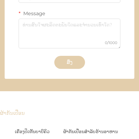
Message
0/1000
ສົ່ງ
ຜ້າກັນເປື່ອນ
ເຄື່ອງປິດກັ້ນບາບີຄິວ
ຜ້າກັນເປື່ອນສຳລັບຮ້ານອາຫານ