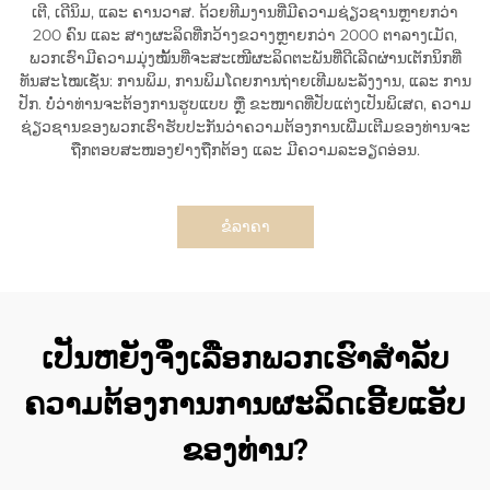
ເຕີ, ເດີນິມ, ແລະ ຄານວາສ. ດ້ວຍທີມງານທີ່ມີຄວາມຊ່ຽວຊານຫຼາຍກວ່າ
200 ຄົນ ແລະ ສາງຜະລິດທີ່ກວ້າງຂວາງຫຼາຍກວ່າ 2000 ຕາລາງເມັດ,
ພວກເຮົາມີຄວາມມຸ່ງໝັ້ນທີ່ຈະສະເໜີຜະລິດຕະພັນທີ່ດີເລີດຜ່ານເຕັກນິກທີ່
ທັນສະໄໝເຊັ່ນ: ການພິມ, ການພິມໂດຍການຖ່າຍເທີມພະລັງງານ, ແລະ ການ
ປັກ. ບໍ່ວ່າທ່ານຈະຕ້ອງການຮູບແບບ ຫຼື ຂະໜາດທີ່ປັບແຕ່ງເປັນພິເສດ, ຄວາມ
ຊ່ຽວຊານຂອງພວກເຮົາຮັບປະກັນວ່າຄວາມຕ້ອງການເພີ່ມເຕີມຂອງທ່ານຈະ
ຖືກຕອບສະໜອງຢ່າງຖືກຕ້ອງ ແລະ ມີຄວາມລະອຽດອ່ອນ.
ຂໍລາຄາ
ເປັນຫຍັງຈຶ່ງເລືອກພວກເຮົາສຳລັບ
ຄວາມຕ້ອງການການຜະລິດເອີ້ຍແອັບ
ຂອງທ່ານ?