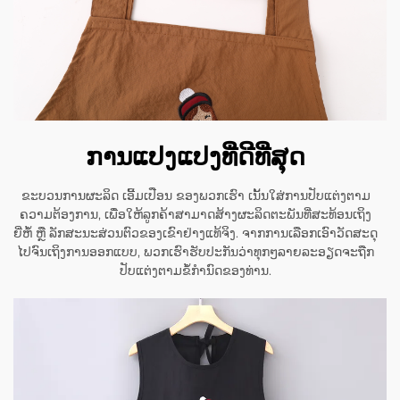
ການແປງແປງທີ່ດີທີ່ສຸດ
ຂະບວນການຜະລິດ ເອີ້ມເປືອນ ຂອງພວກເຮົາ ເນັ້ນໃສ່ການປັບແຕ່ງຕາມ
ຄວາມຕ້ອງການ, ເພື່ອໃຫ້ລູກຄ້າສາມາດສ້າງຜະລິດຕະພັນທີ່ສະທ້ອນເຖິງ
ຍີ່ຫໍ້ ຫຼື ລັກສະນະສ່ວນຕົວຂອງເຂົາຢ່າງແທ້ຈິງ. ຈາກການເລືອກເອົາວັດສະດຸ
ໄປຈົນເຖິງການອອກແບບ, ພວກເຮົາຮັບປະກັນວ່າທຸກໆລາຍລະອຽດຈະຖືກ
ປັບແຕ່ງຕາມຂໍ້ກຳນົດຂອງທ່ານ.