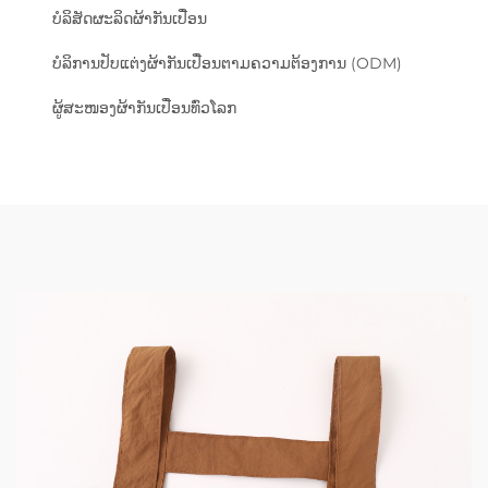
ບໍລິສັດຜະລິດຜ້າກັນເປື່ອນ
ບໍລິການປັບແຕ່ງຜ້າກັນເປື່ອນຕາມຄວາມຕ້ອງການ (ODM)
ຜູ້ສະໜອງຜ້າກັນເປື່ອນທົ່ວໂລກ