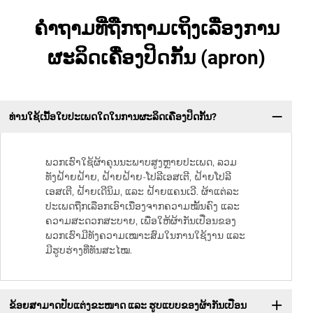
ຄຳຖາມທີ່ຖືກຖາມເຖິງເລື່ອງການ
ຜະລິດເຄື່ອງປິດກັ້ນ (apron)
ທ່ານໃຊ້ເນື້ອໃບປະເພດໃດໃນການຜະລິດເຄື່ອງປິດກັ້ນ?
ພວກເຮົາໃຊ້ຜ້າຄຸນນະພາບສູງຫຼາຍປະເພດ, ລວມ
ທັງຝ້າຍຝ້າຍ, ຝ້າຍຝ້າຍ-ໂປລີເອສເຕີ, ຝ້າຍໂປລີ
ເອສເຕີ, ຝ້າຍເດີນິມ, ແລະ ຝ້າຍແຄນເວີ. ຜ້າແຕ່ລະ
ປະເພດຖືກເລືອກເອົາເນື່ອງຈາກຄວາມໝັ້ນຄົງ ແລະ
ຄວາມສະດວກສະບາຍ, ເພື່ອໃຫ້ຜ້າກັນເປື່ອນຂອງ
ພວກເຮົາມີທັງຄວາມເໝາະສົມໃນການໃຊ້ງານ ແລະ
ມີຮູບຮ່າງທີ່ທັນສະໄໝ.
ຂ້ອຍສາມາດປັບແຕ່ງຂະໜາດ ແລະ ຮູບແບບຂອງຜ້າກັນເປື່ອນ