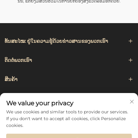
ນັ້ນ, ແຕ່ຍັງມີສ່ວນຮ່ວມໃນການປົກປ້ອງສິ່ງແວດລ້ອມອີກດ້ວຍ.
ທັນສະໄໝ: ຢູ່ໃນຄວາມຮູ້ດ້ວຍຂ່າວສານຂອງພວກເຮົາ
ຕິດຕໍ່ພວກເຮົາ
ສິນຄ້າ
ການແນະນຳ
We value your privacy
We use cookies and similar tools to provide our services.
ຕິດຕາມພວກເຮົາ
If you don't want to accept all cookies, click Personalize
cookies.