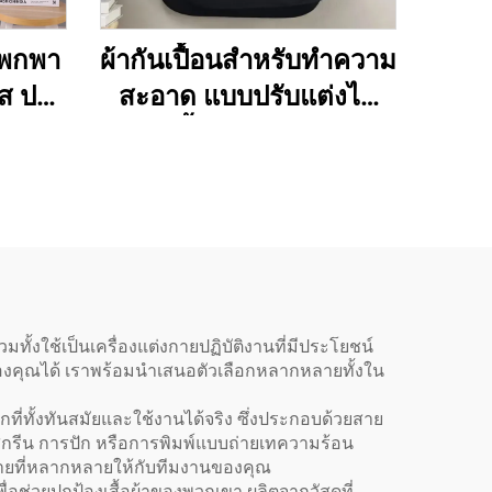
บพกพา
ผ้ากันเปื้อนสำหรับทำความ
ส ปรับ
สะอาด แบบปรับแต่งได้
ล้อง
ใช้ได้ทั้งผู้ชายและผู้หญิง
ulder)
รุ่นเวสต์ (Vest) สำหรับ
ทำตาม
สตรี ขนาดพิเศษ (Plus
ด้แบบ
Size) ผ้ากันเปื้อนช่างทำ
รองเท้าแบบสองด้าน
(Double Sided Cobbler
Vest Apron) พร้อมพิมพ์
ั้งใช้เป็นเครื่องแต่งกายปฏิบัติงานที่มีประโยชน์
รของคุณได้ เราพร้อมนำเสนอตัวเลือกหลากหลายทั้งใน
โลโก้ สำหรับบาริสต้าและ
ร้านตัดผม
่ทั้งทันสมัยและใช้งานได้จริง ซึ่งประกอบด้วยสาย
สกรีน การปัก หรือการพิมพ์แบบถ่ายเทความร้อน
งกายที่หลากหลายให้กับทีมงานของคุณ
อช่วยปกป้องเสื้อผ้าของพวกเขา ผลิตจากวัสดุที่