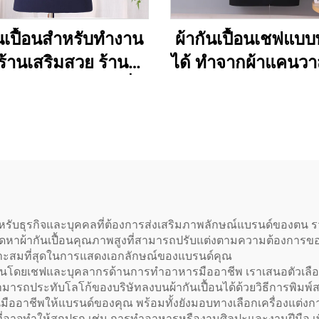
ันเปื้อนสำหรับทำงาน
ผ้ากันเปื้อนเชฟแบ
ร้านเสริมสวย ร้าน
ได้ ทำจากผ้าแคนวา
ฟ และร้านเบเกอรี่
ความยาวได้ ห่วงค
รับศิลปิน ช่างทำผม
ไหล่รูปตัว H (H-sho
บาริสต้า ทำจาก
สีกาแฟเข้ม รับสั่ง
ีเอสเตอร์ผสมฝ้าย
แบบและพิมพ์โลโก้ไ
าพสูง แบบไขว้หลัง
ขายส่ง
(Cross Back)
หรับธุรกิจและบุคคลที่ต้องการส่งเสริมภาพลักษณ์แบรนด์ของตน รวมท
เราจัดหาผ้ากันเปื้อนคุณภาพสูงที่สามารถปรับแต่งตามความต้องกา
เหมาะสมที่สุดในการแสดงเอกลักษณ์ของแบรนด์คุณ
งานโดยเชฟและบุคลากรด้านการทำอาหารมืออาชีพ เราเสนอตัวเลือกที
มารถประทับโลโก้ของบริษัทลงบนผ้ากันเปื้อนได้ด้วยวิธีการพิมพ์
นมืออาชีพให้แบรนด์ของคุณ พร้อมทั้งยังมอบทางเลือกเครื่องแต่
มที่อาจทำให้สกปรก เช่น การทำอาหารหรืองานศิลปะและงานฝีมือ เพื่