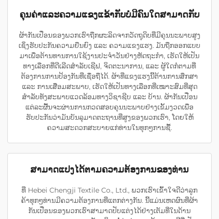
ຄຸນຄ່າແລະຄວາມແຂງແຂ້າກັບບໍ່ມີຄົນໃດສາມາດກັບ
ຜ້າກັນເປື່ອນຂອງພວກເຮົາຖືກຜະລິດຈາກວັດຖຸດິບທີ່ມີຄຸນນະພາບສູງ
ເຊິ່ງຮັບປະກັນຄວາມຍືນຍົງ ແລະ ຄວາມແຂງແຮງ. ມັນຖືກອອກແບບ
ມາເພື່ອຕ້ານທານການໃຊ້ງານປະຈຳວັນຢ່າງຫັດຖະກຳ, ເຮັດໃຫ້ເປັນ
ທາງເລືອກທີ່ດີເລີດສຳລັບເຊີຟ, ຈິດຕະນາການ, ແລະ ຜູ້ໃດກໍຕາມທີ່
ຕ້ອງການການປ້ອງກັນທີ່ເຊື່ອຖືໄດ້. ຜ້າທີ່ແຂງແຮງນີ້ຕ້ານການສຶກສາ
ແລະ ການເສື່ອມສະພາບ, ເຮັດໃຫ້ເປັນທາງເລືອກທີ່ເໝາະສົມທີ່ສຸດ
ສຳລັບທັງສະພາບແວດລ້ອມທາງວິຊາຊີບ ແລະ ບ້ານ. ຜ້າກັນເປື່ອນ
ແຕ່ລະຜື້ນຈະຜ່ານການກວດສອບຄຸນນະພາບຢ່າງເຂັ້ມງວດເພື່ອ
ຮັບປະກັນວ່າມັນບັນລຸມາດຕະຖານທີ່ສູງຂອງພວກເຮົາ, ໂດຍໃຫ້
ຄວາມສະດວກສະບາຍແກ່ທ່ານໃນທຸກໆການຊື້.
ສາມາດແປງໄດ້ຕາມຄວາມຕ້ອງການຂອງທ່ານ
ທີ່ Hebei Chengji Textile Co., Ltd., ພວກເຮົາເຂົ້າໃຈດີວ່າລູກ
ຄ້າທຸກໆທ່ານມີຄວາມຕ້ອງການທີ່ແຕກຕ່າງກັນ. ນີ້ແມ່ນເຫດຜົນທີ່ຜ້າ
ກັນເປື່ອນຂອງພວກເຮົາສາມາດປັບແຕ່ງໄດ້ຢ່າງເຕັມທີ່ໃນດ້ານ