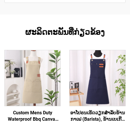
ຜະລິດຕະພັນທີ່ກ່ຽວຂ້ອງ
Custom Mens Duty
ອາໂປຣນເຮັດວຽກສຳລັບຮ້ານ
Waterproof Bbq Canvas
ກາເຟ (Barista), ຮ້ານເບເກີຣີ່
Tool ເຄື່ອງມືເຮັດວຽກ Apron
(Bakery), ຮ້ານສະຫຼາດ