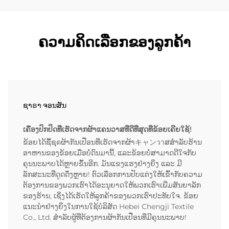
ຄວາມຄິດເລືອກຂອງລູກຄ້າ
ຊາຣາ ຈອນສັນ
ເຄື່ອງປົກປິດທີ່ເຮັດຈາກຜ້າແຄນວາສທີ່ດີທີ່ສຸດທີ່ຂ້ອຍເຄີຍໃຊ້!
ຂ້ອຍໄດ້ຊື້ຊุดຜ້າກັນເປື່ອນທີ່ເຮັດຈາກຜ້າキャンวาສສຳລັບຮ້ານ
ອາຫານຂອງຂ້ອຍເມື່ອບໍ່ດົນມານີ້, ແລະຂ້ອຍບໍ່ສາມາດດີໃຈກັບ
ຄຸນນະພາບໄດ້ຫຼາຍຂຶ້ນອີກ. ມັນແຂງແຮງຢ່າງຍິ່ງ ແລະ ມີ
ລັກສະນະທີ່ດູດດຶ່ງຫຼາຍ! ຕົວເລືອກການປັບແຕ່ງໃຫ້ເຂົ້າກັບຄວາມ
ຕ້ອງການຂອງພວກເຮົາໄດ້ອະນຸຍາດໃຫ້ພວກເຮົາເພີ່ມສັນຍາລັກ
ຂອງຮ້ານ, ເຊິ່ງໄດ້ເຮັດໃຫ້ລູກຄ້າຂອງພວກເຮົາປະທັບໃຈ. ຂ້ອຍ
ແນະນຳຢ່າງຍິ່ງໃນການໃຊ້ບໍລິສັດ Hebei Chengji Textile
Co., Ltd. ສຳລັບຜູ້ທີ່ຕ້ອງການຜ້າກັນເປື່ອນທີ່ມີຄຸນນະພາບ!