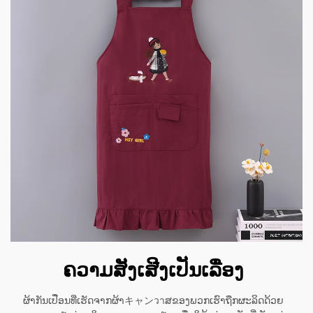
ຄວາມສັງເສີງເປັນເລື່ອງ
ຜ້າກັນເປື່ອນທີ່ເຮັດຈາກຜ້າキャンวาສຂອງພວກເຮົາຖືກຜະລິດດ້ວຍ