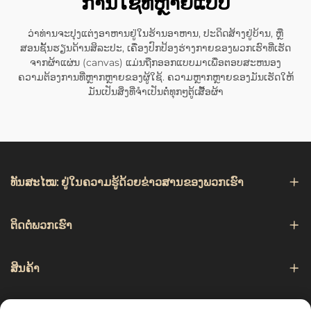
ການໃຊ້ທີ່ຫຼາຍແບບ
ວ່າທ່ານຈະປຸງແຕ່ງອາຫານຢູ່ໃນຮ້ານອາຫານ, ປະດິດສ້າງຢູ່ບ້ານ, ຫຼື
ສອນຊັ້ນຮຽນດ້ານສິລະປະ, ເຄື່ອງປົກປ້ອງຮ່າງກາຍຂອງພວກເຮົາທີ່ເຮັດ
ຈາກຜ້າແຜ່ນ (canvas) ແມ່ນຖືກອອກແບບມາເພື່ອຕອບສະຫນອງ
ຄວາມຕ້ອງການທີ່ຫຼາກຫຼາຍຂອງຜູ້ໃຊ້. ຄວາມຫຼາກຫຼາຍຂອງມັນເຮັດໃຫ້
ມັນເປັນສິ່ງທີ່ຈຳເປັນຕໍ່ທຸກໆຕູ້ເສື້ອຜ້າ
ທັນສະໄໝ: ຢູ່ໃນຄວາມຮູ້ດ້ວຍຂ່າວສານຂອງພວກເຮົາ
ຕິດຕໍ່ພວກເຮົາ
ສິນຄ້າ