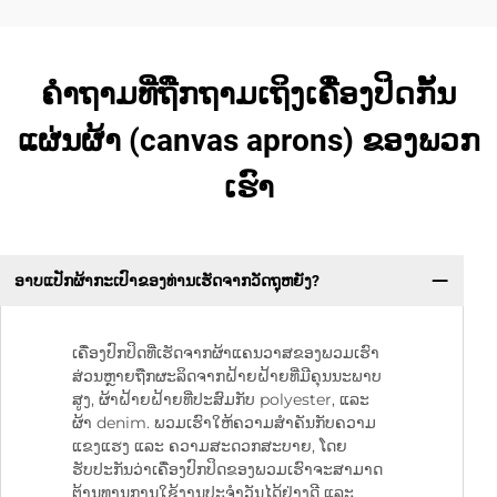
ຄຳຖາມທີ່ຖືກຖາມເຖິງເຄື່ອງປິດກັ້ນ
ແຜ່ນຜ້າ (canvas aprons) ຂອງພວກ
ເຮົາ
ອາບແປັກຜ້າກະເປົາຂອງທ່ານເຮັດຈາກວັດຖຸຫຍັງ?
ເຄື່ອງປົກປິດທີ່ເຮັດຈາກຜ້າແຄນວາສຂອງພວມເຮົາ
ສ່ວນຫຼາຍຖືກຜະລິດຈາກຝ້າຍຝ້າຍທີ່ມີຄຸນນະພາບ
ສູງ, ຜ້າຝ້າຍຝ້າຍທີ່ປະສົມກັບ polyester, ແລະ
ຜ້າ denim. ພວມເຮົາໃຫ້ຄວາມສຳຄັນກັບຄວາມ
ແຂງແຮງ ແລະ ຄວາມສະດວກສະບາຍ, ໂດຍ
ຮັບປະກັນວ່າເຄື່ອງປົກປິດຂອງພວມເຮົາຈະສາມາດ
ຕ້ານທານການໃຊ້ງານປະຈຳວັນໄດ້ຢ່າງດີ ແລະ