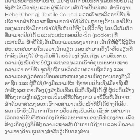
ຄວາມທົນທານທີ່ຍາວນານ ມັນຈຶ່ງໄດ້ກາຍເປັນທາງເລືອກທີ່ນິຍົມໃຊ້
Coffee) ແລະ ມີລະບົບປັບ
(Logo) ສຳລັບບາຣິສຕາ
ທັງສຳລັບມືອາຊີບ ແລະ ຜູ້ທີ່ມີຄວາມສົນໃຈເປັນພິເສດ. ສຳນັກງານ
ຂະໜາດໄດ້ (Adjustable)
(Barista) ແລະ ຮ້ານຕັດຜົມ
Hebei Chengji Textile Co. Ltd. ພວກເຮົາຜະລິດອາບີຣົ້ນທີ່
(Barbershop)
ເຮັດຈາກຜ້າຄັນວາສ ທີ່ສາມາດນຳໃຊ້ໄດ້ໃນຫຼາຍໆດ້ານ. ອາບີຣົ້ນ
ຂອງພວກເຮົາມີການນຳໃຊ້ທີ່ເຫັນໄດ້ຈິງໃນຊີວິດຈິງ ໂດຍມີເຂັມຂັດ
ທີ່ສາມາດປັບໄດ້ ແລະ ສ່ວນປະກອບເປີດ-ປິດ (pocket) ທີ່
ເໝາະສົມ. ຜ້າທີ່ໃຊ້ເຮັດມີຄວາມລະອອງອາກາດ ເຮັດໃຫ້ຜູ້ໃຊ້ຮູ້ສຶກ
ສະດວກສະບາຍໃນເວລາເຮັດວຽກ ແລະ ສາມາດຕັ້ງໃຈກັບວຽກທີ່
ກຳລັງເຮັດຢູ່ໄດ້ຢ່າງເຕັມທີ່ ໂດຍບໍ່ຕ້ອງກັງວົນເຖິງຄວາມທົນທານ.
ຄວາມມຸ່ງໝັ້ນຢ່າງບໍ່ປ່ຽນແປງຂອງພວກເຮົາຕໍ່ຄຸນນະພາບ ໝາຍ
ຄວາມວ່າ ອາບີຣົ້ນທຸກຊິ້ນຖືກຜະລິດດ້ວຍຄວາມຖືກຕ້ອງ ແລະ
ຄວາມລະອຽດອ່ອນເພື່ອຕອບສະຫນອງຄວາມຕ້ອງການຂອງທັງມື
ອາຊີບ ແລະ ຜູ້ທີ່ໃຊ້ຢ່າງມີຄວາມຮັກ. ຖ້າທ່ານເປັນເຊີຟມືອາຊີບທີ່
ກຳລັງຊອກຫາເຄື່ອງນຸ່ງສຳລັບເຮືອນຄົວທີ່ເຊື່ອຖືໄດ້ ຫຼື ຜູ້ປະດິດສ້າງ
ທີ່ຕ້ອງການຫຼີກລ່ຽງການເປື່ອນສີທີ່ບໍ່ຕ້ອງການ ອາບີຣົ້ນທີ່ເຮັດຈາກ
ຜ້າຄັນວາສຂອງພວກເຮົາຈະສາມາດເຮັດໜ້າທີ່ນີ້ໄດ້ຢ່າງດີເລີດ.
ພວກເຮົາຍັງມີໂອກາດໃນການປັບແຕ່ງເພີ່ມເຕີມ ເຊິ່ງທ່ານສາມາດ
ເລືອກອາບີຣົ້ນທີ່ສອດຄ່ອງກັບຈິດຕະນາການຂອງຍີ່ຫໍ້ຂອງທ່ານ ເພື່ອ
ສ້າງເຄື່ອງນຸ່ງທີ່ມີທັງຄວາມເໝາະສົມໃນການໃຊ້ງານ ແລະ ມີຄວາມ
ງາມທາງດ້ານຮູບຮ່າງສຳລັບຕູ້ເກັບຂອງທ່ານ.