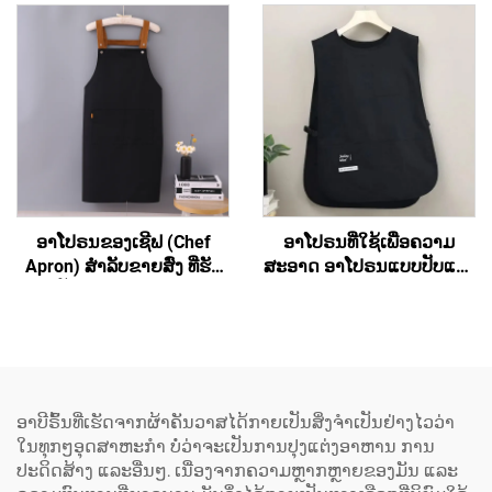
ມີກະເປົາ
(Hair Salon) ແລະ ສຳລັບ
ສິລະປິນ ມີຄຸນນະພາບສູງ ອາ
ໂປຣນຮູບແບບເສື້ອກັ້ນທີ່ມີສ່ວນ
ເຊື່ອມຕໍ່ຂ້າມທີ່ຫຼັງ (Cross
Back) ປະກອບດ້ວຍເສື້ອຜ້າ
ເປັນສ່ວນປະກອບຂອງ
polyester ແລະ ຜ້າຝ້າ
(Cotton) ສຳລັບທັງຜູ້ຍິງ ແລະ
ຜູ້ຊາຍ
ອາໂປຣນຂອງເຊີຟ (Chef
ອາໂປຣນທີ່ໃຊ້ເພື່ອຄວາມ
Apron) ສຳລັບຂາຍສົ່ງ ທີ່ຮັບ
ສະອາດ ອາໂປຣນແບບປັບແຕ່ງ
ປັບແຕ່ງເຄື່ອງໝາກ
ໄດ້ ສຳລັບທັງຜູ້ຊາຍ ແລະ ຜູ້ຍິງ
(Customized Logo) ໄດ້ ອາ
(Unisex) ອາໂປຣນຮູບແບບ
ໂປຣນທີ່ມີຄວາມຍືດຫຍຸ່ນ ແລະ
ເສື້ອກັ້ນ (Vest) ສຳລັບຜູ້ຍິງ ມີ
ມີສ່ວນເຊື່ອມຕໍ່ເປັນຮູບ H ຢູ່ທີ່
ຂະໜາດໃຫຍ່ພິເສດ (Plus
ບ່າ (H-shoulder) ອາໂປຣນທີ່
Size) ອາໂປຣນຮູບແບບເສື້ອ
ມີຂະໜາດຍາວຂຶ້ນ
ກັ້ນຂອງຊ່າງເຮັດເຄື່ອງໝາກ
ອາບີຣົ້ນທີ່ເຮັດຈາກຜ້າຄັນວາສໄດ້ກາຍເປັນສິ່ງຈຳເປັນຢ່າງໄວວ່າ
(Extended) ປະກອບດ້ວຍຜ້າ
(Cobbler Vest Apron) ທີ່ມີ
ໃນທຸກໆອຸດສາຫະກຳ ບໍ່ວ່າຈະເປັນການປຸງແຕ່ງອາຫານ ການ
ແຜ່ນ (Canvas) ສີເຂັ້ມ ເຊັ່ນ:
ທັງສອງດ້ານ ແລະ ມີທີ່ຈັດຕັ້ງ
ປະດິດສ້າງ ແລະອື່ນໆ. ເນື່ອງຈາກຄວາມຫຼາກຫຼາຍຂອງມັນ ແລະ
ສີເຂັ້ມຄືສີກາເຟ (Dark
ສຳລັບເນື້ອຫາເຄື່ອງໝາກ