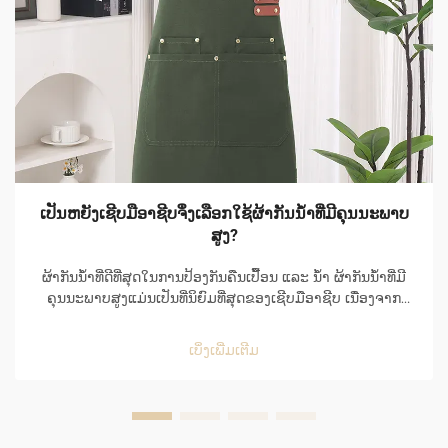
ເປັນຫຍັງເຊີບມືອາຊີບຈຶ່ງເລືອກໃຊ້ຜ້າກັນນ້ຳທີ່ມີຄຸນນະພາບ
ສູງ?
ຜ້າກັນນ້ຳທີ່ດີທີ່ສຸດໃນການປ້ອງກັນຄືນເປື້ອນ ແລະ ນ້ຳ ຜ້າກັນນ້ຳທີ່ມີ
ຄຸນນະພາບສູງແມ່ນເປັນທີ່ນິຍົມທີ່ສຸດຂອງເຊີບມືອາຊີບ ເນື່ອງຈາກ
ຄວາມສາມາດໃນການປ້ອງກັນຄືນເປື້ອນ ແລະ ນ້ຳໄດ້ຢ່າງດີເລີດ ແລະ
ຍັງເຮັດໃຫ້ໃຊ້ງ່າຍໃນສະພາບແວດລ້ອມທີ່ເຕັມໄປດ້ວຍຄວາມເຄັ່ງຕຶງ
ເບິ່ງເພີ່ມເຕີມ
ຂອງຄິດເຊີນ...