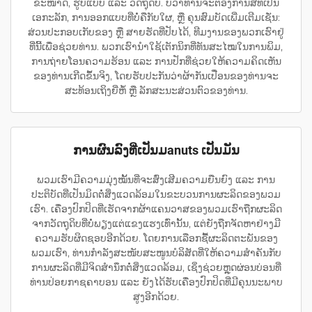
ຂະໜາດ, ຮູບແບບ ແລະ ວັດຖຸດິບ. ບໍ່ວ່າທ່ານຈະຕ້ອງການສີທີ່ເປັນ
ເອກະລັກ, ການອອກແບບທີ່ບໍ່ຄືກັບໃຜ, ຫຼື ຄຸນສົມບັດເພີ່ມເຕີມເຊັ່ນ:
ສ່ວນປະກອບເກັບຂອງ ຫຼື ສາຍຮັດທີ່ປັບໄດ້, ທີມງານຂອງພວກເຮົາຢູ່
ທີ່ນີ້ເພື່ອຊ່ວຍທ່ານ. ພວກເຮົານຳໃຊ້ເຕັກນິກທີ່ທັນສະໄໝໃນການພິມ,
ການຖ່າຍໂອນຄວາມຮ້ອນ ແລະ ການປັກທີ່ຊ່ວຍໃຫ້ຄວາມຄິດເຫັນ
ຂອງທ່ານເກີດຂຶ້ນຈິງ, ໂດຍຮັບປະກັນວ່າຜ້າກັນເປື່ອນຂອງທ່ານຈະ
ສະທ້ອນເຖິງຍີ່ຫໍ້ ຫຼື ລັກສະນະສ່ວນຕົວຂອງທ່ານ.
ການຜົນລົງທີ່ເປັນມanuts ເປັນມັນ
ພວມເຮົາມີຄວາມມຸ່ງໝັ້ນທີ່ຈະສົ່ງເສີມຄວາມຍືນຍົງ ແລະ ການ
ປະຕິບັດທີ່ເປັນມິດຕໍ່ສິ່ງແວດລ້ອມໃນຂະບວນການຜະລິດຂອງພວມ
ເຮົາ. ເຄື່ອງປົກປິດທີ່ເຮັດຈາກຜ້າແຄນວາສຂອງພວມເຮົາຖືກຜະລິດ
ຈາກວັດຖຸດິບທີ່ບໍ່ພຽງແຕ່ແຂງແຮງເທົ່ານັ້ນ, ແຕ່ຍັງຖືກຈັດຫາຢ່າງມີ
ຄວາມຮັບຜິດຊອບອີກດ້ວຍ. ໂດຍການເລືອກຊື້ຜະລິດຕະພັນຂອງ
ພວມເຮົາ, ທ່ານກຳລັງສະໜັບສະໜູນບໍລິສັດທີ່ໃຫ້ຄວາມສຳຄັນກັບ
ການຜະລິດທີ່ມີຈິດສຳນຶກຕໍ່ສິ່ງແວດລ້ອມ, ເຊິ່ງຊ່ວຍຫຼຸດຜ່ອນບ່ອນທີ່
ທ່ານປ່ອຍກາຊຄາບອນ ແລະ ຍັງໄດ້ຮັບເຄື່ອງປົກປິດທີ່ມີຄຸນນະພາບ
ສູງອີກດ້ວຍ.