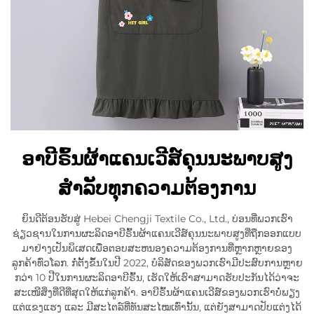
ອາບີຣົ້ນຜ້າແຄນເວີສ໌ຄຸນນະພາບສູງ
ສຳລັບທຸກຄວາມຕ້ອງການ
ຍິນດີຕ້ອນຮັບສູ່ Hebei Chengji Textile Co., Ltd., ບ່ອນທີ່ພວກເຮົາ
ຊ່ຽວຊານໃນການຜະລິດອາບີຣົ້ນຜ້າແຄນເວີສ໌ຄຸນນະພາບສູງທີ່ຖືກອອກແບບ
ມາຢ່າງເປັນພິເສດເພື່ອຕອບສະຫນອງຄວາມຕ້ອງການທີ່ຫຼາກຫຼາຍຂອງ
ລູກຄ້າທົ່ວໂລກ. ກໍ່ຕັ້ງຂຶ້ນໃນປີ 2022, ບໍລິສັດຂອງພວກເຮົາມີປະສົບການຫຼາຍ
ກວ່າ 10 ປີໃນການຜະລິດອາບີຣົ້ນ, ເຮັດໃຫ້ເຮົາສາມາດຮັບປະກັນໄດ້ວ່າຈະ
ສະເໜີສິ່ງທີ່ດີທີ່ສຸດໃຫ້ແກ່ລູກຄ້າ. ອາບີຣົ້ນຜ້າແຄນເວີສ໌ຂອງພວກເຮົາບໍ່ພຽງ
ແຕ່ແຂງແຮງ ແລະ ມີສະໄຕລ໌ທີ່ທັນສະໄໝເທົ່ານັ້ນ, ແຕ່ຍັງສາມາດປັບແຕ່ງໄດ້