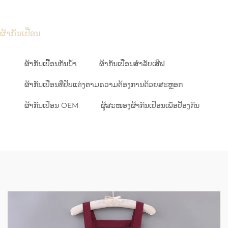
ຜ້າກັນເປື່ອນ
ຜ້າກັນເປື້ອນກັນນ້ຳ
ຜ້າກັນເປື່ອນສຳລັບເສີຟ
ຜ້າກັນເປື່ອນທີ່ປັບແຕ່ງຕາມຄວາມຕ້ອງການດ້ວຍສະຫຼອກ
ຜ້າກັນເປື່ອນ OEM
ຜູ້ສະໜອງຜ້າກັນເປື່ອນເພື່ອປ້ອງກັນ