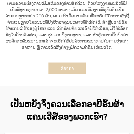
ຕາມຄວາມຕ້ອງການເພີ່ມເຕີມຂອງທ່ານອີກດ້ວຍ. ດ້ວຍໂຮງງານຜະລິດທີ່ມີ
ເນື້ອທີ່ຫຼາກຫຼາຍກວ່າ 2,000 ຕາລາງເມັດ ແລະ ທີມງານທີ່ອຸທິດຕົນເປັນ
ຈຳນວນຫຼາຍກວ່າ 200 ຄົນ, ພວກເຮົາມີຄວາມພ້ອມທີ່ຈະຮັບມືກັບການສັ່ງຊື້
ຈຳນວນຫຼາຍໃນຂະນະທີ່ຍັງຮັກສາຄຸນນະພາບທີ່ດີເລີດໄວ້. ສຳຫຼັບອາບີຣົ້ນ
ຜ້າແຄນເວີສ໌ຂອງຜູ້ໃຫຍ່ ແລະ ເດັກນ້ອຍທີ່ພວກເຮົາມີໃຫ້ເລືອກ, ມີໃຫ້ເລືອກ
ທັງໃນດ້ານວັດສະດຸ ແລະ ຮູບແບບທີ່ຫຼາກຫຼາຍ, ແລະ ສຳຫຼັບການຄົ້ນພົບວ່າ
ຜະລິດຕະພັນຂອງພວກເຮົາຈະເຮັດໃຫ້ປະສົບການຂອງທ່ານໃນການປຸງແຕ່ງ
ອາຫານ ຫຼື ການເຮັດສິ່ງຕ່າງໆມີຄວາມດີຂຶ້ນໄດ້ແນວໃດ.
ຂໍລາຄາ
ເປັນຫຍັງຈຶ່ງຄວນເລືອກອາບີຣົ້ນຜ້າ
ແຄນເວີສ໌ຂອງພວກເຮົາ?