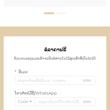
ຂໍລາຄາຟຣີ
ຕົວแทนຂອງພວກເຮົາຈະຕິດຕໍ່ທ່ານໃນໄວ້ສຸດເທົ່າທີ່ເປັນໄປໄດ້.
ອີເມວ
0/100
ໂทรศัพท์ມືຖື/WhatsApp
Code
0/100