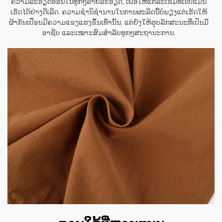
ຄວາມລະອຽດອ່ອນໃນທຸກໆລາຍລະອຽດ, ເພື່ອໃຫ້ແຕ່ລະເຂັມທີ່ເยັບແມ່ນ
ເຮັດໄດ້ຢ່າງດີເລີດ. ຄວາມຊຳນິຊຳນານໃນການຜະລິດນີ້ບໍ່ພຽງແຕ່ເຮັດໃຫ້
ຜ້າກັນເປື່ອນມີຄວາມແຂງແຮງຂຶ້ນເທົ່ານັ້ນ, ແຕ່ຍັງໃຫ້ຮູບລັກສະນະທີ່ເປັນມື
ອາຊີບ ແລະເໝາະສົມສຳລັບທຸກໆສະຖານະການ.