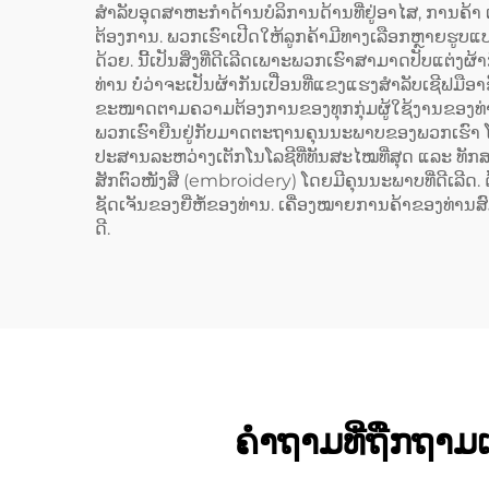
pol
ສຳລັບອຸດສາຫະກຳດ້ານບໍລິການດ້ານທີ່ຢູ່ອາໄສ, ການຄ
ຕ້ອງການ. ພວກເຮົາເປີດໃຫ້ລູກຄ້າມີທາງເລືອກຫຼາຍຮູບແບບໃ
(Cot
ດ້ວຍ. ນີ້ເປັນສິ່ງທີ່ດີເລີດເພາະພວກເຮົາສາມາດປັບແຕ່ງຜ
ທ່ານ ບໍ່ວ່າຈະເປັນຜ້າກັນເປື່ອນທີ່ແຂງແຮງສຳລັບເຊີຟມືອາ
ຂະໜາດຕາມຄວາມຕ້ອງການຂອງທຸກກຸ່ມຜູ້ໃຊ້ງານຂອງທ່າ
ພວກເຮົາຍືນຢູ່ກັບມາດຕະຖານຄຸນນະພາບຂອງພວກເຮົາ ໂ
ປະສານລະຫວ່າງເຕັກໂນໂລຊີທີ່ທັນສະໄໝທີ່ສຸດ ແລະ ທັກສ
ສັກຕົວໜັງສື (embroidery) ໂດຍມີຄຸນນະພາບທີ່ດີເລີ
ຊັດເຈັນຂອງຍີ່ຫໍ້ຂອງທ່ານ. ເຄື່ອງໝາຍການຄ້າຂອງທ່ານສົ
ດີ.
ຄໍາຖາມທີ່ຖືກຖາມ