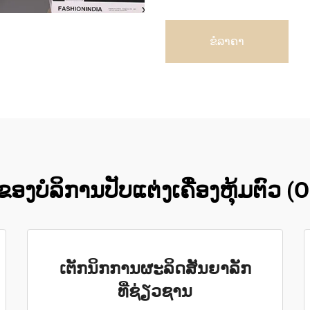
ຂໍລາຄາ
ັກຂອງບໍລິການປັບແຕ່ງເຄື່ອງຫຸ້ມຕົວ
ເຕັກນິກການຜະລິດສັນຍາລັກ
ທີ່ຊ່ຽວຊານ