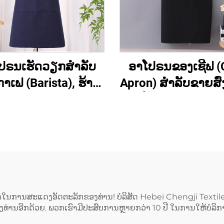
ປຣນເຮັດວຽກສຳລັບ
ອາໂປຣນຂອງເຊີຟ (
າເຟ (Barista), ຮ້ານ
Apron) ສຳລັບຂາຍສົ່ງ 
ກີຣີ່ (Bakery), ຮ້ານ
ປັບແຕ່ງເຄື່ອງໝ
ດ (Hair Salon) ແລະ
(Customized Logo
ສຳລັບສິລະປິນ ມີ
ອາໂປຣນທີ່ມີຄວາມຍື
ນະພາບສູງ ອາໂປຣນ
ແລະ ມີສ່ວນເຊື່ອມຕໍ່ເ
ບບເສື້ອກັ້ນທີ່ມີສ່ວນ
H ຢູ່ທີ່ບ່າ (H-should
ມຕໍ່ຂ້າມທີ່ຫຼັງ (Cross
ໂປຣນທີ່ມີຂະໜາດຍາ
 ປະກອບດ້ວຍເສື້ອຜ້າ
(Extended) ປະກອ
ລີດໃນການສະແດງອັດຕະລັກຂອງທ່ານ! ບໍລິສັດ Hebei Chengji Textile Co.
ຕະລັກຂອງທ່ານອີກດ້ວຍ. ພວກເຮົາມີປະສົບການຫຼາຍກວ່າ 10 ປີ ໃນການໃຫ້ບ
ັນສ່ວນປະກອບຂອງ
ຜ້າແຜ່ນ (Canvas) ສີ