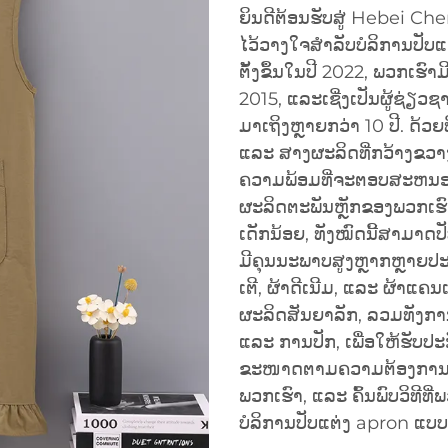
ຍິນດີຕ້ອນຮັບສູ່ Hebei Chen
ໄວ້ວາງໃຈສຳລັບບໍລິການປັບແ
ຕັ້ງຂຶ້ນໃນປີ 2022, ພວກເຮົາມ
2015, ແລະເຊີ່ງເປັນຜູ້ຊ່
ມາເຖິງຫຼາຍກວ່າ 10 ປີ. ດ້
ແລະ ສາງຜະລິດທີ່ກວ້າງຂວາ
ຄວາມພ້ອມທີ່ຈະຕອບສະຫນອງ
ຜະລິດຕະພັນຫຼັກຂອງພວກເຮົ
ເດັກນ້ອຍ, ທັງໝົດນີ້ສາມາດ
ມີຄຸນນະພາບສູງຫຼາກຫຼາຍປະເພດ
ເຕີ, ຜ້າດີເນີມ, ແລະ ຜ້າແຄ
ຜະລິດສັນຍາລັກ, ລວມທັງກາ
ແລະ ການປັກ, ເພື່ອໃຫ້ຮັບ
ຂະໜາດຕາມຄວາມຕ້ອງການທີ່ແ
ພວກເຮົາ, ແລະ ຄົ້ນພົບວິທີທີ
ບໍລິການປັບແຕ່ງ apron ແບບ