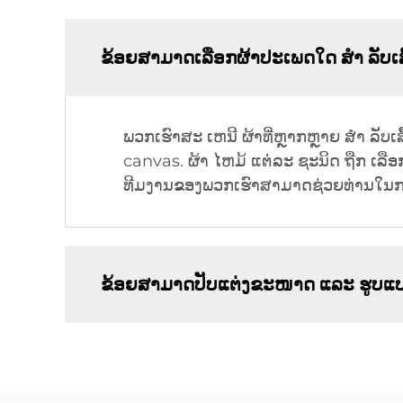
ຂ້ອຍສາມາດເລືອກຜ້າປະເພດໃດ ສໍາ ລັບເສື້
ພວກເຮົາສະ ເຫນີ ຜ້າທີ່ຫຼາກຫຼາຍ ສໍາ ລັບເ
canvas. ຜ້າ ໄຫມ້ ແຕ່ລະ ຊະນິດ ຖືກ ເລື
ທີມງານຂອງພວກເຮົາສາມາດຊ່ວຍທ່ານໃນກາ
ຂ້ອຍສາມາດປັບແຕ່ງຂະໜາດ ແລະ ຮູບແບບ