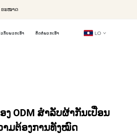
ລະ ຂະໜາດ
LO
ຽວກັບພວກເຮົາ
ຕິດຕໍ່ພວກເຮົາ
ເອງ ODM ສຳລັບຜ້າກັນເປື່ອນ
ບຄວາມຕ້ອງການທັງໝົດ