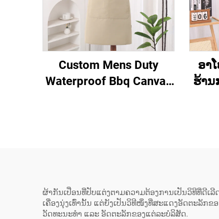
Custom Mens Duty
ອາໂ
Waterproof Bbq Canvas
ຮ້ານກ
Tool ເຄື່ອງມືເຮັດວຽກ
ເບເ
Apron ມີກະເປົາ
ສະຫຼາ
ຄຸນ
ຮູບແ
ເຊື່ອ
Back)
ຜ້າກັນເປື່ອນທີ່ປັບແຕ່ງຕາມຄວາມຕ້ອງການເປັນວິທີທີ່ດີເ
ເຄື່ອງນຸ່ງເທົ່ານັ້ນ ແຕ່ຍັງເປັນວິທີໜຶ່ງທີ່ສະແດງອັດ
ເປ
ວັດທະນະທຳ ແລະ ອັດຕະລັກຂອງແຕ່ລະບໍລິສັດ.