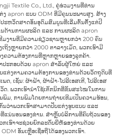
gji Textile Co., Ltd., ຄູ່ຮ່ວມງານທີ່ທ່ານ
ຕ່ງ apron ແບບ ODM ທີ່ມີຄຸນນະພາບສູງ. ສ້າງ
ີປະຫວັດສາດອັນອຸດົມສົມບູນທີ່ເລີ່ມຕົ້ນຕັ້ງແຕ່ປີ
ຽວຊານດ້ານການຜະລິດ ແລະ ການຜະລິດ apron
ວຍທີມງານທີ່ມີຄວາມຊ່ຽວຊານຫຼາຍກວ່າ 200 ຄົນ
ງເຖິງຫຼາຍກວ່າ 2000 ຕາລາງເມັດ, ພວກເຮົາມີ
ຄວາມຕ້ອງການທີ່ຫຼາກຫຼາຍຂອງລູກຄ້າ.
າປະກອບດ້ວຍ apron ສຳລັບຜູ້ໃຫຍ່ ແລະ
ປັບແຕ່ງຕາມຄວາມຕ້ອງການຂອງທ່ານດ້ວຍວັດຖຸດິບທີ່
, ເຊັ່ນ: ຜ້າຝ້າ, ຜ້າຝ້າ-ໂປລີເອສເຕີ, ໂປລີເອສ
ນເວັດ. ພວກເຮົານຳໃຊ້ເຕັກນິກທີ່ທັນສະໄໝໃນການ
ນພິມ, ການພິມໂດຍການຖ່າຍເທີມເປັນຄວາມຮ້ອນ,
ປະກັນວ່າພວກເຮົາສາມາດປັບແຕ່ງຮູບແບບ ແລະ
ນ່ນອນຂອງທ່ານ. ສຳຫຼັບບໍລິການທີ່ຄົບຖ້ວນຂອງ
່ພວກເຮົາຈະຊ່ວຍຍົກລະດັບຍີ່ຫໍ້ຂອງທ່ານດ້ວຍ
 ODM ອັນເຫຼືອເຊື່ອຖືໄດ້ຂອງພວກເຮົາ.