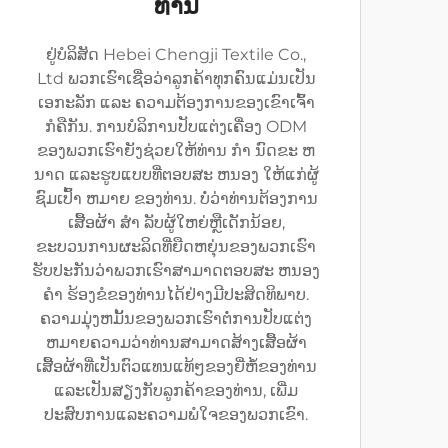
ທ່ານ
ຢູ່ບໍລິສັດ Hebei Chengji Textile Co.,
Ltd ພວກເຮົາເຊື່ອວ່າລູກຄ້າທຸກຄົນແມ່ນເປັນ
ເອກະລັກ ແລະ ຄວາມຕ້ອງການຂອງເຂົາເຈົ້າ
ກໍຄືກັນ. ການບໍລິການປັບແຕ່ງເຄື່ອງ ODM
ຂອງພວກເຮົາຍັງຊ່ວຍໃຫ້ທ່ານ ກໍາ ນົດຂະ ຫ
ນາດ ແລະຮູບແບບທີ່ຕອບສະ ຫນອງ ໃຫ້ແກ່ຜູ້
ຊົມເປົ້າ ຫມາຍ ຂອງທ່ານ. ບໍ່ວ່າທ່ານຕ້ອງການ
ເສື້ອຜ້າ ສໍາ ລັບຜູ້ໃຫຍ່ຫຼືເດັກນ້ອຍ,
ຂະບວນການຜະລິດທີ່ຍືດຫຍຸ່ນຂອງພວກເຮົາ
ຮັບປະກັນວ່າພວກເຮົາສາມາດຕອບສະ ຫນອງ
ຄໍາ ຮ້ອງຂໍຂອງທ່ານໄດ້ຢ່າງມີປະສິດທິພາບ.
ຄວາມມຸ່ງຫມັ້ນຂອງພວກເຮົາຕໍ່ການປັບແຕ່ງ
ຫມາຍຄວາມວ່າທ່ານສາມາດສ້າງເສື້ອຜ້າ
ເສື້ອຜ້າທີ່ເປັນຕົວແທນແທ້ໆຂອງຍີ່ຫໍ້ຂອງທ່ານ
ແລະເປັນສຽງກັບລູກຄ້າຂອງທ່ານ, ເພີ່ມ
ປະສົບການແລະຄວາມພໍໃຈຂອງພວກເຂົາ.