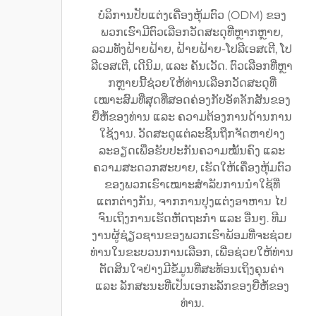
ບໍລິການປັບແຕ່ງເຄື່ອງຫຸ້ມຕົວ (ODM) ຂອງ
ພວກເຮົາມີຕົວເລືອກວັດສະດຸທີ່ຫຼາກຫຼາຍ,
ລວມທັງຝ້າຍຝ້າຍ, ຝ້າຍຝ້າຍ-ໂປລີເອສເຕີ, ໂປ
ລີເອສເຕີ, ເດີນິມ, ແລະ ຄັນເວັດ. ຕົວເລືອກທີ່ຫຼາ
ກຫຼາຍນີ້ຊ່ວຍໃຫ້ທ່ານເລືອກວັດສະດຸທີ່
ເໝາະສົມທີ່ສຸດທີ່ສອດຄ່ອງກັບອັตลັກສັນຂອງ
ຍີ່ຫໍ້ຂອງທ່ານ ແລະ ຄວາມຕ້ອງການດ້ານການ
ໃຊ້ງານ. ວັດສະດຸແຕ່ລະຊິ້ນຖືກຈັດຫາຢ່າງ
ລະອຽດເພື່ອຮັບປະກັນຄວາມໝັ້ນຄົງ ແລະ
ຄວາມສະດວກສະບາຍ, ເຮັດໃຫ້ເຄື່ອງຫຸ້ມຕົວ
ຂອງພວກເຮົາເໝາະສຳລັບການນຳໃຊ້ທີ່
ແຕກຕ່າງກັນ, ຈາກການປຸງແຕ່ງອາຫານ ໄປ
ຈົນເຖິງການເຮັດຫັດຖະກຳ ແລະ ອື່ນໆ. ທີມ
ງານຜູ້ຊ່ຽວຊານຂອງພວກເຮົາພ້ອມທີ່ຈະຊ່ວຍ
ທ່ານໃນຂະບວນການເລືອກ, ເພື່ອຊ່ວຍໃຫ້ທ່ານ
ຕັດສິນໃຈຢ່າງມີຂໍ້ມູນທີ່ສະທ້ອນເຖິງຄຸນຄ່າ
ແລະ ລັກສະນະທີ່ເປັນເອກະລັກຂອງຍີ່ຫໍ້ຂອງ
ທ່ານ.