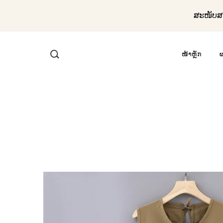
ສະໜັບສະ
ໜ້າຫຼັກ