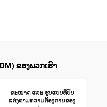
 (ODM) ຂອງພວກເຮົາ
ຂະໜາດ ແລະ ຮູບແບບທີ່ປັບ
ແຕ່ງຕາມຄວາມຕ້ອງການຂອງ