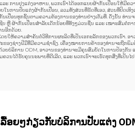
yester ແລະ ຜ້າຝ້າ
ເຊັ່ນ: ສີເຂັ້ມຄືສີກາເ
້າ ແລະ ການປຸງແຕ່ງອາຫານ, ພວກເຮົາໄດ້ອອກແບບຜ້າກັນເປື່ອນໃຫ້ມີ
ນການປັບແຕ່ງຜ້າກັນເປື່ອນ, ລວມທັງສ່ວນທີ່ຮັດທີ່ເອວ, ສ່ວນທີ່ປິດເທິງ
ton) ສຳລັບທັງຜູ້ຍິງ
Coffee) ແລະ ມີລະບ
້າກັນເປື່ອນທຸກຊິ້ນຕາມຄວາມຕ້ອງການຂອງທ່ານຢ່າງເຕັມທີ່. ດັ່ງນັ້ນ ທ
ແລະ ຜູ້ຊາຍ
ຂະໜາດໄດ້ (Adjust
ຊີບ ຫຼື ຜ້າກັນເປື່ອນສຳລັບເດັກນ້ອຍທີ່ທັງໆມ່ວນຊື່ນ ແລະ ເໝາະສົມຕໍ່ກ
ນອີກດ້ວຍ.
ດຍໃຫ້ຄວາມສຳຄັນຕໍ່ວິທີການຜະລິດທີ່ເປັນເອກະລັກຂອງພວກເຮົາ. ອ
ະຂອງຊ່າງຝີມືທີ່ມີຄວາມຊ່ຳຊົງ. ເຄື່ອງໝາຍການຄ້າຂອງທ່ານຈະຖືກພິ
ດ. ດ້ວຍບໍລິການ ODM, ອາວານຂອງທ່ານຈະມີຄຸນສົມບັດໃນການປ້ອງກັນ ແ
ມຄວນໄດ້ຮັບຄຸນນະພາບທີ່ດີເລີດ, ແລະ ພວກເຮົາຈະເຮັດທຸກສິ່ງທີ່ເປັນໄ
ເລື້ອຍໆກ່ຽວກັບບໍລິການປັບແຕ່ງ O