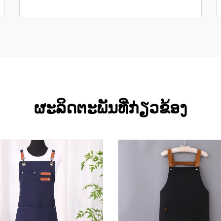
ຜະລິດຕະພັນທີ່ກ່ຽວຂ້ອງ