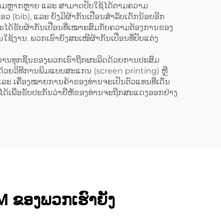
ຟ (Dark
ທັງສອງດ້ານ ແລະ ມີທີ່ຈັດຕັ້ງ
ຄວາມຫຼາກຫຼາຍ ແລະ ສາມາດປັບໃຊ້ໄດ້ຕາມຄວາມ
ເອວ (bib), ແລະ ຍັງມີຜ້າກັນເປື່ອນສຳລັບເດັກນ້ອຍອີກ
ົບປັບ
ສຳລັບເນື້ອຫາເຄື່ອງໝາກ
່ານຈະໄດ້ຮັບຜ້າກັນເປື່ອນທີ່ເໝາະສົມກັບຄວາມຕ້ອງການຂອງ
able)
(Logo) ສຳລັບບາຣິສຕາ
ານໃຊ້ງານ. ພວກເຮົາຍັງສະເໜີຜ້າກັນເປື່ອນທີ່ປັບແຕ່ງ
(Barista) ແລະ ຮ້ານຕັດຜົມ
າວານທຸກຊິ້ນຂອງພວກເຮົາຖືກຜະລິດດ້ວຍການປະສົມ
(Barbershop)
ມດ້ວຍວິທີການພິມແບບສະແກນ (screen printing) ຫຼື
ລະ ເຄື່ອງໝາຍການຄ້າຂອງທ່ານຈະເປັນຕົວແທນທີ່ເດັ່ນ
ປໄດ້ເພື່ອຮັບປະກັນວ່າຍີ່ຫໍ້ຂອງທ່ານຈະຖືກສະແດງອອກຢ່າງ
DM ຂອງພວກເຮົາຍັງ