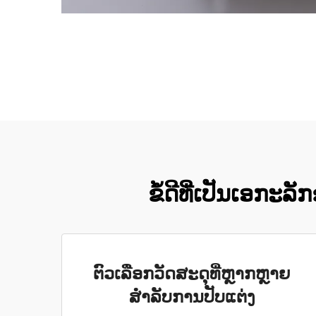
ຂໍ້ດີທີ່ເປັນເອກະລ
ຕົວເລືອກວັດສະດຸທີ່ຫຼາກຫຼາຍ
ສຳລັບການປັບແຕ່ງ