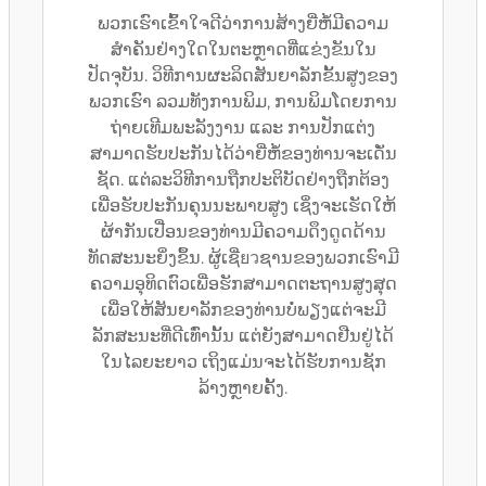
ພວກເຮົາເຂົ້າໃຈດີວ່າການສ້າງຍີ່ຫໍ້ມີຄວາມ
ສຳຄັນຢ່າງໃດໃນຕະຫຼາດທີ່ແຂ່ງຂັນໃນ
ປັດຈຸບັນ. ວິທີການຜະລິດສັນຍາລັກຂັ້ນສູງຂອງ
ພວກເຮົາ ລວມທັງການພິມ, ການພິມໂດຍການ
ຖ່າຍເທີມພະລັງງານ ແລະ ການປັກແຕ່ງ
ສາມາດຮັບປະກັນໄດ້ວ່າຍີ່ຫໍ້ຂອງທ່ານຈະເດັ່ນ
ຊັດ. ແຕ່ລະວິທີການຖືກປະຕິບັດຢ່າງຖືກຕ້ອງ
ເພື່ອຮັບປະກັນຄຸນນະພາບສູງ ເຊິ່ງຈະເຮັດໃຫ້
ຜ້າກັນເປື່ອນຂອງທ່ານມີຄວາມດຶງດູດດ້ານ
ທັດສະນະຍິ່ງຂຶ້ນ. ຜູ້ເຊີ່ยวຊານຂອງພວກເຮົາມີ
ຄວາມອຸທິດຕົວເພື່ອຮັກສາມາດຕະຖານສູງສຸດ
ເພື່ອໃຫ້ສັນຍາລັກຂອງທ່ານບໍ່ພຽງແຕ່ຈະມີ
ລັກສະນະທີ່ດີເທົ່ານັ້ນ ແຕ່ຍັງສາມາດຢືນຢູ່ໄດ້
ໃນໄລຍະຍາວ ເຖິງແມ່ນຈະໄດ້ຮັບການຊັກ
ລ້າງຫຼາຍຄັ້ງ.