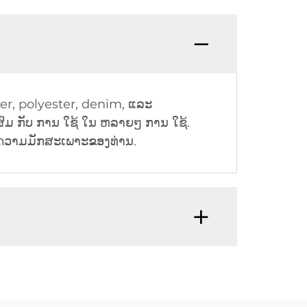
ester, polyester, denim, ແລະ
ສົມ ກັບ ການ ໃຊ້ ໃນ ຫລາຍໆ ການ ໃຊ້.
ະຄວາມມັກສະເພາະຂອງທ່ານ.