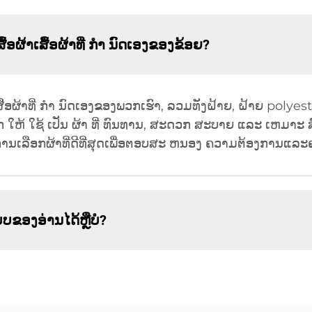
ອຜ້າເສື້ອຜ້າທີ່ ກໍາ ນົດເອງຂອງຂ້ອຍ?
ສື້ອຜ້າທີ່ ກໍາ ນົດເອງຂອງພວກເຮົາ, ລວມທັງຝ້າຍ, ຝ້າຍ poly
ອກ ໃຫ້ ໃຊ້ ເປັນ ຜ້າ ທີ່ ທົນທານ, ສະດວກ ສະບາຍ ແລະ ເຫມາະ 
ນເລືອກຜ້າທີ່ດີທີ່ສຸດເພື່ອຕອບສະ ຫນອງ ຄວາມຕ້ອງການແລ
ຂອງອ່ານໄດ້ຫຼືບໍ?