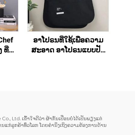
Chef
ອາໂປຣນທີ່ໃຊ້ເພື່ອຄວາມ
ທີ່ຮັບ
ສະອາດ ອາໂປຣນແບບປັບ
າກ
ແຕ່ງໄດ້ ສຳລັບທັງຜູ້ຊາຍ
) ໄດ້
ແລະ ຜູ້ຍິງ (Unisex) ອາ
ດຫຍຸ່ນ
ໂປຣນຮູບແບບເສື້ອກັ້ນ
ປັນຮູບ
(Vest) ສຳລັບຜູ້ຍິງ ມີ
er) ອາ
ຂະໜາດໃຫຍ່ພິເສດ (Plus
ວຂຶ້ນ
Size) ອາໂປຣນຮູບແບບເສື້ອ
ບດ້ວຍ
ກັ້ນຂອງຊ່າງເຮັດເຄື່ອງໝາກ
, Ltd. ເຂົ້າໃຈດີວ່າ ຜ້າກັນເປື່ອນບໍ່ໄດ້ເປັນພຽງແຕ່
ໍລິການແກ່ລູກຄ້າທົ່ວໂລກ ໂດຍຄຳນຶງເຖິງຄວາມຕ້ອງການດ້ານ
ເຂັ້ມ
(Cobbler Vest Apron) ທີ່ມີ