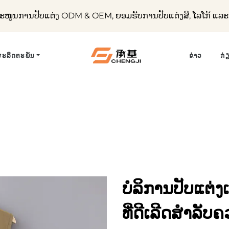
ໜູນການປັບແຕ່ງ ODM & OEM, ຍອມຮັບການປັບແຕ່ງສີ, ໂລໂກ້ ແ
ຜະລິດຕະພັນ
ຂ່າວ
ກ່
ບໍລິການປັບແຕ່ງ
ທີ່ດີເລີດສຳລັ