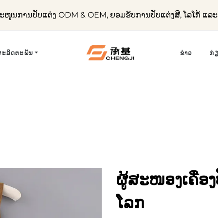
ໜູນການປັບແຕ່ງ ODM & OEM, ຍອມຮັບການປັບແຕ່ງສີ, ໂລໂກ້ ແ
ຜະລິດຕະພັນ
ຂ່າວ
ກ່
ຜູ້ສະໜອງເຄື່ອງປິ
ໂລກ