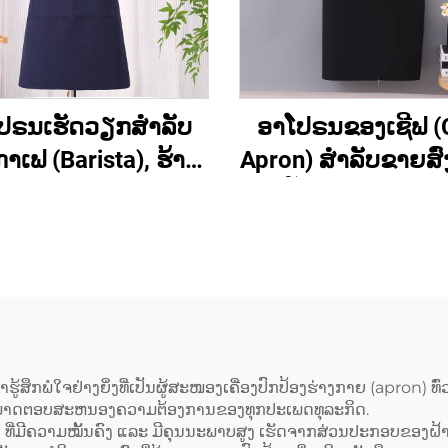
ປຣນເຮັດວຽກສຳລັບ
ອາໂປຣນຂອງເຊີຟ (
າເຟ (Barista), ຮ້ານ
Apron) ສຳລັບຂາຍສົ່ງ 
ກີຣີ່ (Bakery), ຮ້ານ
ປັບແຕ່ງເຄື່ອງໝ
ດ (Hair Salon) ແລະ
(Customized Logo
ສຳລັບສິລະປິນ ມີ
ອາໂປຣນທີ່ມີຄວາມຍື
ນະພາບສູງ ອາໂປຣນ
ແລະ ມີສ່ວນເຊື່ອມຕໍ່ເ
ບບເສື້ອກັ້ນທີ່ມີສ່ວນ
H ຢູ່ທີ່ບ່າ (H-should
ມຕໍ່ຂ້າມທີ່ຫຼັງ (Cross
ໂປຣນທີ່ມີຂະໜາດຍາ
 ປະກອບດ້ວຍເສື້ອຜ້າ
(Extended) ປະກອ
ົາຮູ້ສຶກພໍໃຈຢ່າງຍິ່ງທີ່ເປັນຜູ້ສະໜອງເຄື່ອງປົກປ້ອງຮ່າງກາຍ (apron) ທ
ສາມາດຕອບສະຫນອງຄວາມຕ້ອງການຂອງທຸກປະເພດທຸລະກິດ.
ັນສ່ວນປະກອບຂອງ
ຜ້າແຜ່ນ (Canvas) ສີ
ໃຫຍ່ ທີ່ມີຄວາມໝັ້ນຄົງ ແລະ ມີຄຸນນະພາບສູງ ເຮັດຈາກສ່ວນປະກອບຂ