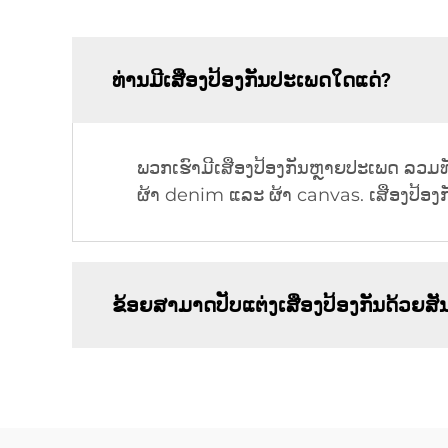
ທ່ານມີເສືອງປ້ອງກັນປະເພດໃດແດ່?
ພວກເຮົາມີເສືອງປ້ອງກັນຫຼາຍປະເພດ ລວມທັງເ
ຜ້າ denim ແລະ ຜ້າ canvas. ເສືອງປ້ອງ
ຂ້ອຍສາມາດປັບແຕ່ງເສືອງປ້ອງກັນດ້ວຍສັ