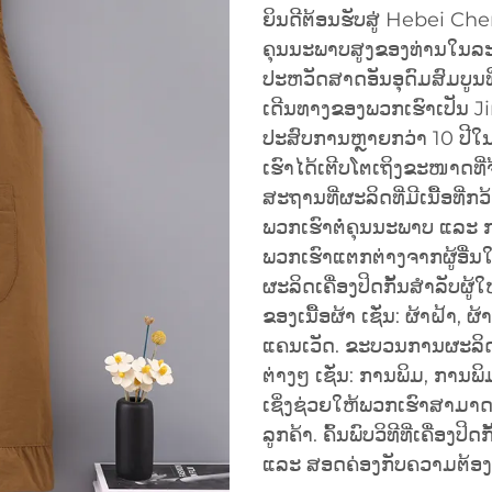
ຍິນດີຕ້ອນຮັບສູ່ Hebei Chen
ຄຸນນະພາບສູງຂອງທ່ານໃນລະດັບ
ປະຫວັດສາດອັນອຸດົມສົມບູນທີ່ເລ
ເດີນທາງຂອງພວກເຮົາເປັນ Ji
ປະສົບການຫຼາຍກວ່າ 10 ປີໃ
ເຮົາໄດ້ເຕີບໂຕເຖິງຂະໜາດທີ່
ສະຖານທີ່ຜະລິດທີ່ມີເນື້ອທີ
ພວກເຮົາຕໍ່ຄຸນນະພາບ ແລະ ກ
ພວກເຮົາແຕກຕ່າງຈາກຜູ້ອື່
ຜະລິດເຄື່ອງປິດກັ້ນສຳລັບຜູ
ຂອງເນື້ອຜ້າ ເຊັ່ນ: ຜ້າຝ້າ, ຜ
ແຄນເວັດ. ຂະບວນການຜະລິ
ຕ່າງໆ ເຊັ່ນ: ການພິມ, ການ
ເຊິ່ງຊ່ວຍໃຫ້ພວກເຮົາສາມ
ລູກຄ້າ. ຄົ້ນພົບວິທີທີ່ເຄື່ອ
ແລະ ສອດຄ່ອງກັບຄວາມຕ້ອງກ