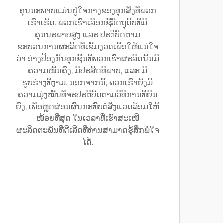
ຄຸນນະພາບແມ່ນຢູ່ໃຈກາງຂອງທຸກສິ່ງທີ່ພວກ
ເຮົາເຮັດ. ພວກເຮົາເລືອກຊື້ວັດຖຸດິບທີ່ມີ
ຄຸນນະພາບສູງ ແລະ ປະຕິບັດຕາມ
ຂະບວນການຜະລິດທີ່ເຂັ້ມງວດເພື່ອໃຫ້ແນ່ໃຈ
ວ່າ ອ່າງປ້ອງກັນທຸກຊິ້ນທີ່ພວກເຮົາຜະລິດນັ້ນມີ
ຄວາມໝັ້ນຄົງ, ມີປະສິດທິພາບ, ແລະ ມີ
ຮູບຮ່າງທີ່ງາມ. ນອກຈາກນີ້, ພວກເຮົາຍັງມີ
ຄວາມມຸ່ງໝັ້ນທີ່ຈະປະຕິບັດຕາມວິທີການທີ່ຍືນ
ຍົງ, ເພື່ອຫຼຸດຜ່ອນຜົນກະທົບຕໍ່ສິ່ງແວດລ້ອມໃຫ້
ໜ້ອຍທີ່ສຸດ ໃນເວລາທີ່ເຮົາສະເໜີ
ຜະລິດຕະພັນທີ່ດີເລີດທີ່ທ່ານສາມາດຮູ້ສຶກພໍໃຈ
ໄດ້.