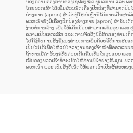
pol
ນອງຄວາມຕ້ອງການຂອງເຊີຟທັງໝົດ ຜູ້ບໍລິການ ແລະ ພະນັ
ໂດຍພວກເຮົາໄດ້ເພີ່ມສ່ວນຮັດເຄື່ອງປົກປ້ອງທີ່ສາມາດປັບໄດ້
(Cot
ຮ່າງກາຍ (apron) ສຳລັບຜູ້ໃຫຍ່ເຫຼົ່ານີ້ໄດ້ກາຍເປັນຜະລິດ
ພວກເຮົາຍັງມີເຄື່ອງປົກປ້ອງຮ່າງກາຍ (apron) ສຳລັບເດັ
ງ່າຍຕໍ່ການລ້າງ ເພື່ອໃຫ້ເດັກນ້ອຍສາມາດແຕ້ມຮູບ ແລະ
ຄວາມເປັນເອກະລັກ ແລະ ການຈັດຕັ້ງບໍລິສັດຂອງທ່ານເກີດ
ໄປໃຊ້ກັບການສັ່ງຊື້ຂອງທ່ານ: ການພິມດ້ວຍວິທີການສະແກ
ເປັນໄປໄດ້ເພື່ອໃຫ້ແນ່ໃຈວ່າງານຂອງເຈົ້າໜ້າທີ່ອອກແບບຂອ
ຖ້າທ່ານມີຄຳຮ້ອງຂໍທີ່ບໍ່ຄ່ອຍເກີດຂື້ນເທື່ອໃນຮູບແບບ ແ
ໝັ້ນຂອງພວກເຮົາທີ່ຈະເຮັດໃຫ້ທ່ານພໍໃຈຢ່າງສົມບູນ. ພ
ພວກເຮົາ ແລະ ເປັນສິ່ງທີ່ເຮັດໃຫ້ພວກເຮົາເປັນຜູ້ສະໜອງເອີ