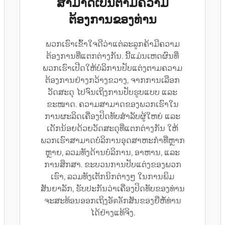
ສາມາດເປັນຕາມຄວາມ
ຕ້ອງການຂອງທ່ານ
ພວກເຮົາເຂົ້າໃຈດີວ່າແຕ່ລະລູກຄ້າມີຄວາມ
ຕ້ອງການທີ່ແຕກຕ່າງກັນ. ນີ້ແມ່ນເຫດຜົນທີ່
ພວກເຮົາເປີດໃຫ້ບໍລິການປັບແຕ່ງຕາມຄວາມ
ຕ້ອງການຢ່າງກວ້າງຂວາງ, ຈາກການເລືອກ
ວັດສະດຸ ໄປຈົນເຖິງການປັບຮູບແບບ ແລະ
ຂະໜາດ. ຄວາມສາມາດຂອງພວກເຮົາໃນ
ການຜະລິດເຄື່ອງປິດທັບສຳລັບຜູ້ໃຫຍ່ ແລະ
ເດັກນ້ອຍດ້ວຍວັດສະດຸທີ່ແຕກຕ່າງກັນ ໃຫ້
ພວກເຮົາສາມາດບໍລິການອຸດສາຫະກຳທີ່ຫຼາກ
ຫຼາຍ, ລວມທັງດ້ານບໍລິການ, ອາຫານ, ແລະ
ການສຶກສາ. ຂະບວນການປັບແຕ່ງຂອງພວກ
ເຮົາ, ລວມທັງເຕັກນິກຕ່າງໆ ໃນການພິມ
ສັນຍາລັກ, ຮັບປະກັນວ່າເຄື່ອງປິດທັບຂອງທ່ານ
ຈະສະທ້ອນອອກເຖິງອັตลັກສັນຂອງຍີ່ຫໍ້ທ່ານ
ໄດ້ຢ່າງແທ້ຈິງ.