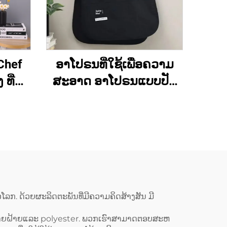
Chef
ອາໂປຣນທີ່ໃຊ້ເພື່ອຄວາມ
ທີ່ຮັບ
ສະອາດ ອາໂປຣນແບບປັບ
າກ
ແຕ່ງໄດ້ ສຳລັບທັງຜູ້ຊາຍ
) ໄດ້
ແລະ ຜູ້ຍິງ (Unisex) ອາ
ດຫຍຸ່ນ
ໂປຣນຮູບແບບເສື້ອກັ້ນ
ປັນຮູບ
(Vest) ສຳລັບຜູ້ຍິງ ມີ
er) ອາ
ຂະໜາດໃຫຍ່ພິເສດ (Plus
ວຂຶ້ນ
Size) ອາໂປຣນຮູບແບບເສື້ອ
ບດ້ວຍ
ກັ້ນຂອງຊ່າງເຮັດເຄື່ອງໝາກ
ົ່ວໂລກ. ດ້ວຍຜະລິດຕະພັນທີ່ມີຄວາມຄິດສ້າງສັນ ມີ
ເຂັ້ມ
(Cobbler Vest Apron) ທີ່ມີ
ອງຝ້າຍຝ້າຍແລະ polyester. ພວກເຮົາສາມາດຕອບສະຫ