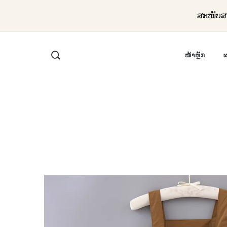
ສະໜັບສະ
ໜ້າຫຼັກ