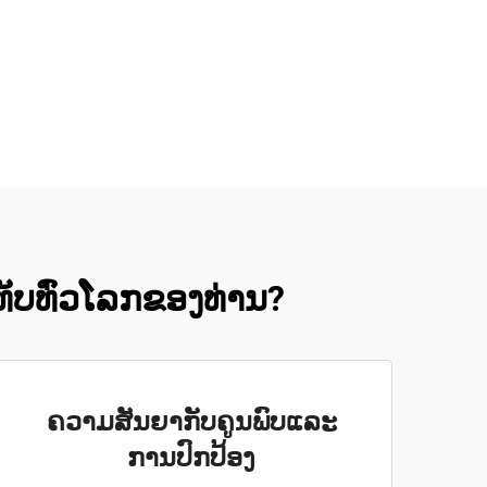
ທັບທົ່ວໂລກຂອງທ່ານ?
ຄວາມສັນຍາກັບຄູນພົບແລະ
ການປົກປ້ອງ