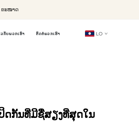
ລະ ຂະໜາດ
LO
ຽວກັບພວກເຮົາ
ຕິດຕໍ່ພວກເຮົາ
ດກັ້ນທີ່ມີຊື່ສຽງທີ່ສຸດໃນ