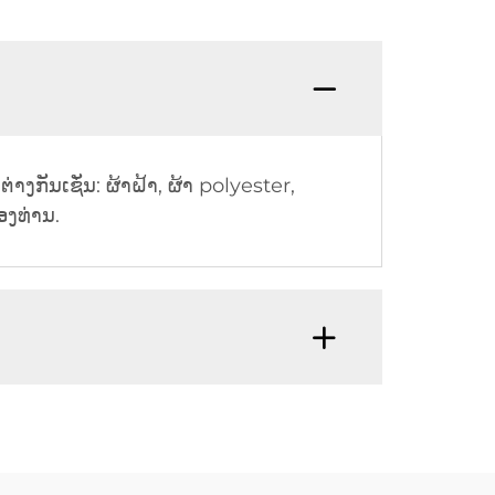
ງກັນເຊັ່ນ: ຜ້າຝ້າ, ຜ້າ polyester,
ອງທ່ານ.