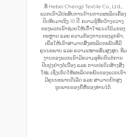
ທີ່ Hebei Chengji Textile Co., Ltd.,
ພວກເຮົາມີປະສົບການດ້ານການຜະລິດເຄື່ອງ
ປິດທັບມາເຖິງ 10 ປີ. ຄວາມຮູ້ທີ່ກວ້າງຂວາງ
ຂອງພວກເຮົາຊ່ວຍໃຫ້ເຂົ້າໃຈແນວໂນ້ມຂອງ
ຕະຫຼາດ ແລະ ຄວາມຕ້ອງການຂອງລູກຄ້າ,
ເພື່ອໃຫ້ເຮົາສາມາດສົ່ງຜະລິດຕະພັນທີ່ມີ
ຄຸນນະພາບ ແລະ ຄວາມເໝາະສົມສູງສຸດ. ທີມ
ງານຂອງພວກເຮົາມີຄວາມອຸທິດຕົນຕໍ່ການ
ປັບປຸງຢ່າງຕໍ່ເນື່ອງ ແລະ ການປະດິດສ້າງສິ່ງ
ໃໝ່, ເຊິ່ງເຮັດໃຫ້ຜະລິດຕະພັນຂອງພວກເຮົາ
ມີຄຸນນະພາບດີເລີດ ແລະ ສາມາດຍົກສູງ
ຮູບພາບຂອງຍີ່ຫໍ້ຂອງທ່ານໄດ້.