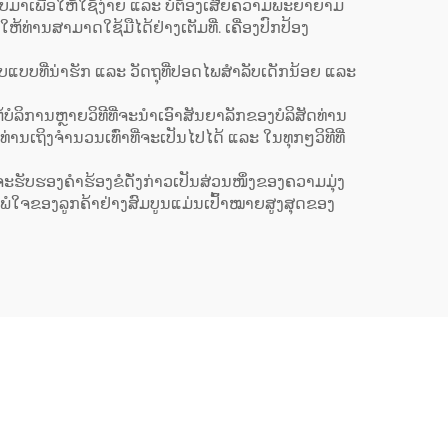
ຟ (Dark
ທັງສອງດ້ານ ແລະ ມີທີ່ຈັດຕັ້ງ
ບບມາເພື່ອໃຫ້ໃຊ້ງ່າຍ ແລະ ບໍ່ຕ້ອງເສີຍຄວາມພະຍາຍາມ
ຫ້ທ່ານສາມາດໃຊ້ມືໄດ້ຢ່າງເຕັມທີ່. ເຄື່ອງປົກປ້ອງ
ົບປັບ
ສຳລັບເນື້ອຫາເຄື່ອງໝາກ
able)
(Logo) ສຳລັບບາຣິສຕາ
ູບແບບທີ່ນ່າຮັກ ແລະ ວັດຖຸທີ່ປອດໄພສຳລັບເດັກນ້ອຍ ແລະ
(Barista) ແລະ ຮ້ານຕັດຜົມ
ໍລິການຫຼາຍວິທີທີ່ຈະນຳເອົາສັນຍາລັກຂອງບໍລິສັດທ່ານ
(Barbershop)
ນເຖິງຈຳນວນເທົ່າທີ່ຈະເປັນໄປໄດ້ ແລະ ໃນທຸກໆວິທີທີ່
ົາຈະຮັບຮອງຄຳຮ້ອງຂໍດັ່ງກ່າວເປັນສ່ວນໜຶ່ງຂອງຄວາມມຸ່ງ
ພໍໃຈຂອງລູກຄ້າຢ່າງສົມບູນແມ່ນເປົ້າໝາຍສູງສຸດຂອງ