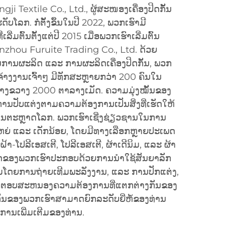
gji Textile Co., Ltd., ຜູ້ສະໜອງເຄື່ອງປິດກັ້ນ
ໂລກ. ກໍ່ຕັ້ງຂຶ້ນໃນປີ 2022, ພວກເຮົາມີ
ີ່ມຕົ້ນຕັ້ງແຕ່ປີ 2015 ເມື່ອພວກເຮົາເລີ່ມຕົ້ນ
nzhou Furuite Trading Co., Ltd. ດ້ວຍ
ນການຜະລິດ ແລະ ການຜະລິດເຄື່ອງປິດກັ້ນ, ພວກ
ຈ້າງງານເຈົ້າໆ ມີທັກສະຫຼາຍກວ່າ 200 ຄົນໃນ
່ກວ້າງຂວາງ 2000 ຕາລາງເມັດ. ຄວາມມຸ່ງໝັ້ນຂອງ
ານປັບແຕ່ງຕາມຄວາມຕ້ອງການເປັນສິ່ງທີ່ເຮັດໃຫ້
ນໃນຕະຫຼາດໂລກ. ພວກເຮົາເຊີ່ງຊ່ຽວຊານໃນການ
້ໃຫຍ່ ແລະ ເດັກນ້ອຍ, ໂດຍມີທາງເລືອກຫຼາຍປະເພດ
້າຝ້າ-ໂປລີເອສເຕີ, ໂປລີເອສເຕີ, ຜ້າເດີນິມ, ແລະ ຜ້າ
ດຂອງພວກເຮົາປະກອບດ້ວຍການນຳໃຊ້ສັນຍາລັກ
ພິມໂດຍການຖ່າຍເທີມພະລັງງານ, ແລະ ການປັກແຕ່ງ,
າດຕອບສະຫນອງຄວາມຕ້ອງການທີ່ແຕກຕ່າງກັນຂອງ
ງປິດກັ້ນຂອງພວກເຮົາສາມາດຍົກລະດັບຍີ່ຫໍ້ຂອງທ່ານ
ານເພີ່ມເຕີມຂອງທ່ານ.