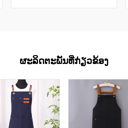
ຜະລິດຕະພັນທີ່ກ່ຽວຂ້ອງ