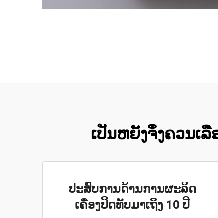
ເປັນຫຍັງຈຶ່ງຄວນເລ
ປະສົບການດ້ານການຜະລິດ
ເຄື່ອງປິດທັບມາເຖິງ 10 ປີ