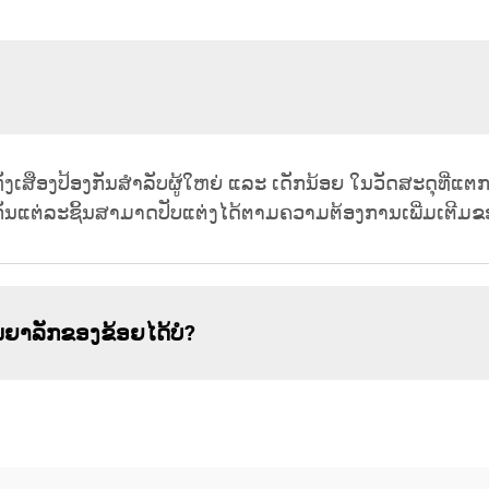
ສືອງປ້ອງກັນສຳລັບຜູ້ໃຫຍ່ ແລະ ເດັກນ້ອຍ ໃນວັດສະດຸທີ່ແຕກຕ່າ
ກັນແຕ່ລະຊິ້ນສາມາດປັບແຕ່ງໄດ້ຕາມຄວາມຕ້ອງການເພີ່ມເຕີມຂ
ນຍາລັກຂອງຂ້ອຍໄດ້ບໍ?