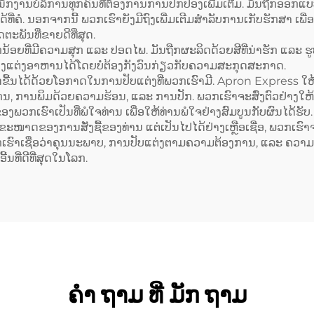
yester ແລະ ຜ້າຝ້າ
ເຊັ່ນ: ສີເຂັ້ມຄືສີກາເ
ກງານບໍລິການທຸກຄົນທີ່ຕ້ອງການການປົກປ້ອງເພີ່ມເຕີມ. ມັນຖືກອອກແ
ທີ່ຄໍ. ນອກຈາກນີ້ ພວກເຮົາຍັງມີຖົງເພີ່ມເຕີມສຳລັບການເກັບຮັກສາ ເພື່ອໃ
ton) ສຳລັບທັງຜູ້ຍິງ
Coffee) ແລະ ມີລະບ
ຕະພັນທີ່ຂາຍດີທີ່ສຸດ.
ແລະ ຜູ້ຊາຍ
ຂະໜາດໄດ້ (Adjust
ກນ້ອຍທີ່ມີຄວາມສຸກ ແລະ ປອດໄພ. ມັນຖືກຜະລິດດ້ວຍສີທີ່ນ່າຮັກ ແລະ ຮ
 ປຸງແຕ່ງອາຫານໄດ້ໂດຍບໍ່ຕ້ອງກັງວົນກ່ຽວກັບຄວາມສະກຸດສະກາດ.
ຂື້ນໄດ້ດ້ວຍໂອກາດໃນການປັບແຕ່ງທີ່ພວກເຮົາມີ. Apron Express ໃຫ້ບ
ນ, ການພິມດ້ວຍຄວາມຮ້ອນ, ແລະ ການປັກ. ພວກເຮົາຈະສົ່ງຕົວຢ່າງໃຫ້ທ່າ
ງພວກເຮົາເປັນທີ່ພໍໃຈທ່ານ ເພື່ອໃຫ້ທ່ານພໍໃຈຢ່າງສົມບູນກັບຜົນໄດ້ຮັບ.
ລະ ຂະໜາດຂອງການສັ່ງຊື້ຂອງທ່ານ ແຕ່ເປັນໄປໄດ້ຢ່າງເຫຼືອເຊື່ອ, ພວກເຮ
ວກເຮົາເຊື່ອວ່າຄຸນນະພາບ, ການປັບແຕ່ງຕາມຄວາມຕ້ອງການ, ແລະ ຄວາມ
້ນທີ່ດີທີ່ສຸດໃນໂລກ.
ຄໍາ ຖາມ ທີ່ ມັກ ຖາມ