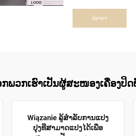
ຂໍລາຄາ
ືອກພວກເຮົາເປັນຜູ້ສະໜອງເຄື່ອງປິດ
Wiązanie ລູ້ສຳລັບການແປງ
ປຸງທີ່ສາມາດແປງໄດ້ເພື່ອ