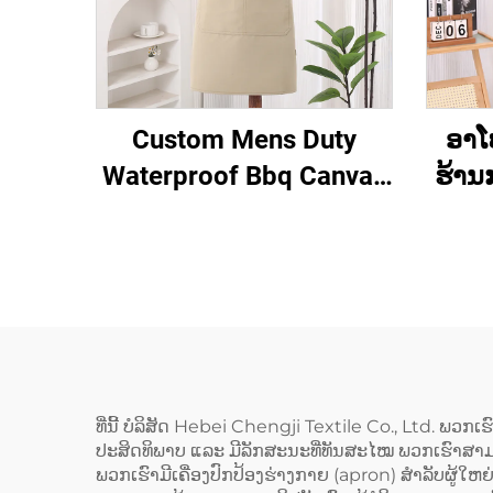
Custom Mens Duty
ອາໂ
Waterproof Bbq Canvas
ຮ້ານກ
Tool ເຄື່ອງມືເຮັດວຽກ
ເບເ
Apron ມີກະເປົາ
ສະຫຼາ
ຄຸນ
ຮູບແ
ເຊື່ອ
Back)
ທີ່ນີ້ ບໍລິສັດ Hebei Chengji Textile Co., Ltd. ພວກເຮ
ປະສິດທິພາບ ແລະ ມີລັກສະນະທີ່ທັນສະໄໝ ພວກເຮົາ
ເປ
ພວກເຮົາມີເຄື່ອງປົກປ້ອງຮ່າງກາຍ (apron) ສຳລັບຜູ້