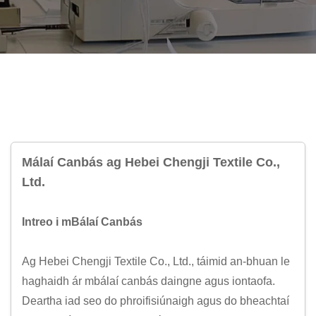
Málaí Canbás ag Hebei Chengji Textile Co.,
Ltd.
Intreo i mBálaí Canbás
Ag Hebei Chengji Textile Co., Ltd., táimid an-bhuan le
haghaidh ár mbálaí canbás daingne agus iontaofa.
Deartha iad seo do phroifisiúnaigh agus do bheachtaí