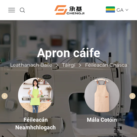
GA
Apron cáife
Leathanach Baile
Táirgí
Féileacán Cnásca
Mála Cotóin
Féileacán
Neamhchlogach