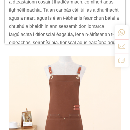
a dteastaíonn cosaint fhadtéarmach, comfhort agus
ilghnéitheachta. Tá an canbás cáiliúil as a dhurthacht
agus a neart, agus is é an t-ábhar is fearr chun bálaí a
chruthú a bheidh in ann seasamh don iomarca
iargúlachta i dtionsclaí éagsúla, lena n-áirítear an t-
oideachas, seirbhísí bia, tionscal agus ealaíona agus
ceol.
Tugann ár mbróga cánabais cosaint shárchóiriúil i
gcoinne sileadh, plúchta agus salachar, agus iad ag
tabhairt fithiúireacht chomh maith le hórdú proifisiúnta.
Tá na bróga seo déanta as cánabais ar
ardchaighdeán, agus is féidir leo a bheith ina n-áit i
dtíortha deacra agus tá siad déanta chun faoi bhuan.
An bhfuil siad riachtanach duit don chócaireacht
ghairmiúil, don ollamh nó don timpeallacht reatail?
Beidh ár mbróga cánabais ag coimeád do fhoireann