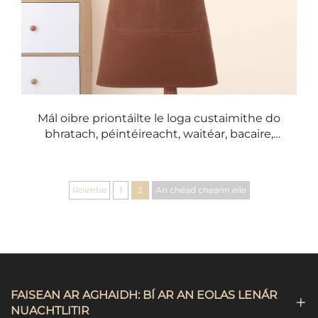
slán, glan agus taisce. Le roghanna saincheaptha mar
phriontáil loga agus criosadh, tairgeann na bróga seo
feidhmiúlacht agus stíl do ghnó.
I mbealach an alt seo, scrúdóimid na príomhbhuntáistí,
na gnéithe agus an saotharlacht a dhéanann ár
mbróga cánabais an rogha is fearr do ghnóthaí a
Mál oibre priontáilte le loga custaimithe do
lorgann éadaí oibre ar ardchaighdeán.
bhratach, péintéireacht, waitéar, bacaire,
cócaireacht, mál cistin le dhá phoc
Na Príomhbhuntáistí a thagann le Bróga Cánabais
Roimhe
1
2
An chéad cheann eile
Feabhas agus Cosaint Fhadtéarmach
Ceann de na gqualtaí is tábhachtaí a bhaineann le
hAiprónaí Canvás ná a thar-chumhacht. Is é Canvás
ceann de na héadachtaí tromchóirce a dheantar chun
FAISEAN AR AGHAIDH: BÍ AR AN EOLAS LENÁR
seasamh in aghaidh an úsáide laethúil agus an t-
NUACHTLITIR