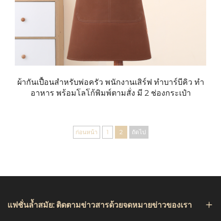
นี้ยังมีตัวเลือกการปรับแต่ง เช่น การพิมพ์โลโก้และการ
ปักลาย ซึ่งทำให้ผ้ากันเปื้อนเหล่านี้ตอบโจทย์ทั้งในด้าน
การใช้งานจริงและรูปลักษณ์ที่ทันสมัยสำหรับธุรกิจของ
คุณ
ในบทความนี้ เราจะสำรวจข้อได้เปรียบหลัก คุณสมบัติ
สำคัญ และฝีมือการผลิตที่ทำให้ผ้ากันเปื้อนผ้าแคนวาส
ผ้ากันเปื้อนสำหรับพ่อครัว พนักงานเสิร์ฟ ทำบาร์บีคิว ทำ
ของเราเป็นตัวเลือกอันดับหนึ่งสำหรับธุรกิจที่มองหาชุด
อาหาร พร้อมโลโก้พิมพ์ตามสั่ง มี 2 ช่องกระเป๋า
ทำงานคุณภาพสูง
ก่อนหน้า
1
2
ถัดไป
ข้อได้เปรียบหลักของผ้ากันเปื้อนผ้าแคนวาส
ความทนทานและการป้องกันที่ยืนยาว
หนึ่งในคุณสมบัติที่สำคัญที่สุดของผ้ากันเปื้อนผ้าแคนวาส
คือความทนทานอย่างยิ่งเยี่ยม ผ้าแคนวาสเป็นผ้าชนิด
แฟชั่นล้ำสมัย: ติดตามข่าวสารด้วยจดหมายข่าวของเรา
หนาที่ออกแบบมาเพื่อต้านทานการใช้งานหนักในแต่ละ