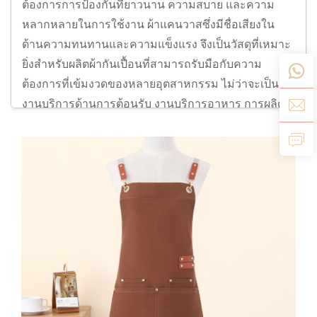
ต้องการการป้องกันที่ยาวนาน ความสบาย และความ
หลากหลายในการใช้งาน ผ้าแคนวาสซึ่งมีชื่อเสียงใน
ด้านความทนทานและความแข็งแรง จึงเป็นวัสดุที่เหมาะ
ยิ่งสำหรับผลิตผ้ากันเปื้อนที่สามารถรับมือกับความ
ต้องการที่เข้มงวดของหลายอุตสาหกรรม ไม่ว่าจะเป็น
งานบริการด้านการต้อนรับ งานบริการอาหาร การผลิต
หรืองานศิลปะและงานฝีมือ
ผ้ากันเปื้อนแบบแคนวาสของเราให้การป้องกันที่เหนือ
กว่าจากคราบเปื้อน รอยเลอะ และสิ่งสกปรก พร้อมทั้ง
มอบความสบายขณะสวมใส่และลักษณะภายนอกที่ดูเป็น
มืออาชีพ ผ้ากันเปื้อนเหล่านี้ผลิตจากผ้าแคนวาสคุณภาพ
สูง จึงสามารถทนต่อสภาพแวดล้อมที่ท้าทายได้ และ
มีอายุการใช้งานยาวนาน ไม่ว่าคุณจะต้องการนำไปใช้
ในครัวที่พลุกพล่าน ห้องปฏิบัติการ หรือสถานที่จำหน่าย
สินค้า ผ้ากันเปื้อนแบบแคนวาสของเราจะช่วยให้ทีมงาน
ของคุณปลอดภัย สะอาด และดูโดดเด่นอยู่เสมอ นอกจาก