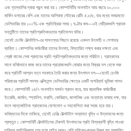
এবং গৃহস্থালির দ্বারা পছন্দ করা হয়। কোম্পানিটির অনলাইন আয় বছরে ৩০,০০০
মার্কিন ডলারের বেশি এবং তাদের আলিবাবা স্টোরের রেটিং ৪.৮/৫, যার মধ্যে সময়মতো
ডেলিভারির হার ১০০% এবং প্রতিক্রিয়া সময় ১ ঘণ্টার কম—এই মেট্রিকগুলি গ্রাহক
সন্তুষ্টিতে তাদের প্রতিশ্রুতিবদ্ধতার প্রতিফলন ঘটায়।
হেবেই চেংজি টেক্সটাইল-এর সাফল্যের পিছনে রয়েছে একদল উৎসাহী ও পেশাদার
ব্যক্তি। কোম্পানির কর্মচারীরা তাদের উৎসাহ, বিস্তারিত লক্ষ্য করার দক্ষতা এবং
শ্রেষ্ঠ মানের সেবা প্রদানের প্রতি প্রতিশ্রুতিবদ্ধতার জন্য পরিচিত। গ্রাহকদের
সাথে ঘনিষ্ঠভাবে কাজ করে তাদের প্রয়োজনগুলি বোঝার জন্য বিক্রয় দল থেকে শুরু
করে প্রতিটি আপ্রন যত্ন সহকারে তৈরি করার জন্য উৎপাদন দল—হেবেই চেংজি
পরিবারের প্রতিটি সদস্য এক্সিলেন্স ডেলিভারির ক্ষেত্রে একটি অপরিহার্য ভূমিকা পালন
করে। কোম্পানিটি ২৪/৭ অনলাইন সমর্থন প্রদান করে, যার বহুভাষিক কর্মচারীরা
ইংরেজি, জার্মান, স্প্যানিশ, ফরাসি, কোরিয়ান, জাপানিজ এবং অন্যান্য ভাষায় দক্ষ, যার
ফলে আন্তর্জাতিক গ্রাহকদের যোগাযোগ ও সহযোগিতা করা সহজ হয়ে যায়।
ভবিষ্যতের দিকে তাকিয়ে, হেবেই চেঞ্জি টেক্সটাইল অব্যাহত বৃদ্ধি ও উদ্ভাবনের জন্য
প্রস্তুত। কোম্পানিটি টেক্সটাইলের টেকসই উৎপাদনের প্রতি বিশ্বব্যাপী বৃদ্ধি পাওয়া
চাহিদার প্রতিক্রিয়ায় তার পণ্য লাইন আরও বেশি পরিবেশ-বান্ধব বিকল্প সহ প্রসারিত