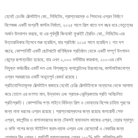
হেবেই চেংজি টেক্সটাইল কো., লিমিটেড, প্রাপ্তবয়স্ক ও শিশুদের এপ্রন নির্মাণে
বিশেষজ্ঞ একটি অগ্রণী কাস্টম নির্মাতা, ২০২৫ সালে শিল্প খাতে দশ বছর ধরে নেতৃত্বের
অর্জন উদযাপন করছে, যা এর পূর্বসূরী জিনজৌ ফুরুইট ট্রেডিং কো., লিমিটেড-এর
উত্তরাধিকার হিসেবে শুরু হয়েছিল, যার প্রতিষ্ঠা ২০১৫ সালে হয়েছিল। গত দশ
বছরে, কোম্পানিটি একটি ছোটখাটো বাণিজ্যিক প্রতিষ্ঠান থেকে একটি সম্পূর্ণ উৎপাদন
কেন্দ্রে রূপান্তরিত হয়েছে, যার এখন ২,০০০ বর্গমিটার কারখানা, ২০০-এর বেশি
নিযুক্ত কর্মচারীর একটি দল এবং বিশ্বজুড়ে ক্লায়েন্টদের উচ্চমানের, কাস্টমাইজযোগ্য
এপ্রন সরবরাহের একটি অভূতপূর্ব রেকর্ড রয়েছে।
প্রতিযোগিতামূলক টেক্সটাইল বাজারে হেবেই চেঞ্জি টেক্সটাইলকে অন্যদের থেকে আলাদা
করে তোলে এর গুণগত মান, উদ্ভাবন এবং গ্রাহক-কেন্দ্রিকতার প্রতি অবিচলিত
প্রতিশ্রুতি। কোম্পানির পণ্য লাইনে বিভিন্ন শিল্প ও ভোক্তার বিশেষ চাহিদা পূরণের
জন্য নানা ধরনের এপ্রন রয়েছে। প্রাপ্তবয়স্কদের জন্য রয়েছে জলরোধী শেফ
এপ্রন, কার্পেন্টার ও বাগানদারদের জন্য টেকসই ক্যানভাস কাজের এপ্রন, হেয়ার স্যালুন
ও কফি শপের জন্য স্টাইলিশ ক্রস-ব্যাক এপ্রন এবং রেস্তোরাঁ ও বেকারির জন্য
পেশাদার বিব এপ্রন। প্রতিটি প্রাপ্তবয়স্ক এপ্রন ১০০% সূতি, পলিস্টার-সূতি