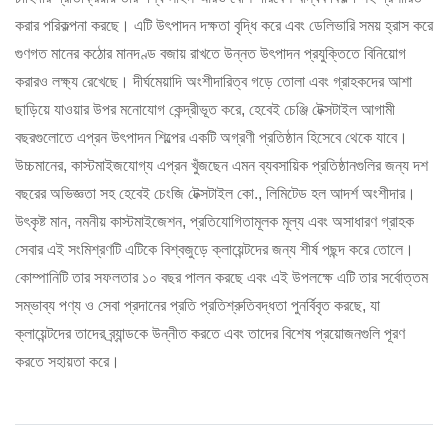
করার পরিকল্পনা করছে। এটি উৎপাদন দক্ষতা বৃদ্ধি করে এবং ডেলিভারি সময় হ্রাস করে
গুণগত মানের কঠোর মানদণ্ড বজায় রাখতে উন্নত উৎপাদন প্রযুক্তিতে বিনিয়োগ
করারও লক্ষ্য রেখেছে। দীর্ঘমেয়াদি অংশীদারিত্ব গড়ে তোলা এবং গ্রাহকদের আশা
ছাড়িয়ে যাওয়ার উপর মনোযোগ কেন্দ্রীভূত করে, হেবেই চেঞ্জি টেক্সটাইল আগামী
বছরগুলোতে এপ্রন উৎপাদন শিল্পের একটি অগ্রণী প্রতিষ্ঠান হিসেবে থেকে যাবে।
উচ্চমানের, কাস্টমাইজযোগ্য এপ্রন খুঁজছেন এমন ব্যবসায়িক প্রতিষ্ঠানগুলির জন্য দশ
বছরের অভিজ্ঞতা সহ হেবেই চেংজি টেক্সটাইল কো., লিমিটেড হল আদর্শ অংশীদার।
উৎকৃষ্ট মান, নমনীয় কাস্টমাইজেশন, প্রতিযোগিতামূলক মূল্য এবং অসাধারণ গ্রাহক
সেবার এই সংমিশ্রণটি এটিকে বিশ্বজুড়ে ক্লায়েন্টদের জন্য শীর্ষ পছন্দ করে তোলে।
কোম্পানিটি তার সফলতার ১০ বছর পালন করছে এবং এই উপলক্ষে এটি তার সর্বোত্তম
সম্ভাব্য পণ্য ও সেবা প্রদানের প্রতি প্রতিশ্রুতিবদ্ধতা পুনর্বিবৃত করছে, যা
ক্লায়েন্টদের তাদের ব্র্যান্ডকে উন্নীত করতে এবং তাদের বিশেষ প্রয়োজনগুলি পূরণ
করতে সহায়তা করে।