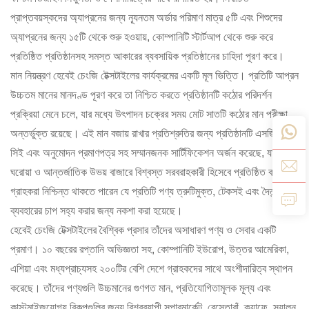
প্রাপ্তবয়স্কদের অ্যাপ্রনের জন্য ন্যূনতম অর্ডার পরিমাণ মাত্র ৫টি এবং শিশুদের
অ্যাপ্রনের জন্য ১৫টি থেকে শুরু হওয়ায়, কোম্পানিটি স্টার্টআপ থেকে শুরু করে
প্রতিষ্ঠিত প্রতিষ্ঠানসহ সমস্ত আকারের ব্যবসায়িক প্রতিষ্ঠানের চাহিদা পূরণ করে।
মান নিয়ন্ত্রণ হেবেই চেংজি টেক্সটাইলের কার্যক্রমের একটি মূল ভিত্তি। প্রতিটি আপ্রন
উচ্চতম মানের মানদণ্ড পূরণ করে তা নিশ্চিত করতে প্রতিষ্ঠানটি কঠোর পরিদর্শন
প্রক্রিয়া মেনে চলে, যার মধ্যে উৎপাদন চক্রের সময় মোট সাতটি কঠোর মান পরীক্ষা
অন্তর্ভুক্ত রয়েছে। এই মান বজায় রাখার প্রতিশ্রুতির জন্য প্রতিষ্ঠানটি এসজিএস,
সিই এবং অনুমোদন প্রমাণপত্র সহ সম্মানজনক সার্টিফিকেশন অর্জন করেছে, যা এটিকে
ঘরোয়া ও আন্তর্জাতিক উভয় বাজারে বিশ্বস্ত সরবরাহকারী হিসেবে প্রতিষ্ঠিত করেছে।
গ্রাহকরা নিশ্চিন্ত থাকতে পারেন যে প্রতিটি পণ্য ত্রুটিমুক্ত, টেকসই এবং দৈনন্দিন
ব্যবহারের চাপ সহ্য করার জন্য নকশা করা হয়েছে।
হেবেই চেংজি টেক্সটাইলের বৈশ্বিক প্রসার তাঁদের অসাধারণ পণ্য ও সেবার একটি
প্রমাণ। ১০ বছরের রপ্তানি অভিজ্ঞতা সহ, কোম্পানিটি ইউরোপ, উত্তর আমেরিকা,
এশিয়া এবং মধ্যপ্রাচ্যসহ ২০০টির বেশি দেশে গ্রাহকদের সাথে অংশীদারিত্ব স্থাপন
করেছে। তাঁদের পণ্যগুলি উচ্চমানের গুণগত মান, প্রতিযোগিতামূলক মূল্য এবং
কাস্টমাইজযোগ্য বিকল্পগুলির জন্য বিশ্বব্যাপী সুপারমার্কেট, রেস্তোরাঁ, ক্যাফে, স্যালুন