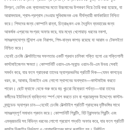
মিশ্রণ, ডেনিম এবং ক্যানভাসের মতো উচ্চমানের উপকরণ দিয়ে তৈরি করা হয়েছে, যা
আরামদায়ক, শ্বাস-প্রশ্বাস নেওয়ার সুবিধাজনক এবং দীর্ঘস্থায়ী কার্যকারিতা নিশ্চিত
করে। শিশুদের জন্য কোম্পানি রান্না, চিত্রাঙ্কন এবং দৈনন্দিন ব্যবহারের জন্য
আকর্ষক এপ্রনের সংগ্রহ অফার করে, যার মধ্যে খেলোয়াড় ধরনের নকশা,
সামঞ্জস্যযোগ্য স্ট্র্যাপ এবং নিরাপদ, শিশু-বান্ধব কাপড় রয়েছে যা আরাম ও টেকসইতা
নিশ্চিত করে।
হেবেই চেংজি টেক্সটাইলের সফলতার একটি প্রধান চালিকা শক্তি হলো এর শক্তিশালী
কাস্টমাইজেশন ক্ষমতা। কোম্পানিটি ওয়ান-এম-অ্যান্ড ওয়ান-ডি-এম উভয় সেবাই
সমর্থন করে, যার ফলে গ্রাহকরা তাদের অ্যাপ্রনগুলির প্রতিটি দিক—যেমন কাপড়ের
ধরন, রং, আকার, ডিজাইন এবং লোগো স্থাপনের অবস্থান—কাস্টমাইজ করতে
পারেন। ছোট ক্যাফে থেকে শুরু করে বড় খুচরো বিক্রেতা পর্যন্ত—যারা তাদের
কর্মীদের ইউনিফর্মে ব্যক্তিগত স্পর্শ যোগ করতে চান বা প্রচারমূলক উদ্দেশ্যে কাস্টম-
ব্র্যান্ডেড অ্যাপ্রন চান—হেবেই চেংজি টেক্সটাইল প্রতিটি গ্রাহকের দৃষ্টিভঙ্গির সাথে
সামঞ্জস্যপূর্ণ সমাধান প্রদান করে। কোম্পানিটি প্রিন্টিং, হিট ট্রান্সফার প্রিন্টিং এবং
এমব্রয়ডারি সহ বিভিন্ন ধরনের লোগো প্রয়োগ পদ্ধতি অফার করে, যার ফলে প্রতিটি
কাস্টম ডিজাইন নির্ভুলতা ও পেশাদারিত্বের সাথে রূপায়িত হয়। নির্বাচিত