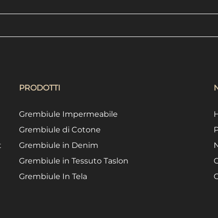
PRODOTTI
Grembiule Impermeabile
Grembiule di Cotone
P
t
Grembiule in Denim
N
Grembiule in Tessuto Taslon
C
Grembiule In Tela
C