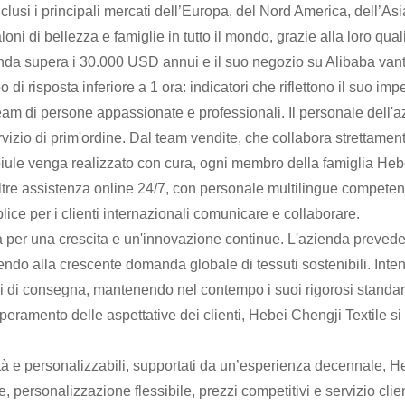
inclusi i principali mercati dell’Europa, del Nord America, dell’As
loni di bellezza e famiglie in tutto il mondo, grazie alla loro qual
azienda supera i 30.000 USD annui e il suo negozio su Alibaba va
 risposta inferiore a 1 ora: indicatori che riflettono il suo imp
team di persone appassionate e professionali. Il personale dell'a
servizio di prim'ordine. Dal team vendite, che collabora strettame
iule venga realizzato con cura, ogni membro della famiglia Heb
ltre assistenza online 24/7, con personale multilingue competen
ce per i clienti internazionali comunicare e collaborare.
a per una crescita e un'innovazione continue. L'azienda prevede
do alla crescente domanda globale di tessuti sostenibili. Intend
pi di consegna, mantenendo nel contempo i suoi rigorosi standard
uperamento delle aspettative dei clienti, Hebei Chengji Textile s
lità e personalizzabili, supportati da un’esperienza decennale, He
 personalizzazione flessibile, prezzi competitivi e servizio clie