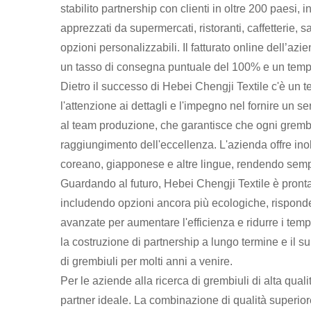
stabilito partnership con clienti in oltre 200 paesi, 
apprezzati da supermercati, ristoranti, caffetterie, sa
opzioni personalizzabili. Il fatturato online dell’
un tasso di consegna puntuale del 100% e un tempo di
Dietro il successo di Hebei Chengji Textile c'è un 
l'attenzione ai dettagli e l'impegno nel fornire un 
al team produzione, che garantisce che ogni gremb
raggiungimento dell'eccellenza. L'azienda offre ino
coreano, giapponese e altre lingue, rendendo sempli
Guardando al futuro, Hebei Chengji Textile è pront
includendo opzioni ancora più ecologiche, risponden
avanzate per aumentare l'efficienza e ridurre i tem
la costruzione di partnership a lungo termine e il s
di grembiuli per molti anni a venire.
Per le aziende alla ricerca di grembiuli di alta qua
partner ideale. La combinazione di qualità superiore,