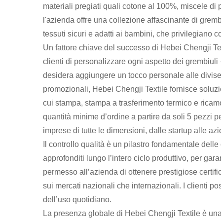
materiali pregiati quali cotone al 100%, miscele di 
l'azienda offre una collezione affascinante di grembi
tessuti sicuri e adatti ai bambini, che privilegiano c
Un fattore chiave del successo di Hebei Chengji Te
clienti di personalizzare ogni aspetto dei grembiuli —
desidera aggiungere un tocco personale alle divise 
promozionali, Hebei Chengji Textile fornisce soluzio
cui stampa, stampa a trasferimento termico e ricam
quantità minime d’ordine a partire da soli 5 pezzi p
imprese di tutte le dimensioni, dalle startup alle az
Il controllo qualità è un pilastro fondamentale delle
approfonditi lungo l’intero ciclo produttivo, per gar
permesso all’azienda di ottenere prestigiose certifi
sui mercati nazionali che internazionali. I clienti po
dell’uso quotidiano.
La presenza globale di Hebei Chengji Textile è una 