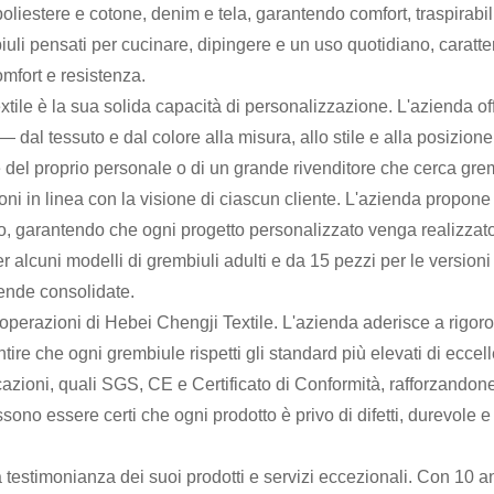
poliestere e cotone, denim e tela, garantendo comfort, traspirabil
uli pensati per cucinare, dipingere e un uso quotidiano, caratteri
omfort e resistenza.
xtile è la sua solida capacità di personalizzazione. L'azienda 
 dal tessuto e dal colore alla misura, allo stile e alla posizione 
del proprio personale o di un grande rivenditore che cerca gremb
ni in linea con la visione di ciascun cliente. L'azienda propone 
o, garantendo che ogni progetto personalizzato venga realizzato
er alcuni modelli di grembiuli adulti e da 15 pezzi per le versio
iende consolidate.
 operazioni di Hebei Chengji Textile. L'azienda aderisce a rigoros
antire che ogni grembiule rispetti gli standard più elevati di ecc
cazioni, quali SGS, CE e Certificato di Conformità, rafforzandone
ssono essere certi che ogni prodotto è privo di difetti, durevole e 
testimonianza dei suoi prodotti e servizi eccezionali. Con 10 an