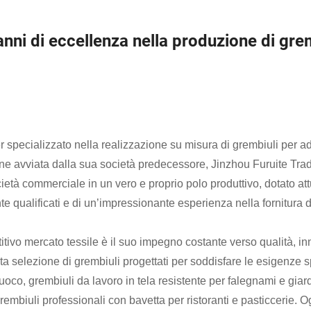
anni di eccellenza nella produzione di gre
er specializzato nella realizzazione su misura di grembiuli per 
ne avviata dalla sua società predecessore, Jinzhou Furuite Tradi
ietà commerciale in un vero e proprio polo produttivo, dotato att
e qualificati e di un’impressionante esperienza nella fornitura di
tivo mercato tessile è il suo impegno costante verso qualità, in
selezione di grembiuli progettati per soddisfare le esigenze spe
uoco, grembiuli da lavoro in tela resistente per falegnami e giard
 grembiuli professionali con bavetta per ristoranti e pasticcerie. 