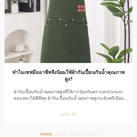
ทำไมเชฟมืออาชีพจึงนิยมใช้ผ้ากันเปื้อนกันน้ำคุณภาพ
สูง?
ผ้ากันเปื้อนกันน้ำคุณภาพสูงที่ให้การป้องกันคราบสกปรกและ
ของเหลวได้ดีที่สุด ผ้ากันเปื้อนกันน้ำคุณภาพสูงระดับพรีเมียม
เป็นตัวเลือกอันดับหนึ่งของเชฟมืออาชีพ เนื่องจากมี
ประสิทธิภาพยอดเยี่ยมในการป้องกันคราบสกปรกและของเหลว
ดูเพิ่มเติม
รวมทั้งใช้งานได้อย่างสะดวกสบายในสภาพแวดล้อมที่เร่งรีบ
ของห้องครัว...