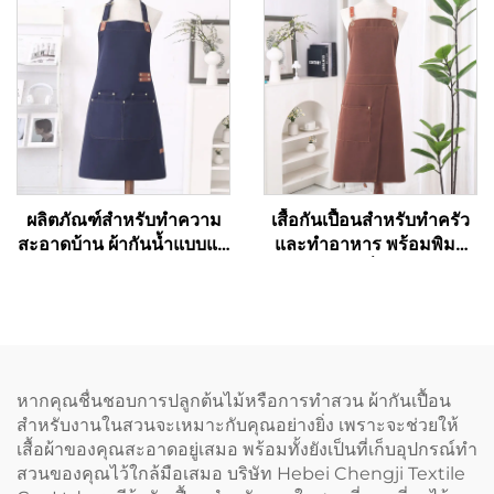
แบบปรับความยาวได้ เหมาะ
แบบคาดเอว มีพื้นที่ปรับแต่ง
สำหรับพนักงานเสิร์ฟ
โลโก้ตามต้องการ
ผลิตภัณฑ์สำหรับทำความ
เสื้อกันเปื้อนสำหรับทำครัว
สะอาดบ้าน ผ้ากันน้ำแบบแค
และทำอาหาร พร้อมพิมพ์
นวาสพร้อมพิมพ์โลโก้ตาม
ลายตามแบบที่ลูกค้ากำหนด
แบบที่ลูกค้ากำหนด เสื้อกัน
แบบซับลิเมชัน ผ้ากันน้ำ เสื้อ
เปื้อนสำหรับผู้ใหญ่ใช้ในครัว
กันเปื้อนสำหรับเชฟผู้ใหญ่
ขณะทำความสะอาด ทำ
แบบแคนวาส
อาหาร หรือทำงานในร้าน
อาหารและโรงแรม สำหรับ
หากคุณชื่นชอบการปลูกต้นไม้หรือการทำสวน ผ้ากันเปื้อน
เชฟ
สำหรับงานในสวนจะเหมาะกับคุณอย่างยิ่ง เพราะจะช่วยให้
เสื้อผ้าของคุณสะอาดอยู่เสมอ พร้อมทั้งยังเป็นที่เก็บอุปกรณ์ทำ
สวนของคุณไว้ใกล้มือเสมอ บริษัท Hebei Chengji Textile