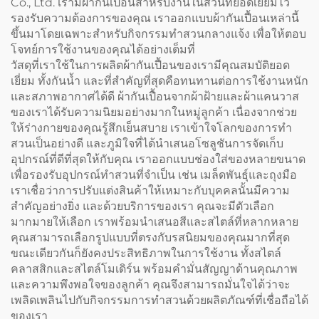
Co., Ltd. เรามีผ้ากันเปื้อนสำหรับงานในสวนที่ยอดเยี่ยมไว้
รองรับความต้องการของคุณ เราออกแบบผ้ากันเปื้อนเหล่านี้
ขึ้นมาโดยเฉพาะสำหรับกิจกรรมทำสวนกลางแจ้ง เพื่อให้ตอบ
โจทย์การใช้งานของคุณได้อย่างเต็มที่
วัสดุที่เราใช้ในการผลิตผ้ากันเปื้อนของเรามีคุณสมบัติยอด
เยี่ยม ทั้งกันน้ำ และที่สำคัญที่สุดคือทนทานต่อการใช้งานหนัก
และสภาพอากาศได้ดี ผ้ากันเปื้อนจากผ้าฝ้ายและผ้าแคนวาส
ของเราได้รับความนิยมอย่างมากในหมู่ลูกค้า เนื่องจากช่วย
ให้ร่างกายของคุณรู้สึกเย็นสบาย เราเข้าใจโลกของการทำ
สวนเป็นอย่างดี และภูมิใจที่ได้นำเสนอโซลูชันการจัดเก็บ
อุปกรณ์ที่ดีที่สุดให้กับคุณ เราออกแบบช่องใส่ของหลายขนาด
เพื่อรองรับอุปกรณ์ทำสวนที่จำเป็น เช่น เมล็ดพันธุ์และถุงมือ
เราเชื่อว่าการปรับแต่งสินค้าให้เหมาะกับบุคคลนั้นมีความ
สำคัญอย่างยิ่ง และด้วยบริการของเรา คุณจะมีตัวเลือก
มากมายให้เลือก เราพร้อมนำเสนอสีและสไตล์ที่หลากหลาย
คุณสามารถเลือกรูปแบบที่ตรงกับรสนิยมของคุณมากที่สุด
ขณะเดียวกันก็ยังคงประสิทธิภาพในการใช้งาน ทั้งสไตล์
คลาสสิกและสไตล์โมเดิร์น พร้อมคำมั่นสัญญาด้านคุณภาพ
และความพึงพอใจของลูกค้า คุณจึงสามารถมั่นใจได้ว่าจะ
เพลิดเพลินไปกับกิจกรรมการทำสวนด้วยผลิตภัณฑ์ที่เชื่อถือได้
ของเรา